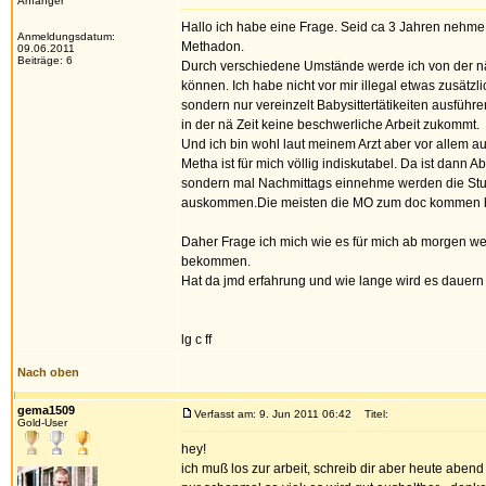
Anfänger
Hallo ich habe eine Frage. Seid ca 3 Jahren nehme 
Anmeldungsdatum:
Methadon.
09.06.2011
Beiträge: 6
Durch verschiedene Umstände werde ich von der n
können. Ich habe nicht vor mir illegal etwas zusätz
sondern nur vereinzelt Babysittertätikeiten ausführ
in der nä Zeit keine beschwerliche Arbeit zukommt.
Und ich bin wohl laut meinem Arzt aber vor allem a
Metha ist für mich völlig indiskutabel. Da ist dann
sondern mal Nachmittags einnehme werden die Stun
auskommen.Die meisten die MO zum doc kommen h
Daher Frage ich mich wie es für mich ab morgen we
bekommen.
Hat da jmd erfahrung und wie lange wird es dauern bi
lg c ff
Nach oben
gema1509
Verfasst am: 9. Jun 2011 06:42
Titel:
Gold-User
hey!
ich muß los zur arbeit, schreib dir aber heute aben