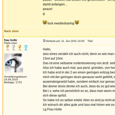
damit anfangen...
peace!
g.
fuck needlesharing
Nach oben
frau holle
Verfasst am: 11. Jun 2011 14:04
Titel:
Platin-User
Hallo,
also eines versteh ich auch nicht, denn so wie man es
15ml auf 10ml.
Das ist eine seltsame runterdosierung von ärztl. sei
Also ich habe auch mal, aus persl. gründen, von heu
Ich habe erst in der 2.wo einen geringen entzug 
Anmeldungsdatum:
mich mit der geringen dosis genauso wohl gefühlt, w
24.09.2010
auseindergesetzt habe, sondern einfach nur gemacht
Beiträge: 1723
Bei deiner dosis denke ich auch, dass du so gut wi
Bei i.v. sehe ich persönlich es so, dass man wenn ma
sich diese spritzt.
So habe ich es selber erlebt. Aber es sind ja nicht al
Ich wünsch dir alles gute und lass mal hören wie es 
Lg Frau Holle