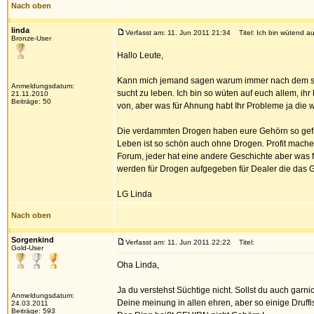
Nach oben
linda
Verfasst am: 11. Jun 2011 21:34
Titel: Ich bin wütend au
Bronze-User
Hallo Leute,
Kann mich jemand sagen warum immer nach dem sche
Anmeldungsdatum:
sucht zu leben. Ich bin so wüten auf euch allem, ih
21.11.2010
Beiträge: 50
von, aber was für Ahnung habt Ihr Probleme ja die w
Die verdammten Drogen haben eure Gehörn so gefr
Leben ist so schön auch ohne Drogen. Profit machen n
Forum, jeder hat eine andere Geschichte aber was 
werden für Drogen aufgegeben für Dealer die das G
LG Linda
Nach oben
Sorgenkind
Verfasst am: 11. Jun 2011 22:22
Titel:
Gold-User
Oha Linda,
Ja du verstehst Süchtige nicht. Sollst du auch garnic
Anmeldungsdatum:
Deine meinung in allen ehren, aber so einige Druffi
24.03.2011
Beiträge: 593