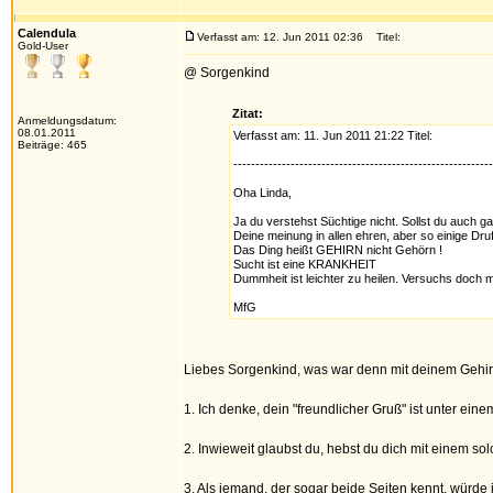
Calendula
Verfasst am: 12. Jun 2011 02:36
Titel:
Gold-User
@ Sorgenkind
Zitat:
Anmeldungsdatum:
08.01.2011
Verfasst am: 11. Jun 2011 21:22 Titel:
Beiträge: 465
-----------------------------------------------------------
Oha Linda,
Ja du verstehst Süchtige nicht. Sollst du auch ga
Deine meinung in allen ehren, aber so einige Druf
Das Ding heißt GEHIRN nicht Gehörn !
Sucht ist eine KRANKHEIT
Dummheit ist leichter zu heilen. Versuchs doch 
MfG
Liebes Sorgenkind, was war denn mit deinem Gehirn 
1. Ich denke, dein "freundlicher Gruß" ist unter e
2. Inwieweit glaubst du, hebst du dich mit einem 
3. Als jemand, der sogar beide Seiten kennt, würde 