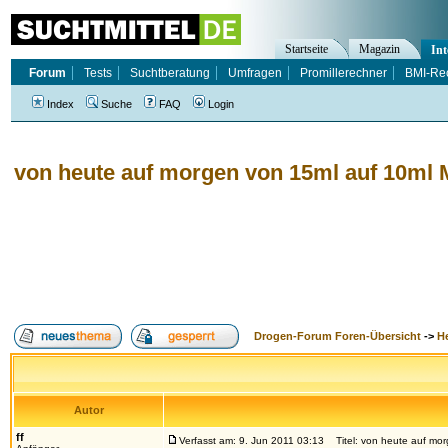
Startseite
Magazin
Int
Forum
Tests
Suchtberatung
Umfragen
Promillerechner
BMI-Re
Index
Suche
FAQ
Login
von heute auf morgen von 15ml auf 10ml M
Drogen-Forum Foren-Übersicht
->
H
Autor
ff
Verfasst am: 9. Jun 2011 03:13
Titel: von heute auf morg