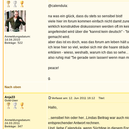
@calendula:
na was ein glück, dass du stets so sensibel bist!
viele hier im forum kommen einfach nicht damit zure
wirklich konstruktive diskussionen werden oft im kei
angefeindet wird über die "kannst kein deutsch" - "b
Anmeldungsdatum:
gemacht wird.
14.04.2010
aber das ist es doch, was das forum am leben hält u
Beiträge: 522
ich lese hier so viel, wobei sich mir die haare strä
erklären - wieso, weshalb, warum ich das so sehe...
also ruhig mal "5e gerade sein lassen! wenn man ma
peace!
g.
Nach oben
Anja33
Verfasst am: 12. Jun 2011 16:12
Titel:
Gold-User
Hallo,
...sensibel hin oder her...Lindas Beitrag war auch
Anmeldungsdatum:
entsprechender Antwort rechnen.
24.03.2011
Beiträge: 347
Und, liebe Calendula, wenn Süchtige in diesem Forum