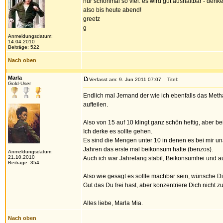
nur schonmal so viel: es wird gut aushaltbar - denk
also bis heute abend!
greetz
g
Anmeldungsdatum:
14.04.2010
Beiträge: 522
Nach oben
Marla
Verfasst am: 9. Jun 2011 07:07
Titel:
Gold-User
Endlich mal Jemand der wie ich ebenfalls das Metha
aufteilen.
Also von 15 auf 10 klingt ganz schön heftig, aber be
Ich derke es sollte gehen.
Es sind die Mengen unter 10 in denen es bei mir un
Jahren das erste mal beikonsum hatte (benzos).
Anmeldungsdatum:
21.10.2010
Auch ich war Jahrelang stabil, Beikonsumfrei und a
Beiträge: 354
Also wie gesagt es sollte machbar sein, wünsche Dir n
Gut das Du frei hast, aber konzentriere Dich nicht zu
Alles liebe, Marla Mia.
Nach oben