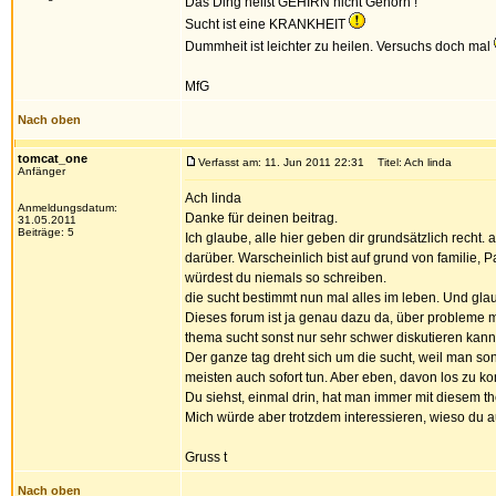
Das Ding heißt GEHIRN nicht Gehörn !
Sucht ist eine KRANKHEIT
Dummheit ist leichter zu heilen. Versuchs doch mal
MfG
Nach oben
tomcat_one
Verfasst am: 11. Jun 2011 22:31
Titel: Ach linda
Anfänger
Ach linda
Anmeldungsdatum:
Danke für deinen beitrag.
31.05.2011
Beiträge: 5
Ich glaube, alle hier geben dir grundsätzlich recht.
darüber. Warscheinlich bist auf grund von familie,
würdest du niemals so schreiben.
die sucht bestimmt nun mal alles im leben. Und g
Dieses forum ist ja genau dazu da, über probleme mi
thema sucht sonst nur sehr schwer diskutieren kann
Der ganze tag dreht sich um die sucht, weil man so
meisten auch sofort tun. Aber eben, davon los zu ko
Du siehst, einmal drin, hat man immer mit diesem t
Mich würde aber trotzdem interessieren, wieso du a
Gruss t
Nach oben