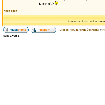
tuhst/mußt?
Nach oben
Beiträge der letzten Zeit anzeigen
Drogen-Forum Foren-Übersicht
->
H
Seite
1
von
1