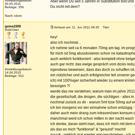
Anmeldungsdatum:
Aber wenn Du seit 3 Jahren in Substitution bist und
30.05.2011
Du nicht mit dem?
Beiträge: 356
Nach oben
gema1509
Verfasst am: 11. Jun 2011 08:35
Titel:
Gold-User
hey!
also ich nochmal...
ich nehme seit ca 6 monaten 70mg am tag. im program
für mich ist 5mg abzudosieren schon ne katastrophe
auch wirklich funktioniert - also komplett ohne be
auch gar nicht. das ewige gespräch vom dosis redu
Anmeldungsdatum:
irgendwas beweisen, dass das doch zu schaffen ist 
14.04.2010
ein nützlicher und auch erfolgreicher teil unserer 
Beiträge: 522
ich) mit 100%iger sicherheit wieder zu einem krimin
besorgen ?!
werde das nie verstehen, warum man im jahre 2011 i
die gesellschaft, die drogen, die süchtigen - alles 
nochmal zurück zu dir - warum 5ml bzw 50mg auf e
ich bin morgens vor der einnahme schon entzügig - 
daher auch mein drang zum intravenösen konsum des 
manchmal werd ich schon mitten in der nacht wach 
ich denke, daran sieht man, dass ich mich mit dem m
als das es mich "funktional" & "gesund" macht!
puuuh - wirklich mal wieder viel geschrieben - ich 