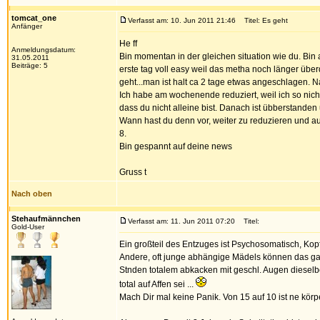
tomcat_one
Verfasst am: 10. Jun 2011 21:46
Titel: Es geht
Anfänger
He ff
Anmeldungsdatum:
Bin momentan in der gleichen situation wie du. Bin
31.05.2011
Beiträge: 5
erste tag voll easy weil das metha noch länger überd
geht...man ist halt ca 2 tage etwas angeschlagen. N
Ich habe am wochenende reduziert, weil ich so nicht
dass du nicht alleine bist. Danach ist übberstande
Wann hast du denn vor, weiter zu reduzieren und auf
8.
Bin gespannt auf deine news
Gruss t
Nach oben
Stehaufmännchen
Verfasst am: 11. Jun 2011 07:20
Titel:
Gold-User
Ein großteil des Entzuges ist Psychosomatisch, Ko
Andere, oft junge abhängige Mädels können das gar 
Stnden totalem abkacken mit geschl. Augen dieselb
total auf Affen sei ...
Mach Dir mal keine Panik. Von 15 auf 10 ist ne körp