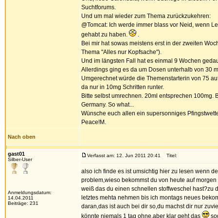
Suchtforums.
Und um mal wieder zum Thema zurückzukehren:
@Tomcat: Ich werde immer blass vor Neid, wenn Le
gehabt zu haben.
.
Bei mir hat sowas meistens erst in der zweiten Woc
Thema "Alles nur Kopfsache").
Und im längsten Fall hat es einmal 9 Wochen gedaue
Allerdings ging es da um Dosen unterhalb von 30 mg
Umgerechnet würde die Themenstarterin von 75 auf 
da nur in 10mg Schritten runter.
Bitte selbst umrechnen. 20ml entsprechen 100mg. Be
Germany. So what...
Wünsche euch allen ein supersonniges Pfingstwette
Peace!M.
Nach oben
gast01
Verfasst am: 12. Jun 2011 20:41
Titel:
Silber-User
also ich finde es ist umsichtig hier zu lesen wenn d
problem,wieso bekommst du von heute auf morgen nu
weiß das du einen schnellen stoffweschel hast?zu 
Anmeldungsdatum:
letztes mehta nehmen bis ich montags neues beko
14.04.2011
Beiträge: 231
daran,das ist auch bei dir so,du machst dir nur zu
könnte niemals 1 tag ohne,aber klar geht das
sog