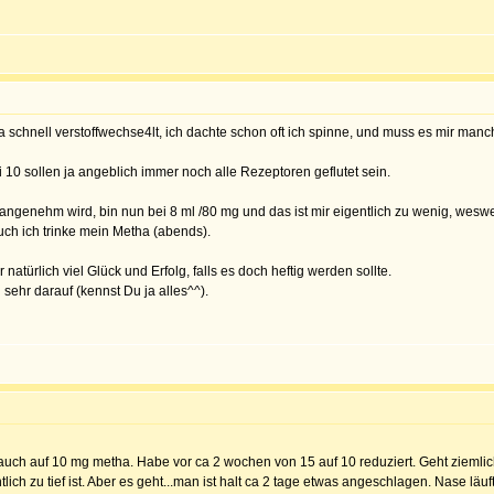
 schnell verstoffwechse4lt, ich dachte schon oft ich spinne, und muss es mir manch
i 10 sollen ja angeblich immer noch alle Rezeptoren geflutet sein.
angenehm wird, bin nun bei 8 ml /80 mg und das ist mir eigentlich zu wenig, wesw
uch ich trinke mein Metha (abends).
atürlich viel Glück und Erfolg, falls es doch heftig werden sollte.
 sehr darauf (kennst Du ja alles^^).
auch auf 10 mg metha. Habe vor ca 2 wochen von 15 auf 10 reduziert. Geht ziemlich
lich zu tief ist. Aber es geht...man ist halt ca 2 tage etwas angeschlagen. Nase läu