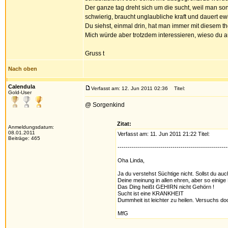
Der ganze tag dreht sich um die sucht, weil man so
schwierig, braucht unglaubliche kraft und dauert ew
Du siehst, einmal drin, hat man immer mit diesem t
Mich würde aber trotzdem interessieren, wieso du a
Gruss t
Nach oben
Calendula
Verfasst am: 12. Jun 2011 02:36
Titel:
Gold-User
@ Sorgenkind
Zitat:
Anmeldungsdatum:
08.01.2011
Verfasst am: 11. Jun 2011 21:22 Titel:
Beiträge: 465
------------------------------------------------------
Oha Linda,
Ja du verstehst Süchtige nicht. Sollst du auc
Deine meinung in allen ehren, aber so einige 
Das Ding heißt GEHIRN nicht Gehörn !
Sucht ist eine KRANKHEIT
Dummheit ist leichter zu heilen. Versuchs do
MfG