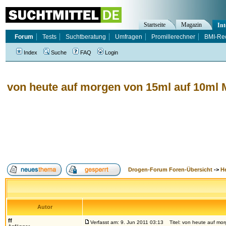
Startseite
Magazin
Int
Forum
Tests
Suchtberatung
Umfragen
Promillerechner
BMI-Re
Index
Suche
FAQ
Login
von heute auf morgen von 15ml auf 10ml M
Drogen-Forum Foren-Übersicht
->
H
Autor
ff
Verfasst am: 9. Jun 2011 03:13
Titel: von heute auf morg