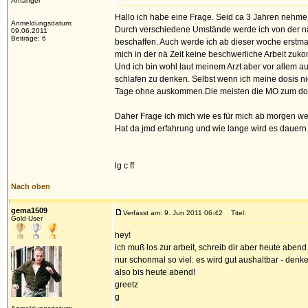
Anfänger
Hallo ich habe eine Frage. Seid ca 3 Jahren nehme
Anmeldungsdatum:
Durch verschiedene Umstände werde ich von der näc
09.06.2011
Beiträge: 6
beschaffen. Auch werde ich ab dieser woche erstmal
mich in der nä Zeit keine beschwerliche Arbeit zuk
Und ich bin wohl laut meinem Arzt aber vor allem au
schlafen zu denken. Selbst wenn ich meine dosis 
Tage ohne auskommen.Die meisten die MO zum do
Daher Frage ich mich wie es für mich ab morgen we
Hat da jmd erfahrung und wie lange wird es dauern bi
lg c ff
Nach oben
gema1509
Verfasst am: 9. Jun 2011 06:42
Titel:
Gold-User
hey!
ich muß los zur arbeit, schreib dir aber heute aben
nur schonmal so viel: es wird gut aushaltbar - denk
also bis heute abend!
greetz
g