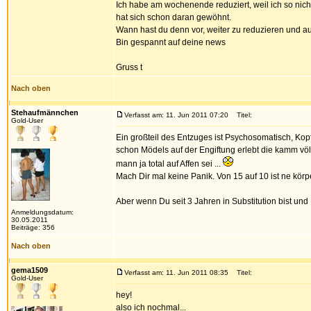
Ich habe am wochenende reduziert, weil ich so nicht
hat sich schon daran gewöhnt.
Wann hast du denn vor, weiter zu reduzieren und auf
Bin gespannt auf deine news
Gruss t
Nach oben
Stehaufmännchen
Verfasst am: 11. Jun 2011 07:20
Titel:
Gold-User
Ein großteil des Entzuges ist Psychosomatisch, Ko
schon Mödels auf der Engiftung erlebt die kamm vö
mann ja total auf Affen sei ...
Mach Dir mal keine Panik. Von 15 auf 10 ist ne körp
Aber wenn Du seit 3 Jahren in Substitution bist und
Anmeldungsdatum:
30.05.2011
Beiträge: 356
Nach oben
gema1509
Verfasst am: 11. Jun 2011 08:35
Titel:
Gold-User
hey!
also ich nochmal...