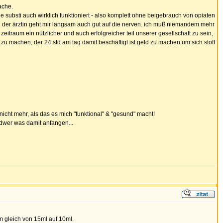
ache.
 substi auch wirklich funktioniert - also komplett ohne beigebrauch von opiaten
i der ärztin geht mir langsam auch gut auf die nerven. ich muß niemandem mehr
itraum ein nützlicher und auch erfolgreicher teil unserer gesellschaft zu sein,
u machen, der 24 std am tag damit beschäftigt ist geld zu machen um sich stoff
icht mehr, als das es mich "funktional" & "gesund" macht!
endwer was damit anfangen...
um gleich von 15ml auf 10ml.