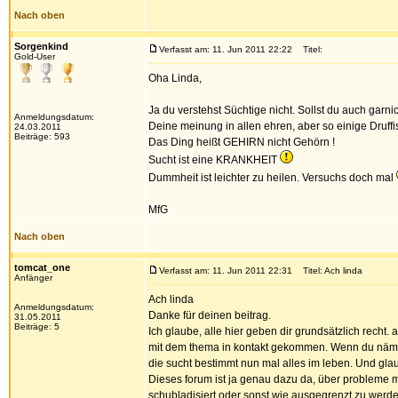
Nach oben
Sorgenkind
Verfasst am: 11. Jun 2011 22:22
Titel:
Gold-User
Oha Linda,
Ja du verstehst Süchtige nicht. Sollst du auch garnic
Anmeldungsdatum:
Deine meinung in allen ehren, aber so einige Druffi
24.03.2011
Beiträge: 593
Das Ding heißt GEHIRN nicht Gehörn !
Sucht ist eine KRANKHEIT
Dummheit ist leichter zu heilen. Versuchs doch mal
MfG
Nach oben
tomcat_one
Verfasst am: 11. Jun 2011 22:31
Titel: Ach linda
Anfänger
Ach linda
Anmeldungsdatum:
Danke für deinen beitrag.
31.05.2011
Beiträge: 5
Ich glaube, alle hier geben dir grundsätzlich recht.
mit dem thema in kontakt gekommen. Wenn du nämlic
die sucht bestimmt nun mal alles im leben. Und g
Dieses forum ist ja genau dazu da, über probleme mi
schubladisiert oder sonst wie ausgegrenzt zu werde