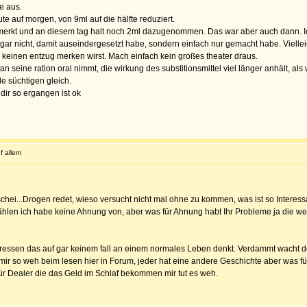
te aus.
te auf morgen, von 9ml auf die hälfte reduziert.
emerkt und an diesem tag halt noch 2ml dazugenommen. Das war aber auch dann. Ic
gar nicht, damit auseindergesetzt habe, sondern einfach nur gemacht habe. Viellei
e keinen entzug merken wirst. Mach einfach kein großes theater draus.
n seine ration oral nimmt, die wirkung des substitionsmittel viel länger anhält, als
le süchtigen gleich.
dir so ergangen ist ok
f allem
..Drogen redet, wieso versucht nicht mal ohne zu kommen, was ist so Interessant
ählen ich habe keine Ahnung von, aber was für Ahnung habt Ihr Probleme ja die wer
ssen das auf gar keinem fall an einem normales Leben denkt. Verdammt wacht doc
 tut mir so weh beim lesen hier in Forum, jeder hat eine andere Geschichte aber was
r Dealer die das Geld im Schlaf bekommen mir tut es weh.