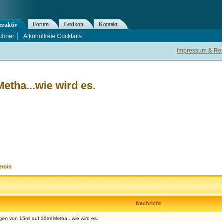
Forum
Lexikon
Kontakt
eraktiv
chner
Alkoholfreie Cocktails
Impressum & Rec
etha...wie wird es.
eroin
Nachricht
en von 15ml auf 10ml Metha...wie wird es.