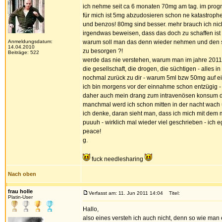
ich nehme seit ca 6 monaten 70mg am tag. im program
für mich ist 5mg abzudosieren schon ne katastrophe.
und benzos! 80mg sind besser. mehr brauch ich nic
irgendwas beweisen, dass das doch zu schaffen ist u
Anmeldungsdatum:
warum soll man das denn wieder nehmen und den süch
14.04.2010
zu besorgen ?!
Beiträge: 522
werde das nie verstehen, warum man im jahre 2011 i
die gesellschaft, die drogen, die süchtigen - alles 
nochmal zurück zu dir - warum 5ml bzw 50mg auf e
ich bin morgens vor der einnahme schon entzügig - 
daher auch mein drang zum intravenösen konsum des 
manchmal werd ich schon mitten in der nacht wach 
ich denke, daran sieht man, dass ich mich mit dem m
puuuh - wirklich mal wieder viel geschrieben - ich 
peace!
g.
fuck needlesharing
Nach oben
frau holle
Verfasst am: 11. Jun 2011 14:04
Titel:
Platin-User
Hallo,
also eines versteh ich auch nicht, denn so wie man e