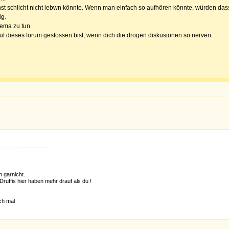
nst schlicht nicht lebwn könnte. Wenn man einfach so aufhören könnte, würden dass
ig.
hema zu tun.
uf dieses forum gestossen bist, wenn dich die drogen diskusionen so nerven.
--------------------------
h garnicht.
Druffis hier haben mehr drauf als du !
ch mal