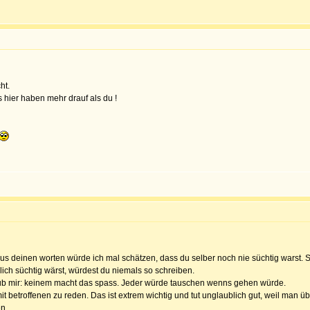
ht.
s hier haben mehr drauf als du !
 aus deinen worten würde ich mal schätzen, dass du selber noch nie süchtig warst. S
h süchtig wärst, würdest du niemals so schreiben.
laub mir: keinem macht das spass. Jeder würde tauschen wenns gehen würde.
t betroffenen zu reden. Das ist extrem wichtig und tut unglaublich gut, weil man 
n.