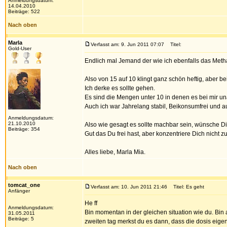
Anmeldungsdatum:
14.04.2010
Beiträge: 522
Nach oben
Marla
Verfasst am: 9. Jun 2011 07:07
Titel:
Gold-User
Endlich mal Jemand der wie ich ebenfalls das Metha
Also von 15 auf 10 klingt ganz schön heftig, aber be
Ich derke es sollte gehen.
Es sind die Mengen unter 10 in denen es bei mir un
Auch ich war Jahrelang stabil, Beikonsumfrei und a
Anmeldungsdatum:
21.10.2010
Also wie gesagt es sollte machbar sein, wünsche Dir n
Beiträge: 354
Gut das Du frei hast, aber konzentriere Dich nicht zu
Alles liebe, Marla Mia.
Nach oben
tomcat_one
Verfasst am: 10. Jun 2011 21:46
Titel: Es geht
Anfänger
He ff
Anmeldungsdatum:
Bin momentan in der gleichen situation wie du. Bin 
31.05.2011
Beiträge: 5
zweiten tag merkst du es dann, dass die dosis eigent