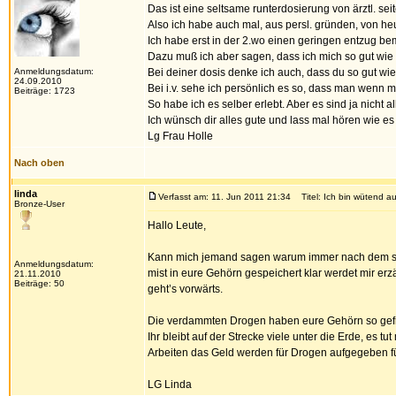
Das ist eine seltsame runterdosierung von ärztl. sei
Also ich habe auch mal, aus persl. gründen, von heu
Ich habe erst in der 2.wo einen geringen entzug b
Dazu muß ich aber sagen, dass ich mich so gut wie 
Anmeldungsdatum:
Bei deiner dosis denke ich auch, dass du so gut wi
24.09.2010
Bei i.v. sehe ich persönlich es so, dass man wenn ma
Beiträge: 1723
So habe ich es selber erlebt. Aber es sind ja nicht al
Ich wünsch dir alles gute und lass mal hören wie es 
Lg Frau Holle
Nach oben
linda
Verfasst am: 11. Jun 2011 21:34
Titel: Ich bin wütend au
Bronze-User
Hallo Leute,
Kann mich jemand sagen warum immer nach dem schei.
Anmeldungsdatum:
mist in eure Gehörn gespeichert klar werdet mir erz
21.11.2010
Beiträge: 50
geht’s vorwärts.
Die verdammten Drogen haben eure Gehörn so gefre
Ihr bleibt auf der Strecke viele unter die Erde, es
Arbeiten das Geld werden für Drogen aufgegeben fü
LG Linda