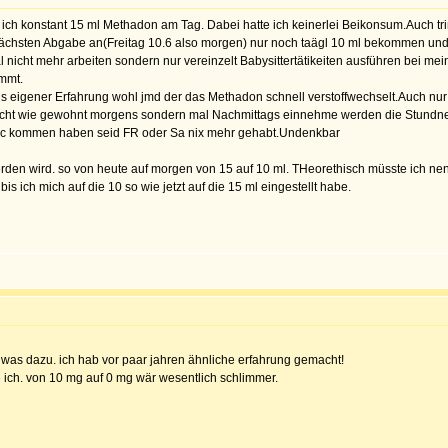
 ich konstant 15 ml Methadon am Tag. Dabei hatte ich keinerlei Beikonsum.Auch tr
hsten Abgabe an(Freitag 10.6 also morgen) nur noch taägl 10 ml bekommen und neh
 nicht mehr arbeiten sondern nur vereinzelt Babysittertätikeiten ausführen bei mei
ommt.
s eigener Erfahrung wohl jmd der das Methadon schnell verstoffwechselt.Auch nur 1
nicht wie gewohnt morgens sondern mal Nachmittags einnehme werden die Stundne 
c kommen haben seid FR oder Sa nix mehr gehabt.Undenkbar
rden wird. so von heute auf morgen von 15 auf 10 ml. THeorethisch müsste ich n
s ich mich auf die 10 so wie jetzt auf die 15 ml eingestellt habe.
d was dazu. ich hab vor paar jahren ähnliche erfahrung gemacht!
e ich. von 10 mg auf 0 mg wär wesentlich schlimmer.