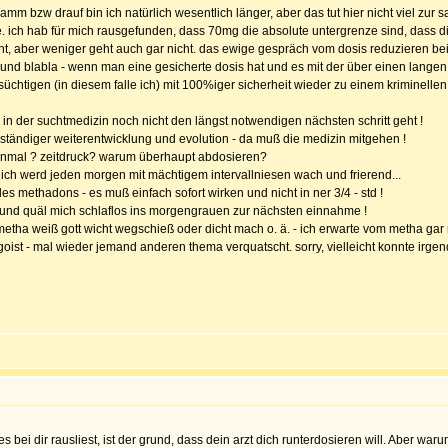
m bzw drauf bin ich natürlich wesentlich länger, aber das tut hier nicht viel zur s
 ich hab für mich rausgefunden, dass 70mg die absolute untergrenze sind, dass die
ht, aber weniger geht auch gar nicht. das ewige gespräch vom dosis reduzieren be
nd blabla - wenn man eine gesicherte dosis hat und es mit der über einen langen ze
tigen (in diesem falle ich) mit 100%iger sicherheit wieder zu einem kriminellen z
n der suchtmedizin noch nicht den längst notwendigen nächsten schritt geht !
in ständiger weiterentwicklung und evolution - da muß die medizin mitgehen !
inmal ? zeitdruck? warum überhaupt abdosieren?
ich werd jeden morgen mit mächtigem intervallniesen wach und frierend...
methadons - es muß einfach sofort wirken und nicht in ner 3/4 - std !
und quäl mich schlaflos ins morgengrauen zur nächsten einnahme !
etha weiß gott wicht wegschieß oder dicht mach o. ä. - ich erwarte vom metha gar n
egoist - mal wieder jemand anderen thema verquatscht. sorry, vielleicht konnte irg
s bei dir rausliest, ist der grund, dass dein arzt dich runterdosieren will. Aber war