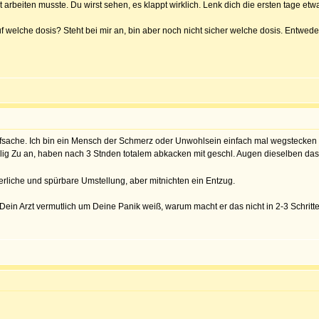
 arbeiten musste. Du wirst sehen, es klappt wirklich. Lenk dich die ersten tage etw
 welche dosis? Steht bei mir an, bin aber noch nicht sicher welche dosis. Entweder
pfsache. Ich bin ein Mensch der Schmerz oder Unwohlsein einfach mal wegstecken 
llig Zu an, haben nach 3 Stnden totalem abkacken mit geschl. Augen dieselben das
erliche und spürbare Umstellung, aber mitnichten ein Entzug.
 Dein Arzt vermutlich um Deine Panik weiß, warum macht er das nicht in 2-3 Schrit