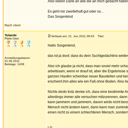
Also lieben Dank an alle die an mich gedacht habe
Es geht mir zweifelhaft gut oder so...
Das Sorgenkind
Nach oben
Yolande
Verfasst am: 21. Jun 2011 09:03
Titel:
Platin-User
Hallo Sorgenkind,
das ist ja doof, dass du dein Suchtgedächtnis weiter
Anmeldungsdatum:
01.06.2011
Beiträge: 1438
Also ich glaube ja nicht, dass man soviel mehr scha
arbeitssam, wenn er drauf ist, aber die Ergebnisse s
ganzen Haufen scheinbar neuer Baustellen und keine
erscheint ihm alles wie ein Faß ohne Boden. Also li
Nichts desto trotz denke ich, dass eine bestimmte A
allerdings immer alle versuchen mitzurennen, dann 
kann jammern und jammern, davon wirds nicht bess
Mensch nicht ändern kann, dann kann man zumindest
einen nicht zu einem schlechteren Mensch, sondern
LG