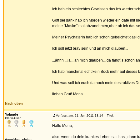
Ich hab ein schlechtes Gewissen das ich wieder s
Gott sei dank hab ich Morgen wieder ein date mit 
meine "Maske" mal abzunehmen,aber ob ich das sch
Meiner Psychaterin hab ich schon gebeichtet das ich
Ich soll jetzt brav sein und an mich glauben...
...ähhh ...ja... an mich glauben... da fängt´s schon an 
Ich hab manchmal echt kein Bock mehr auf dieses 
Und was soll ich euch da noch mein destruktives D
lieben Gruß Mona
Nach oben
Yolande
Verfasst am: 21. Jun 2011 13:14
Titel:
Platin-User
Hallo Mona,
also, wenn du dein krankes Leben satt hast, dann t
Anmeldungsdatum: