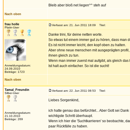
Bleib aber bloß net liegen^^ steh auf
Nach oben
frau holle
Verfasst am: 21. Jun 2011 18:09
Titel:
Platin-User
Danke trini, für deine netten worte.
So etwas tut einem immer gut zu hören, dass man do
Es ist nicht immer leicht, den kopf oben zu halten.
Aber ohne neue menschen mit ausgeprägten profil, 
ihnen gleich zu tun.
Wenn man immer zuerst mal aufgibt, als gleich das
Anmeldungsdatum:
Ist halt auch einfacher. So ist die sucht!
24.09.2010
Beiträge: 1723
Nach oben
Tamal_Freundin
Verfasst am: 22. Jun 2011 08:53
Titel:
Silber-User
Liebes Sorgenkind,
ich hatte genau das befürchtet... Aber Gott sei Dank
Anmeldungsdatum:
wichtigste Schritt überhaupt.
21.10.2010
Beiträge: 269
Wenn ich hier die 'Suchtkarrieren' so beobachte, d
paar Rückfälle zu haben.