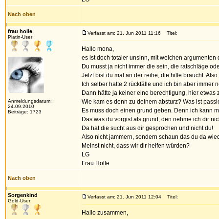
Nach oben
frau holle
Verfasst am: 21. Jun 2011 11:16
Titel:
Platin-User
Hallo mona,
es ist doch totaler unsinn, mit welchen argumenten
Du musst ja nicht immer die sein, die ratschläge ode
Jetzt bist du mal an der reihe, die hilfe braucht. A
Ich selber hatte 2 rückfälle und ich bin aber immer n
Dann hätte ja keiner eine berechtigung, hier etwas 
Anmeldungsdatum:
Wie kam es denn zu deinem absturz? Was ist passiert
24.09.2010
Es muss doch einen grund geben. Denn ich kann mir 
Beiträge: 1723
Das was du vorgist als grund, den nehme ich dir nic
Da hat die sucht aus dir gesprochen und nicht du!
Also nicht jammern, sondern schaun das du da wiede
Meinst nicht, dass wir dir helfen würden?
LG
Frau Holle
Nach oben
Sorgenkind
Verfasst am: 21. Jun 2011 12:04
Titel:
Gold-User
Hallo zusammen,