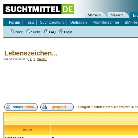
Startseite
Magazin
Int
Forum
Tests
Suchtberatung
Umfragen
Promillerechner
BMI-Re
Index
Suche
FAQ
Login
Lebenszeichen...
Gehe zu Seite
1
,
2
,
3
Weiter
Drogen-Forum Foren-Übersicht
->
E
Autor