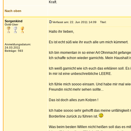
Kraft.
Nach oben
Sorgenkind
Verfasst am: 22. Jun 2011 14:09
Titel:
Gold-User
Hallo ihr lieben,
Es ist echt süß wie ihr euch alle um mich kümmert.
Anmeldungsdatum:
24.03.2011
Beiträge: 593
Ich bin momentan in so einer Art Ohnmacht gefangen
Ich schaffe schon wieder garnichts. Mein Haushalt i
Ich weiß garnicht wie ich euch das erklären soll. Es is
In mir ist eine unbeschreibliche LEERE.
Ich fühle mich soooo einsam. Und habe mir mal wie
Freundin nicht mehr sehen sollte...
Das ist doch alles zum Kotzen !
Ich habe soooo sehr gehofft das meine unfähigkeit
Borderline zurück zu führen ist.
Was beim besten Willen nicht heißen soll das es mi