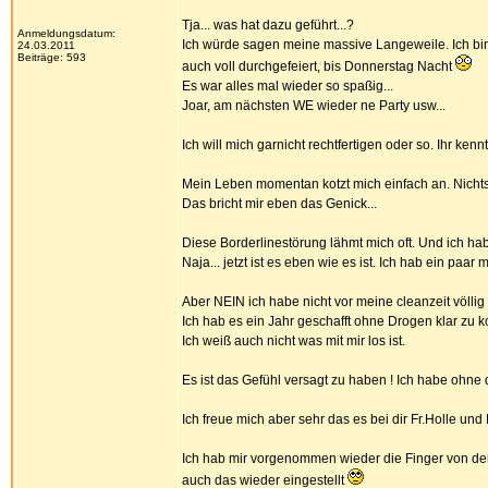
Tja... was hat dazu geführt...?
Anmeldungsdatum:
Ich würde sagen meine massive Langeweile. Ich bin
24.03.2011
Beiträge: 593
auch voll durchgefeiert, bis Donnerstag Nacht
Es war alles mal wieder so spaßig...
Joar, am nächsten WE wieder ne Party usw...
Ich will mich garnicht rechtfertigen oder so. Ihr 
Mein Leben momentan kotzt mich einfach an. Nichts l
Das bricht mir eben das Genick...
Diese Borderlinestörung lähmt mich oft. Und ich hab
Naja... jetzt ist es eben wie es ist. Ich hab ein paa
Aber NEIN ich habe nicht vor meine cleanzeit völli
Ich hab es ein Jahr geschafft ohne Drogen klar zu
Ich weiß auch nicht was mit mir los ist.
Es ist das Gefühl versagt zu haben ! Ich habe ohne
Ich freue mich aber sehr das es bei dir Fr.Holle und
Ich hab mir vorgenommen wieder die Finger von d
auch das wieder eingestellt