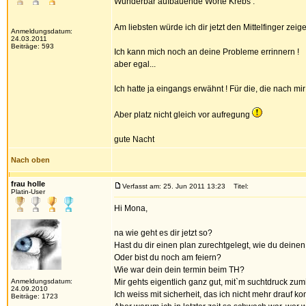
Wunderbar aufbauende Worte Krebs .
Am liebsten würde ich dir jetzt den Mittelfinger zei
Anmeldungsdatum:
24.03.2011
Beiträge: 593
Ich kann mich noch an deine Probleme errinnern !
aber egal...
Ich hatte ja eingangs erwähnt ! Für die, die nach mir 
Aber platz nicht gleich vor aufregung
gute Nacht
Nach oben
frau holle
Verfasst am: 25. Jun 2011 13:23
Titel:
Platin-User
Hi Mona,
na wie geht es dir jetzt so?
Hast du dir einen plan zurechtgelegt, wie du deine
Oder bist du noch am feiern?
Wie war dein dein termin beim TH?
Anmeldungsdatum:
Mir gehts eigentlich ganz gut, mit`m suchtdruck zum
24.09.2010
Ich weiss mit sicherheit, das ich nicht mehr drauf k
Beiträge: 1723