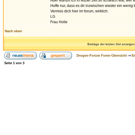
Aber warum ich in letzter zeit so schwach war, wer 
Hoffe nur, dass es dir inzwischen wieder ein wenig 
Vermiss dich hier im forum, wirklich.
LG
Frau Holle
Nach oben
Beiträge der letzten Zeit anzeigen
Drogen-Forum Foren-Übersicht
->
E
Seite
1
von
3