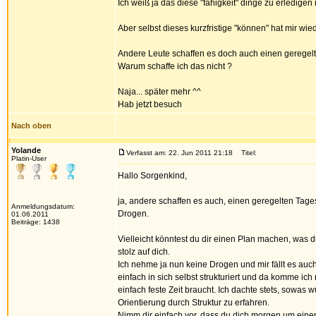
Ich weiß ja das diese "fähigkeit" dinge zu erledigen 
Aber selbst dieses kurzfristige "können" hat mir wie
Andere Leute schaffen es doch auch einen geregel
Warum schaffe ich das nicht ?
Naja... später mehr ^^
Hab jetzt besuch
Nach oben
Yolande
Verfasst am: 22. Jun 2011 21:18
Titel:
Platin-User
Hallo Sorgenkind,
ja, andere schaffen es auch, einen geregelten Tag
Anmeldungsdatum:
Drogen.
01.06.2011
Beiträge: 1438
Vielleicht könntest du dir einen Plan machen, was d
stolz auf dich.
Ich nehme ja nun keine Drogen und mir fällt es auch
einfach in sich selbst strukturiert und da komme ich
einfach feste Zeit braucht. Ich dachte stets, sowas 
Orientierung durch Struktur zu erfahren.
Nimm dir einfach vor, dass du dich morgen um eine