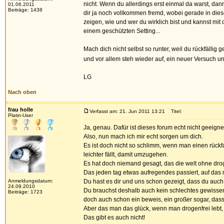
nicht. Wenn du allerdings erst einmal da warst, dann
01.06.2011
Beiträge: 1438
dir ja noch vollkommen fremd, wobei gerade in dies
zeigen, wie und wer du wirklich bist und kannst mit 
einem geschützten Setting...
Mach dich nicht selbst so runter, weil du rückfällig 
und vor allem steh wieder auf, ein neuer Versuch u
LG
Nach oben
frau holle
Verfasst am: 21. Jun 2011 13:21
Titel:
Platin-User
Ja, genau. Dafür ist dieses forum echt nicht geeign
Also, nun mach ich mir echt sorgen um dich.
Es ist doch nicht so schlimm, wenn man einen rückfal
leichter fällt, damit umzugehen.
Es hat doch niemand gesagt, das die welt ohne dro
Das jeden tag etwas aufregendes passiert, auf das 
Anmeldungsdatum:
Du hast es dir und uns schon gezeigt, dass du auch
24.09.2010
Du brauchst deshalb auch kein schlechtes gewissen h
Beiträge: 1723
doch auch schon ein beweis, ein großer sogar, dass 
Aber das man das glück, wenn man drogenfrei lebt,
Das gibt es auch nicht!