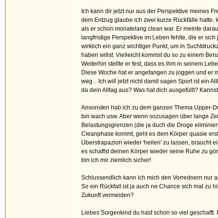
Ich kann dir jetzt nur aus der Perspektive meines F
dem Entzug glaube ich zwei kurze Rückfälle hatte.
als er schon monatelang clean war. Er meinte darau
langfristige Perspektive im Leben fehlte, die er sich 
wirklich ein ganz wichtiger Punkt, um in Suchtdruc
haben willst. Vielleicht kommst du so zu einem Beruf
Weiterhin stellte er fest, dass es ihm in seinem L
Diese Woche hat er angefangen zu joggen und er mei
weg... Ich will jetzt nicht damit sagen Sport ist ein
da dein Alltag aus? Was hat dich ausgefüllt? Kann
Ansonsten hab ich zu dem ganzen Thema Upper-Droge
bin wach usw. Aber wenn sozusagen über lange Zei
Belastungsgrenzen (die ja duch die Droge eliminier
Cleanphase kommt, geht es dem Körper quasie erst ma
Überstrapazion wieder 'heilen' zu lassen, braucht 
es schaffst deinen Körper wieder seine Ruhe zu gö
bin ich mir ziemlich sicher!
Schlussendlich kann ich mich den Vorrednern nur an
So ein Rückfall ist ja auch ne Chance sich mal zu h
Zukunft vermeiden?
Liebes Sorgenkind du hast schon so viel geschafft. I