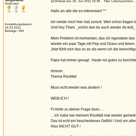
Sorgenkind
Verfasst am: 20. Jun 2011 23:36
Titel: Lebenszeichen...
Gold-User
Hallo an alle die es interessiert ^^
Ich melde mich hier mal zurück. Weil schon fragen
Anmeldungsdatum:
Und hey Thani _schön das du auch wieder da bist_
24.03.2011
Beiträge: 593
Mein Problem ist momentan, das ich irgendwie das
wieder ein paar Tage mit Pep und Grass und feiern
Jetzt fühlt sich das so an als wenn ich die berecht
Papa hat immer gesagt : Haste nix gutes zu bericht
Hmmm...
Thema Rückfall
Muss echt wieder was ändern !
WEIß ICH !
Fr.Holle zu deiner Frage dazu ...
... ich habe bei meinem Rückfall mal wieder gemerkt
Das ist echt ein bescheidenes Gefühl ! Und vor alle
Also NICHT GUT !