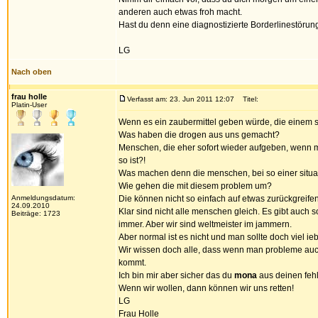
anderen auch etwas froh macht.
Hast du denn eine diagnostizierte Borderlinestörun
LG
Nach oben
frau holle
Verfasst am: 23. Jun 2011 12:07
Titel:
Platin-User
Wenn es ein zaubermittel geben würde, die einem 
Was haben die drogen aus uns gemacht?
Menschen, die eher sofort wieder aufgeben, wenn mal
so ist?!
Was machen denn die menschen, bei so einer situa
Wie gehen die mit diesem problem um?
Anmeldungsdatum:
Die können nicht so einfach auf etwas zurückgreif
24.09.2010
Klar sind nicht alle menschen gleich. Es gibt auc
Beiträge: 1723
immer. Aber wir sind weltmeister im jammern.
Aber normal ist es nicht und man sollte doch viel ieb
Wir wissen doch alle, dass wenn man probleme auch
kommt.
Ich bin mir aber sicher das du
mona
aus deinen fehle
Wenn wir wollen, dann können wir uns retten!
LG
Frau Holle