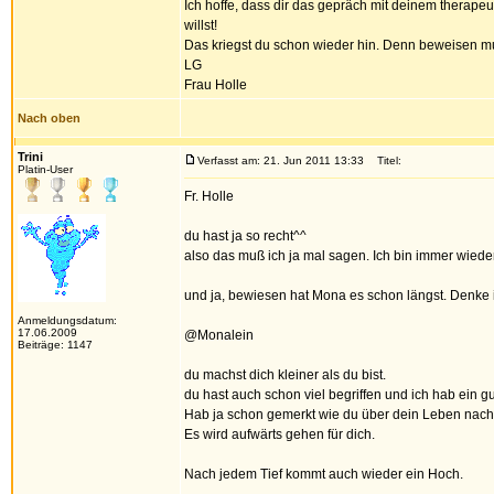
Ich hoffe, dass dir das gepräch mit deinem therapeu
willst!
Das kriegst du schon wieder hin. Denn beweisen mus
LG
Frau Holle
Nach oben
Trini
Verfasst am: 21. Jun 2011 13:33
Titel:
Platin-User
Fr. Holle
du hast ja so recht^^
also das muß ich ja mal sagen. Ich bin immer wieder
und ja, bewiesen hat Mona es schon längst. Denke 
Anmeldungsdatum:
17.06.2009
@Monalein
Beiträge: 1147
du machst dich kleiner als du bist.
du hast auch schon viel begriffen und ich hab ein g
Hab ja schon gemerkt wie du über dein Leben nachde
Es wird aufwärts gehen für dich.
Nach jedem Tief kommt auch wieder ein Hoch.