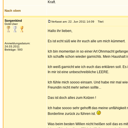
Kraft.
Nach oben
Sorgenkind
Verfasst am: 22. Jun 2011 14:09
Titel:
Gold-User
Hallo ihr lieben,
Es ist echt süß wie ihr euch alle um mich kümmert.
Anmeldungsdatum:
24.03.2011
Beiträge: 593
Ich bin momentan in so einer Art Ohnmacht gefangen
Ich schaffe schon wieder garnichts. Mein Haushalt i
Ich weiß garnicht wie ich euch das erklären soll. Es is
In mir ist eine unbeschreibliche LEERE.
Ich fühle mich soooo einsam. Und habe mir mal wie
Freundin nicht mehr sehen sollte...
Das ist doch alles zum Kotzen !
Ich habe soooo sehr gehofft das meine unfähigkeit
Borderline zurück zu führen ist.
Was beim besten Willen nicht heißen soll das es mi