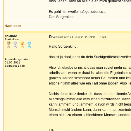
Also lieben Dank an alle die an mich gedacht habe
Es geht mir zweifelhaft gut oder so...
Das Sorgenkind
Nach oben
Yolande
Verfasst am: 21. Jun 2011 09:03
Titel:
Platin-User
Hallo Sorgenkind,
das ist ja doof, dass du dein Suchtgedächtnis weiter
Anmeldungsdatum:
01.06.2011
Beiträge: 1438
Also ich glaube ja nicht, dass man soviel mehr scha
arbeitssam, wenn er drauf ist, aber die Ergebnisse s
ganzen Haufen scheinbar neuer Baustellen und keine
erscheint ihm alles wie ein Faß ohne Boden. Also li
Nichts desto trotz denke ich, dass eine bestimmte A
allerdings immer alle versuchen mitzurennen, dann 
kann jammern und jammern, davon wirds nicht bess
Mensch nicht ändern kann, dann kann man zumindest
einen nicht zu einem schlechteren Mensch, sondern
LG