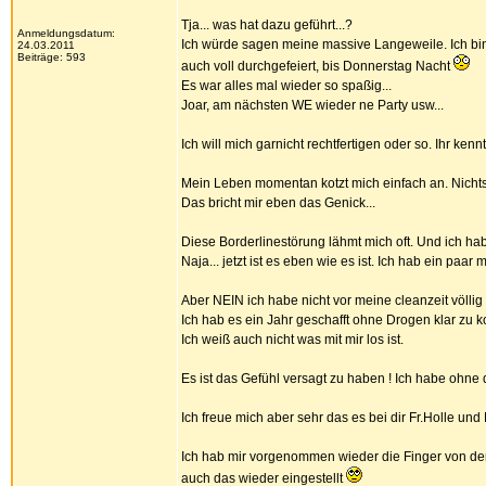
Tja... was hat dazu geführt...?
Anmeldungsdatum:
Ich würde sagen meine massive Langeweile. Ich bin
24.03.2011
Beiträge: 593
auch voll durchgefeiert, bis Donnerstag Nacht
Es war alles mal wieder so spaßig...
Joar, am nächsten WE wieder ne Party usw...
Ich will mich garnicht rechtfertigen oder so. Ihr 
Mein Leben momentan kotzt mich einfach an. Nichts l
Das bricht mir eben das Genick...
Diese Borderlinestörung lähmt mich oft. Und ich hab
Naja... jetzt ist es eben wie es ist. Ich hab ein paa
Aber NEIN ich habe nicht vor meine cleanzeit völli
Ich hab es ein Jahr geschafft ohne Drogen klar zu
Ich weiß auch nicht was mit mir los ist.
Es ist das Gefühl versagt zu haben ! Ich habe ohne
Ich freue mich aber sehr das es bei dir Fr.Holle und
Ich hab mir vorgenommen wieder die Finger von d
auch das wieder eingestellt