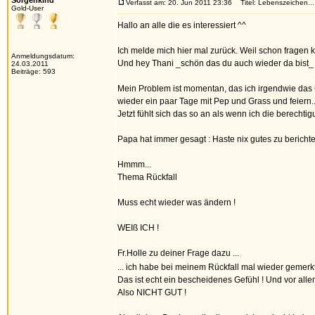
Sorgenkind
Verfasst am: 20. Jun 2011 23:36
Titel: Lebenszeichen...
Gold-User
Hallo an alle die es interessiert ^^
Ich melde mich hier mal zurück. Weil schon fragen
Anmeldungsdatum:
Und hey Thani _schön das du auch wieder da bist_
24.03.2011
Beiträge: 593
Mein Problem ist momentan, das ich irgendwie das
wieder ein paar Tage mit Pep und Grass und feiern
Jetzt fühlt sich das so an als wenn ich die berecht
Papa hat immer gesagt : Haste nix gutes zu bericht
Hmmm...
Thema Rückfall
Muss echt wieder was ändern !
WEIß ICH !
Fr.Holle zu deiner Frage dazu ...
... ich habe bei meinem Rückfall mal wieder gemerkt
Das ist echt ein bescheidenes Gefühl ! Und vor alle
Also NICHT GUT !