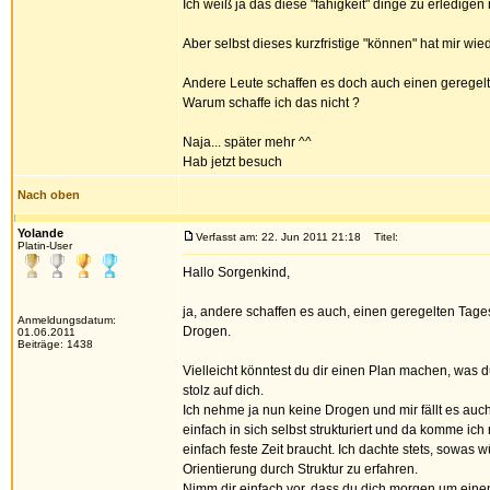
Ich weiß ja das diese "fähigkeit" dinge zu erledigen 
Aber selbst dieses kurzfristige "können" hat mir wie
Andere Leute schaffen es doch auch einen geregel
Warum schaffe ich das nicht ?
Naja... später mehr ^^
Hab jetzt besuch
Nach oben
Yolande
Verfasst am: 22. Jun 2011 21:18
Titel:
Platin-User
Hallo Sorgenkind,
ja, andere schaffen es auch, einen geregelten Tag
Anmeldungsdatum:
Drogen.
01.06.2011
Beiträge: 1438
Vielleicht könntest du dir einen Plan machen, was d
stolz auf dich.
Ich nehme ja nun keine Drogen und mir fällt es auch
einfach in sich selbst strukturiert und da komme ich
einfach feste Zeit braucht. Ich dachte stets, sowas 
Orientierung durch Struktur zu erfahren.
Nimm dir einfach vor, dass du dich morgen um eine