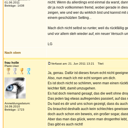
nicht. Wenn du allerdings erst einmal da warst, dann
01.06.2011
Beiträge: 1438
dir ja noch vollkommen fremd, wobei gerade in dies
zeigen, wie und wer du wirklich bist und kannst mit 
einem geschützten Setting...
Mach dich nicht selbst so runter, weil du rückfällig 
und vor allem steh wieder auf, ein neuer Versuch u
LG
Nach oben
frau holle
Verfasst am: 21. Jun 2011 13:21
Titel:
Platin-User
Ja, genau. Dafür ist dieses forum echt nicht geeign
Also, nun mach ich mir echt sorgen um dich.
Es ist doch nicht so schlimm, wenn man einen rückfal
leichter fällt, damit umzugehen.
Es hat doch niemand gesagt, das die welt ohne dro
Das jeden tag etwas aufregendes passiert, auf das 
Anmeldungsdatum:
Du hast es dir und uns schon gezeigt, dass du auch
24.09.2010
Du brauchst deshalb auch kein schlechtes gewissen h
Beiträge: 1723
doch auch schon ein beweis, ein großer sogar, dass 
Aber das man das glück, wenn man drogenfrei lebt,
Das gibt es auch nicht!