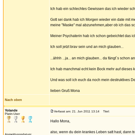
Ich hab ein schlechtes Gewissen das ich wieder s
Gott sei dank hab ich Morgen wieder ein date mit 
meine "Maske" mal abzunehmen,aber ob ich das sch
Meiner Psychaterin hab ich schon gebeichtet das ich
Ich soll jetzt brav sein und an mich glauben...
...ähhh ...ja... an mich glauben... da fängt´s schon an 
Ich hab manchmal echt kein Bock mehr auf dieses 
Und was soll ich euch da noch mein destruktives D
lieben Gruß Mona
Nach oben
Yolande
Verfasst am: 21. Jun 2011 13:14
Titel:
Platin-User
Hallo Mona,
also, wenn du dein krankes Leben satt hast, dann t
Anmeldungsdatum: