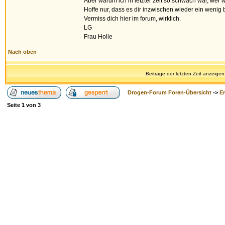
Aber warum ich in letzter zeit so schwach war, wer 
Hoffe nur, dass es dir inzwischen wieder ein wenig 
Vermiss dich hier im forum, wirklich.
LG
Frau Holle
Nach oben
Beiträge der letzten Zeit anzeigen
Drogen-Forum Foren-Übersicht
->
E
Seite
1
von
3