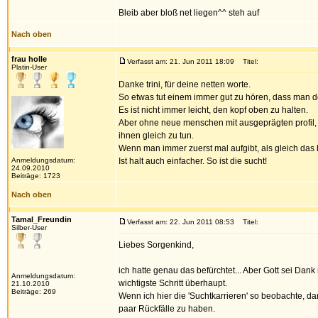
Bleib aber bloß net liegen^^ steh auf
Nach oben
frau holle
Verfasst am: 21. Jun 2011 18:09
Titel:
Platin-User
Danke trini, für deine netten worte.
So etwas tut einem immer gut zu hören, dass man do
Es ist nicht immer leicht, den kopf oben zu halten.
Aber ohne neue menschen mit ausgeprägten profil, 
ihnen gleich zu tun.
Wenn man immer zuerst mal aufgibt, als gleich das
Anmeldungsdatum:
Ist halt auch einfacher. So ist die sucht!
24.09.2010
Beiträge: 1723
Nach oben
Tamal_Freundin
Verfasst am: 22. Jun 2011 08:53
Titel:
Silber-User
Liebes Sorgenkind,
ich hatte genau das befürchtet... Aber Gott sei Dank
Anmeldungsdatum:
wichtigste Schritt überhaupt.
21.10.2010
Beiträge: 269
Wenn ich hier die 'Suchtkarrieren' so beobachte, d
paar Rückfälle zu haben.