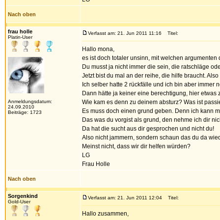
Nach oben
frau holle
Verfasst am: 21. Jun 2011 11:16
Titel:
Platin-User
Hallo mona,
es ist doch totaler unsinn, mit welchen argumenten
Du musst ja nicht immer die sein, die ratschläge ode
Jetzt bist du mal an der reihe, die hilfe braucht. A
Ich selber hatte 2 rückfälle und ich bin aber immer n
Dann hätte ja keiner eine berechtigung, hier etwas 
Anmeldungsdatum:
Wie kam es denn zu deinem absturz? Was ist passiert
24.09.2010
Es muss doch einen grund geben. Denn ich kann mir 
Beiträge: 1723
Das was du vorgist als grund, den nehme ich dir nic
Da hat die sucht aus dir gesprochen und nicht du!
Also nicht jammern, sondern schaun das du da wiede
Meinst nicht, dass wir dir helfen würden?
LG
Frau Holle
Nach oben
Sorgenkind
Verfasst am: 21. Jun 2011 12:04
Titel:
Gold-User
Hallo zusammen,