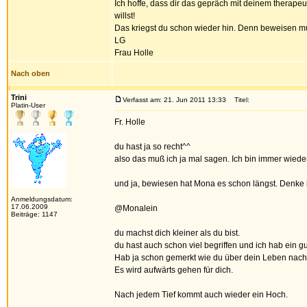
Ich hoffe, dass dir das gepräch mit deinem therapeu
willst!
Das kriegst du schon wieder hin. Denn beweisen mus
LG
Frau Holle
Nach oben
Trini
Verfasst am: 21. Jun 2011 13:33
Titel:
Platin-User
Fr. Holle
du hast ja so recht^^
also das muß ich ja mal sagen. Ich bin immer wieder
und ja, bewiesen hat Mona es schon längst. Denke 
Anmeldungsdatum:
17.06.2009
@Monalein
Beiträge: 1147
du machst dich kleiner als du bist.
du hast auch schon viel begriffen und ich hab ein g
Hab ja schon gemerkt wie du über dein Leben nachde
Es wird aufwärts gehen für dich.
Nach jedem Tief kommt auch wieder ein Hoch.