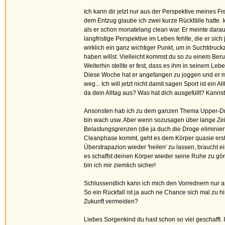
Ich kann dir jetzt nur aus der Perspektive meines F
dem Entzug glaube ich zwei kurze Rückfälle hatte.
als er schon monatelang clean war. Er meinte darau
langfristige Perspektive im Leben fehlte, die er sich 
wirklich ein ganz wichtiger Punkt, um in Suchtdruc
haben willst. Vielleicht kommst du so zu einem Beruf
Weiterhin stellte er fest, dass es ihm in seinem L
Diese Woche hat er angefangen zu joggen und er mei
weg... Ich will jetzt nicht damit sagen Sport ist ein
da dein Alltag aus? Was hat dich ausgefüllt? Kann
Ansonsten hab ich zu dem ganzen Thema Upper-Droge
bin wach usw. Aber wenn sozusagen über lange Zei
Belastungsgrenzen (die ja duch die Droge eliminier
Cleanphase kommt, geht es dem Körper quasie erst ma
Überstrapazion wieder 'heilen' zu lassen, braucht 
es schaffst deinen Körper wieder seine Ruhe zu gö
bin ich mir ziemlich sicher!
Schlussendlich kann ich mich den Vorrednern nur an
So ein Rückfall ist ja auch ne Chance sich mal zu h
Zukunft vermeiden?
Liebes Sorgenkind du hast schon so viel geschafft. I