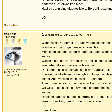
anderen auch etwas froh macht.
Hast du denn eine diagnostizierte Borderlinestörun
LG
Nach oben
frau holle
Verfasst am: 23. Jun 2011 12:07
Titel:
Platin-User
Wenn es ein zaubermittel geben würde, die einem 
Was haben die drogen aus uns gemacht?
Menschen, die eher sofort wieder aufgeben, wenn mal
so ist?!
Was machen denn die menschen, bei so einer situa
Wie gehen die mit diesem problem um?
Anmeldungsdatum:
Die können nicht so einfach auf etwas zurückgreif
24.09.2010
Klar sind nicht alle menschen gleich. Es gibt auc
Beiträge: 1723
immer. Aber wir sind weltmeister im jammern.
Aber normal ist es nicht und man sollte doch viel ieb
Wir wissen doch alle, dass wenn man probleme auch
kommt.
Ich bin mir aber sicher das du
mona
aus deinen fehle
Wenn wir wollen, dann können wir uns retten!
LG
Frau Holle