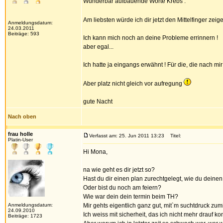
Wunderbar aufbauende Worte Krebs .
Am liebsten würde ich dir jetzt den Mittelfinger zei
Anmeldungsdatum:
24.03.2011
Beiträge: 593
Ich kann mich noch an deine Probleme errinnern !
aber egal...
Ich hatte ja eingangs erwähnt ! Für die, die nach mir 
Aber platz nicht gleich vor aufregung
gute Nacht
Nach oben
frau holle
Verfasst am: 25. Jun 2011 13:23
Titel:
Platin-User
Hi Mona,
na wie geht es dir jetzt so?
Hast du dir einen plan zurechtgelegt, wie du deine
Oder bist du noch am feiern?
Wie war dein dein termin beim TH?
Anmeldungsdatum:
Mir gehts eigentlich ganz gut, mit`m suchtdruck zum
24.09.2010
Ich weiss mit sicherheit, das ich nicht mehr drauf k
Beiträge: 1723