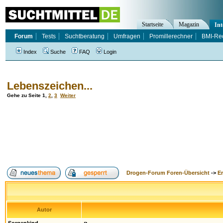
Startseite
Magazin
Int
Forum
Tests
Suchtberatung
Umfragen
Promillerechner
BMI-Re
Index
Suche
FAQ
Login
Lebenszeichen...
Gehe zu Seite
1
,
2
,
3
Weiter
Drogen-Forum Foren-Übersicht
->
E
Autor