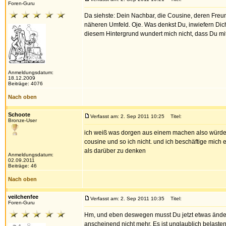
Foren-Guru
Da siehste: Dein Nachbar, die Cousine, deren Freu
näheren Umfeld. Oje. Was denkst Du, inwiefern Dich
diesem Hintergrund wundert mich nicht, dass Du mit
Anmeldungsdatum:
18.12.2009
Beiträge: 4076
Nach oben
Schoote
Verfasst am: 2. Sep 2011 10:25
Titel:
Bronze-User
ich weiß was dorgen aus einem machen also würde i
cousine und so ich nicht. und ich beschäftige mich e
als darüber zu denken
Anmeldungsdatum:
02.09.2011
Beiträge: 46
Nach oben
veilchenfee
Verfasst am: 2. Sep 2011 10:35
Titel:
Foren-Guru
Hm, und eben deswegen musst Du jetzt etwas änder
anscheinend nicht mehr. Es ist unglaublich belaste