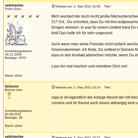
veilchenfee
Verfasst am: 2. Sep 2011 10:09
Titel:
Foren-Guru
Mich wundert der doch recht große Altersuntersch
21? O.k., Du schreibst, dass Du mit ihm aufgewach
Drogen verloren: In was für einem Umfeld lebst Du
bist! Das halte ich für sehr ungesund.
Auch wenn man seine Freunde nicht einfach wechsel
hineinzukommen. Ich finde, Du solltest in Deinem A
Anmeldungsdatum:
18.12.2009
dass er den Kontakt abbrechen möchte, wenn Du ihn a
Beiträge: 4076
Lass ihn mal machen und orientiere Dich um!
Nach oben
Schoote
Verfasst am: 2. Sep 2011 10:14
Titel:
Bronze-User
naja er ist eigendlich der eiziege freund der mit he
cousine und ihr freund auch davon abhängig sind un
Anmeldungsdatum:
02.09.2011
Beiträge: 46
Nach oben
veilchenfee
Verfasst am: 2. Sep 2011 10:21
Titel: