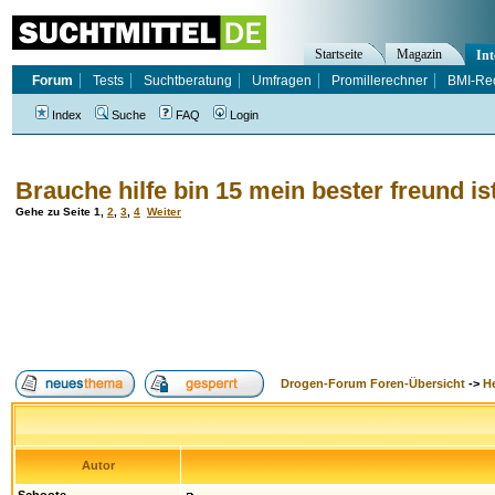
Startseite
Magazin
Int
Forum
Tests
Suchtberatung
Umfragen
Promillerechner
BMI-Re
Index
Suche
FAQ
Login
Brauche hilfe bin 15 mein bester freund is
Gehe zu Seite
1
,
2
,
3
,
4
Weiter
Drogen-Forum Foren-Übersicht
->
H
Autor