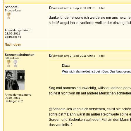
Schoote
Verfasst am: 2. Sep 2011 09:35
Titel:
Bronze-User
danke für deine worte ich werde sie mir ans herz n
scheiß angst ihn zu verlieren weil er der einziege is
Anmeldungsdatum:
02.09.2011
Beiträge: 46
Nach oben
Sonnenscheinchen
Verfasst am: 2. Sep 2011 09:43
Titel:
Silber-User
Zitat:
Was sich da meldet, ist dein Ego. Das baut grund
Sag mal namensindunwichtig, willst du deinen pers
solltest nicht von dir auf andere Menschen schließe
Anmeldungsdatum:
09.06.2011
Beiträge: 202
@Schoote: Ich kann dich verstehen, es ist nie sch
schreibst ? Dann wärst du außer Reichweite sollte
Sorgen und Bedenken auf jeden Fall an den Mann bri
das vorstellst ?