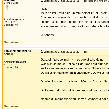
Schoote
Verfasst am: 2. Sep 2011 09:16
Titel: Brauche hilfe bin 
Bronze-User
Hallo,
Mein bester Freund (21) nimmt seit er 13 ist Heroin
Aber zur zeit komme ich nicht mehr damit klar. Ich 
Anmeldungsdatum:
seiner reaktion den ich habe ihn schon oft ausraste
02.09.2011
Beiträge: 46
erst einen freund an drogen verloren habe. ich hoff
lg Schoote
Nach oben
namensindunwichtig
Verfasst am: 2. Sep 2011 09:29
Titel:
Anfänger
Ganz einfach, sei mal nicht so egoistisch, kleiner.
Anmeldungsdatum:
Was sich da meldet, ist dein Ego. Das baut grundsä
17.03.2011
Beiträge: 16
weil es kontrollieren kann, aber das ist Schwachsin
Du willst ihn nicht helfen, nicht wirklich. Du willst n
Du wirst ihn kaum umstimmen können. Das mal Schlu
Du kannst natürlich mit ihm reden, wird nur nichts b
Nehme dir meine Worte zu Herzen. Wünsch dir alles
Nach oben