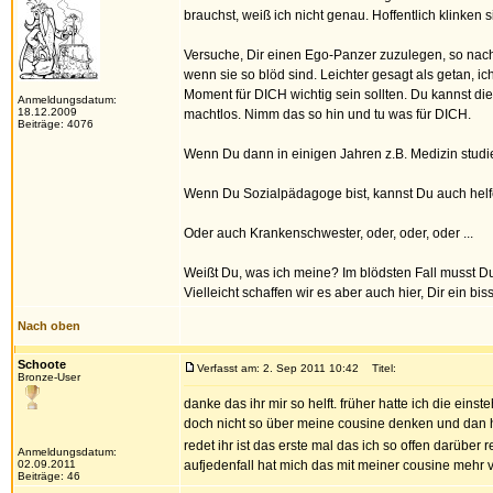
brauchst, weiß ich nicht genau. Hoffentlich klinken s
Versuche, Dir einen Ego-Panzer zuzulegen, so nac
wenn sie so blöd sind. Leichter gesagt als getan, i
Moment für DICH wichtig sein sollten. Du kannst di
Anmeldungsdatum:
18.12.2009
machtlos. Nimm das so hin und tu was für DICH.
Beiträge: 4076
Wenn Du dann in einigen Jahren z.B. Medizin studier
Wenn Du Sozialpädagoge bist, kannst Du auch helf
Oder auch Krankenschwester, oder, oder, oder ...
Weißt Du, was ich meine? Im blödsten Fall musst Du 
Vielleicht schaffen wir es aber auch hier, Dir ein bis
Nach oben
Schoote
Verfasst am: 2. Sep 2011 10:42
Titel:
Bronze-User
danke das ihr mir so helft. früher hatte ich die ei
doch nicht so über meine cousine denken und dan h
redet ihr ist das erste mal das ich so offen darübe
Anmeldungsdatum:
02.09.2011
aufjedenfall hat mich das mit meiner cousine mehr v
Beiträge: 46