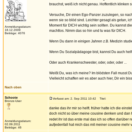
brauchst, weiß ich nicht genau. Hoffentlich klinken s
Versuche, Dir einen Ego-Panzer zuzulegen, so nac
wenn sie so blöd sind. Leichter gesagt als getan, i
Moment für DICH wichtig sein sollten. Du kannst di
Anmeldungsdatum:
18.12.2009
machtlos. Nimm das so hin und tu was für DICH.
Beiträge: 4076
Wenn Du dann in einigen Jahren z.B. Medizin studier
Wenn Du Sozialpädagoge bist, kannst Du auch helf
Oder auch Krankenschwester, oder, oder, oder ...
Weißt Du, was ich meine? Im blödsten Fall musst Du 
Vielleicht schaffen wir es aber auch hier, Dir ein bis
Nach oben
Schoote
Verfasst am: 2. Sep 2011 10:42
Titel:
Bronze-User
danke das ihr mir so helft. früher hatte ich die ei
doch nicht so über meine cousine denken und dan h
redet ihr ist das erste mal das ich so offen darübe
Anmeldungsdatum:
02.09.2011
aufjedenfall hat mich das mit meiner cousine mehr v
Beiträge: 46