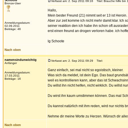
Schoote
Verfasst am: 2. Sep 2011 09:16
Titel: Brauche hilfe bin 
Bronze-User
Hallo,
Mein bester Freund (21) nimmt seit er 13 ist Heroin
Aber zur zeit komme ich nicht mehr damit klar. Ich 
Anmeldungsdatum:
seiner reaktion den ich habe ihn schon oft ausraste
02.09.2011
Beiträge: 46
erst einen freund an drogen verloren habe. ich hoff
lg Schoote
Nach oben
namensindunwichtig
Verfasst am: 2. Sep 2011 09:29
Titel:
Anfänger
Ganz einfach, sei mal nicht so egoistisch, kleiner.
Anmeldungsdatum:
Was sich da meldet, ist dein Ego. Das baut grundsä
17.03.2011
Beiträge: 16
weil es kontrollieren kann, aber das ist Schwachsin
Du willst ihn nicht helfen, nicht wirklich. Du willst n
Du wirst ihn kaum umstimmen können. Das mal Schlu
Du kannst natürlich mit ihm reden, wird nur nichts b
Nehme dir meine Worte zu Herzen. Wünsch dir alles
Nach oben