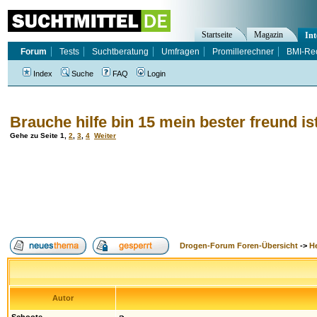
Startseite
Magazin
Int
Forum
Tests
Suchtberatung
Umfragen
Promillerechner
BMI-Re
Index
Suche
FAQ
Login
Brauche hilfe bin 15 mein bester freund is
Gehe zu Seite
1
,
2
,
3
,
4
Weiter
Drogen-Forum Foren-Übersicht
->
H
Autor