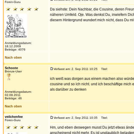
Foren-Guru
Da siehste: Dein Nachbar, die Cousine, deren Freu
näheren Umfeld. Oje. Was denkst Du, inwiefern Dich
diesem Hintergrund wundert mich nicht, dass Du mit
Anmeldungsdatum:
18.12.2009
Beiträge: 4076
Nach oben
Schoote
Verfasst am: 2. Sep 2011 10:25
Titel:
Bronze-User
ich weiß was dorgen aus einem machen also würde i
cousine und so ich nicht. und ich beschäftige mich e
als darüber zu denken
Anmeldungsdatum:
02.09.2011
Beiträge: 46
Nach oben
veilchenfee
Verfasst am: 2. Sep 2011 10:35
Titel:
Foren-Guru
Hm, und eben deswegen musst Du jetzt etwas änder
anscheinend nicht mehr. Es ist unglaublich belaste