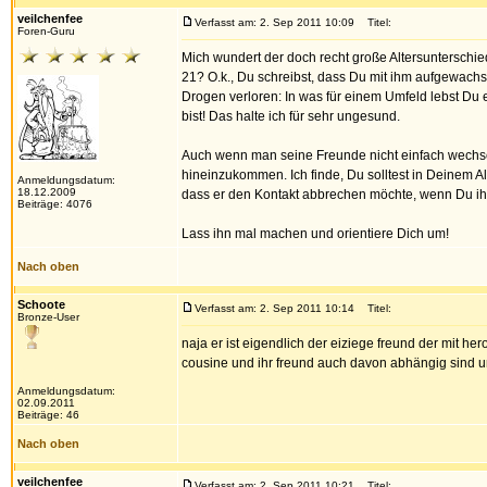
veilchenfee
Verfasst am: 2. Sep 2011 10:09
Titel:
Foren-Guru
Mich wundert der doch recht große Altersuntersch
21? O.k., Du schreibst, dass Du mit ihm aufgewach
Drogen verloren: In was für einem Umfeld lebst Du
bist! Das halte ich für sehr ungesund.
Auch wenn man seine Freunde nicht einfach wechsel
hineinzukommen. Ich finde, Du solltest in Deinem A
Anmeldungsdatum:
18.12.2009
dass er den Kontakt abbrechen möchte, wenn Du ihn a
Beiträge: 4076
Lass ihn mal machen und orientiere Dich um!
Nach oben
Schoote
Verfasst am: 2. Sep 2011 10:14
Titel:
Bronze-User
naja er ist eigendlich der eiziege freund der mit he
cousine und ihr freund auch davon abhängig sind un
Anmeldungsdatum:
02.09.2011
Beiträge: 46
Nach oben
veilchenfee
Verfasst am: 2. Sep 2011 10:21
Titel: