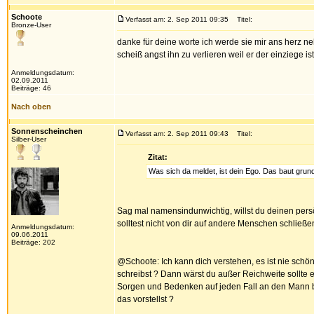
Schoote
Verfasst am: 2. Sep 2011 09:35
Titel:
Bronze-User
danke für deine worte ich werde sie mir ans herz n
scheiß angst ihn zu verlieren weil er der einziege is
Anmeldungsdatum:
02.09.2011
Beiträge: 46
Nach oben
Sonnenscheinchen
Verfasst am: 2. Sep 2011 09:43
Titel:
Silber-User
Zitat:
Was sich da meldet, ist dein Ego. Das baut grund
Sag mal namensindunwichtig, willst du deinen pers
solltest nicht von dir auf andere Menschen schließe
Anmeldungsdatum:
09.06.2011
Beiträge: 202
@Schoote: Ich kann dich verstehen, es ist nie sch
schreibst ? Dann wärst du außer Reichweite sollte
Sorgen und Bedenken auf jeden Fall an den Mann bri
das vorstellst ?