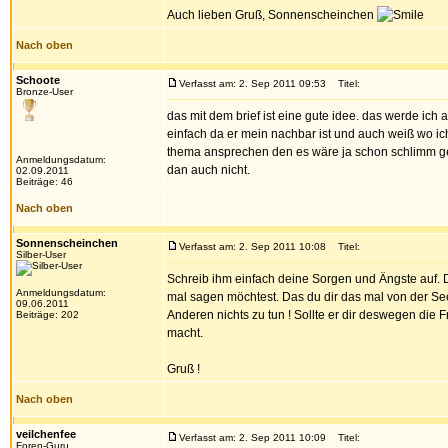
Auch lieben Gruß, Sonnenscheinchen
Nach oben
Schoote
Verfasst am: 2. Sep 2011 09:53
Titel:
Bronze-User
das mit dem brief ist eine gute idee. das werde ich
einfach da er mein nachbar ist und auch weiß wo ich 
thema ansprechen den es wäre ja schon schlimm genu
Anmeldungsdatum:
dan auch nicht.
02.09.2011
Beiträge: 46
Nach oben
Sonnenscheinchen
Verfasst am: 2. Sep 2011 10:08
Titel:
Silber-User
Schreib ihm einfach deine Sorgen und Ängste auf. Du
Anmeldungsdatum:
mal sagen möchtest. Das du dir das mal von der Se
09.06.2011
Anderen nichts zu tun ! Sollte er dir deswegen die F
Beiträge: 202
macht.
Gruß !
Nach oben
veilchenfee
Verfasst am: 2. Sep 2011 10:09
Titel:
Foren-Guru