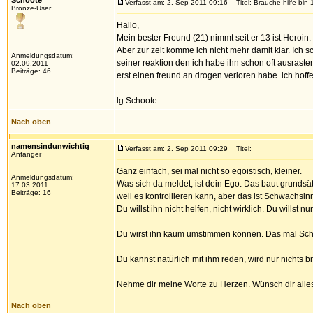
Schoote
Verfasst am: 2. Sep 2011 09:16
Titel: Brauche hilfe bin 
Bronze-User
Hallo,
Mein bester Freund (21) nimmt seit er 13 ist Heroin
Aber zur zeit komme ich nicht mehr damit klar. Ich 
Anmeldungsdatum:
seiner reaktion den ich habe ihn schon oft ausraste
02.09.2011
Beiträge: 46
erst einen freund an drogen verloren habe. ich hoff
lg Schoote
Nach oben
namensindunwichtig
Verfasst am: 2. Sep 2011 09:29
Titel:
Anfänger
Ganz einfach, sei mal nicht so egoistisch, kleiner.
Anmeldungsdatum:
Was sich da meldet, ist dein Ego. Das baut grundsä
17.03.2011
Beiträge: 16
weil es kontrollieren kann, aber das ist Schwachsin
Du willst ihn nicht helfen, nicht wirklich. Du willst n
Du wirst ihn kaum umstimmen können. Das mal Schlu
Du kannst natürlich mit ihm reden, wird nur nichts b
Nehme dir meine Worte zu Herzen. Wünsch dir alles
Nach oben