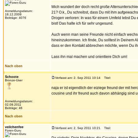
Mich wundert der doch recht große Altersuntersch
Anmeldungsdatum:
21? O.k., Du schreibst, dass Du mit ihm aufgewach
18.12.2009
Drogen verloren: In was für einem Umfeld lebst Du
Beiträge: 4076
bist! Das halte ich für sehr ungesund.
Auch wenn man seine Freunde nicht einfach wechsel
hineinzukommen. Ich finde, Du solltest in Deinem A
dass er den Kontakt abbrechen möchte, wenn Du ihn a
Lass ihn mal machen und orientiere Dich um!
Nach oben
Schoote
Verfasst am: 2. Sep 2011 10:14
Titel:
Bronze-User
naja er ist eigendlich der eiziege freund der mit he
cousine und ihr freund auch davon abhängig sind un
Anmeldungsdatum:
02.09.2011
Beiträge: 46
Nach oben
veilchenfee
Verfasst am: 2. Sep 2011 10:21
Titel:
Foren-Guru