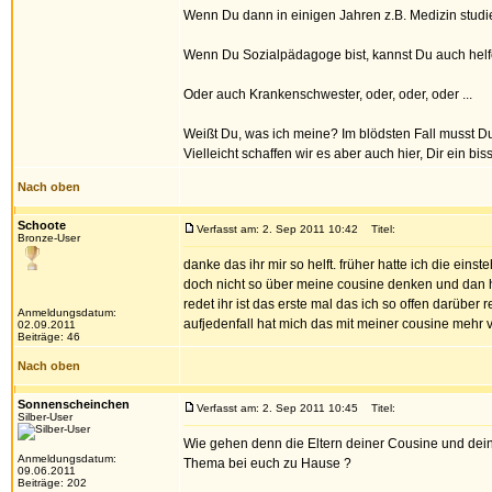
Wenn Du dann in einigen Jahren z.B. Medizin studier
Wenn Du Sozialpädagoge bist, kannst Du auch helf
Oder auch Krankenschwester, oder, oder, oder ...
Weißt Du, was ich meine? Im blödsten Fall musst Du 
Vielleicht schaffen wir es aber auch hier, Dir ein bis
Nach oben
Schoote
Verfasst am: 2. Sep 2011 10:42
Titel:
Bronze-User
danke das ihr mir so helft. früher hatte ich die ei
doch nicht so über meine cousine denken und dan h
redet ihr ist das erste mal das ich so offen darübe
Anmeldungsdatum:
aufjedenfall hat mich das mit meiner cousine mehr v
02.09.2011
Beiträge: 46
Nach oben
Sonnenscheinchen
Verfasst am: 2. Sep 2011 10:45
Titel:
Silber-User
Wie gehen denn die Eltern deiner Cousine und dein
Anmeldungsdatum:
Thema bei euch zu Hause ?
09.06.2011
Beiträge: 202