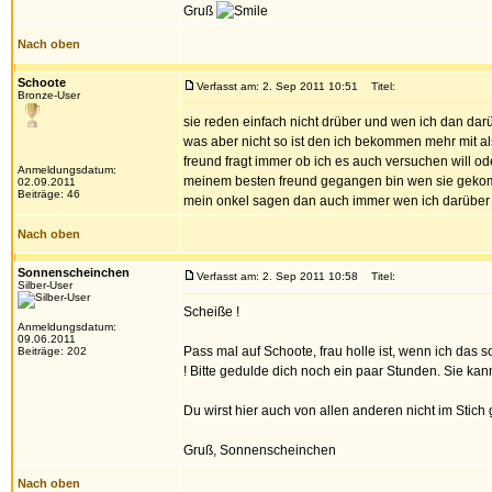
Gruß
Nach oben
Schoote
Verfasst am: 2. Sep 2011 10:51
Titel:
Bronze-User
sie reden einfach nicht drüber und wen ich dan darü
was aber nicht so ist den ich bekommen mehr mit al
freund fragt immer ob ich es auch versuchen will o
Anmeldungsdatum:
meinem besten freund gegangen bin wen sie gekomm
02.09.2011
Beiträge: 46
mein onkel sagen dan auch immer wen ich darüber r
Nach oben
Sonnenscheinchen
Verfasst am: 2. Sep 2011 10:58
Titel:
Silber-User
Scheiße !
Anmeldungsdatum:
09.06.2011
Pass mal auf Schoote, frau holle ist, wenn ich das so
Beiträge: 202
! Bitte gedulde dich noch ein paar Stunden. Sie ka
Du wirst hier auch von allen anderen nicht im Stich 
Gruß, Sonnenscheinchen
Nach oben