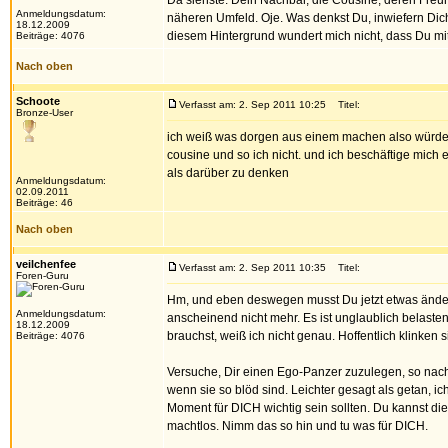
Da siehste: Dein Nachbar, die Cousine, deren Freu
Anmeldungsdatum:
näheren Umfeld. Oje. Was denkst Du, inwiefern Dich
18.12.2009
diesem Hintergrund wundert mich nicht, dass Du mit
Beiträge: 4076
Nach oben
Schoote
Verfasst am: 2. Sep 2011 10:25
Titel:
Bronze-User
ich weiß was dorgen aus einem machen also würde i
cousine und so ich nicht. und ich beschäftige mich e
als darüber zu denken
Anmeldungsdatum:
02.09.2011
Beiträge: 46
Nach oben
veilchenfee
Verfasst am: 2. Sep 2011 10:35
Titel:
Foren-Guru
Hm, und eben deswegen musst Du jetzt etwas änder
Anmeldungsdatum:
anscheinend nicht mehr. Es ist unglaublich belaste
18.12.2009
brauchst, weiß ich nicht genau. Hoffentlich klinken s
Beiträge: 4076
Versuche, Dir einen Ego-Panzer zuzulegen, so nac
wenn sie so blöd sind. Leichter gesagt als getan, i
Moment für DICH wichtig sein sollten. Du kannst di
machtlos. Nimm das so hin und tu was für DICH.