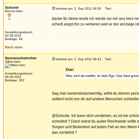
Schoote
Verfasst am: 2. Sep 2011 09:35
Titel:
Bronze-User
danke für deine worte ich werde sie mir ans herz n
scheiß angst ihn zu verlieren weil er der einziege is
Anmeldungsdatum:
02.09.2011
Beiträge: 46
Nach oben
Sonnenscheinchen
Verfasst am: 2. Sep 2011 09:43
Titel:
Silber-User
Zitat:
Anmeldungsdatum:
Was sich da meldet, ist dein Ego. Das baut grund
09.06.2011
Beiträge: 202
Sag mal namensindunwichtig, willst du deinen pers
solltest nicht von dir auf andere Menschen schließe
@Schoote: Ich kann dich verstehen, es ist nie sch
schreibst ? Dann wärst du außer Reichweite sollte
Sorgen und Bedenken auf jeden Fall an den Mann bri
das vorstellst ?