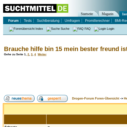
Startseite
Magazin
Int
Forum
Tests
Suchtberatung
Umfragen
Promillerechner
BMI-Re
Index
Suche
FAQ
Login
Brauche hilfe bin 15 mein bester freund is
Gehe zu Seite
1
,
2
,
3
,
4
Weiter
Drogen-Forum Foren-Übersicht
->
H
Autor