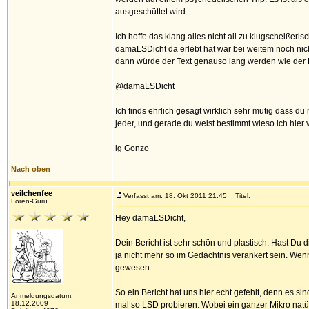
ausgeschüttet wird.
Ich hoffe das klang alles nicht all zu klugscheiße
damaLSDicht da erlebt hat war bei weitem noch nich
dann würde der Text genauso lang werden wie der Ber
@damaLSDicht
Ich finds ehrlich gesagt wirklich sehr mutig dass 
jeder, und gerade du weist bestimmt wieso ich hie
lg Gonzo
Nach oben
veilchenfee
Verfasst am: 18. Okt 2011 21:45
Titel:
Foren-Guru
Hey damaLSDicht,
Dein Bericht ist sehr schön und plastisch. Hast Du 
ja nicht mehr so im Gedächtnis verankert sein. Wen
gewesen.
So ein Bericht hat uns hier echt gefehlt, denn es si
Anmeldungsdatum:
18.12.2009
mal so LSD probieren. Wobei ein ganzer Mikro natür