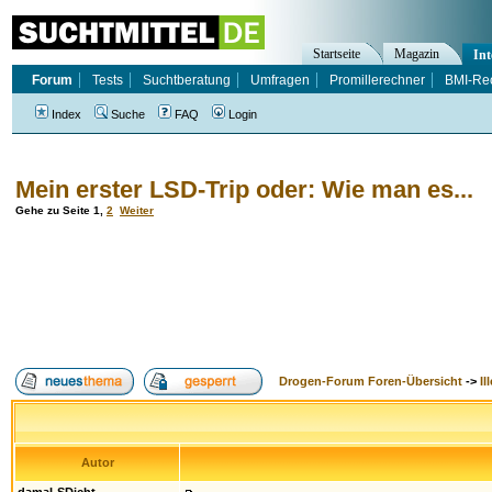
Startseite
Magazin
Int
Forum
Tests
Suchtberatung
Umfragen
Promillerechner
BMI-Re
Index
Suche
FAQ
Login
Mein erster LSD-Trip oder: Wie man es...
Gehe zu Seite
1
,
2
Weiter
Drogen-Forum Foren-Übersicht
->
Il
Autor