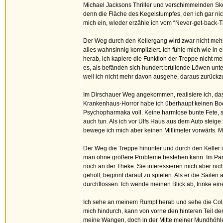
Michael Jacksons Thriller und verschimmelnden Ske
denn die Fläche des Kegelstumpfes, den ich gar nich
mich ein, wieder erzähle ich vom “Never-get-back-Tr
Der Weg durch den Kellergang wird zwar nicht mehr
alles wahnsinnig kompliziert. Ich fühle mich wie in
herab, ich kapiere die Funktion der Treppe nicht mehr
es, als befänden sich hundert brüllende Löwen unter
weil ich nicht mehr davon ausgehe, daraus zurückz
Im Dirschauer Weg angekommen, realisiere ich, dass
Krankenhaus-Horror habe ich überhaupt keinen Bock
Psychopharmaka voll. Keine harmlose bunte Fete, s
auch tun. Als ich vor Ulfs Haus aus dem Auto steige
bewege ich mich aber keinen Millimeter vorwärts. Mi
Der Weg die Treppe hinunter und durch den Keller is
man ohne größere Probleme bestehen kann. Im Party-K
noch an der Theke. Sie interessieren mich aber nic
geholt, beginnt darauf zu spielen. Als er die Saite
durchflossen. Ich wende meinen Blick ab, trinke eine
Ich sehe an meinem Rumpf herab und sehe die Cola 
mich hindurch, kann von vorne den hinteren Teil de
meine Wangen, doch in der Mitte meiner Mundhöhle 