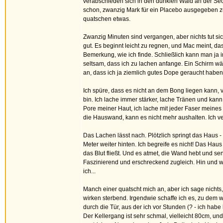
verabschieden sich in den dunklen Wald an der Sech
schon, zwanzig Mark für ein Placebo ausgegeben zu
quatschen etwas.
Zwanzig Minuten sind vergangen, aber nichts tut s
gut. Es beginnt leicht zu regnen, und Mac meint, d
Bemerkung, wie ich finde. Schließlich kann man ja 
seltsam, dass ich zu lachen anfange. Ein Schirm wär
an, dass ich ja ziemlich gutes Dope geraucht habe
Ich spüre, dass es nicht an dem Bong liegen kann, v
bin. Ich lache immer stärker, lache Tränen und k
Pore meiner Haut, ich lache mit jeder Faser meines
die Hauswand, kann es nicht mehr aushalten. Ich v
Das Lachen lässt nach. Plötzlich springt das Haus - e
Meter weiter hinten. Ich begreife es nicht! Das Hau
das Blut fließt. Und es atmet, die Wand hebt und sen
Faszinierend und erschreckend zugleich. Hin und w
ich...
Manch einer quatscht mich an, aber ich sage nichts, 
wirken sterbend. Irgendwie schaffe ich es, zu dem
durch die Tür, aus der ich vor Stunden (? - ich habe
Der Kellergang ist sehr schmal, vielleicht 80cm, u