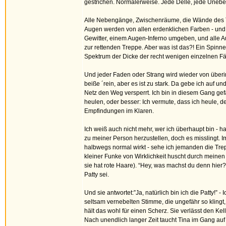
gestrichen. Normalerweise. Jede Delle, jede Unebenhe
Alle Nebengänge, Zwischenräume, die Wände des Tr
Augen werden von allen erdenklichen Farben - und a
Gewitter, einem Augen-Inferno umgeben, und alle Aug
zur rettenden Treppe. Aber was ist das?! Ein Spinn
Spektrum der Dicke der recht wenigen einzelnen Fä
Und jeder Faden oder Strang wird wieder von überir
beiße ´rein, aber es ist zu stark. Da gebe ich auf un
Netz den Weg versperrt. Ich bin in diesem Gang gef
heulen, oder besser: Ich vermute, dass ich heule, 
Empfindungen im Klaren.
Ich weiß auch nicht mehr, wer ich überhaupt bin -
zu meiner Person herzustellen, doch es misslingt.
halbwegs normal wirkt - sehe ich jemanden die T
kleiner Funke von Wirklichkeit huscht durch meine
sie hat rote Haare). “Hey, was machst du denn hier?”,
Patty sei.
Und sie antwortet:”Ja, natürlich bin ich die Patty!”
seltsam vernebelten Stimme, die ungefähr so klingt, a
hält das wohl für einen Scherz. Sie verlässt den Kel
Nach unendlich langer Zeit taucht Tina im Gang auf -