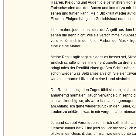
Haaren, Kleidung und Augen, die tief in ihren Höhlen
Farbschwaden aus den Boxen und kommt zu mir. Ich
sehen und fühlen kann. Mein Blick fällt wieder auf
Flecken, Einigen hängt die Gesichtshaut nur noch i
Ich ermahne jeden, dass dies der Angriff aus dem U
sehen die denn nicht, wie sie verschimmeln?! Aber s
versinkt förmlich in den fetten Farben der Musik. I
eine kleine Mauer.
Meine Rest-Logik sagt mir, dass es besser sei, Alko
Endlich schaffe ich es, mir eine Zigarette zu drehen
bringt mich der Realität einen großen Schritt näher
schon wieder was Seltsames an sich. Sie sieht zwar 
wie eine enorme Hitze auf meine Hand abstrahlt.
Der Rauch eines jeden Zuges fühlt sich an, als habe
annähernd normalen Rauch verwandelt. In sehr dicke
seltsam knochig, so, als wäre ich stark abgemagert
am Anfang. Ich gehe wieder zurück in den Keller, ku
Leuten zu erklären, was in mir vorgeht, aber nieman
Jemand schiebt Veronique zu mir, ich soll mit ihr t
Liebeskummer hat?! Und jetzt soll ich tanzen?! Ich w
blicke in ein Gesicht, das für mich wie eine bunte