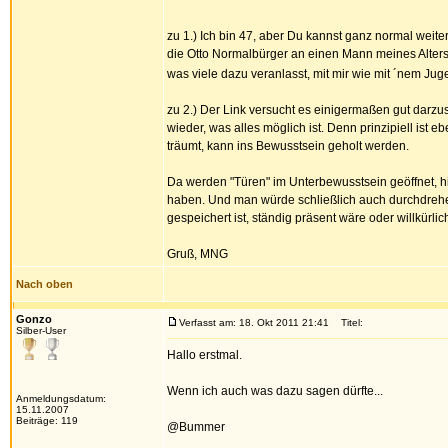
zu 1.) Ich bin 47, aber Du kannst ganz normal weit
die Otto Normalbürger an einen Mann meines Alters st
was viele dazu veranlasst, mit mir wie mit ´nem Ju
zu 2.) Der Link versucht es einigermaßen gut darzus
wieder, was alles möglich ist. Denn prinzipiell is
träumt, kann ins Bewusstsein geholt werden.
Da werden "Türen" im Unterbewusstsein geöffnet, hi
haben. Und man würde schließlich auch durchdrehe
gespeichert ist, ständig präsent wäre oder willkürlic
Gruß, MNG
Nach oben
Gonzo
Verfasst am: 18. Okt 2011 21:41
Titel:
Silber-User
Hallo erstmal.
Wenn ich auch was dazu sagen dürfte...
Anmeldungsdatum:
15.11.2007
Beiträge: 119
@Bummer