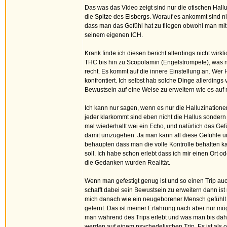
Das was das Video zeigt sind nur die otischen Hallu
die Spitze des Eisbergs. Worauf es ankommt sind ni
dass man das Gefühl hat zu fliegen obwohl man mit 
seinem eigenen ICH.
Krank finde ich diesen bericht allerdings nicht wirk
THC bis hin zu Scopolamin (Engelstrompete), was n
recht. Es kommt auf die innere Einstellung an. Wer
konfrontiert. Ich selbst hab solche Dinge allerding
Bewustsein auf eine Weise zu erweitern wie es au
Ich kann nur sagen, wenn es nur die Halluzination
jeder klarkommt sind eben nicht die Hallus sondern
mal wiederhallt wei ein Echo, und natürlich das G
damit umzugehen. Ja man kann all diese Gefühle un
behaupten dass man die volle Kontrolle behalten k
soll. Ich habe schon erlebt dass ich mir einen Ort o
die Gedanken wurden Realität.
Wenn man gefestigt genug ist und so einen Trip a
schafft dabei sein Bewustsein zu erweitern dann ist
mich danach wie ein neugeborener Mensch gefühlt h
gelernt. Das ist meiner Erfahrung nach aber nur mö
man während des Trips erlebt und was man bis dahi
werden auf einem psychedelischen Trip. Es ist als