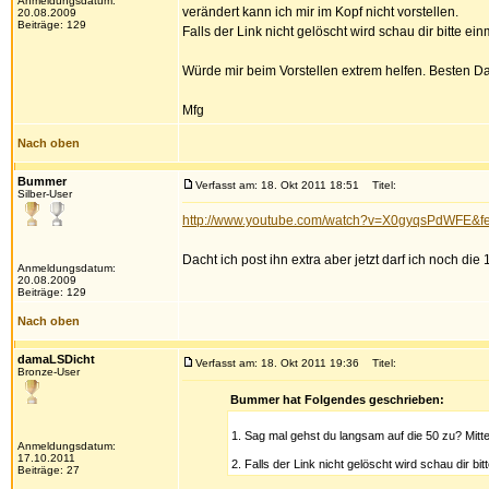
Anmeldungsdatum:
verändert kann ich mir im Kopf nicht vorstellen.
20.08.2009
Beiträge: 129
Falls der Link nicht gelöscht wird schau dir bitte ei
Würde mir beim Vorstellen extrem helfen. Besten D
Mfg
Nach oben
Bummer
Verfasst am: 18. Okt 2011 18:51
Titel:
Silber-User
http://www.youtube.com/watch?v=X0gyqsPdWFE&fe
Dacht ich post ihn extra aber jetzt darf ich noch die 
Anmeldungsdatum:
20.08.2009
Beiträge: 129
Nach oben
damaLSDicht
Verfasst am: 18. Okt 2011 19:36
Titel:
Bronze-User
Bummer hat Folgendes geschrieben:
1. Sag mal gehst du langsam auf die 50 zu? Mitt
Anmeldungsdatum:
17.10.2011
2. Falls der Link nicht gelöscht wird schau dir bi
Beiträge: 27