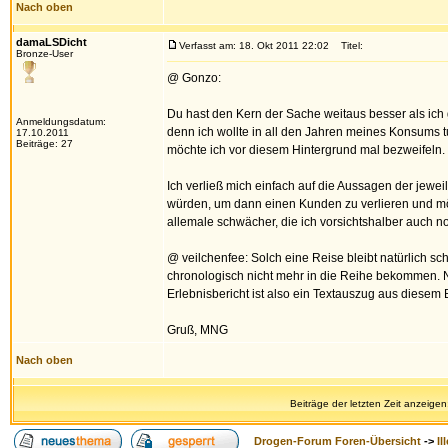
Nach oben
damaLSDicht
Verfasst am: 18. Okt 2011 22:02
Titel:
Bronze-User
@ Gonzo:
Du hast den Kern der Sache weitaus besser als ich g
Anmeldungsdatum:
denn ich wollte in all den Jahren meines Konsums 
17.10.2011
Beiträge: 27
möchte ich vor diesem Hintergrund mal bezweifeln.
Ich verließ mich einfach auf die Aussagen der jewei
würden, um dann einen Kunden zu verlieren und mö
allemale schwächer, die ich vorsichtshalber auch no
@ veilchenfee: Solch eine Reise bleibt natürlich sc
chronologisch nicht mehr in die Reihe bekommen. N
Erlebnisbericht ist also ein Textauszug aus diesem 
Gruß, MNG
Nach oben
Beiträge der letzten Zeit anzeigen
Drogen-Forum Foren-Übersicht
->
Il