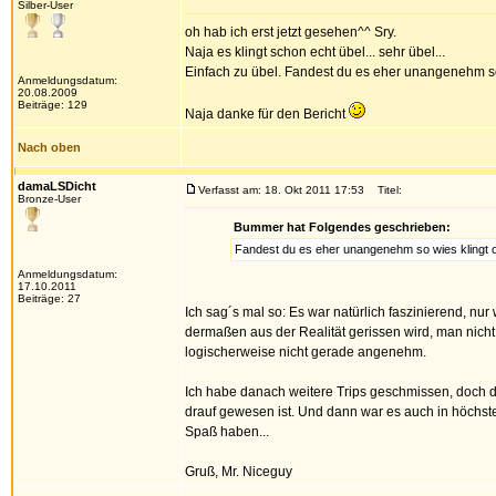
Silber-User
oh hab ich erst jetzt gesehen^^ Sry.
Naja es klingt schon echt übel... sehr übel...
Einfach zu übel. Fandest du es eher unangenehm so
Anmeldungsdatum:
20.08.2009
Beiträge: 129
Naja danke für den Bericht
Nach oben
damaLSDicht
Verfasst am: 18. Okt 2011 17:53
Titel:
Bronze-User
Bummer hat Folgendes geschrieben:
Fandest du es eher unangenehm so wies klingt 
Anmeldungsdatum:
17.10.2011
Beiträge: 27
Ich sag´s mal so: Es war natürlich faszinierend, n
dermaßen aus der Realität gerissen wird, man nich
logischerweise nicht gerade angenehm.
Ich habe danach weitere Trips geschmissen, doch d
drauf gewesen ist. Und dann war es auch in höchste
Spaß haben...
Gruß, Mr. Niceguy