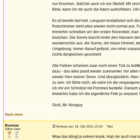
nur Knochen. Jetzt bin auch ich ein Skelett. Mir re
fühle, kann ich mir auch die Adern aufschlitzen. Ul
Es ist bereits fast hell. Langsam kristallisiert 
Rotschimmer sieht alles wieder recht normal aus. Für
Immerhin schreiben wir den ersten November, man kan
bisschen. Die Sonne kriecht hinter den Häusern der 
wunderschön aus: die Sonne, der blaue Himmel, der
Umgebung, immer darauf gefasst, von einer unpass
nichts dergleichen geschieht.
Alle Farben scheinen zwar noch einen Tick zu kräf
dazu - das alles passt wieder zueinander. Vor alle
wieder Herr meiner Sinne. Und überglücklich. Aber a
zu sein. Ich fühle mich, als wäre ich die vergange
ich mir ein Schnitzel mit Pommes bestelle. Danach w
Immerhin habe ich die eigentliche Fete ja verpasst.
Gruß, Mr. Niceguy
Nach oben
Bummer
Verfasst am: 18. Okt 2011 15:44
Titel:
Silber-User
Wow das klingt ja extrem krank. Hab mir auch mal ü