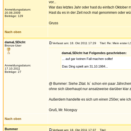
vor...
War das letztes Jahr oder hast du einfach Oktober
Anmeldungsdatum:
Hast du es in der Zeit noch mal genommen oder w
20.08.2009
Beiträge: 129
Gruss
Nach oben
damaLSDicht
Verfasst am: 18. Okt 2011 17:29
Titel: Re: Mein erster L
Bronze-User
damaLSDicht hat Folgendes geschrieben:
... auf gar keinen Fall machen sollte!
Anmeldungsdatum:
Das Ding spielt am 31.10.1984...
17.10.2011
Beiträge: 27
@ Bummer: Siehe Zitat. Is´ schon ein paar Jährche
ohne sich überhaupt nur ansatzweise darüber klar zu
Außerdem handelte es sich um einen 250er, wie ich 
Gruß, Mr. Niceguy
Nach oben
Bummer
Verfasst am: 18. Okt 2011 17:37
Titel: