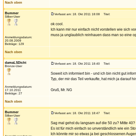
Nach oben
Bummer
Verfasst am: 18. Okt 2011 18:08
Titel:
Silber-User
ok cool.
Ich kann mir nur einfach nicht vorstellen wie sic
muss ja unglaublich reinhauen dass man so eine opt
Anmeldungsdatum:
20.08.2009
Beiträge: 129
Nach oben
damaLSDicht
Verfasst am: 18. Okt 2011 18:40
Titel:
Bronze-User
Soweit ich informiert bin - und ich bin nicht gut inf
Typ, der mir das Teil verkaufte, hat mich ja darauf h
Anmeldungsdatum:
Gruß, Mr. NG
17.10.2011
Beiträge: 27
Nach oben
Bummer
Verfasst am: 18. Okt 2011 18:47
Titel:
Silber-User
Sag mal gehst du langsam auf die 50 zu? Mitte 40? 
Es ist für mich einfach so unverständlich wie ein 
Ich könnte mir so etwas ja bei geschlossenen Auge