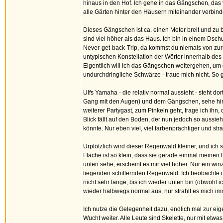
hinaus in den Hof. Ich gehe in das Gängschen, das v
alle Gärten hinter den Häusern miteinander verbind
Dieses Gängschen ist ca. einen Meter breit und z
sind viel höher als das Haus. Ich bin in einem Dsch
Never-get-back-Trip, da kommst du niemals von zurüc
untypischen Konstellation der Wörter innerhalb des 
Eigentlich will ich das Gängschen weitergehen, um
undurchdringliche Schwärze - traue mich nicht. So 
Ulfs Yamaha - die relativ normal aussieht - steht dor
Gang mit den Augen) und dem Gängschen, sehe hinau
weiterer Partygast, zum Pinkeln geht, frage ich ihn, 
Blick fällt auf den Boden, der nun jedoch so aussie
könnte. Nur eben viel, viel farbenprächtiger und str
Urplötzlich wird dieser Regenwald kleiner, und ich
Fläche ist so klein, dass sie gerade einmal meinen 
unten sehe, erscheint es mir viel höher. Nur ein winz
liegenden schillernden Regenwald. Ich beobachte d
nicht sehr lange, bis ich wieder unten bin (obwohl i
wieder halbwegs normal aus, nur strahlt es mich im
Ich nutze die Gelegenheit dazu, endlich mal zur eig
Wucht weiter. Alle Leute sind Skelette, nur mit et