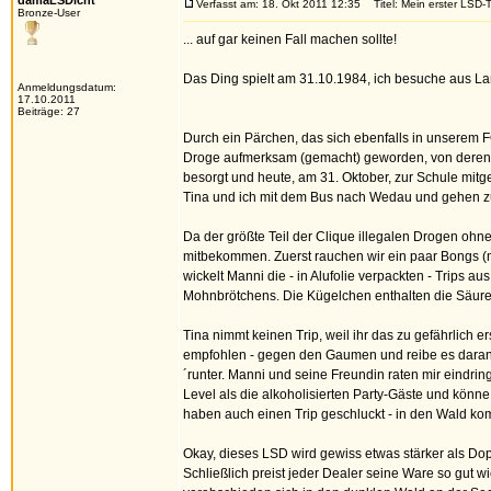
damaLSDicht
Verfasst am: 18. Okt 2011 12:35
Titel: Mein erster LSD-T
Bronze-User
... auf gar keinen Fall machen sollte!
Das Ding spielt am 31.10.1984, ich besuche aus L
Anmeldungsdatum:
17.10.2011
Beiträge: 27
Durch ein Pärchen, das sich ebenfalls in unserem 
Droge aufmerksam (gemacht) geworden, von deren Ex
besorgt und heute, am 31. Oktober, zur Schule mitg
Tina und ich mit dem Bus nach Wedau und gehen zu
Da der größte Teil der Clique illegalen Drogen oh
mitbekommen. Zuerst rauchen wir ein paar Bongs (m
wickelt Manni die - in Alufolie verpackten - Trips 
Mohnbrötchens. Die Kügelchen enthalten die Säur
Tina nimmt keinen Trip, weil ihr das zu gefährlich
empfohlen - gegen den Gaumen und reibe es daran.
´runter. Manni und seine Freundin raten mir eindri
Level als die alkoholisierten Party-Gäste und könne
haben auch einen Trip geschluckt - in den Wald kom
Okay, dieses LSD wird gewiss etwas stärker als Dop
Schließlich preist jeder Dealer seine Ware so gut