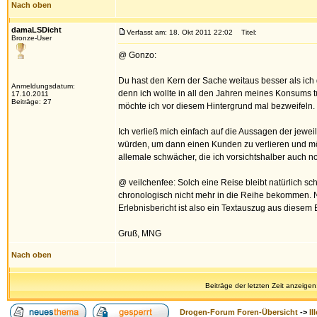
Nach oben
damaLSDicht
Verfasst am: 18. Okt 2011 22:02
Titel:
Bronze-User
@ Gonzo:
Du hast den Kern der Sache weitaus besser als ich g
Anmeldungsdatum:
denn ich wollte in all den Jahren meines Konsums 
17.10.2011
Beiträge: 27
möchte ich vor diesem Hintergrund mal bezweifeln.
Ich verließ mich einfach auf die Aussagen der jewei
würden, um dann einen Kunden zu verlieren und mö
allemale schwächer, die ich vorsichtshalber auch no
@ veilchenfee: Solch eine Reise bleibt natürlich sc
chronologisch nicht mehr in die Reihe bekommen. N
Erlebnisbericht ist also ein Textauszug aus diesem 
Gruß, MNG
Nach oben
Beiträge der letzten Zeit anzeigen
Drogen-Forum Foren-Übersicht
->
Il