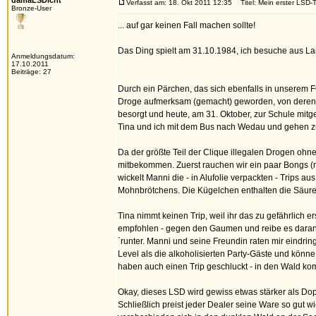
damaLSDicht
Verfasst am: 18. Okt 2011 12:35
Titel: Mein erster LSD-T
Bronze-User
... auf gar keinen Fall machen sollte!
Das Ding spielt am 31.10.1984, ich besuche aus L
Anmeldungsdatum:
17.10.2011
Beiträge: 27
Durch ein Pärchen, das sich ebenfalls in unserem 
Droge aufmerksam (gemacht) geworden, von deren Ex
besorgt und heute, am 31. Oktober, zur Schule mitg
Tina und ich mit dem Bus nach Wedau und gehen zu
Da der größte Teil der Clique illegalen Drogen oh
mitbekommen. Zuerst rauchen wir ein paar Bongs (m
wickelt Manni die - in Alufolie verpackten - Trips 
Mohnbrötchens. Die Kügelchen enthalten die Säur
Tina nimmt keinen Trip, weil ihr das zu gefährlich
empfohlen - gegen den Gaumen und reibe es daran.
´runter. Manni und seine Freundin raten mir eindri
Level als die alkoholisierten Party-Gäste und könne
haben auch einen Trip geschluckt - in den Wald kom
Okay, dieses LSD wird gewiss etwas stärker als Dop
Schließlich preist jeder Dealer seine Ware so gut