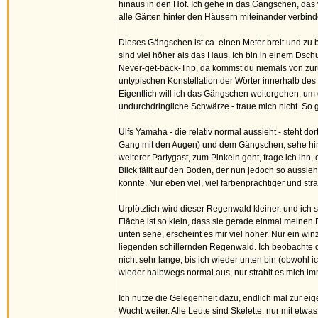
hinaus in den Hof. Ich gehe in das Gängschen, das v
alle Gärten hinter den Häusern miteinander verbind
Dieses Gängschen ist ca. einen Meter breit und z
sind viel höher als das Haus. Ich bin in einem Dsch
Never-get-back-Trip, da kommst du niemals von zurüc
untypischen Konstellation der Wörter innerhalb des 
Eigentlich will ich das Gängschen weitergehen, um
undurchdringliche Schwärze - traue mich nicht. So 
Ulfs Yamaha - die relativ normal aussieht - steht dor
Gang mit den Augen) und dem Gängschen, sehe hinau
weiterer Partygast, zum Pinkeln geht, frage ich ihn, 
Blick fällt auf den Boden, der nun jedoch so aussie
könnte. Nur eben viel, viel farbenprächtiger und str
Urplötzlich wird dieser Regenwald kleiner, und ich
Fläche ist so klein, dass sie gerade einmal meinen 
unten sehe, erscheint es mir viel höher. Nur ein winz
liegenden schillernden Regenwald. Ich beobachte d
nicht sehr lange, bis ich wieder unten bin (obwohl i
wieder halbwegs normal aus, nur strahlt es mich im
Ich nutze die Gelegenheit dazu, endlich mal zur eig
Wucht weiter. Alle Leute sind Skelette, nur mit et