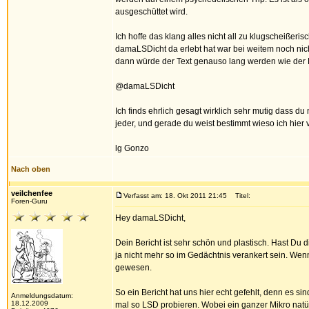
ausgeschüttet wird.
Ich hoffe das klang alles nicht all zu klugscheiße
damaLSDicht da erlebt hat war bei weitem noch nich
dann würde der Text genauso lang werden wie der Ber
@damaLSDicht
Ich finds ehrlich gesagt wirklich sehr mutig dass 
jeder, und gerade du weist bestimmt wieso ich hie
lg Gonzo
Nach oben
veilchenfee
Verfasst am: 18. Okt 2011 21:45
Titel:
Foren-Guru
Hey damaLSDicht,
Dein Bericht ist sehr schön und plastisch. Hast Du 
ja nicht mehr so im Gedächtnis verankert sein. Wen
gewesen.
So ein Bericht hat uns hier echt gefehlt, denn es si
Anmeldungsdatum:
18.12.2009
mal so LSD probieren. Wobei ein ganzer Mikro natür