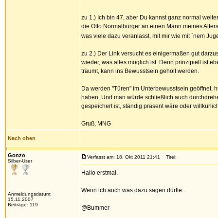
zu 1.) Ich bin 47, aber Du kannst ganz normal weit
die Otto Normalbürger an einen Mann meines Alters st
was viele dazu veranlasst, mit mir wie mit ´nem Ju
zu 2.) Der Link versucht es einigermaßen gut darzus
wieder, was alles möglich ist. Denn prinzipiell is
träumt, kann ins Bewusstsein geholt werden.
Da werden "Türen" im Unterbewusstsein geöffnet, hi
haben. Und man würde schließlich auch durchdrehe
gespeichert ist, ständig präsent wäre oder willkürlic
Gruß, MNG
Nach oben
Gonzo
Verfasst am: 18. Okt 2011 21:41
Titel:
Silber-User
Hallo erstmal.
Wenn ich auch was dazu sagen dürfte...
Anmeldungsdatum:
15.11.2007
Beiträge: 119
@Bummer