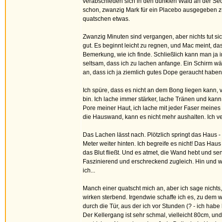
verabschieden sich in den dunklen Wald an der Sech
schon, zwanzig Mark für ein Placebo ausgegeben zu
quatschen etwas.
Zwanzig Minuten sind vergangen, aber nichts tut s
gut. Es beginnt leicht zu regnen, und Mac meint, d
Bemerkung, wie ich finde. Schließlich kann man ja 
seltsam, dass ich zu lachen anfange. Ein Schirm wär
an, dass ich ja ziemlich gutes Dope geraucht habe
Ich spüre, dass es nicht an dem Bong liegen kann, v
bin. Ich lache immer stärker, lache Tränen und k
Pore meiner Haut, ich lache mit jeder Faser meines
die Hauswand, kann es nicht mehr aushalten. Ich v
Das Lachen lässt nach. Plötzlich springt das Haus - e
Meter weiter hinten. Ich begreife es nicht! Das Hau
das Blut fließt. Und es atmet, die Wand hebt und sen
Faszinierend und erschreckend zugleich. Hin und w
ich...
Manch einer quatscht mich an, aber ich sage nichts, 
wirken sterbend. Irgendwie schaffe ich es, zu dem
durch die Tür, aus der ich vor Stunden (? - ich habe
Der Kellergang ist sehr schmal, vielleicht 80cm, u