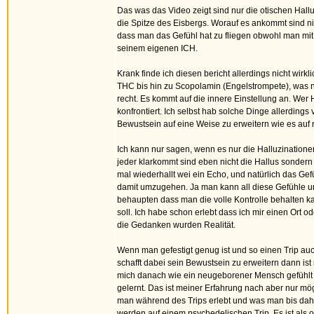
Das was das Video zeigt sind nur die otischen Hallu
die Spitze des Eisbergs. Worauf es ankommt sind ni
dass man das Gefühl hat zu fliegen obwohl man mit 
seinem eigenen ICH.
Krank finde ich diesen bericht allerdings nicht wirk
THC bis hin zu Scopolamin (Engelstrompete), was n
recht. Es kommt auf die innere Einstellung an. Wer
konfrontiert. Ich selbst hab solche Dinge allerding
Bewustsein auf eine Weise zu erweitern wie es au
Ich kann nur sagen, wenn es nur die Halluzination
jeder klarkommt sind eben nicht die Hallus sondern
mal wiederhallt wei ein Echo, und natürlich das G
damit umzugehen. Ja man kann all diese Gefühle un
behaupten dass man die volle Kontrolle behalten k
soll. Ich habe schon erlebt dass ich mir einen Ort o
die Gedanken wurden Realität.
Wenn man gefestigt genug ist und so einen Trip a
schafft dabei sein Bewustsein zu erweitern dann ist
mich danach wie ein neugeborener Mensch gefühlt h
gelernt. Das ist meiner Erfahrung nach aber nur mö
man während des Trips erlebt und was man bis dahi
werden auf einem psychedelischen Trip. Es ist als