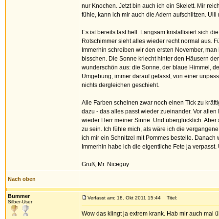
nur Knochen. Jetzt bin auch ich ein Skelett. Mir re
fühle, kann ich mir auch die Adern aufschlitzen. Ul
Es ist bereits fast hell. Langsam kristallisiert 
Rotschimmer sieht alles wieder recht normal aus. Für
Immerhin schreiben wir den ersten November, man kan
bisschen. Die Sonne kriecht hinter den Häusern der 
wunderschön aus: die Sonne, der blaue Himmel, der
Umgebung, immer darauf gefasst, von einer unpass
nichts dergleichen geschieht.
Alle Farben scheinen zwar noch einen Tick zu kräf
dazu - das alles passt wieder zueinander. Vor alle
wieder Herr meiner Sinne. Und überglücklich. Aber a
zu sein. Ich fühle mich, als wäre ich die vergange
ich mir ein Schnitzel mit Pommes bestelle. Danach w
Immerhin habe ich die eigentliche Fete ja verpasst.
Gruß, Mr. Niceguy
Nach oben
Bummer
Verfasst am: 18. Okt 2011 15:44
Titel:
Silber-User
Wow das klingt ja extrem krank. Hab mir auch mal ü