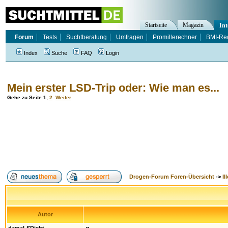
Startseite
Magazin
Int
Forum
Tests
Suchtberatung
Umfragen
Promillerechner
BMI-Re
Index
Suche
FAQ
Login
Mein erster LSD-Trip oder: Wie man es...
Gehe zu Seite
1
,
2
Weiter
Drogen-Forum Foren-Übersicht
->
Il
Autor