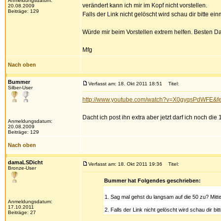
Anmeldungsdatum:
verändert kann ich mir im Kopf nicht vorstellen.
20.08.2009
Beiträge: 129
Falls der Link nicht gelöscht wird schau dir bitte ei
Würde mir beim Vorstellen extrem helfen. Besten D
Mfg
Nach oben
Bummer
Verfasst am: 18. Okt 2011 18:51
Titel:
Silber-User
http://www.youtube.com/watch?v=X0gyqsPdWFE&fe
Dacht ich post ihn extra aber jetzt darf ich noch die 
Anmeldungsdatum:
20.08.2009
Beiträge: 129
Nach oben
damaLSDicht
Verfasst am: 18. Okt 2011 19:36
Titel:
Bronze-User
Bummer hat Folgendes geschrieben:
1. Sag mal gehst du langsam auf die 50 zu? Mitt
Anmeldungsdatum:
17.10.2011
2. Falls der Link nicht gelöscht wird schau dir bi
Beiträge: 27