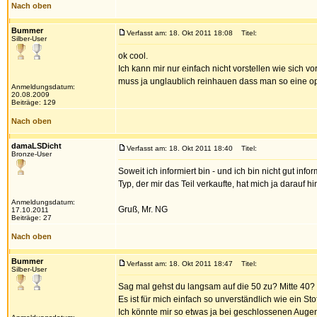
Nach oben
Bummer
Verfasst am: 18. Okt 2011 18:08
Titel:
Silber-User
ok cool.
Ich kann mir nur einfach nicht vorstellen wie sic
muss ja unglaublich reinhauen dass man so eine opt
Anmeldungsdatum:
20.08.2009
Beiträge: 129
Nach oben
damaLSDicht
Verfasst am: 18. Okt 2011 18:40
Titel:
Bronze-User
Soweit ich informiert bin - und ich bin nicht gut inf
Typ, der mir das Teil verkaufte, hat mich ja darauf h
Anmeldungsdatum:
Gruß, Mr. NG
17.10.2011
Beiträge: 27
Nach oben
Bummer
Verfasst am: 18. Okt 2011 18:47
Titel:
Silber-User
Sag mal gehst du langsam auf die 50 zu? Mitte 40? 
Es ist für mich einfach so unverständlich wie ein 
Ich könnte mir so etwas ja bei geschlossenen Auge