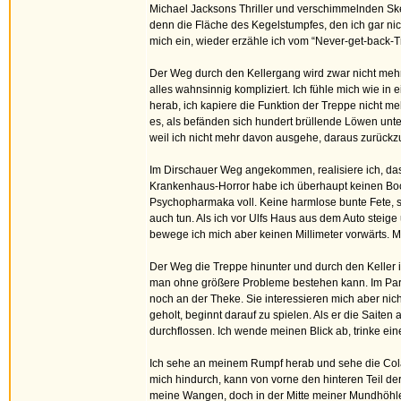
Michael Jacksons Thriller und verschimmelnden Ske
denn die Fläche des Kegelstumpfes, den ich gar nich
mich ein, wieder erzähle ich vom “Never-get-back-Tr
Der Weg durch den Kellergang wird zwar nicht mehr
alles wahnsinnig kompliziert. Ich fühle mich wie in
herab, ich kapiere die Funktion der Treppe nicht mehr
es, als befänden sich hundert brüllende Löwen unter
weil ich nicht mehr davon ausgehe, daraus zurückz
Im Dirschauer Weg angekommen, realisiere ich, dass
Krankenhaus-Horror habe ich überhaupt keinen Bock
Psychopharmaka voll. Keine harmlose bunte Fete, s
auch tun. Als ich vor Ulfs Haus aus dem Auto steige
bewege ich mich aber keinen Millimeter vorwärts. Mi
Der Weg die Treppe hinunter und durch den Keller is
man ohne größere Probleme bestehen kann. Im Party-K
noch an der Theke. Sie interessieren mich aber nic
geholt, beginnt darauf zu spielen. Als er die Saite
durchflossen. Ich wende meinen Blick ab, trinke eine
Ich sehe an meinem Rumpf herab und sehe die Cola 
mich hindurch, kann von vorne den hinteren Teil de
meine Wangen, doch in der Mitte meiner Mundhöhle 