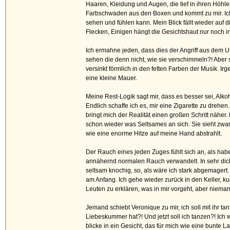
Haaren, Kleidung und Augen, die tief in ihren Höhlen
Farbschwaden aus den Boxen und kommt zu mir. Ich
sehen und fühlen kann. Mein Blick fällt wieder auf
Flecken, Einigen hängt die Gesichtshaut nur noch i
Ich ermahne jeden, dass dies der Angriff aus dem U
sehen die denn nicht, wie sie verschimmeln?! Aber s
versinkt förmlich in den fetten Farben der Musik. I
eine kleine Mauer.
Meine Rest-Logik sagt mir, dass es besser sei, Alko
Endlich schaffe ich es, mir eine Zigarette zu drehen
bringt mich der Realität einen großen Schritt näher
schon wieder was Seltsames an sich. Sie sieht zwar 
wie eine enorme Hitze auf meine Hand abstrahlt.
Der Rauch eines jeden Zuges fühlt sich an, als habe
annähernd normalen Rauch verwandelt. In sehr dicke
seltsam knochig, so, als wäre ich stark abgemagert
am Anfang. Ich gehe wieder zurück in den Keller, ku
Leuten zu erklären, was in mir vorgeht, aber nieman
Jemand schiebt Veronique zu mir, ich soll mit ihr t
Liebeskummer hat?! Und jetzt soll ich tanzen?! Ich w
blicke in ein Gesicht, das für mich wie eine bunte