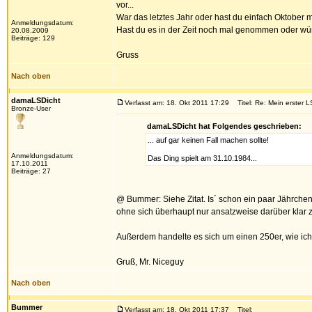
vor...
War das letztes Jahr oder hast du einfach Oktober
Anmeldungsdatum:
Hast du es in der Zeit noch mal genommen oder w
20.08.2009
Beiträge: 129
Gruss
Nach oben
damaLSDicht
Verfasst am: 18. Okt 2011 17:29
Titel: Re: Mein erster L
Bronze-User
damaLSDicht hat Folgendes geschrieben:
... auf gar keinen Fall machen sollte!
Anmeldungsdatum:
Das Ding spielt am 31.10.1984...
17.10.2011
Beiträge: 27
@ Bummer: Siehe Zitat. Is´ schon ein paar Jährche
ohne sich überhaupt nur ansatzweise darüber klar zu
Außerdem handelte es sich um einen 250er, wie ich 
Gruß, Mr. Niceguy
Nach oben
Bummer
Verfasst am: 18. Okt 2011 17:37
Titel: