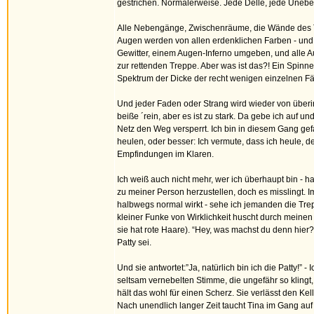
gestrichen. Normalerweise. Jede Delle, jede Unebenhe
Alle Nebengänge, Zwischenräume, die Wände des Tr
Augen werden von allen erdenklichen Farben - und a
Gewitter, einem Augen-Inferno umgeben, und alle Aug
zur rettenden Treppe. Aber was ist das?! Ein Spinn
Spektrum der Dicke der recht wenigen einzelnen Fä
Und jeder Faden oder Strang wird wieder von überir
beiße ´rein, aber es ist zu stark. Da gebe ich auf un
Netz den Weg versperrt. Ich bin in diesem Gang gef
heulen, oder besser: Ich vermute, dass ich heule, 
Empfindungen im Klaren.
Ich weiß auch nicht mehr, wer ich überhaupt bin -
zu meiner Person herzustellen, doch es misslingt.
halbwegs normal wirkt - sehe ich jemanden die T
kleiner Funke von Wirklichkeit huscht durch meine
sie hat rote Haare). “Hey, was machst du denn hier?”,
Patty sei.
Und sie antwortet:”Ja, natürlich bin ich die Patty!”
seltsam vernebelten Stimme, die ungefähr so klingt, a
hält das wohl für einen Scherz. Sie verlässt den Kel
Nach unendlich langer Zeit taucht Tina im Gang auf -