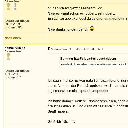
Silber-User
oh hab ich erst jetzt gesehen^^ Sry.
Naja es klingt schon echt übel... sehr übel...
Einfach zu übel. Fandest du es eher unangenehm so
Anmeldungsdatum:
20.08.2009
Beiträge: 129
Naja danke für den Bericht
Nach oben
damaLSDicht
Verfasst am: 18. Okt 2011 17:53
Titel:
Bronze-User
Bummer hat Folgendes geschrieben:
Fandest du es eher unangenehm so wies klingt 
Anmeldungsdatum:
17.10.2011
Beiträge: 27
Ich sag´s mal so: Es war natürlich faszinierend, n
dermaßen aus der Realität gerissen wird, man nich
logischerweise nicht gerade angenehm.
Ich habe danach weitere Trips geschmissen, doch d
drauf gewesen ist. Und dann war es auch in höchste
Spaß haben...
Gruß, Mr. Niceguy