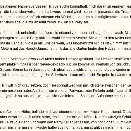
habe meinen Namen vergessen! Ich versuche krampfhaft, mich daran zu erinnern, ei
g - die komischerweise noch halbwegs normal wirkt - sehe ich jemanden die Tr
cht durch meinen Kopf, ich erkenne ein Mädel, bei dem es sich möglicherweise um 
er Stimmlage, die mir absolut fremd ist -, ob sie Patty sei.
 - Ich freue mich unheimlich darüber, sie erkannt zu haben und sage ihr das auch. Mit
r gefangen sei, doch Patty hält das wohl für einen Scherz. Sie verlässt den Keller un
na im Gang auf - die ja als Einzige weiß, was ungefähr mit mir los ist -, nimmt mi
30 Metern auf das Haupt-Gängschen trifft, das alle Gärten hinter den Häusern mitein
 beiden Seiten von etwa zwei Meter hohen Hecken gesäumt. Die Hecken schießen na
ht pinkeln. “Das ist der Never-get-back-Trip, da kommst du niemals von zurück!”, 
 Satzes. Bernie kann damit natürlich überhaupt nichts anfangen und geht wieder in
icke in eine undurchdringliche Schwärze - traue mich nicht. So gehe ich wieder z
ort. Ich will mich draufsetzen, doch sie springt weg von mir. Ich stehe zwischen d
ie gesehen habe. Als Steini, ein weiterer Partygast, zum Pinkeln geht, frage ich ihn,
r nun jedoch so aussieht, wie man sich vielleicht die Satelliten-Aufnahme eines tro
schieße in die Höhe, befinde mich auf einem sehr spitzwinkligen Kegelstumpf. Dess
ber wenn ich nach unten sehe, erscheint es mir viel höher. Nur ein winziger Schritt
e Leute, die dann und wann den Party-Keller verlassen, von hoch oben. Zum Glück d
es um mich herum sieht wieder halbwegs normal aus, nur strahlt es mich immer noch