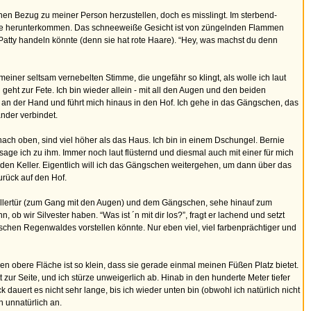
nen Bezug zu meiner Person herzustellen, doch es misslingt. Im sterbend-
eppe herunterkommen. Das schneeweiße Gesicht ist von züngelnden Flammen
Patty handeln könnte (denn sie hat rote Haare). “Hey, was machst du denn
 meiner seltsam vernebelten Stimme, die ungefähr so klingt, als wolle ich laut
d geht zur Fete. Ich bin wieder allein - mit all den Augen und den beiden
ch an der Hand und führt mich hinaus in den Hof. Ich gehe in das Gängschen, das
ander verbindet.
ch oben, sind viel höher als das Haus. Ich bin in einem Dschungel. Bernie
sage ich zu ihm. Immer noch laut flüsternd und diesmal auch mit einer für mich
 den Keller. Eigentlich will ich das Gängschen weitergehen, um dann über das
urück auf den Hof.
er Kellertür (zum Gang mit den Augen) und dem Gängschen, sehe hinauf zum
 ob wir Silvester haben. “Was ist ´n mit dir los?”, fragt er lachend und setzt
pischen Regenwaldes vorstellen könnte. Nur eben viel, viel farbenprächtiger und
en obere Fläche ist so klein, dass sie gerade einmal meinen Füßen Platz bietet.
 zur Seite, und ich stürze unweigerlich ab. Hinab in den hunderte Meter tiefer
auert es nicht sehr lange, bis ich wieder unten bin (obwohl ich natürlich nicht
 unnatürlich an.