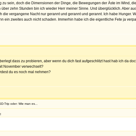
ig zu sein, doch die Dimensionen der Dinge, die Bewegungen der Äste im Wind, di
über zehn Stunden bin ich wieder Herr meiner Sinne. Und überglücklich. Aber auch 
 ich die vergangene Nacht nur gerannt und gerannt und gerannt. Ich habe Hunger. 
ann ein zweites auch nicht schaden. Immerhin habe ich die eigentliche Fete ja verpa
erlegt dass zu probieren, aber wenn du dich fast aufgeschlitzt hast hab ich da doc
 mit November verwechselt?
ürdest du es noch mal nehmen?
SD-Trip oder: Wie man es...
: