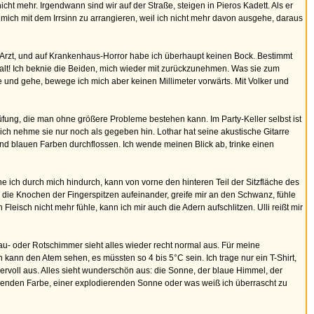
ht mehr. Irgendwann sind wir auf der Straße, steigen in Pieros Kadett. Als er
e mich mit dem Irrsinn zu arrangieren, weil ich nicht mehr davon ausgehe, daraus
n Arzt, und auf Krankenhaus-Horror habe ich überhaupt keinen Bock. Bestimmt
alt! Ich beknie die Beiden, mich wieder mit zurückzunehmen. Was sie zum
he und gehe, bewege ich mich aber keinen Millimeter vorwärts. Mit Volker und
rüfung, die man ohne größere Probleme bestehen kann. Im Party-Keller selbst ist
 ich nehme sie nur noch als gegeben hin. Lothar hat seine akustische Gitarre
 und blauen Farben durchflossen. Ich wende meinen Blick ab, trinke einen
 ich durch mich hindurch, kann von vorne den hinteren Teil der Sitzfläche des
 die Knochen der Fingerspitzen aufeinander, greife mir an den Schwanz, fühle
leisch nicht mehr fühle, kann ich mir auch die Adern aufschlitzen. Ulli reißt mir
au- oder Rotschimmer sieht alles wieder recht normal aus. Für meine
n kann den Atem sehen, es müssten so 4 bis 5°C sein. Ich trage nur ein T-Shirt,
dervoll aus. Alles sieht wunderschön aus: die Sonne, der blaue Himmel, der
senden Farbe, einer explodierenden Sonne oder was weiß ich überrascht zu