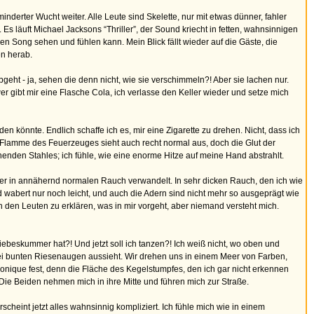
nderter Wucht weiter. Alle Leute sind Skelette, nur mit etwas dünner, fahler
 läuft Michael Jacksons “Thriller”, der Sound kriecht in fetten, wahnsinnigen
 Song sehen und fühlen kann. Mein Blick fällt wieder auf die Gäste, die
en herab.
eht - ja, sehen die denn nicht, wie sie verschimmeln?! Aber sie lachen nur.
er gibt mir eine Flasche Cola, ich verlasse den Keller wieder und setze mich
en könnte. Endlich schaffe ich es, mir eine Zigarette zu drehen. Nicht, dass ich
ie Flamme des Feuerzeuges sieht auch recht normal aus, doch die Glut der
henden Stahles; ich fühle, wie eine enorme Hitze auf meine Hand abstrahlt.
eder in annähernd normalen Rauch verwandelt. In sehr dicken Rauch, den ich wie
d wabert nur noch leicht, und auch die Adern sind nicht mehr so ausgeprägt wie
h den Leuten zu erklären, was in mir vorgeht, aber niemand versteht mich.
iebeskummer hat?! Und jetzt soll ich tanzen?! Ich weiß nicht, wo oben und
 zwei bunten Riesenaugen aussieht. Wir drehen uns in einem Meer von Farben,
nique fest, denn die Fläche des Kegelstumpfes, den ich gar nicht erkennen
. Die Beiden nehmen mich in ihre Mitte und führen mich zur Straße.
eint jetzt alles wahnsinnig kompliziert. Ich fühle mich wie in einem