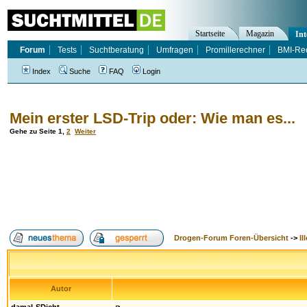
Startseite
Magazin
Int
Forum
Tests
Suchtberatung
Umfragen
Promillerechner
BMI-Re
Index
Suche
FAQ
Login
Mein erster LSD-Trip oder: Wie man es...
Gehe zu Seite
1
,
2
Weiter
Drogen-Forum Foren-Übersicht
->
Il
Autor