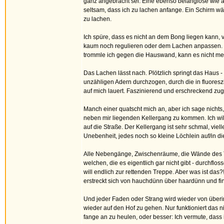
ganz angebracht sei. Eine ebenso belanglose wie a
seltsam, dass ich zu lachen anfange. Ein Schirm wä
zu lachen.
Ich spüre, dass es nicht an dem Bong liegen kann, 
kaum noch regulieren oder dem Lachen anpassen. Da
trommle ich gegen die Hauswand, kann es nicht meh
Das Lachen lässt nach. Plötzlich springt das Haus - e
unzähligen Adern durchzogen, durch die in fluoreszi
auf mich lauert. Faszinierend und erschreckend zug
Manch einer quatscht mich an, aber ich sage nichts,
neben mir liegenden Kellergang zu kommen. Ich will 
auf die Straße. Der Kellergang ist sehr schmal, vie
Unebenheit, jedes noch so kleine Löchlein auf/in die
Alle Nebengänge, Zwischenräume, die Wände des Tr
welchen, die es eigentlich gar nicht gibt - durchfl
will endlich zur rettenden Treppe. Aber was ist da
erstreckt sich von hauchdünn über haardünn und fin
Und jeder Faden oder Strang wird wieder von überird
wieder auf den Hof zu gehen. Nur funktioniert das ni
fange an zu heulen, oder besser: Ich vermute, dass