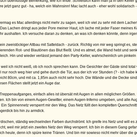
uch überflüssige Bemerkung, wie ich finde. Schließlich kann man ja in den Keller
re jetzt ganz gut - ha, welch ein Wahnsinn! Mac lacht auch - eher wohl solidarisch
vermag es Mac allerdings nicht mehr zu sagen, weil ich viel zu sehr mit dem Lache
s Lachen dringt aus jeder Pore meiner Haut, ich lache mit jeder Faser meines Kö
r aushalten. Ich versuche daran zu denken, an was ich denken könnte, denn irgen
in zweistöckiger Altbau mit Satteldach - zurück. Richtig von mir weg springt es, steht
erenden Rot- und Blautönen das Blut fließt. Und es atmet, die Wand hebt und senkt
leich. Hin und wieder verlässt jemand den Party-Keller, wahrscheinlich um pinkeln
 weil ich nicht weiß, ob ich noch sprechen kann. Die Gesichter der Gäste sind total
nur noch weg hier und gehe durch die Tür, aus der ich vor Stunden (? - ich habe k
lleicht 80cm, und mit ca. 1,85m auch nicht sehr hoch. Die Wände und die Decke sin
sen Flächen stellt jetzt ein Auge dar.
eppenaufganges, einfach alles ist übersät mit Augen in allen möglichen Größen.
ossen. Ich bin von einem Augen-Gewitter, einem Augen-Inferno umgeben, und alle Auge
s?! Ein Spinnennetz versperrt mir den Weg. Das Netz füllt den kompletten Quersch
gerdick bis hin zu armdick.
ischen, ständig wechselnden Farben durchströmt. Ich greife ins Netz und will es zer
cht, weil mir jetzt ein zweites Netz den Weg versperrt. Ich bin in diesem Gang gefa
 ich heule, denn ich spüre keine Tränen. Und bin mir sowieso nicht mehr über die