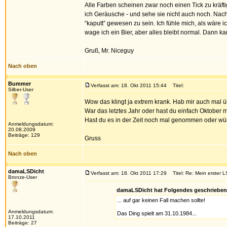
Alle Farben scheinen zwar noch einen Tick zu kräft
ich Geräusche - und sehe sie nicht auch noch. Nach 
“kaputt” gewesen zu sein. Ich fühle mich, als wäre
wage ich ein Bier, aber alles bleibt normal. Dann k
Gruß, Mr. Niceguy
Nach oben
Bummer
Verfasst am: 18. Okt 2011 15:44
Titel:
Silber-User
Wow das klingt ja extrem krank. Hab mir auch mal üb
War das letztes Jahr oder hast du einfach Oktober
Hast du es in der Zeit noch mal genommen oder w
Anmeldungsdatum:
20.08.2009
Beiträge: 129
Gruss
Nach oben
damaLSDicht
Verfasst am: 18. Okt 2011 17:29
Titel: Re: Mein erster L
Bronze-User
damaLSDicht hat Folgendes geschrieben
... auf gar keinen Fall machen sollte!
Anmeldungsdatum:
Das Ding spielt am 31.10.1984...
17.10.2011
Beiträge: 27