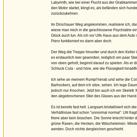
Labyrinth, wie bei einer Flucht aus der Grabkammer 
den Motor startet, klingt es, als befänden sich hund
zurückzukehren.
Im Dirschauer Weg angekommen, realisiere ich, dass
wiese man mich in die geschlossene Psychiatrie ei
Glück auch tun. Als ich vor Ulfs Haus aus dem Auto 
Piero funktioniert es dann aber doch.
Der Weg die Treppe hinunter und durch den Keller is
es erstaunlich leer geworden, lediglich ein paar Sk
von oben geholt, beginnt darauf zu spielen. Als er 
Schluck Cola - und höre, wie die Flüssigkeit hinabfli
Ich sehe an meinem Rumpf herab und sehe die Cola f
Barhockers, auf dem ich sitze, sehen. Ich lege Dau
jedoch nur Knochen. Jetzt bin auch ich ein Skelett. 
den abgebrochenen Stiel des Glases aus der Hand
Es ist bereits fast hell. Langsam kristallisiert s
Verhältnisse fast schon “unnormal normal”. Ulli fra
friere aber kein bisschen. Die Sonne kriecht hinter
grüne Rasen, die Hecken, die Wäscheleinen. Wiede
werden. Doch nichts dergleichen geschieht.