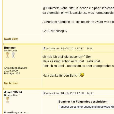
@ Bummer: Siehe Zitat. Is´ schon ein paar Jährche
da eigentlich einwirft, passiert so was normalerweis
Außerdem handelte es sich um einen 250er, wie ich 
Gruß, Mr. Niceguy
Nach oben
Bummer
Verfasst am: 18. Okt 2011 17:37
Titel:
Silber-User
oh hab ich erst jetzt gesehen^^ Sry.
Naja es klingt schon echt übel... sehr übel...
Einfach zu übel. Fandest du es eher unangenehm so
Anmeldungsdatum:
20.08.2009
Beiträge: 129
Naja danke für den Bericht
Nach oben
damaLSDicht
Verfasst am: 18. Okt 2011 17:53
Titel:
Bronze-User
Bummer hat Folgendes geschrieben:
Fandest du es eher unangenehm so wies kli
Anmeldungsdatum: