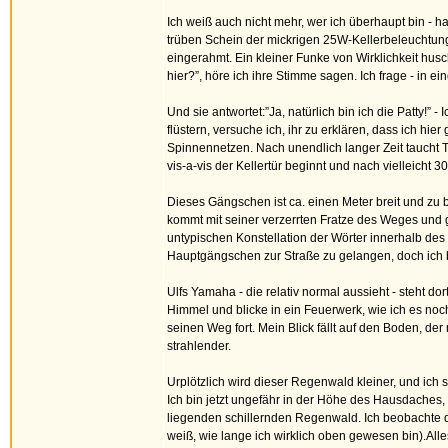
Ich weiß auch nicht mehr, wer ich überhaupt bin - 
trüben Schein der mickrigen 25W-Kellerbeleuchtun
eingerahmt. Ein kleiner Funke von Wirklichkeit hus
hier?”, höre ich ihre Stimme sagen. Ich frage - in ein
Und sie antwortet:”Ja, natürlich bin ich die Patty!”
flüstern, versuche ich, ihr zu erklären, dass ich hie
Spinnennetzen. Nach unendlich langer Zeit taucht Ti
vis-a-vis der Kellertür beginnt und nach vielleicht 
Dieses Gängschen ist ca. einen Meter breit und zu
kommt mit seiner verzerrten Fratze des Weges und ge
untypischen Konstellation der Wörter innerhalb des
Hauptgängschen zur Straße zu gelangen, doch ich bl
Ulfs Yamaha - die relativ normal aussieht - steht d
Himmel und blicke in ein Feuerwerk, wie ich es noch n
seinen Weg fort. Mein Blick fällt auf den Boden, de
strahlender.
Urplötzlich wird dieser Regenwald kleiner, und ich 
Ich bin jetzt ungefähr in der Höhe des Hausdaches, a
liegenden schillernden Regenwald. Ich beobachte di
weiß, wie lange ich wirklich oben gewesen bin).All