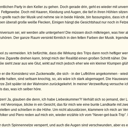
ntlichen Party in den Keller zu gehen. Doch gerade drin, geht es wieder mit unvermi
tgewebe. Doch mit Haaren, Kleidung und Augen, die tief in ihren Höhlen sitzen. Es
reife nach der Musik und nehme sie in beide Hände, bin fassungslos, dass ich den
en überall große weiße Flecken, Einigen hängt die Gesichtshaut nur noch in Fetz
niversum sei, wir werden alle untergehen! Die müssen doch mitkriegen, was hier abg
ufzuhören. Der ganze Raum versinkt förmlich in den fetten Farben der Musik. Irgendw
hol zu vermeiden. Ich befürchte, dass die Wirkung des Trips dann noch heftiger werd
eine Zigarette drehen kann, bringt mich der Realität einen großen Schritt näher. D
ie sieht zwar aus wie Glut, wirkt auf mich jedoch eher wie ein kleiner Klumpen glü
e er die Konsistenz von Zuckerwatte, die sich - in der Luftröhre angekommen - wi
ette halten, sind seltsam knochig, so, als wäre ich stark abgemagert. Die Hauswan
rze Zeit später ist der Wahnsinn zurückgekehrt. In meiner Verzweiflung versuche ic
s das, was ich selber höre.
anzen! Ja, glauben die denn, ich habe Liebeskummer?! Verhält sich so jemand, der L
un mit Veronique, blicke in ein Gesicht, das für mich wie eine bunte Landkarte mit
letten und schießen in die Höhe. Um nicht abzustürzen, klammere ich mich an Vero
. Volker und Piero reden auf mich ein, wieder erzähle ich vom “Never-get-back-Trip”
durch Spinnennetze versperrt, und auch die Augen sind verschwunden, aber es ersch