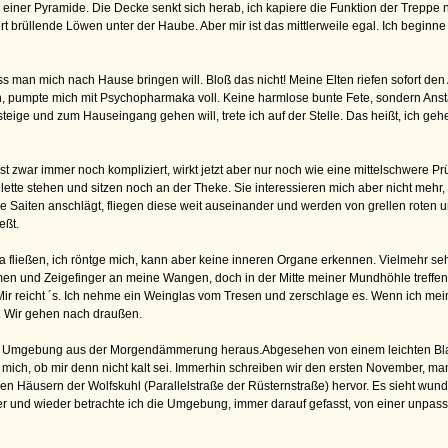
einer Pyramide. Die Decke senkt sich herab, ich kapiere die Funktion der Treppe nic
ert brüllende Löwen unter der Haube. Aber mir ist das mittlerweile egal. Ich beginn
 man mich nach Hause bringen will. Bloß das nicht! Meine Elten riefen sofort de
n, pumpte mich mit Psychopharmaka voll. Keine harmlose bunte Fete, sondern Anst
steige und zum Hauseingang gehen will, trete ich auf der Stelle. Das heißt, ich ge
t zwar immer noch kompliziert, wirkt jetzt aber nur noch wie eine mittelschwere P
elette stehen und sitzen noch an der Theke. Sie interessieren mich aber nicht mehr,
die Saiten anschlägt, fliegen diese weit auseinander und werden von grellen roten
eßt.
ließen, ich röntge mich, kann aber keine inneren Organe erkennen. Vielmehr sehe
men und Zeigefinger an meine Wangen, doch in der Mitte meiner Mundhöhle treffen
Mir reicht ´s. Ich nehme ein Weinglas vom Tresen und zerschlage es. Wenn ich mein F
. Wir gehen nach draußen.
ich die Umgebung aus der Morgendämmerung heraus.Abgesehen von einem leichten Bl
gt mich, ob mir denn nicht kalt sei. Immerhin schreiben wir den ersten November, ma
 den Häusern der Wolfskuhl (Parallelstraße der Rüsternstraße) hervor. Es sieht wun
r und wieder betrachte ich die Umgebung, immer darauf gefasst, von einer unpas