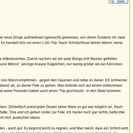
eine neue Droge aufmerksam (gemacht) geworden, von deren Existenz ich zwar
t. Es handelt sich um einen LSD-Trip. Nach Schulschluss fahren Manni, seine
s mitbekommen. Zuerst rauchen wir ein paar Bongs (mit Wasser gefülltes
braune Mikros”, winzige braune Kügelchen, nur wenig größer als ein Körnchen
 wie von Manni empfohlen - gegen den Gaumen und reibe es daran. Ich schmecke
h davon ab, zu dieser Fete zu gehen. Man befinde sich auf einem vollkommen
 und seine Freundin haben auch einen Trip geschluckt - in den Wald kommen.
ben. Schließlich preist jeder Dealer seine Ware so gut wie möglich an. Nach
e, Tina und ich gehen runter zur Fete. Ich merke noch gar nichts, befürchte
dem Hof, quatschen etwas.
n - auch gut. Es beginnt leicht zu regnen, und Mac meint, dass ein Schirm jetzt