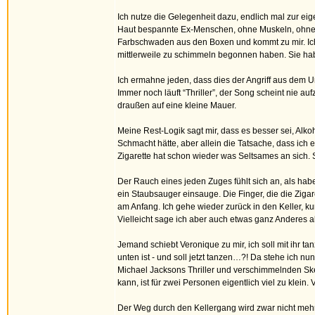
Ich nutze die Gelegenheit dazu, endlich mal zur eige
Haut bespannte Ex-Menschen, ohne Muskeln, ohne Fet
Farbschwaden aus den Boxen und kommt zu mir. Ich g
mittlerweile zu schimmeln begonnen haben. Sie hab
Ich ermahne jeden, dass dies der Angriff aus dem U
Immer noch läuft “Thriller”, der Song scheint nie a
draußen auf eine kleine Mauer.
Meine Rest-Logik sagt mir, dass es besser sei, Alko
Schmacht hätte, aber allein die Tatsache, dass ich 
Zigarette hat schon wieder was Seltsames an sich. S
Der Rauch eines jeden Zuges fühlt sich an, als hab
ein Staubsauger einsauge. Die Finger, die die Zigar
am Anfang. Ich gehe wieder zurück in den Keller, ku
Vielleicht sage ich aber auch etwas ganz Anderes al
Jemand schiebt Veronique zu mir, ich soll mit ihr t
unten ist - und soll jetzt tanzen…?! Da stehe ich n
Michael Jacksons Thriller und verschimmelnden Ske
kann, ist für zwei Personen eigentlich viel zu klein
Der Weg durch den Kellergang wird zwar nicht mehr 