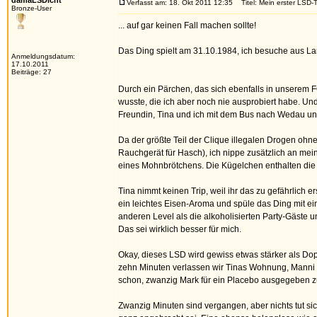
damaLSDicht
Verfasst am: 18. Okt 2011 12:35
Titel: Mein erster LSD-T
Bronze-User
... auf gar keinen Fall machen sollte!
Das Ding spielt am 31.10.1984, ich besuche aus L
Anmeldungsdatum:
17.10.2011
Beiträge: 27
Durch ein Pärchen, das sich ebenfalls in unserem 
wusste, die ich aber noch nie ausprobiert habe. Un
Freundin, Tina und ich mit dem Bus nach Wedau un
Da der größte Teil der Clique illegalen Drogen oh
Rauchgerät für Hasch), ich nippe zusätzlich an mei
eines Mohnbrötchens. Die Kügelchen enthalten di
Tina nimmt keinen Trip, weil ihr das zu gefährlic
ein leichtes Eisen-Aroma und spüle das Ding mit ei
anderen Level als die alkoholisierten Party-Gäste 
Das sei wirklich besser für mich.
Okay, dieses LSD wird gewiss etwas stärker als Dop
zehn Minuten verlassen wir Tinas Wohnung, Manni u
schon, zwanzig Mark für ein Placebo ausgegeben zu
Zwanzig Minuten sind vergangen, aber nichts tut si