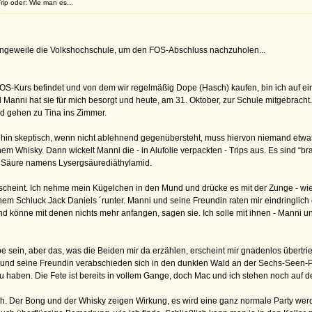
rip oder: Wie man es...
angeweile die Volkshochschule, um den FOS-Abschluss nachzuholen...
FOS-Kurs befindet und von dem wir regelmäßig Dope (Hasch) kaufen, bin ich auf 
d Manni hat sie für mich besorgt und heute, am 31. Oktober, zur Schule mitgebrach
d gehen zu Tina ins Zimmer.
nehin skeptisch, wenn nicht ablehnend gegenübersteht, muss hiervon niemand etwa
nem Whisky. Dann wickelt Manni die - in Alufolie verpackten - Trips aus. Es sind “
e Säure namens Lysergsäurediäthylamid.
h erscheint. Ich nehme mein Kügelchen in den Mund und drücke es mit der Zunge -
nem Schluck Jack Daniels ´runter. Manni und seine Freundin raten mir eindringlic
und könne mit denen nichts mehr anfangen, sagen sie. Ich solle mit ihnen - Manni
e sein, aber das, was die Beiden mir da erzählen, erscheint mir gnadenlos übertrie
nd seine Freundin verabschieden sich in den dunklen Wald an der Sechs-Seen-Platt
 haben. Die Fete ist bereits in vollem Gange, doch Mac und ich stehen noch auf 
ch. Der Bong und der Whisky zeigen Wirkung, es wird eine ganz normale Party werde