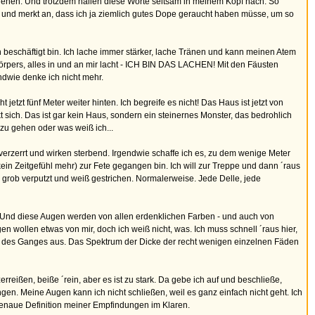
 gehen. Und trotzdem hallen diese Worte seltsam in meinem Kopf nach. So
 - und merkt an, dass ich ja ziemlich gutes Dope geraucht haben müsse, um so
n beschäftigt bin. Ich lache immer stärker, lache Tränen und kann meinen Atem
rpers, alles in und an mir lacht - ICH BIN DAS LACHEN! Mit den Fäusten
dwie denke ich nicht mehr.
 jetzt fünf Meter weiter hinten. Ich begreife es nicht! Das Haus ist jetzt von
 sich. Das ist gar kein Haus, sondern ein steinernes Monster, das bedrohlich
 zu gehen oder was weiß ich...
 verzerrt und wirken sterbend. Irgendwie schaffe ich es, zu dem wenige Meter
ein Zeitgefühl mehr) zur Fete gegangen bin. Ich will zur Treppe und dann ´raus
d grob verputzt und weiß gestrichen. Normalerweise. Jede Delle, jede
 Und diese Augen werden von allen erdenklichen Farben - und auch von
n wollen etwas von mir, doch ich weiß nicht, was. Ich muss schnell ´raus hier,
nitt des Ganges aus. Das Spektrum der Dicke der recht wenigen einzelnen Fäden
reißen, beiße ´rein, aber es ist zu stark. Da gebe ich auf und beschließe,
ngen. Meine Augen kann ich nicht schließen, weil es ganz einfach nicht geht. Ich
 genaue Definition meiner Empfindungen im Klaren.