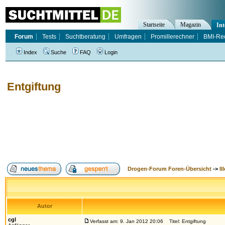
Startseite
Magazin
Int
Forum
Tests
Suchtberatung
Umfragen
Promillerechner
BMI-Re
Index
Suche
FAQ
Login
Entgiftung
Drogen-Forum Foren-Übersicht
->
Il
Autor
cgl
Verfasst am: 9. Jan 2012 20:06
Titel: Entgiftung