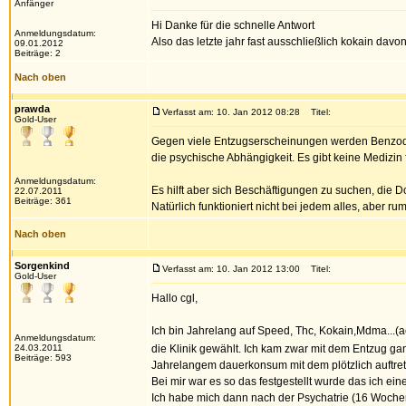
Anfänger
Hi Danke für die schnelle Antwort
Anmeldungsdatum:
Also das letzte jahr fast ausschließlich kokain d
09.01.2012
Beiträge: 2
Nach oben
prawda
Verfasst am: 10. Jan 2012 08:28
Titel:
Gold-User
Gegen viele Entzugserscheinungen werden Benzodiaze
die psychische Abhängigkeit. Es gibt keine Medizin 
Anmeldungsdatum:
Es hilft aber sich Beschäftigungen zu suchen, die 
22.07.2011
Beiträge: 361
Natürlich funktioniert nicht bei jedem alles, aber r
Nach oben
Sorgenkind
Verfasst am: 10. Jan 2012 13:00
Titel:
Gold-User
Hallo cgl,
Ich bin Jahrelang auf Speed, Thc, Kokain,Mdma...(
Anmeldungsdatum:
24.03.2011
die Klinik gewählt. Ich kam zwar mit dem Entzug ga
Beiträge: 593
Jahrelangem dauerkonsum mit dem plötzlich auftret
Bei mir war es so das festgestellt wurde das ich e
Ich habe mich dann nach der Psychatrie (16 Wochen