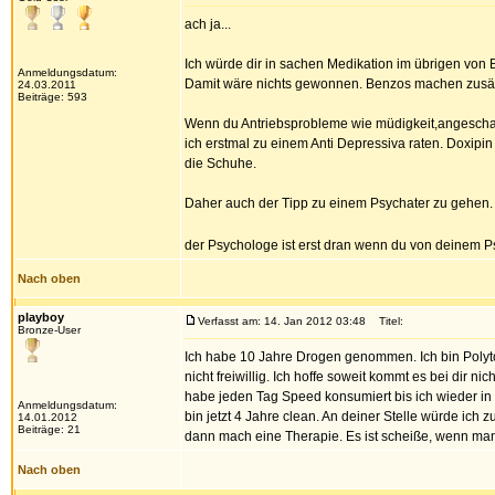
ach ja...
Ich würde dir in sachen Medikation im übrigen von Be
Anmeldungsdatum:
Damit wäre nichts gewonnen. Benzos machen zusätz
24.03.2011
Beiträge: 593
Wenn du Antriebsprobleme wie müdigkeit,angeschag
ich erstmal zu einem Anti Depressiva raten. Doxipin 
die Schuhe.
Daher auch der Tipp zu einem Psychater zu gehen. 
der Psychologe ist erst dran wenn du von deinem 
Nach oben
playboy
Verfasst am: 14. Jan 2012 03:48
Titel:
Bronze-User
Ich habe 10 Jahre Drogen genommen. Ich bin Polyto
nicht freiwillig. Ich hoffe soweit kommt es bei dir n
habe jeden Tag Speed konsumiert bis ich wieder in
Anmeldungsdatum:
bin jetzt 4 Jahre clean. An deiner Stelle würde ich 
14.01.2012
Beiträge: 21
dann mach eine Therapie. Es ist scheiße, wenn man s
Nach oben