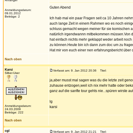
Anfänger
Guten Abend
Anmeldungsdatum:
09.01.2012
Beiträge: 2
Ich hab mal ein paar Fragen seit ca 10 Jahren n
auch lange Zeit in einem Rahmen wo es noch einiger
schluss gemacht wegen meiner für sie komischen art 
natürlich irgendwannn mitbekommen müssen.Von da a
hat einfach nichts mehr geklappt weder arbeit noch
zu können.Heute bin ich dann zum doc um zu fragen 
Hat mir von euch einer nen erfahrungsbericht über 
Nach oben
Karsi
Verfasst am: 9. Jan 2012 20:36
Titel:
Silber-User
ja,aber musst mal sagen was du die letzte zeit gen
zuhause entzogen,weil ich nix mehr hatte oder beka
ganz auf die sanfte tour gehts nie...spüren wirste auf
lg
Anmeldungsdatum:
karsi
24.03.2009
Beiträge: 222
Nach oben
cgl
Verfasst am: 9. Jan 2012 21:21
Titel: