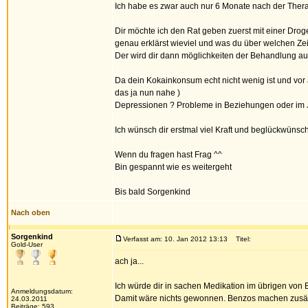
Ich habe es zwar auch nur 6 Monate nach der Thera 
Dir möchte ich den Rat geben zuerst mit einer Drog
genau erklärst wieviel und was du über welchen Z
Der wird dir dann möglichkeiten der Behandlung auf
Da dein Kokainkonsum echt nicht wenig ist und vor 
das ja nun nahe )
Depressionen ? Probleme in Beziehungen oder im 
Ich wünsch dir erstmal viel Kraft und beglückwünsc
Wenn du fragen hast Frag ^^
Bin gespannt wie es weitergeht
Bis bald Sorgenkind
Nach oben
Sorgenkind
Verfasst am: 10. Jan 2012 13:13
Titel:
Gold-User
ach ja...
Ich würde dir in sachen Medikation im übrigen von Be
Anmeldungsdatum:
Damit wäre nichts gewonnen. Benzos machen zusätz
24.03.2011
Beiträge: 593