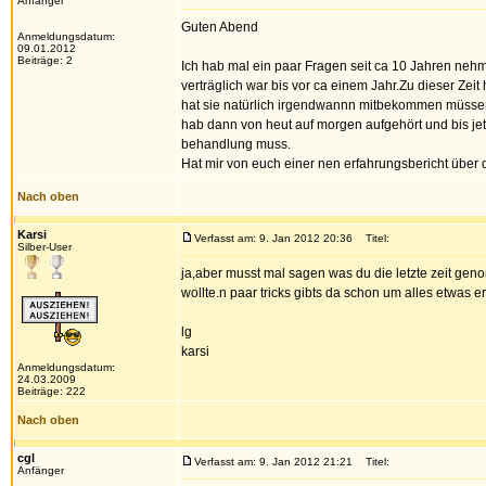
Anfänger
Guten Abend
Anmeldungsdatum:
09.01.2012
Beiträge: 2
Ich hab mal ein paar Fragen seit ca 10 Jahren n
verträglich war bis vor ca einem Jahr.Zu dieser Zei
hat sie natürlich irgendwannn mitbekommen müssen.V
hab dann von heut auf morgen aufgehört und bis jet
behandlung muss.
Hat mir von euch einer nen erfahrungsbericht über 
Nach oben
Karsi
Verfasst am: 9. Jan 2012 20:36
Titel:
Silber-User
ja,aber musst mal sagen was du die letzte zeit ge
wollte.n paar tricks gibts da schon um alles etwas er
lg
karsi
Anmeldungsdatum:
24.03.2009
Beiträge: 222
Nach oben
cgl
Verfasst am: 9. Jan 2012 21:21
Titel:
Anfänger