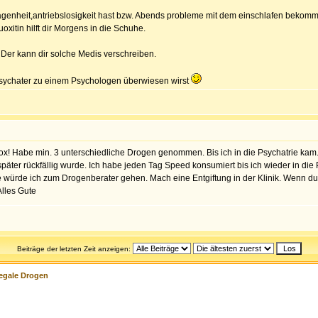
nheit,antriebslosigkeit hast bzw. Abends probleme mit dem einschlafen bekommst
oxitin hilft dir Morgens in die Schuhe.
Der kann dir solche Medis verschreiben.
Psychater zu einem Psychologen überwiesen wirst
 Habe min. 3 unterschiedliche Drogen genommen. Bis ich in die Psychatrie kam. Das
 später rückfällig wurde. Ich habe jeden Tag Speed konsumiert bis ich wieder in 
lle würde ich zum Drogenberater gehen. Mach eine Entgiftung in der Klinik. Wenn du
Alles Gute
Beiträge der letzten Zeit anzeigen:
legale Drogen