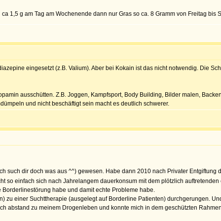
avon ca 1,5 g am Tag am Wochenende dann nur Gras so ca. 8 Gramm von Freitag bis 
pine eingesetzt (z.B. Valium). Aber bei Kokain ist das nicht notwendig. Die Schwie
Dopamin ausschütten. Z.B. Joggen, Kampfsport, Body Building, Bilder malen, Backen
umdümpeln und nicht beschäftigt sein macht es deutlich schwerer.
ch such dir doch was aus ^^) gewesen. Habe dann 2010 nach Privater Entgiftung d
cht so einfach sich nach Jahrelangem dauerkonsum mit dem plötzlich auftretenden 
ine Borderlinestörung habe und damit echte Probleme habe.
) zu einer Suchttherapie (ausgelegt auf Borderline Patienten) durchgerungen. Und
reichlich abstand zu meinem Drogenleben und konnte mich in dem geschützten Rahm