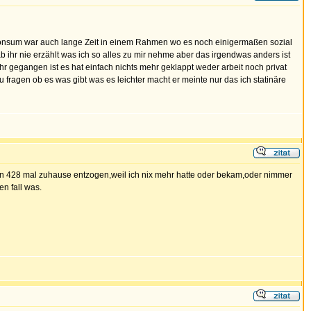
onsum war auch lange Zeit in einem Rahmen wo es noch einigermaßen sozial
b ihr nie erzählt was ich so alles zu mir nehme aber das irgendwas anders ist
r gegangen ist es hat einfach nichts mehr geklappt weder arbeit noch privat
ragen ob es was gibt was es leichter macht er meinte nur das ich statinäre
hon 428 mal zuhause entzogen,weil ich nix mehr hatte oder bekam,oder nimmer
en fall was.