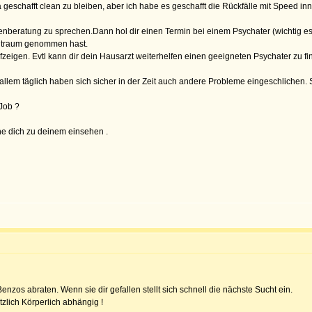
geschafft clean zu bleiben, aber ich habe es geschafft die Rückfälle mit Speed in
enberatung zu sprechen.Dann hol dir einen Termin bei einem Psychater (wichtig es
eitraum genommen hast.
zeigen. Evtl kann dir dein Hausarzt weiterhelfen einen geeigneten Psychater zu fi
allem täglich haben sich sicher in der Zeit auch andere Probleme eingeschlichen. 
Job ?
he dich zu deinem einsehen .
nzos abraten. Wenn sie dir gefallen stellt sich schnell die nächste Sucht ein.
lich Körperlich abhängig !