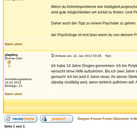
Wenn du Antriebsprobleme wie müdigkeit,angeschage
sind gute möglichkeiten um schlaf zu finden. Und Flu
Daher auch der Tipp zu einem Psychater zu gehen. 
der Psychologe ist erst dran wenn du von deinem 
Nach oben
playboy
Verfasst am: 14. Jan 2012 03:48
Titel:
Bronze-User
Ich habe 10 Jahre Drogen genommen. Ich bin Polytox!
versucht ohne Hilfe aufzuhören. Bis ich zwei Jahre
gemacht. Ich bin jetzt 4 Jahre clean. An deiner Ste
Anmeldungsdatum:
ständig rückfällig wird, wenn wirklich aufhören will. 
14.01.2012
Beiträge: 21
Nach oben
Drogen-Forum Foren-Übersicht
->
Il
Seite
1
von
1