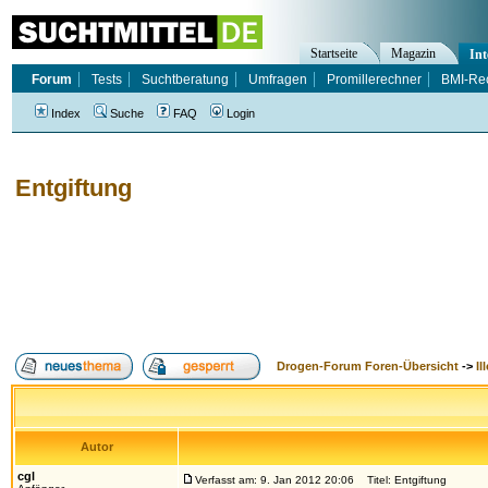
Startseite
Magazin
Int
Forum
Tests
Suchtberatung
Umfragen
Promillerechner
BMI-Re
Index
Suche
FAQ
Login
Entgiftung
Drogen-Forum Foren-Übersicht
->
Il
Autor
cgl
Verfasst am: 9. Jan 2012 20:06
Titel: Entgiftung