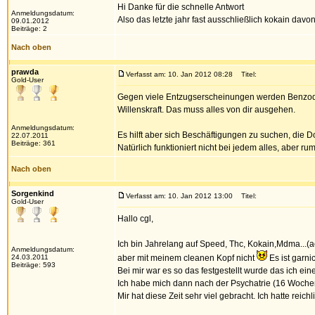
Hi Danke für die schnelle Antwort
Anmeldungsdatum:
Also das letzte jahr fast ausschließlich kokain d
09.01.2012
Beiträge: 2
Nach oben
prawda
Verfasst am: 10. Jan 2012 08:28
Titel:
Gold-User
Gegen viele Entzugserscheinungen werden Benzodiaze
Willenskraft. Das muss alles von dir ausgehen.
Anmeldungsdatum:
Es hilft aber sich Beschäftigungen zu suchen, die 
22.07.2011
Beiträge: 361
Natürlich funktioniert nicht bei jedem alles, aber r
Nach oben
Sorgenkind
Verfasst am: 10. Jan 2012 13:00
Titel:
Gold-User
Hallo cgl,
Ich bin Jahrelang auf Speed, Thc, Kokain,Mdma...(a
Anmeldungsdatum:
24.03.2011
aber mit meinem cleanen Kopf nicht
Es ist garni
Beiträge: 593
Bei mir war es so das festgestellt wurde das ich e
Ich habe mich dann nach der Psychatrie (16 Wochen
Mir hat diese Zeit sehr viel gebracht. Ich hatte 