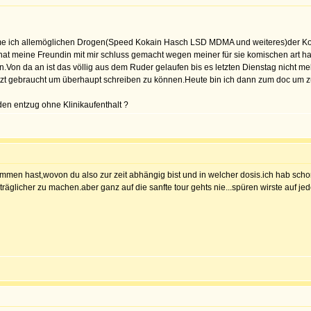
ehme ich allemöglichen Drogen(Speed Kokain Hasch LSD MDMA und weiteres)der K
t hat meine Freundin mit mir schluss gemacht wegen meiner für sie komischen art ha
on da an ist das völlig aus dem Ruder gelaufen bis es letzten Dienstag nicht meh
zt gebraucht um überhaupt schreiben zu können.Heute bin ich dann zum doc um zu f
den entzug ohne Klinikaufenthalt ?
nommen hast,wovon du also zur zeit abhängig bist und in welcher dosis.ich hab sc
träglicher zu machen.aber ganz auf die sanfte tour gehts nie...spüren wirste auf jed