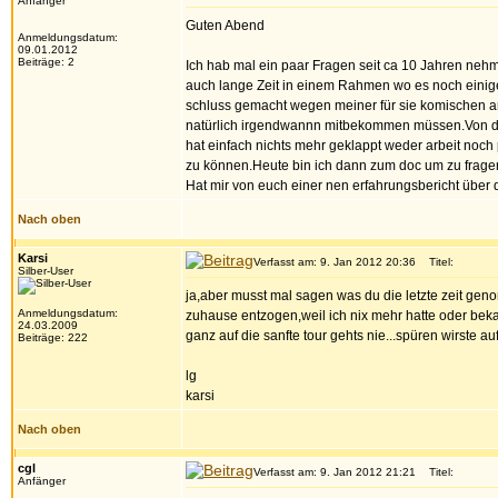
Anfänger
Guten Abend
Anmeldungsdatum:
09.01.2012
Beiträge: 2
Ich hab mal ein paar Fragen seit ca 10 Jahren n
auch lange Zeit in einem Rahmen wo es noch einiger
schluss gemacht wegen meiner für sie komischen art 
natürlich irgendwannn mitbekommen müssen.Von da a
hat einfach nichts mehr geklappt weder arbeit noch
zu können.Heute bin ich dann zum doc um zu fragen 
Hat mir von euch einer nen erfahrungsbericht über 
Nach oben
Karsi
Verfasst am: 9. Jan 2012 20:36
Titel:
Silber-User
ja,aber musst mal sagen was du die letzte zeit gen
Anmeldungsdatum:
zuhause entzogen,weil ich nix mehr hatte oder beka
24.03.2009
ganz auf die sanfte tour gehts nie...spüren wirste auf
Beiträge: 222
lg
karsi
Nach oben
cgl
Verfasst am: 9. Jan 2012 21:21
Titel:
Anfänger