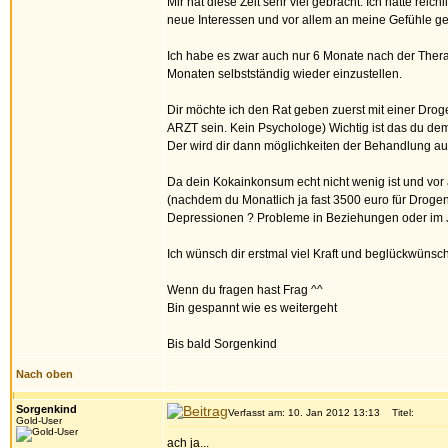
Mir hat diese Zeit sehr viel gebracht. Ich hatte r
neue Interessen und vor allem an meine Gefühle 
Ich habe es zwar auch nur 6 Monate nach der Thera 
Monaten selbstständig wieder einzustellen.
Dir möchte ich den Rat geben zuerst mit einer Drog
ARZT sein. Kein Psychologe) Wichtig ist das du de
Der wird dir dann möglichkeiten der Behandlung auf
Da dein Kokainkonsum echt nicht wenig ist und vor 
(nachdem du Monatlich ja fast 3500 euro für Drogen 
Depressionen ? Probleme in Beziehungen oder im 
Ich wünsch dir erstmal viel Kraft und beglückwünsc
Wenn du fragen hast Frag ^^
Bin gespannt wie es weitergeht
Bis bald Sorgenkind
Nach oben
Sorgenkind
Verfasst am: 10. Jan 2012 13:13
Titel:
Gold-User
ach ja...