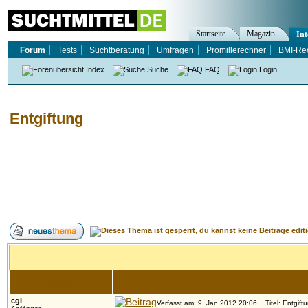
Startseite
Magazin
Int
Forum
Tests
Suchtberatung
Umfragen
Promillerechner
BMI-Re
Index
Suche
FAQ
Login
Entgiftung
Autor
cgl
Verfasst am: 9. Jan 2012 20:06
Titel: Entgift