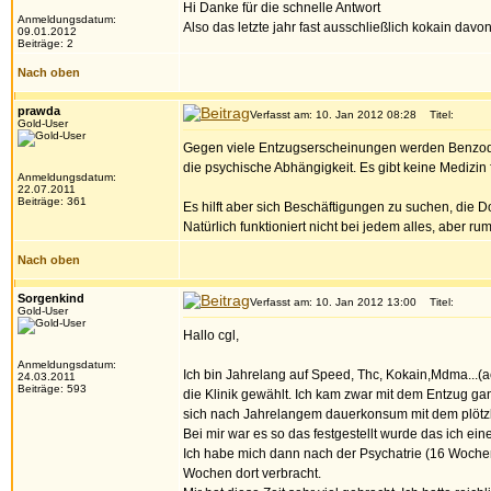
Hi Danke für die schnelle Antwort
Anmeldungsdatum:
Also das letzte jahr fast ausschließlich kokain d
09.01.2012
Beiträge: 2
Nach oben
prawda
Verfasst am: 10. Jan 2012 08:28
Titel:
Gold-User
Gegen viele Entzugserscheinungen werden Benzodiaze
die psychische Abhängigkeit. Es gibt keine Medizin 
Anmeldungsdatum:
22.07.2011
Beiträge: 361
Es hilft aber sich Beschäftigungen zu suchen, die 
Natürlich funktioniert nicht bei jedem alles, aber r
Nach oben
Sorgenkind
Verfasst am: 10. Jan 2012 13:00
Titel:
Gold-User
Hallo cgl,
Anmeldungsdatum:
Ich bin Jahrelang auf Speed, Thc, Kokain,Mdma...(
24.03.2011
Beiträge: 593
die Klinik gewählt. Ich kam zwar mit dem Entzug ga
sich nach Jahrelangem dauerkonsum mit dem plötzli
Bei mir war es so das festgestellt wurde das ich e
Ich habe mich dann nach der Psychatrie (16 Wochen
Wochen dort verbracht.