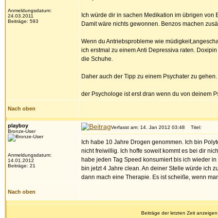
Anmeldungsdatum:
Ich würde dir in sachen Medikation im übrigen von Be
24.03.2011
Beiträge: 593
Damit wäre nichts gewonnen. Benzos machen zusätz
Wenn du Antriebsprobleme wie müdigkeit,angeschag
ich erstmal zu einem Anti Depressiva raten. Doxipin 
die Schuhe.
Daher auch der Tipp zu einem Psychater zu gehen. 
der Psychologe ist erst dran wenn du von deinem 
Nach oben
playboy
Verfasst am: 14. Jan 2012 03:48
Titel:
Bronze-User
Ich habe 10 Jahre Drogen genommen. Ich bin Polyto
nicht freiwillig. Ich hoffe soweit kommt es bei dir n
Anmeldungsdatum:
habe jeden Tag Speed konsumiert bis ich wieder in
14.01.2012
Beiträge: 21
bin jetzt 4 Jahre clean. An deiner Stelle würde ich 
dann mach eine Therapie. Es ist scheiße, wenn man s
Nach oben
Beiträge der letzten Zeit anzeigen