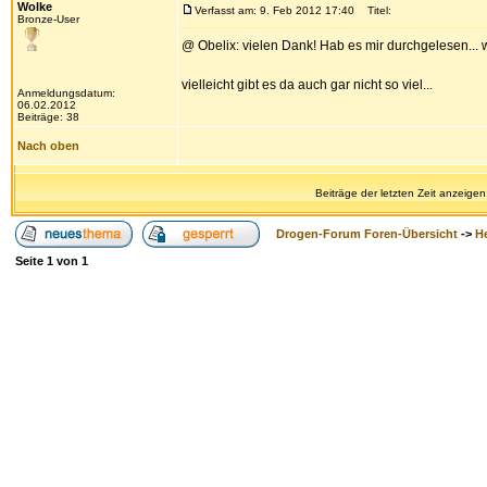
Wolke
Verfasst am: 9. Feb 2012 17:40
Titel:
Bronze-User
@ Obelix: vielen Dank! Hab es mir durchgelesen... w
vielleicht gibt es da auch gar nicht so viel...
Anmeldungsdatum:
06.02.2012
Beiträge: 38
Nach oben
Beiträge der letzten Zeit anzeigen
Drogen-Forum Foren-Übersicht
->
H
Seite
1
von
1