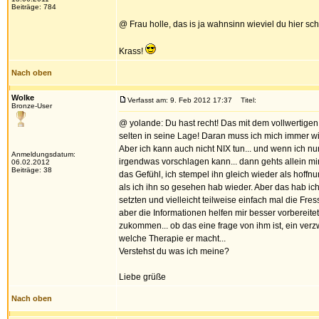
Beiträge: 784
@ Frau holle, das is ja wahnsinn wieviel du hier sch
Krass!
Nach oben
Wolke
Verfasst am: 9. Feb 2012 17:37
Titel:
Bronze-User
@ yolande: Du hast recht! Das mit dem vollwertigen 
selten in seine Lage! Daran muss ich mich immer wi
Aber ich kann auch nicht NIX tun... und wenn ich n
Anmeldungsdatum:
irgendwas vorschlagen kann... dann gehts allein mi
06.02.2012
Beiträge: 38
das Gefühl, ich stempel ihn gleich wieder als hoffnu
als ich ihn so gesehen hab wieder. Aber das hab ich
setzten und vielleicht teilweise einfach mal die Fres
aber die Informationen helfen mir besser vorbereitet
zukommen... ob das eine frage von ihm ist, ein ver
welche Therapie er macht...
Verstehst du was ich meine?
Liebe grüße
Nach oben