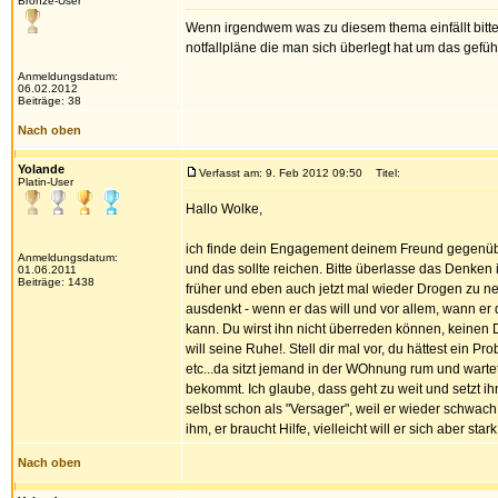
Bronze-User
Wenn irgendwem was zu diesem thema einfällt bitt
notfallpläne die man sich überlegt hat um das gefü
Anmeldungsdatum:
06.02.2012
Beiträge: 38
Nach oben
Yolande
Verfasst am: 9. Feb 2012 09:50
Titel:
Platin-User
Hallo Wolke,
ich finde dein Engagement deinem Freund gegenüber 
Anmeldungsdatum:
und das sollte reichen. Bitte überlasse das Denken 
01.06.2011
Beiträge: 1438
früher und eben auch jetzt mal wieder Drogen zu ne
ausdenkt - wenn er das will und vor allem, wann er 
kann. Du wirst ihn nicht überreden können, keinen 
will seine Ruhe!. Stell dir mal vor, du hättest ei
etc...da sitzt jemand in der WOhnung rum und warte
bekommt. Ich glaube, dass geht zu weit und setzt ihn
selbst schon als "Versager", weil er wieder schwach
ihm, er braucht Hilfe, vielleicht will er sich aber st
Nach oben