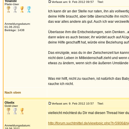
Yolande
Verfasst am: 9. Feb 2012 09:57
Titel:
Platin-User
Ich kann dir an der Stelle nur raten, ihn als vollwer
deine Hilfe braucht, aber bitte überschütte ihn nich
das war alles andere als gut. Auch ich war verzweif
Anmeldungsdatum:
01.06.2011
Beiträge: 1438
Überlasse ihm die Entscheidungen, sein Denken...au
dann wäre es auch besser, ihr würdet auch auf AUg
deine Hilfe geschafft hat, würde eine Beziehung auf 
Das einzigste, was du in der Zwischenzeit tun kannst
nicht dein Leben in Mitleidenschaft zieht und wenn d
etwas zu ändern, wenn sich die äußeren Umstände 
Was mir hilft, nicht zu rauchen, ist natürlich das
rauche ich nicht.
Nach oben
Obelix
Verfasst am: 9. Feb 2012 10:57
Titel:
Gold-User
vielleicht möchtest du Dir mal diesen Thread hier d
http://forum.suchtmittel.de/viewtopic.php?t=5906&h
Anmeldungsdatum:
18.06.2011