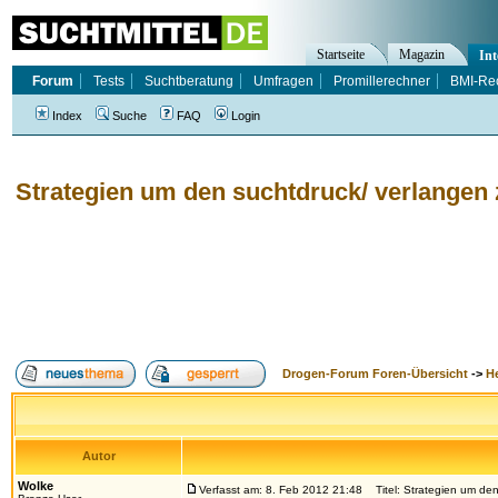
Startseite
Magazin
Int
Forum
Tests
Suchtberatung
Umfragen
Promillerechner
BMI-Re
Index
Suche
FAQ
Login
Strategien um den suchtdruck/ verlangen 
Drogen-Forum Foren-Übersicht
->
H
Autor
Wolke
Verfasst am: 8. Feb 2012 21:48
Titel: Strategien um den