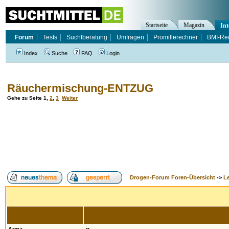
Startseite
Magazin
Int
Forum
Tests
Suchtberatung
Umfragen
Promillerechner
BMI-Re
Index
Suche
FAQ
Login
Räuchermischung-ENTZUG
Gehe zu Seite
1
,
2
,
3
Weiter
Drogen-Forum Foren-Übersicht
->
L
Autor