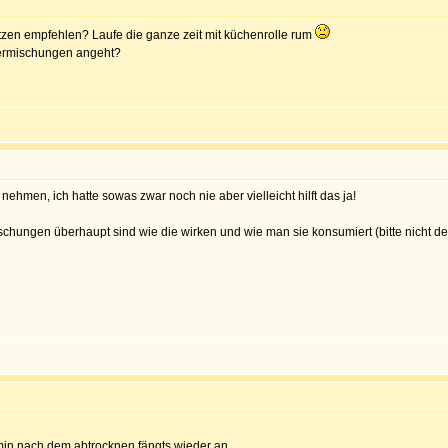
zen empfehlen? Laufe die ganze zeit mit küchenrolle rum
hermischungen angeht?
 nehmen, ich hatte sowas zwar noch nie aber vielleicht hilft das ja!
chungen überhaupt sind wie die wirken und wie man sie konsumiert (bitte nicht d
min nach dem abtrocknen fängts wieder an.