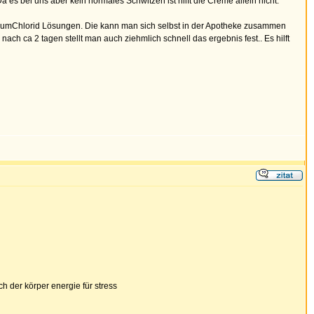
 es bei uns aber kein normales Schwitzen ist hilft die Creme allein nicht.
miniumChlorid Lösungen. Die kann man sich selbst in der Apotheke zusammen
ach ca 2 tagen stellt man auch ziehmlich schnell das ergebnis fest.. Es hilft
h der körper energie für stress