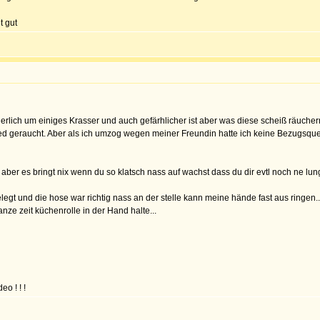
t gut
erlich um einiges Krasser und auch gefärhlicher ist aber was diese scheiß räucherm
 geraucht. Aber als ich umzog wegen meiner Freundin hatte ich keine Bezugsquell
 aber es bringt nix wenn du so klatsch nass auf wachst dass du dir evtl noch ne lu
legt und die hose war richtig nass an der stelle kann meine hände fast aus ringen.
ze zeit küchenrolle in der Hand halte...
eo ! ! !