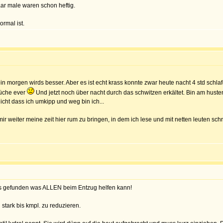
aar male waren schon heftig.
ormal ist.
 morgen wirds besser. Aber es ist echt krass konnte zwar heute nacht 4 std schlaf
rüche ever
Und jetzt noch über nacht durch das schwitzen erkältet. Bin am huste
cht dass ich umkipp und weg bin ich...
r weiter meine zeit hier rum zu bringen, in dem ich lese und mit netten leuten schr
us gefunden was ALLEN beim Entzug helfen kann!
tark bis kmpl. zu reduzieren.