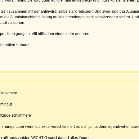
ntiHydral nennt. Sie wird dünn auf die haut aufgebracht und muss kurz einziehen. Da
witzen zusammen mit der antihydral salbe stark reduziert. Und zwar sind das Alu
n die Aluminiumchlorid lösung auf die betroffenen stark schwitzenden stellen. Und n
 auf zu stehen.
rodkten googeln. Vllt hilfts dem einem oder anderen.
 behalten *juhuu*
f ankommt...
 mir gut
entzüge,schlimmere
 hunger,aber wenn du nix ist verschlimmert es sich ja nur,denn irgendwoher brauc
in gift ausscheiden WICHTIG sonst dauert alles länger