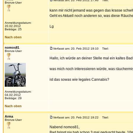
Verfasst am: 20. Feb 2012 17:46
Titel:
Bronze-User
kann mir nicht jemand was gegen das krasse schwit
Geht es Aktuell noch anderen so, was diese Räuc
Anmeldungsdatum:
20.02.2012
Lg
Beiträge: 25
Nach oben
nomos81
Verfasst am: 20. Feb 2012 19:10
Titel:
Bronze-User
Hallo, ich würde an deiner Stelle mal ein kaltes Bad
was mich noch interessieren würde, was räuchermis
ist das sowas wie legales Cannabis?
Anmeldungsdatum:
04.02.2012
Beiträge: 29
Nach oben
Arma
Verfasst am: 20. Feb 2012 19:22
Titel:
Bronze-User
Nabend nomos81,
Bad bringt nix hab schon 3 mal geduscht heute. 10