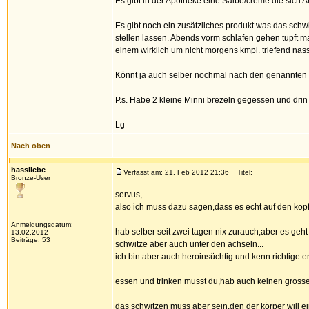
Es gibt in der Apotheke eine Salbe/creme die sich A
Es gibt noch ein zusätzliches produkt was das sch
stellen lassen. Abends vorm schlafen gehen tupft ma
einem wirklich um nicht morgens kmpl. triefend nass
Könnt ja auch selber nochmal nach den genannten p
P.s. Habe 2 kleine Minni brezeln gegessen und drin
Lg
Nach oben
hassliebe
Verfasst am: 21. Feb 2012 21:36
Titel:
Bronze-User
servus,
also ich muss dazu sagen,dass es echt auf den kop
Anmeldungsdatum:
hab selber seit zwei tagen nix zurauch,aber es geht
13.02.2012
Beiträge: 53
schwitze aber auch unter den achseln...
ich bin aber auch heroinsüchtig und kenn richtige 
essen und trinken musst du,hab auch keinen grossen
das schwitzen muss aber sein,den der körper will e