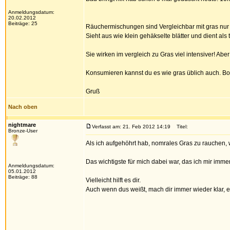
Anmeldungsdatum:
20.02.2012
Beiträge: 25
Räuchermischungen sind Vergleichbar mit gras nur 
Sieht aus wie klein gehäkselte blätter und dient als 
Sie wirken im vergleich zu Gras viel intensiver! Aber
Konsumieren kannst du es wie gras üblich auch. Bon
Gruß
Nach oben
nightmare
Verfasst am: 21. Feb 2012 14:19
Titel:
Bronze-User
Als ich aufgehöhrt hab, nomrales Gras zu rauchen, 
Das wichtigste für mich dabei war, das ich mir imme
Anmeldungsdatum:
05.01.2012
Beiträge: 88
Vielleicht hilft es dir.
Auch wenn dus weißt, mach dir immer wieder klar, e