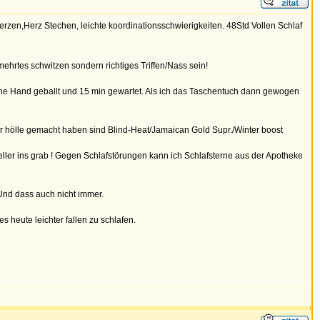
erzen,Herz Stechen, leichte koordinationsschwierigkeiten. 48Std Vollen Schlaf
mehrtes schwitzen sondern richtiges Triffen/Nass sein!
e Hand geballt und 15 min gewartet. Als ich das Taschentuch dann gewogen
ur hölle gemacht haben sind Blind-Heat/Jamaican Gold Supr./Winter boost
neller ins grab ! Gegen Schlafstörungen kann ich Schlafsterne aus der Apotheke
 Und dass auch nicht immer.
s heute leichter fallen zu schlafen.