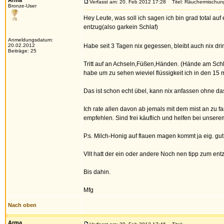
Arma
Verfasst am: 20. Feb 2012 17:28
Titel: Räuchermischu
Bronze-User
Hey Leute, was soll ich sagen ich bin grad total a
entzug(also garkein Schlaf)
Anmeldungsdatum:
20.02.2012
Habe seit 3 Tagen nix gegessen, bleibt auch nix dr
Beiträge: 25
Tritt auf an Achseln,Füßen,Händen. (Hände am Sch
habe um zu sehen wieviel flüssigkeit ich in den 15 
Das ist schon echt übel, kann nix anfassen ohne d
Ich rate allen davon ab jemals mit dem mist an zu f
empfehlen. Sind frei käuflich und helfen bei unsere
P.s. Milch-Honig auf flauen magen kommt ja eig. gu
Vllt hatt der ein oder andere Noch nen tipp zum entz
Bis dahin.
Mfg
Nach oben
Arma