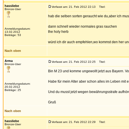
hassliebe
Verfasst am: 21. Feb 2012 22:13
Titel:
Bronze-User
hab die selben sorten geraucht wie du,aber ich m
dann schnell wieder normales gras rauchen
Anmeldungsdatum:
the holy herb
13.02.2012
Beiträge: 53
würd ich dir auch empfehlen,wo kommst den her und w
Nach oben
Arma
Verfasst am: 21. Feb 2012 22:25
Titel:
Bronze-User
Bin M 23 und komme ungewollt jetzt aus Bayern. Vo
Habe für mein Alter aber schon alles im Leben mit 
Anmeldungsdatum:
20.02.2012
Beiträge: 25
Und du musst jetzt wegen bewährungsstrafe aufhör
Gruß
Nach oben
hassliebe
Verfasst am: 21. Feb 2012 22:29
Titel:
Bronze-User