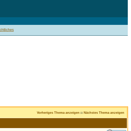
htliches
Vorheriges Thema anzeigen
::
Nächstes Thema anzeigen