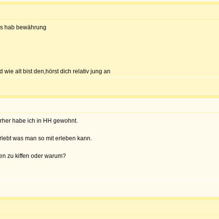
uss hab bewährung
ie alt bist den,hörst dich relativ jung an
rher habe ich in HH gewohnt.
erlebt was man so mit erleben kann.
en zu kiffen oder warum?