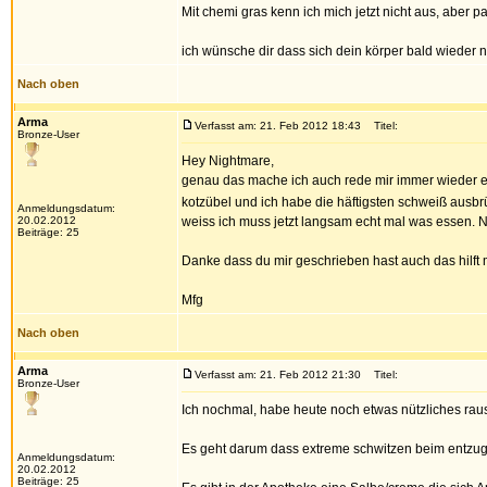
Mit chemi gras kenn ich mich jetzt nicht aus, aber p
ich wünsche dir dass sich dein körper bald wieder n
Nach oben
Arma
Verfasst am: 21. Feb 2012 18:43
Titel:
Bronze-User
Hey Nightmare,
genau das mache ich auch rede mir immer wieder ein
kotzübel und ich habe die häftigsten schweiß ausb
Anmeldungsdatum:
20.02.2012
weiss ich muss jetzt langsam echt mal was essen. Ni
Beiträge: 25
Danke dass du mir geschrieben hast auch das hilft mi
Mfg
Nach oben
Arma
Verfasst am: 21. Feb 2012 21:30
Titel:
Bronze-User
Ich nochmal, habe heute noch etwas nützliches ra
Es geht darum dass extreme schwitzen beim entzug s
Anmeldungsdatum:
20.02.2012
Beiträge: 25