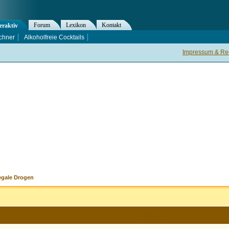
Forum
Lexikon
Kontakt
eraktiv
chner
Alkoholfreie Cocktails
Impressum & Rec
egale Drogen
Nachricht