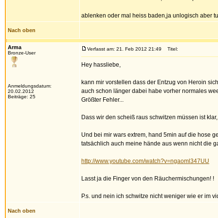
ablenken oder mal heiss baden,ja unlogisch aber tu
Nach oben
Arma
Verfasst am: 21. Feb 2012 21:49
Titel:
Bronze-User
Hey hassliebe,
kann mir vorstellen dass der Entzug von Heroin sich
Anmeldungsdatum:
auch schon länger dabei habe vorher normales weed
20.02.2012
Beiträge: 25
Größter Fehler...
Dass wir den scheiß raus schwitzen müssen ist klar,
Und bei mir wars extrem, hand 5min auf die hose ge
tatsächlich auch meine hände aus wenn nicht die gan
http://www.youtube.com/watch?v=ngaoml347UU
Lasst ja die Finger von den Räuchermischungen! !
P.s. und nein ich schwitze nicht weniger wie er im vid
Nach oben