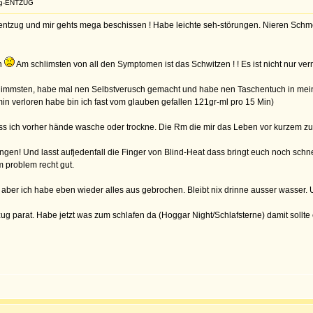
ng-ENTZUG
uf entzug und mir gehts mega beschissen ! Habe leichte seh-störungen. Nieren Schm
in
Am schlimsten von all den Symptomen ist das Schwitzen ! ! Es ist nicht nur ver
limmsten, habe mal nen Selbstverusch gemacht und habe nen Taschentuch in mein
min verloren habe bin ich fast vom glauben gefallen 121gr-ml pro 15 Min)
ass ich vorher hände wasche oder trockne. Die Rm die mir das Leben vor kurzem z
angen! Und lasst aufjedenfall die Finger von Blind-Heat dass bringt euch noch sch
m problem recht gut.
t aber ich habe eben wieder alles aus gebrochen. Bleibt nix drinne ausser wasser.
ug parat. Habe jetzt was zum schlafen da (Hoggar Night/Schlafsterne) damit sollte e