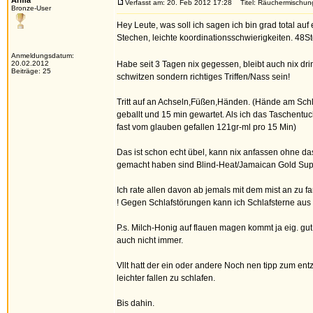
Arma
Verfasst am: 20. Feb 2012 17:28
Titel: Räuchermischu
Bronze-User
Hey Leute, was soll ich sagen ich bin grad total a
Stechen, leichte koordinationsschwierigkeiten. 48St
Anmeldungsdatum:
20.02.2012
Habe seit 3 Tagen nix gegessen, bleibt auch nix dr
Beiträge: 25
schwitzen sondern richtiges Triffen/Nass sein!
Tritt auf an Achseln,Füßen,Händen. (Hände am Sc
geballt und 15 min gewartet. Als ich das Taschentu
fast vom glauben gefallen 121gr-ml pro 15 Min)
Das ist schon echt übel, kann nix anfassen ohne da
gemacht haben sind Blind-Heat/Jamaican Gold Supr
Ich rate allen davon ab jemals mit dem mist an zu f
! Gegen Schlafstörungen kann ich Schlafsterne aus 
P.s. Milch-Honig auf flauen magen kommt ja eig. gu
auch nicht immer.
Vllt hatt der ein oder andere Noch nen tipp zum ent
leichter fallen zu schlafen.
Bis dahin.