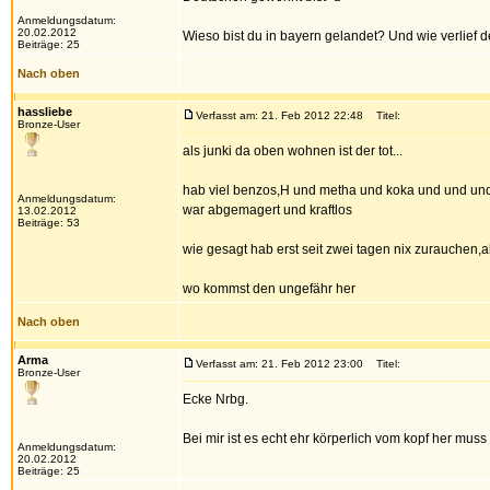
Anmeldungsdatum:
20.02.2012
Wieso bist du in bayern gelandet? Und wie verlief
Beiträge: 25
Nach oben
hassliebe
Verfasst am: 21. Feb 2012 22:48
Titel:
Bronze-User
als junki da oben wohnen ist der tot...
hab viel benzos,H und metha und koka und und 
Anmeldungsdatum:
war abgemagert und kraftlos
13.02.2012
Beiträge: 53
wie gesagt hab erst seit zwei tagen nix zurauchen,a
wo kommst den ungefähr her
Nach oben
Arma
Verfasst am: 21. Feb 2012 23:00
Titel:
Bronze-User
Ecke Nrbg.
Bei mir ist es echt ehr körperlich vom kopf her muss 
Anmeldungsdatum:
20.02.2012
Beiträge: 25