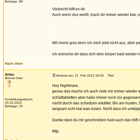
Beiträge: 88
Vielleicht hilft es dir.
Auch wenn dus weißt, mach dir immer wieder klar, e
Mit chemi gras kenn ich mich jetzt nicht aus, aber p
ich wünsche dir dass sich dein körper bald wieder n
Nach oben
Arma
Verfasst am: 21. Feb 2012 18:43
Titel:
Bronze-User
Hey Nightmare,
genau das mache ich auch rede mir immer wieder ein
schlaftabletten aber habe immer noch nix gegessen,
Anmeldungsdatum:
20.02.2012
nacht durch das schwitzen erkältet. Bin am husten, 
Beiträge: 25
langsam echt mal was essen. Nicht dass ich umkipp 
Danke dass du mir geschrieben hast auch das hilft mi
Mfg