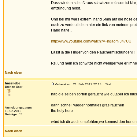
Dass wir den scheiß raus schwitzen müssen ist klar,
entzündung holst.
Und bei mir wars extrem, hand 5min auf die hose gel
euch zu verdeutlichen hier ein link von meinem pro
Hand halte...
http://www.youtube.com/watch?v=ngaoml347UU
Lasst ja die Finger von den Räuchermischungen! !
P.s. und nein ich schwitze nicht weniger wie er im vid
Nach oben
hassliebe
Verfasst am: 21. Feb 2012 22:13
Titel:
Bronze-User
hab die selben sorten geraucht wie du,aber ich m
dann schnell wieder normales gras rauchen
Anmeldungsdatum:
the holy herb
13.02.2012
Beiträge: 53
würd ich dir auch empfehlen,wo kommst den her und w
Nach oben