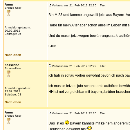
Arma
Verfasst am: 21. Feb 2012 22:25
Titel:
Bronze-User
Bin M 23 und komme ungewollt jetzt aus Bayern. Vo
Habe für mein Alter aber schon alles im Leben mit 
Anmeldungsdatum:
20.02.2012
Beiträge: 25
Und du musst jetzt wegen bewährungsstrafe aufhör
Gruß
Nach oben
hassliebe
Verfasst am: 21. Feb 2012 22:29
Titel:
Bronze-User
ich hab in soltau vorher gewohnt bevor ich nach b
ich musste letztes jahr schon damit aufhören,bewähr
Anmeldungsdatum:
13.02.2012
HH ist net vergleichbar mit bayern,darüber brauche
Beiträge: 53
Nach oben
Arma
Verfasst am: 21. Feb 2012 22:35
Titel:
Bronze-User
Das ist es
Bayern kannste mit keinem anderem bu
Deutschen gewohnt bist