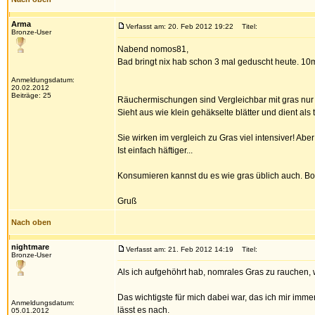
Arma
Verfasst am: 20. Feb 2012 19:22
Titel:
Bronze-User
Nabend nomos81,
Bad bringt nix hab schon 3 mal geduscht heute. 10
Anmeldungsdatum:
20.02.2012
Beiträge: 25
Räuchermischungen sind Vergleichbar mit gras nur 
Sieht aus wie klein gehäkselte blätter und dient als 
Sie wirken im vergleich zu Gras viel intensiver! Ab
Ist einfach häftiger...
Konsumieren kannst du es wie gras üblich auch. Bon
Gruß
Nach oben
nightmare
Verfasst am: 21. Feb 2012 14:19
Titel:
Bronze-User
Als ich aufgehöhrt hab, nomrales Gras zu rauchen, 
Das wichtigste für mich dabei war, das ich mir imm
Anmeldungsdatum:
lässt es nach.
05.01.2012