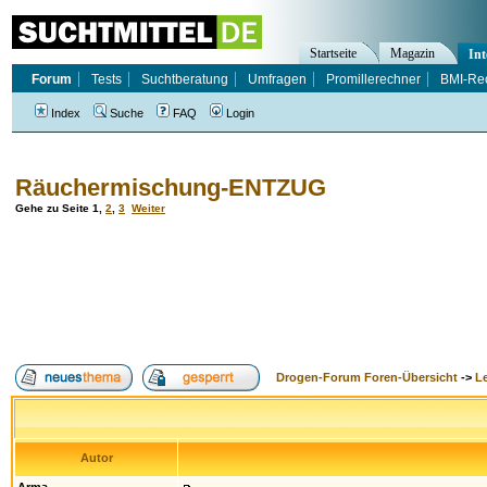
Startseite
Magazin
Int
Forum
Tests
Suchtberatung
Umfragen
Promillerechner
BMI-Re
Index
Suche
FAQ
Login
Räuchermischung-ENTZUG
Gehe zu Seite
1
,
2
,
3
Weiter
Drogen-Forum Foren-Übersicht
->
L
Autor