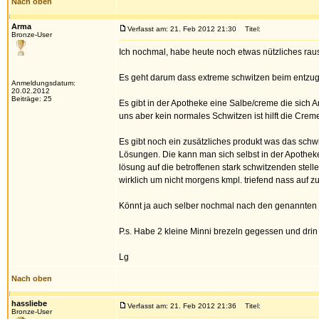
Nach oben
Arma
Verfasst am: 21. Feb 2012 21:30
Titel:
Bronze-User
Ich nochmal, habe heute noch etwas nützliches ra
Es geht darum dass extreme schwitzen beim entzug s
Anmeldungsdatum:
20.02.2012
Beiträge: 25
Es gibt in der Apotheke eine Salbe/creme die sich A
uns aber kein normales Schwitzen ist hilft die Creme 
Es gibt noch ein zusätzliches produkt was das schw
Lösungen. Die kann man sich selbst in der Apothek
lösung auf die betroffenen stark schwitzenden stelle
wirklich um nicht morgens kmpl. triefend nass auf z
Könnt ja auch selber nochmal nach den genannten p
P.s. Habe 2 kleine Minni brezeln gegessen und drin
Lg
Nach oben
hassliebe
Verfasst am: 21. Feb 2012 21:36
Titel:
Bronze-User