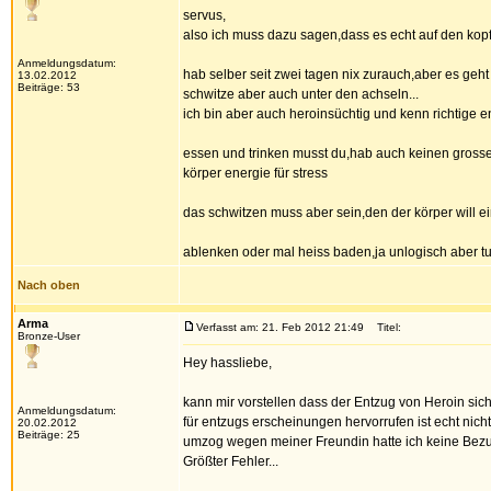
servus,
also ich muss dazu sagen,dass es echt auf den kop
Anmeldungsdatum:
hab selber seit zwei tagen nix zurauch,aber es geht
13.02.2012
Beiträge: 53
schwitze aber auch unter den achseln...
ich bin aber auch heroinsüchtig und kenn richtige 
essen und trinken musst du,hab auch keinen grosse
körper energie für stress
das schwitzen muss aber sein,den der körper will e
ablenken oder mal heiss baden,ja unlogisch aber tu
Nach oben
Arma
Verfasst am: 21. Feb 2012 21:49
Titel:
Bronze-User
Hey hassliebe,
kann mir vorstellen dass der Entzug von Heroin sic
Anmeldungsdatum:
für entzugs erscheinungen hervorrufen ist echt nich
20.02.2012
Beiträge: 25
umzog wegen meiner Freundin hatte ich keine Bezug
Größter Fehler...