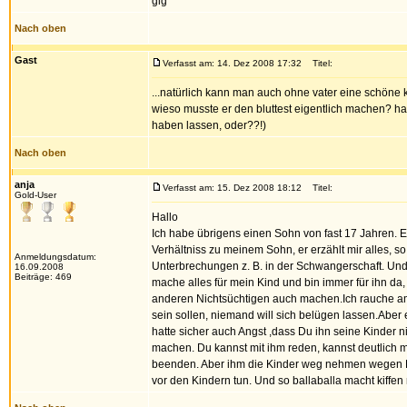
glg
Nach oben
Gast
Verfasst am: 14. Dez 2008 17:32
Titel:
...natürlich kann man auch ohne vater eine schöne ki
wieso musste er den bluttest eigentlich machen? ha
haben lassen, oder??!)
Nach oben
anja
Verfasst am: 15. Dez 2008 18:12
Titel:
Gold-User
Hallo
Ich habe übrigens einen Sohn von fast 17 Jahren. Er
Verhältniss zu meinem Sohn, er erzählt mir alles, so 
Anmeldungsdatum:
Unterbrechungen z. B. in der Schwangerschaft. Und
16.09.2008
Beiträge: 469
mache alles für mein Kind und bin immer für ihn da,
anderen Nichtsüchtigen auch machen.Ich rauche am 
sein sollen, niemand will sich belügen lassen.Aber 
hatte sicher auch Angst ,dass Du ihn seine Kinder ni
machen. Du kannst mit ihm reden, kannst deutlich
beenden. Aber ihm die Kinder weg nehmen wegen Kiff
vor den Kindern tun. Und so ballaballa macht kiffen n