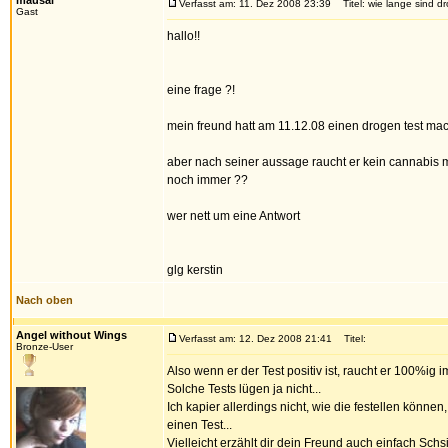
mausal
Verfasst am: 11. Dez 2008 23:39
Titel: wie lange sind dr
Gast
hallo!!
eine frage ?!
mein freund hatt am 11.12.08 einen drogen test mac
aber nach seiner aussage raucht er kein cannabis meh
noch immer ??
wer nett um eine Antwort
glg kerstin
Nach oben
Angel without Wings
Verfasst am: 12. Dez 2008 21:41
Titel:
Bronze-User
Also wenn er der Test positiv ist, raucht er 100%ig
Solche Tests lügen ja nicht...
Ich kapier allerdings nicht, wie die festellen könn
einen Test...
Vielleicht erzählt dir dein Freund auch einfach Sch