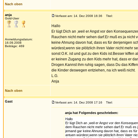
Nach oben
anja
Verfasst am: 14. Dez 2008 16:36
Titel:
Gold-User
Hallo
Er lügt Dich an ,weil er Angst vor den Konsequenze
Rauchen nicht mehr sehen darf.Er muß es ja nicht vo
Anmeldungsdatum:
keine Ahnung davon hat, dass es für denjenigen sc
16.09.2008
Beiträge: 469
würdest,wenn sie plötzlich ihren Vater nicht mehr
sonst O.K. ist und gut zu den Kids ist.Besser kiffe
er keinen Zugang zu den Kids mehr hat, dass er dann
Drogen.Kannst ihm ruhig sagen, dass Du das Kiffen 
die Kinder deswegen entziehen, na ich weiß nicht.
L.G.
Anja
Nach oben
Gast
Verfasst am: 14. Dez 2008 17:16
Titel:
anja hat Folgendes geschrieben:
Hallo
Er lügt Dich an ,weil er Angst vor den Konseque
dem Rauchen nicht mehr sehen darf.Er muß es ja n
jemand gar keine Ahnung davon hat, dass es für 
antuen würdest,wenn sie plötzlich ihren Vater 