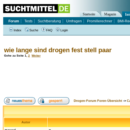
Startseite
Magazin
Int
Forum
Tests
Suchtberatung
Umfragen
Promillerechner
BMI-Re
Index
Suche
FAQ
Login
wie lange sind drogen fest stell paar
Gehe zu Seite
1
,
2
Weiter
Drogen-Forum Foren-Übersicht
->
Ca
Autor