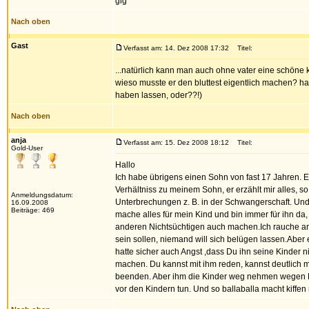
glg
Nach oben
Gast
Verfasst am: 14. Dez 2008 17:32
Titel:
...natürlich kann man auch ohne vater eine schöne ki
wieso musste er den bluttest eigentlich machen? ha
haben lassen, oder??!)
Nach oben
anja
Verfasst am: 15. Dez 2008 18:12
Titel:
Gold-User
Hallo
Ich habe übrigens einen Sohn von fast 17 Jahren. Er
Verhältniss zu meinem Sohn, er erzählt mir alles, so 
Anmeldungsdatum:
Unterbrechungen z. B. in der Schwangerschaft. Und
16.09.2008
Beiträge: 469
mache alles für mein Kind und bin immer für ihn da,
anderen Nichtsüchtigen auch machen.Ich rauche am 
sein sollen, niemand will sich belügen lassen.Aber 
hatte sicher auch Angst ,dass Du ihn seine Kinder ni
machen. Du kannst mit ihm reden, kannst deutlich
beenden. Aber ihm die Kinder weg nehmen wegen Kiff
vor den Kindern tun. Und so ballaballa macht kiffen n