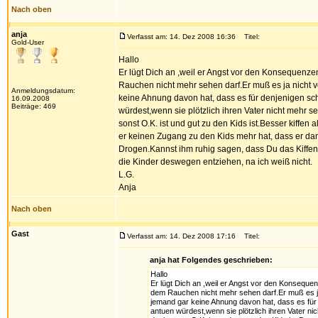
Nach oben
anja
Verfasst am: 14. Dez 2008 16:36
Titel:
Gold-User
Hallo
Er lügt Dich an ,weil er Angst vor den Konsequenze
Rauchen nicht mehr sehen darf.Er muß es ja nicht vo
Anmeldungsdatum:
keine Ahnung davon hat, dass es für denjenigen sc
16.09.2008
Beiträge: 469
würdest,wenn sie plötzlich ihren Vater nicht mehr
sonst O.K. ist und gut zu den Kids ist.Besser kiffe
er keinen Zugang zu den Kids mehr hat, dass er dann
Drogen.Kannst ihm ruhig sagen, dass Du das Kiffen 
die Kinder deswegen entziehen, na ich weiß nicht.
L.G.
Anja
Nach oben
Gast
Verfasst am: 14. Dez 2008 17:16
Titel:
anja hat Folgendes geschrieben:
Hallo
Er lügt Dich an ,weil er Angst vor den Konseque
dem Rauchen nicht mehr sehen darf.Er muß es ja n
jemand gar keine Ahnung davon hat, dass es für 
antuen würdest,wenn sie plötzlich ihren Vater 