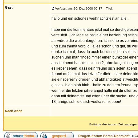
Gast
Verfasst am: 26. Dez 2008 05:37
Titel:
hallo und ein schönes weihnachtsfest an alle..
habe mir die kommentare jetzt mal so durchgelesen u
verteufelt... ich lebe selbst in einer beziehung seit n
als würde die welt untergehen. ich ziehe es vor eine
und zum thema vorbild.. alles schön und gut, du wills
denke ich mal, dass du auch bei dir suchen solltest
suchen und man findet immer einen punkt der einem stö
anscheinend hast du es doch 2 jahre lang nicht geme
es lieber sehen, dass dein freund sich jeden abend 10
freund aufeinmal das letzte für dich... kläre deine k
sie einsperren? drogen und abhängigkeit ist weichtg
gibt es.. blah blah blah .. halte zu deinem freund..
wenn er die letzten jahre angst hatte mit dir offen zu
dann mit deinem freund offen über die sache.. und ga
13 jährige seh, die sich vodka reinkippen!
Nach oben
Beiträge der letzten Zeit anzeigen
Drogen-Forum Foren-Übersicht
->
Ca