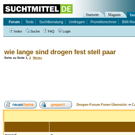
Startseite
Magazin
Int
Forum
Tests
Suchtberatung
Umfragen
Promillerechner
BMI-Re
Index
Suche
FAQ
Login
wie lange sind drogen fest stell paar
Gehe zu Seite
1
,
2
Weiter
Drogen-Forum Foren-Übersicht
->
Ca
Autor