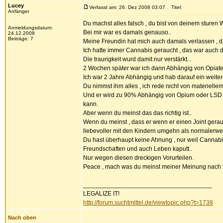
Lucey
Verfasst am: 26. Dez 2008 03:07
Titel:
Anfänger
Du machst alles falsch , du bist von deinem sturen 
Anmeldungsdatum:
Bei mir war es damals genauso..
24.12.2008
Beiträge: 7
Meine Freundin hat mich auch damals verlassen , d
Ich hatte immer Cannabis geraucht , das war auch de
Die traurigkeit wurd damit nur verstärkt...
2 Wochen später war ich dann Abhängig von Opiat
Ich war 2 Jahre Abhängig und hab darauf ein weiter
Du nimmst ihm alles , ich rede nicht von materiell
Und er wird zu 90% Abhängig von Opium oder LSD o
kann.
Aber wenn du meinst das das richtig ist..
Wenn du meinst , dass er wenn er einen Joint gerau
liebevoller mit den Kindern umgehn als normalerwe
Du hast überhaupt keine Ahnung , nur weil Cannab
Freundschaften und auch Leben kaputt..
Nur wegen diesen dreckigen Vorurteilen.
Peace , mach was du meinst meiner Meinung nach h
_____________________________________
LEGALIZE IT!
http://forum.suchtmittel.de/viewtopic.php?t=1738
Nach oben