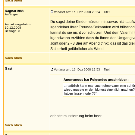
Nach oben
Ragnar1988
Verfasst am: 15. Dez 2008 20:24
Titel:
Anfänger
Du sagst deine Kinder müssen mit sowas nicht aufw
Anmeldungsdatum:
Irgendeiner ihrer Freunde/Bekannten wird früher o
10.12.2008
Beiträge: 8
kannst du sie nicht vor schützen. Und dem Vater hil
irgendwann erzählen dass du ihnen den Umgang verb
Joint oder 2 - 3 Bier am Abend trinkt, das ist das gl
Sicherheit gefährlicher als Weed.
Nach oben
Gast
Verfasst am: 16. Dez 2008 12:53
Titel:
Anonymous hat Folgendes geschrieben:
...natürlich kann man auch ohne vater eine schöne
wieso musste er den bluttest eigentlich machen?
haben lassen, oder??!)
er hatte mussterrung beim heer
Nach oben