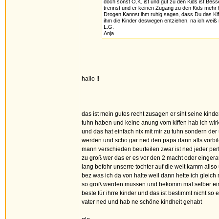
doch sonst O.K. ist und gut zu den Kids ist.Bes
trennst und er keinen Zugang zu den Kids mehr h
Drogen.Kannst ihm ruhig sagen, dass Du das Kiff
ihm die Kinder deswegen entziehen, na ich weiß 
L.G.
Anja
hallo !!
das ist mein gutes recht zusagen er siht seine kind
tuhn haben und keine anung vom kiffen hab ich wir
und das hat einfach nix mit mir zu tuhn sondern de
werden und scho gar ned den papa dann alls vorbild
mann verschieden beurteilen zwar ist ned jeder perf
zu groß wer das er es vor den 2 macht oder eingera
lang befohr unserre tochter auf die welt kamm allso
bez was ich da von halte weil dann hette ich gleich
so groß werden mussen und bekomm mal selber ein 
beste für ihrre kinder und das ist bestimmt nicht s
vater ned und hab ne schöne kindheit gehabt