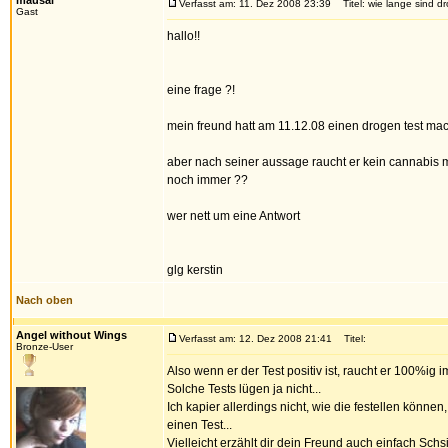
mausal
Verfasst am: 11. Dez 2008 23:39
Titel: wie lange sind dr
Gast
hallo!!
eine frage ?!
mein freund hatt am 11.12.08 einen drogen test mac
aber nach seiner aussage raucht er kein cannabis meh
noch immer ??
wer nett um eine Antwort
glg kerstin
Nach oben
Angel without Wings
Verfasst am: 12. Dez 2008 21:41
Titel:
Bronze-User
Also wenn er der Test positiv ist, raucht er 100%ig
Solche Tests lügen ja nicht...
Ich kapier allerdings nicht, wie die festellen könn
einen Test...
Vielleicht erzählt dir dein Freund auch einfach Sch