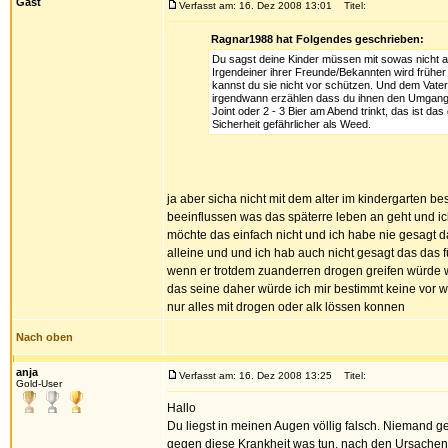
Gast
Verfasst am: 16. Dez 2008 13:01
Titel:
Ragnar1988 hat Folgendes geschrieben:
Du sagst deine Kinder müssen mit sowas nicht a
Irgendeiner ihrer Freunde/Bekannten wird frühe
kannst du sie nicht vor schützen. Und dem Vater 
irgendwann erzählen dass du ihnen den Umgang v
Joint oder 2 - 3 Bier am Abend trinkt, das ist das
Sicherheit gefährlicher als Weed.
ja aber sicha nicht mit dem alter im kindergarten be
beeinflussen was das späterre leben an geht und ich 
möchte das einfach nicht und ich habe nie gesagt da
alleine und und ich hab auch nicht gesagt das das 
wenn er trotdem zuanderren drogen greifen würde w
das seine daher würde ich mir bestimmt keine vor 
nur alles mit drogen oder alk lössen konnen
Nach oben
anja
Verfasst am: 16. Dez 2008 13:25
Titel:
Gold-User
Hallo
Du liegst in meinen Augen völlig falsch. Niemand ge
gegen diese Krankheit was tun, nach den Ursachen