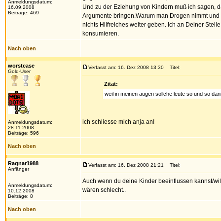
Anmeldungsdatum:
Und zu der Eziehung von Kindern muß ich sagen, dass
16.09.2008
Beiträge: 469
Argumente bringen.Warum man Drogen nimmt und wa
nichts Hilfreiches weiter geben. Ich an Deiner St
konsumieren.
Nach oben
worstcase
Verfasst am: 16. Dez 2008 13:30
Titel:
Gold-User
Zitat:
weil in meinen augen sollche leute so und so da
ich schliesse mich anja an!
Anmeldungsdatum:
28.11.2008
Beiträge: 596
Nach oben
Ragnar1988
Verfasst am: 16. Dez 2008 21:21
Titel:
Anfänger
Auch wenn du deine Kinder beeinflussen kannst/willst
Anmeldungsdatum:
wären schlecht..
10.12.2008
Beiträge: 8
Nach oben