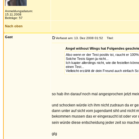
Anmeldungsdatum:
15.11.2008
Beiträge: 57
Nach oben
Gast
Verfasst am: 13. Dez 2008 01:52
Titel:
Angel without Wings hat Folgendes geschri
Also wenn er der Test positiv ist, raucht er 100
Solche Tests lügen ja nicht...
Ich kapier allerdings nicht, wie die festellen k
einen Test...
Vielleicht erzählt dir dein Freund auch einfach 
so hab ihn darauf noch mal angesprochen jetzt mei
und schocken würde ich ihm nicht zudraun da er gen
dann unter auf sicht vom jugendamt siht und nicht m
bekommen mussen das er eingeraucht ist oder vor 
sein würde diese entscheidung jeder zeit so mach
glg