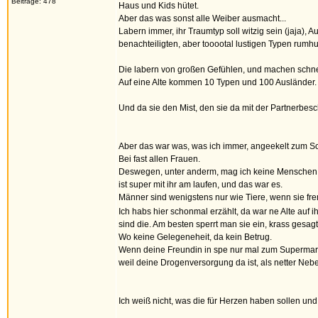
Beiträge: 478
Haus und Kids hütet.
Aber das was sonst alle Weiber ausmacht...
Labern immer, ihr Traumtyp soll witzig sein (jaja), 
benachteiligten, aber tooootal lustigen Typen rumhu
Die labern von großen Gefühlen, und machen schnell
Auf eine Alte kommen 10 Typen und 100 Ausländer. 
Und da sie den Mist, den sie da mit der Partnerbes
Aber das war was, was ich immer, angeekelt zum Sc
Bei fast allen Frauen.
Deswegen, unter anderm, mag ich keine Menschen, u
ist super mit ihr am laufen, und das war es.
Männer sind wenigstens nur wie Tiere, wenn sie fre
Ich habs hier schonmal erzählt, da war ne Alte auf 
sind die. Am besten sperrt man sie ein, krass gesagt
Wo keine Gelegeneheit, da kein Betrug.
Wenn deine Freundin in spe nur mal zum Supermarkt g
weil deine Drogenversorgung da ist, als netter Neb
Ich weiß nicht, was die für Herzen haben sollen und