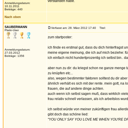
verstanden habe.
Anmeldungsdatum:
10.11.2011
Beiträge: 440
Nach oben
SAUBERMANN
Verfasst am: 28. März 2012 17:40
Titel:
Platin-User
zum startposter:
ich finde es erstmal gut, dass du dich hinterfragst
Anmeldungsdatum:
meine eigene meinung, die ich auf mich beziehe: 
27.03.2012
Beiträge: 1356
ich einfach nicht hundertprozentig ich selbst bin.. 
aber nun zu dir: du kriegst schon ne ganze menge t
zu knüpfen etc...
also, wegen bestimmter faktoren solltest du dir abe
ähnlich verhält es sich mit der rente. mein gott, n
frauen, die auf andere dinge achten.
auch wenn ich selbst sagen muß, dass wirklich viel
frau relativ schnell verlassen, als ich arbeitslos 
ich selbst würde von meiner zukünftigen frau allerdin
gibt doch das schöne lied:
"YOU ONLY SAY YOU LOVE ME WHEN YOU'RE D