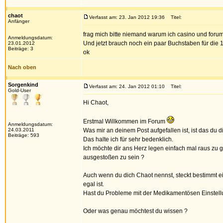
chaot
Verfasst am: 23. Jan 2012 19:36
Titel:
Anfänger
frag mich bitte niemand warum ich casino und foru
Anmeldungsdatum:
Und jetzt brauch noch ein paar Buchstaben für die
23.01.2012
Beiträge: 3
ok
Nach oben
Sorgenkind
Verfasst am: 24. Jan 2012 01:10
Titel:
Gold-User
Hi Chaot,
Erstmal Willkommen im Forum
Anmeldungsdatum:
24.03.2011
Was mir an deinem Post aufgefallen ist, ist das du d
Beiträge: 593
Das halte ich für sehr bedenklich.
Ich möchte dir ans Herz legen einfach mal raus zu
ausgestoßen zu sein ?
Auch wenn du dich Chaot nennst, steckt bestimmt ei
egal ist.
Hast du Probleme mit der Medikamentösen Einstellu
Oder was genau möchtest du wissen ?