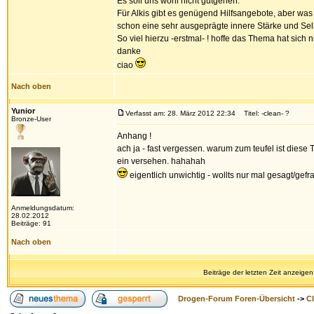
Es soll uns wohl nicht gutgehen.
Für Alkis gibt es genügend Hilfsangebote, aber was
schon eine sehr ausgeprägte innere Stärke und Sel
So viel hierzu -erstmal- ! hoffe das Thema hat sich
danke
ciao
Nach oben
Yunior
Verfasst am: 28. März 2012 22:34
Titel: -clean- ?
Bronze-User
Anhang !
ach ja - fast vergessen. warum zum teufel ist diese 
ein versehen. hahahah
eigentlich unwichtig - wollts nur mal gesagt/gefr
Anmeldungsdatum:
28.02.2012
Beiträge: 91
Nach oben
Beiträge der letzten Zeit anzeigen
Drogen-Forum Foren-Übersicht
->
Cl