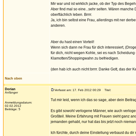
Mir war und ist wirklich jacke, ob der Typ des Begeh
Aber find mal so eine...sehr selten. Wären manche Di
oberflächlich leben. Brrrr.
Ja, ich bin selbst eine Frau, allerdings mit ner derbe
anderen.
Aber du hast einen Vorteil!
Wenn sich dann ne Frau für dich interessiert, (Dro
für dich, nicht wegen Kohle, sei es nach Scheidung
Klamotten/Shoppingwahn zu befriedigen.
(den hab ich auch nicht brrrr. Danke Gott, das der K
Nach oben
Dorian
Verfasst am: 17. Feb 2012 00:29
Titel:
Anfänger
Tut mir leid, wenn ich das so sage, aber dein Beitra
Anmeldungsdatum:
02.02.2012
Beiträge: 5
Es gibt sowohl verlogene Männer, wie auch verloge
Großteil. Meine Erfahrung mit Frauen sieht ganz an
jemanden gehabt, nur hat das bis jetzt noch nieman
Ich fürchte, durch deine Einstellung verbaust du di