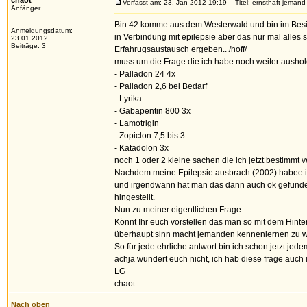
chaot
Verfasst am: 23. Jan 2012 19:19
Titel: ernsthaft jeman
Anfänger
Bin 42 komme aus dem Westerwald und bin im Besi
Anmeldungsdatum:
in Verbindung mit epilepsie aber das nur mal alles s
23.01.2012
Beiträge: 3
Erfahrugsaustausch ergeben.../hoff/
muss um die Frage die ich habe noch weiter aushol
- Palladon 24 4x
- Palladon 2,6 bei Bedarf
- Lyrika
- Gabapentin 800 3x
- Lamotrigin
- Zopiclon 7,5 bis 3
- Katadolon 3x
noch 1 oder 2 kleine sachen die ich jetzt bestimmt 
Nachdem meine Epilepsie ausbrach (2002) habee i
und irgendwann hat man das dann auch ok gefunden u
hingestellt.
Nun zu meiner eigentlichen Frage:
Könnt Ihr euch vorstellen das man so mit dem Hinter
überhaupt sinn macht jemanden kennenlernen zu 
So für jede ehrliche antwort bin ich schon jetzt je
achja wundert euch nicht, ich hab diese frage auch 
LG
chaot
Nach oben