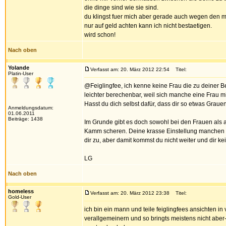
die dinge sind wie sie sind.
du klingst fuer mich aber gerade auch wegen den me
nur auf geld achten kann ich nicht bestaetigen.
wird schon!
Nach oben
Yolande
Verfasst am: 20. März 2012 22:54
Titel:
Platin-User
@Feiglingfee, ich kenne keine Frau die zu deiner
leichter berechenbar, weil sich manche eine Frau m
Hasst du dich selbst dafür, dass dir so etwas Grauen
Anmeldungsdatum:
01.06.2011
Beiträge: 1438
Im Grunde gibt es doch sowohl bei den Frauen als a
Kamm scheren. Deine krasse Einstellung manchen Di
dir zu, aber damit kommst du nicht weiter und dir 
LG
Nach oben
homeless
Verfasst am: 20. März 2012 23:38
Titel:
Gold-User
ich bin ein mann und teile feiglingfees ansichten i
verallgemeinern und so bringts meistens nicht aber