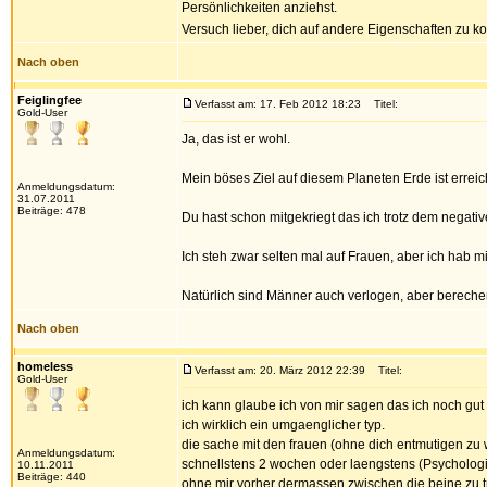
Persönlichkeiten anziehst.
Versuch lieber, dich auf andere Eigenschaften zu k
Nach oben
Feiglingfee
Verfasst am: 17. Feb 2012 18:23
Titel:
Gold-User
Ja, das ist er wohl.
Mein böses Ziel auf diesem Planeten Erde ist erreic
Anmeldungsdatum:
31.07.2011
Beiträge: 478
Du hast schon mitgekriegt das ich trotz dem negativ
Ich steh zwar selten mal auf Frauen, aber ich hab m
Natürlich sind Männer auch verlogen, aber bereche
Nach oben
homeless
Verfasst am: 20. März 2012 22:39
Titel:
Gold-User
ich kann glaube ich von mir sagen das ich noch g
ich wirklich ein umgaenglicher typ.
die sache mit den frauen (ohne dich entmutigen zu w
Anmeldungsdatum:
schnellstens 2 wochen oder laengstens (Psychologin
10.11.2011
Beiträge: 440
ohne mir vorher dermassen zwischen die beine zu tr