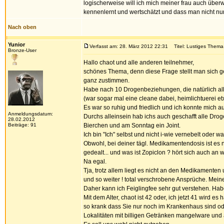
logischerweise will ich mich meiner frau auch überw
kennenlernt und wertschätzt und dass man nicht nur
Nach oben
Yunior
Verfasst am: 28. März 2012 22:31
Titel: Lustiges Thema
Bronze-User
Hallo chaot und alle anderen teilnehmer,
schönes Thema, denn diese Frage stellt man sich ge
ganz zustimmen.
Habe nach 10 Drogenbeziehungen, die natürlich all
(war sogar mal eine cleane dabei, heimlichtuerei etx
Es war so ruhig und friedlich und ich konnte mich a
Anmeldungsdatum:
Durchs alleinsein hab ichs auch geschafft alle D
28.02.2012
Beiträge: 91
Bierchen und am Sonntag ein Joint.
Ich bin "Ich" selbst und nicht i-wie vernebelt oder w
Obwohl, bei deiner tägl. Medikamentendosis ist es na
gedealt... und was ist Zopiclon ? hört sich auch a
Na egal.
Tja, trotz allem liegt es nicht an den Medikamente
und so weiter ! total verschrobene Ansprüche. Mei
Daher kann ich Feiglingfee sehr gut verstehen. Ha
Mit dem Alter, chaot ist 42 oder, ich jetzt 41 wird 
so krank dass Sie nur noch im Krankenhaus sind od
Lokalitäten mit billigen Getränken mangelware und a