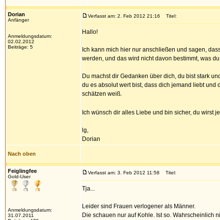
Dorian
Verfasst am: 2. Feb 2012 21:16
Titel:
Anfänger
Hallo!
Anmeldungsdatum:
02.02.2012
Beiträge: 5
Ich kann mich hier nur anschließen und sagen, das
werden, und das wird nicht davon bestimmt, was du
Du machst dir Gedanken über dich, du bist stark und
du es absolut wert bist, dass dich jemand liebt und
schätzen weiß.
Ich wünsch dir alles Liebe und bin sicher, du wirst 
lg,
Dorian
Nach oben
Feiglingfee
Verfasst am: 3. Feb 2012 11:58
Titel:
Gold-User
Tja...
Leider sind Frauen verlogener als Männer.
Anmeldungsdatum:
Die schauen nur auf Kohle. Ist so. Wahrscheinlich n
31.07.2011