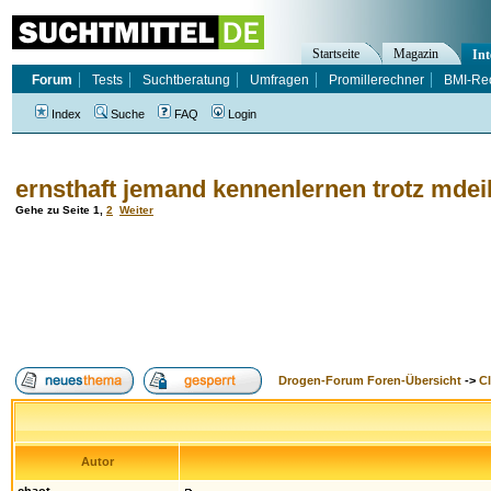
Startseite
Magazin
Int
Forum
Tests
Suchtberatung
Umfragen
Promillerechner
BMI-Re
Index
Suche
FAQ
Login
ernsthaft jemand kennenlernen trotz md
Gehe zu Seite
1
,
2
Weiter
Drogen-Forum Foren-Übersicht
->
Cl
Autor