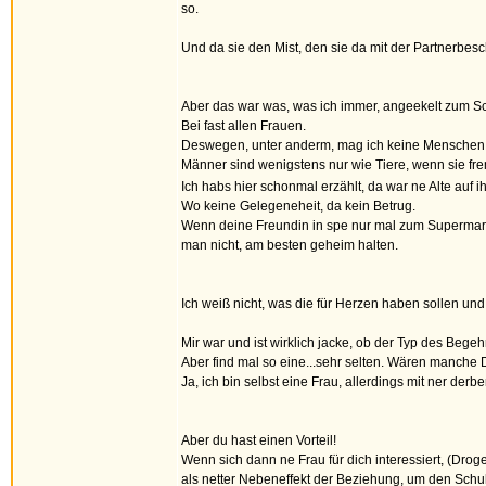
so.
Und da sie den Mist, den sie da mit der Partnerbes
Aber das war was, was ich immer, angeekelt zum Sc
Bei fast allen Frauen.
Deswegen, unter anderm, mag ich keine Menschen, un
Männer sind wenigstens nur wie Tiere, wenn sie fre
Ich habs hier schonmal erzählt, da war ne Alte auf 
Wo keine Gelegeneheit, da kein Betrug.
Wenn deine Freundin in spe nur mal zum Supermarkt g
man nicht, am besten geheim halten.
Ich weiß nicht, was die für Herzen haben sollen und
Mir war und ist wirklich jacke, ob der Typ des Begeh
Aber find mal so eine...sehr selten. Wären manche Din
Ja, ich bin selbst eine Frau, allerdings mit ner derb
Aber du hast einen Vorteil!
Wenn sich dann ne Frau für dich interessiert, (Drog
als netter Nebeneffekt der Beziehung, um den Sch