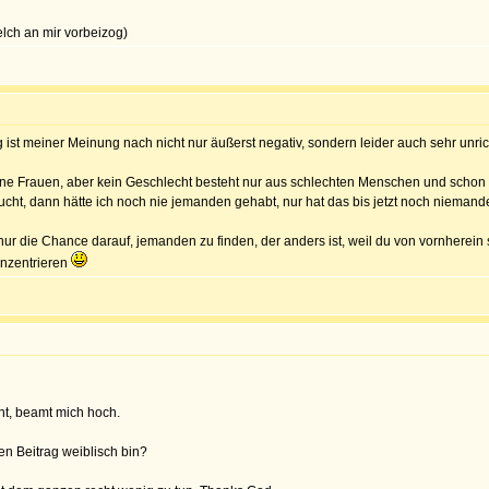
elch an mir vorbeizog)
g ist meiner Meinung nach nicht nur äußerst negativ, sondern leider auch sehr unric
ne Frauen, aber kein Geschlecht besteht nur aus schlechten Menschen und schon g
ht, dann hätte ich noch nie jemanden gehabt, nur hat das bis jetzt noch niemande
r nur die Chance darauf, jemanden zu finden, der anders ist, weil du von vornherein
onzentrieren
ht, beamt mich hoch.
en Beitrag weiblisch bin?