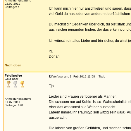
Anmeldungsdatum:
02.02.2012
Beiträge: 5
Ich kann mich hier nur anschließen und sagen, das
viel Geld du hast oder von anderen oberflächlichen
Du machst dir Gedanken über dich, du bist stark und 
auch sicher jemanden finden, der das erkennt und di
Ich wünsch dir alles Liebe und bin sicher, du wirst 
lg,
Dorian
Nach oben
Feiglingfee
Verfasst am: 3. Feb 2012 11:58
Titel:
Gold-User
Tja...
Leider sind Frauen verlogener als Männer.
Anmeldungsdatum:
Die schauen nur auf Kohle. Ist so. Wahrscheinlich n
31.07.2011
Beiträge: 478
Aber das was sonst alle Weiber ausmacht...
Labern immer, ihr Traumtyp soll witzig sein (jaja), 
ausgelacht.
Die labern von großen Gefühlen, und machen schnel