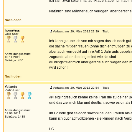
Ich steh zwar selten mal auf Frauen, aber ich hab m
Natürlich sind Männer auch verlogen, aber bereche
Nach oben
homeless
Verfasst am: 20. März 2012 22:39
Titel:
Gold-User
ich kann glaube ich von mir sagen das ich noch gu
die sache mit den frauen (ohne dich entmutigen zu 
aber auch verrueckt auf ihre Art) 1 Jahr aufs uebel
Anmeldungsdatum:
zugrunde aber die dinge sind wie sie sind.
10.11.2011
Beiträge: 440
du klingst fuer mich aber gerade auch wegen den med
wird schon!
Nach oben
Yolande
Verfasst am: 20. März 2012 22:54
Titel:
Platin-User
@Feiglingfee, ich kenne keine Frau die zu deiner 
und das ziemlich klar und deutlich, sowie es dir als
Anmeldungsdatum:
Im Grunde gibt es doch sowohl bei den Frauen als 
01.06.2011
Beiträge: 1438
kann ich gut nachvollziehen - sie klingen nach Verb
LG