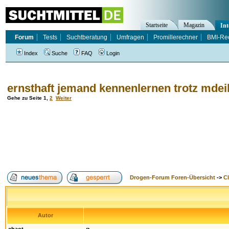
Startseite
Magazin
Int
Forum
Tests
Suchtberatung
Umfragen
Promillerechner
BMI-Re
Index
Suche
FAQ
Login
ernsthaft jemand kennenlernen trotz md
Gehe zu Seite
1
,
2
Weiter
Drogen-Forum Foren-Übersicht
->
Cl
Autor