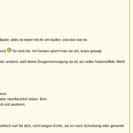
be, alles ist super mit ihr am laufen, und das war es.
rvice
So sind die. Am besten sperrt man sie ein, krass gesagt.
nter anderm, weil deine Drogenversorgung da ist, als netter Nebeneffekt. Weiß
muss.
ber oberflächlich leben. Brrrr.
lbst und anderen.
rklich nur! für dich, nicht wegen Kohle, sei es nach Scheidung oder generell