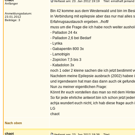
chaot
Verfasst am: 23. Jan 2012 19:19
Titel: ernsthaft jeman
Anfänger
Bin 42 komme aus dem Westerwald und bin im Besi
Anmeldungsdatum:
in Verbindung mit epilepsie aber das nur mal alles s
23.01.2012
Beiträge: 3
Erfahrugsaustausch ergeben.../hoff/
muss um die Frage die ich habe noch weiter aushol
- Palladon 24 4x
- Palladon 2,6 bei Bedarf
- Lyrika
- Gabapentin 800 3x
- Lamotrigin
- Zopiclon 7,5 bis 3
- Katadolon 3x
noch 1 oder 2 kleine sachen die ich jetzt bestimmt 
Nachdem meine Epilepsie ausbrach (2002) habee i
und irgendwann hat man das dann auch ok gefunden un
Nun zu meiner eigentlichen Frage:
Könnt Ihr euch vorstellen das man so mit dem Hinte
So für jede ehrliche antwort bin ich schon jetzt je
achja wundert euch nicht, ich hab diese frage auch 
LG
chaot
Nach oben
chaot
Verfasst am: 23. Jan 2012 19:36
Titel: