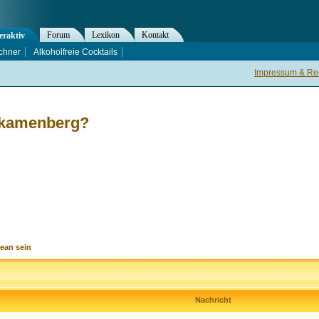
Forum
Lexikon
Kontakt
eraktiv
chner
Alkoholfreie Cocktails
Impressum & Rec
eikamenberg?
ean sein
Nachricht