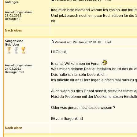
Anfänger
frag mich bitte niemand warum ich casino und foru
Anmeldungsdatum:
Und jetzt brauch noch ein paar Buchstaben für die
23.01.2012
Beiträge: 3
ok
Nach oben
Sorgenkind
Verfasst am: 24. Jan 2012 01:10
Titel:
Gold-User
Hi Chaot,
Erstmal Willkommen im Forum
Anmeldungsdatum:
24.03.2011
Was mir an deinem Post aufgefallen ist, ist das du d
Beiträge: 593
Das halte ich für sehr bedenklich.
Ich möchte dir ans Herz legen einfach mal raus zu
Auch wenn du dich Chaot nennst, steckt bestimmt ein
Hast du Probleme mit der Medikamentösen Einstellu
Oder was genau möchtest du wissen ?
lG vom Sorgenkind
Nach oben