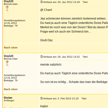
Oxy123
Verfasst am: 29. Jan 2012 13:18
Titel:
Bronze-User
@ Chaot
Jep schmerzen können ziemlich Isolierend wirken..
Anmeldungsdatum:
Du hast ja auch eine Täglich ordentliche Dosis Palla
12.01.2012
Beiträge: 79
Merkst du noch was von der Dosis? Bist du davon 
Frage weil ich auch ein Schmerzi bin...
Gruß Oxy
Nach oben
Oxy123
Verfasst am: 29. Jan 2012 13:22
Titel:
Bronze-User
meinte natürlich:
Du hast ja auch Täglich eine ordentliche Dosis Palla
Anmeldungsdatum:
12.01.2012
Beiträge: 79
So rum ist es richtig... Schade das man die Beiträge 
Nach oben
Dorian
Verfasst am: 2. Feb 2012 21:16
Titel:
Anfänger
Hallo!