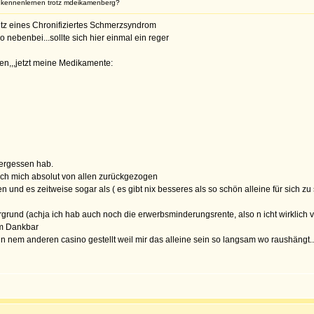
d kennenlernen trotz mdeikamenberg?
tz eines Chronifiziertes Schmerzsyndrom
o nebenbei...sollte sich hier einmal ein reger
en,,,jetzt meine Medikamente:
vergessen hab.
ch mich absolut von allen zurückgezogen
d es zeitweise sogar als ( es gibt nix besseres als so schön alleine für sich zu s
rgrund (achja ich hab auch noch die erwerbsminderungsrente, also n icht wirklic
dem Dankbar
in nem anderen casino gestellt weil mir das alleine sein so langsam wo raushängt..