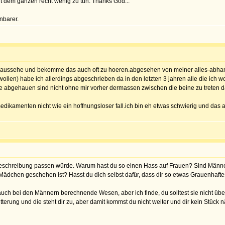
it dem ganzen recht wenig zu tun. Thanks God...
nbarer.
t aussehe und bekomme das auch oft zu hoeren.abgesehen von meiner alles-abhangi
wollen) habe ich allerdings abgeschrieben da in den letzten 3 jahren alle die ich 
ste abgehauen sind nicht ohne mir vorher dermassen zwischen die beine zu treten d
ikamenten nicht wie ein hoffnungsloser fall.ich bin eh etwas schwierig und das al
Beschreibung passen würde. Warum hast du so einen Hass auf Frauen? Sind Männer
 Mädchen geschehen ist? Hasst du dich selbst dafür, dass dir so etwas Grauenhaftes
auch bei den Männern berechnende Wesen, aber ich finde, du solltest sie nicht 
itterung und die steht dir zu, aber damit kommst du nicht weiter und dir kein Stüc