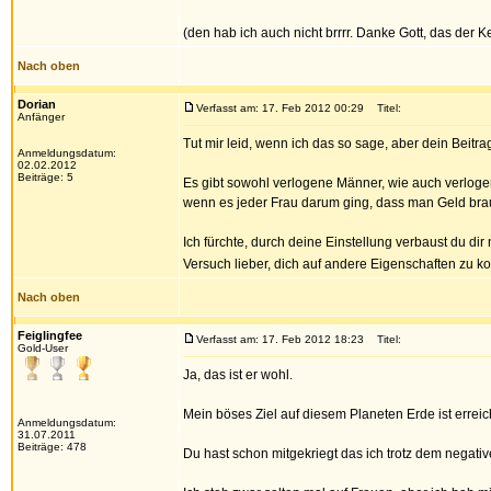
(den hab ich auch nicht brrrr. Danke Gott, das der K
Nach oben
Dorian
Verfasst am: 17. Feb 2012 00:29
Titel:
Anfänger
Tut mir leid, wenn ich das so sage, aber dein Beitra
Anmeldungsdatum:
02.02.2012
Beiträge: 5
Es gibt sowohl verlogene Männer, wie auch verloge
wenn es jeder Frau darum ging, dass man Geld brauc
Ich fürchte, durch deine Einstellung verbaust du di
Versuch lieber, dich auf andere Eigenschaften zu k
Nach oben
Feiglingfee
Verfasst am: 17. Feb 2012 18:23
Titel:
Gold-User
Ja, das ist er wohl.
Mein böses Ziel auf diesem Planeten Erde ist erreic
Anmeldungsdatum:
31.07.2011
Beiträge: 478
Du hast schon mitgekriegt das ich trotz dem negativ