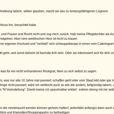
chreibung labern, selber glauben, macht sie das zu leistungsfähigeren Lügnern.
hluss hin, beoachtet habe.
d Frauen erst Recht nicht und zog mich zurück. Hab meine Pflegetochter als Aufga
mdgehen. Aber nem weiblischen Herz ist nicht zu trauen.
ihrer eigenen Hochzeit und ''verliebt'' sich schwuppdiwupp in einen vom Cateringse
eht, und sonst daheim ist kannste froh sein. Oder sie interessiert sich für dich u
 was für ein nicht vorhandenes Rückgrat, Nein zu sich selbst zu sagen.
rs, was nur alle 10 Jahre mal passiert, schaffen geht oder vom Staat lebt oder gar 
ge nicht passiert, wäre ich vielleicht auch so wie die andern, tiefgründig labern, a
en ''N*zieinstellung''. Damit meine ich spasshalber erklärt : extrem streng mit mir se
en die missbraucht werden können geheim halten!, jedenfalls anfangs) dann auch wi
uhtick und Klamotten/Shoppingwahn zu befriedigen.