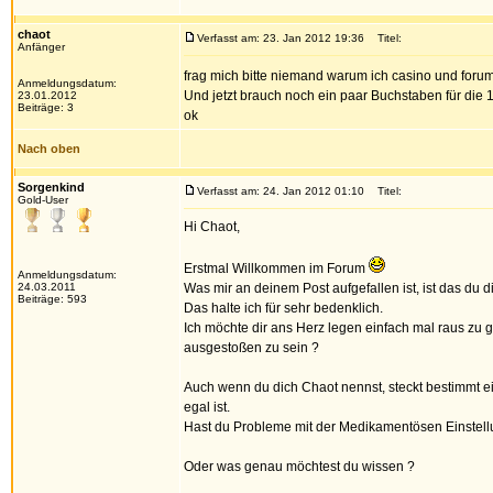
chaot
Verfasst am: 23. Jan 2012 19:36
Titel:
Anfänger
frag mich bitte niemand warum ich casino und foru
Anmeldungsdatum:
Und jetzt brauch noch ein paar Buchstaben für die
23.01.2012
Beiträge: 3
ok
Nach oben
Sorgenkind
Verfasst am: 24. Jan 2012 01:10
Titel:
Gold-User
Hi Chaot,
Erstmal Willkommen im Forum
Anmeldungsdatum:
24.03.2011
Was mir an deinem Post aufgefallen ist, ist das du d
Beiträge: 593
Das halte ich für sehr bedenklich.
Ich möchte dir ans Herz legen einfach mal raus zu
ausgestoßen zu sein ?
Auch wenn du dich Chaot nennst, steckt bestimmt ei
egal ist.
Hast du Probleme mit der Medikamentösen Einstellu
Oder was genau möchtest du wissen ?