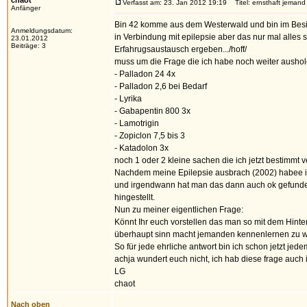
chaot
Verfasst am: 23. Jan 2012 19:19
Titel: ernsthaft jeman
Anfänger
Bin 42 komme aus dem Westerwald und bin im Besi
Anmeldungsdatum:
in Verbindung mit epilepsie aber das nur mal alles s
23.01.2012
Beiträge: 3
Erfahrugsaustausch ergeben.../hoff/
muss um die Frage die ich habe noch weiter aushol
- Palladon 24 4x
- Palladon 2,6 bei Bedarf
- Lyrika
- Gabapentin 800 3x
- Lamotrigin
- Zopiclon 7,5 bis 3
- Katadolon 3x
noch 1 oder 2 kleine sachen die ich jetzt bestimmt 
Nachdem meine Epilepsie ausbrach (2002) habee i
und irgendwann hat man das dann auch ok gefunden u
hingestellt.
Nun zu meiner eigentlichen Frage:
Könnt Ihr euch vorstellen das man so mit dem Hinter
überhaupt sinn macht jemanden kennenlernen zu 
So für jede ehrliche antwort bin ich schon jetzt je
achja wundert euch nicht, ich hab diese frage auch 
LG
chaot
Nach oben