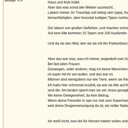
Beiträge: 478
Haus und Kids hütet.
Aber das was sonst alle Weiber ausmacht...
Labern immer, ihr Traumtyp soll witzig sein (jaja), 
benachteiligten, aber tooootal lustigen Typen rumhu
Die labern von großen Gefühlen, und machen schnell
Auf eine Alte kommen 10 Typen und 100 Ausländer. 
Und da sie den Mist, den sie da mit der Partnerbes
Aber das war was, was ich immer, angeekelt zum Sc
Bei fast allen Frauen.
Deswegen, unter anderm, mag ich keine Menschen, u
ist super mit ihr am laufen, und das war es.
Männer sind wenigstens nur wie Tiere, wenn sie fre
Ich habs hier schonmal erzählt, da war ne Alte auf 
sind die. Am besten sperrt man sie ein, krass gesagt
Wo keine Gelegeneheit, da kein Betrug.
Wenn deine Freundin in spe nur mal zum Supermarkt g
weil deine Drogenversorgung da ist, als netter Neb
Ich weiß nicht, was die für Herzen haben sollen und