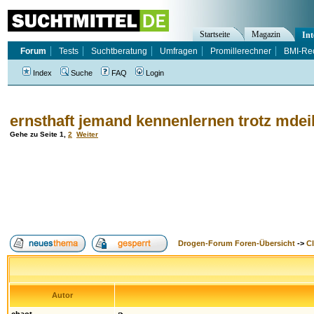
Startseite
Magazin
Int
Forum
Tests
Suchtberatung
Umfragen
Promillerechner
BMI-Re
Index
Suche
FAQ
Login
ernsthaft jemand kennenlernen trotz md
Gehe zu Seite
1
,
2
Weiter
Drogen-Forum Foren-Übersicht
->
Cl
Autor