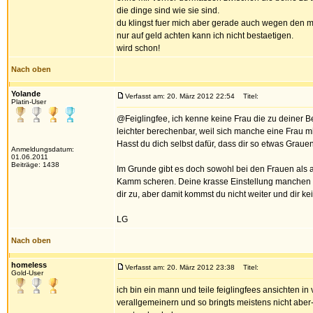
die dinge sind wie sie sind.
du klingst fuer mich aber gerade auch wegen den me
nur auf geld achten kann ich nicht bestaetigen.
wird schon!
Nach oben
Yolande
Verfasst am: 20. März 2012 22:54
Titel:
Platin-User
@Feiglingfee, ich kenne keine Frau die zu deiner
leichter berechenbar, weil sich manche eine Frau m
Hasst du dich selbst dafür, dass dir so etwas Grauen
Anmeldungsdatum:
01.06.2011
Beiträge: 1438
Im Grunde gibt es doch sowohl bei den Frauen als a
Kamm scheren. Deine krasse Einstellung manchen Di
dir zu, aber damit kommst du nicht weiter und dir 
LG
Nach oben
homeless
Verfasst am: 20. März 2012 23:38
Titel:
Gold-User
ich bin ein mann und teile feiglingfees ansichten i
verallgemeinern und so bringts meistens nicht aber