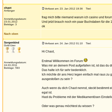
chaot
Verfasst am: 23. Jan 2012 19:36
Titel:
Anfänger
frag mich bitte niemand warum ich casino und foru
Anmeldungsdatum:
Und jetzt brauch noch ein paar Buchstaben für die
23.01.2012
Beiträge: 3
ok
Nach oben
Sorgenkind
Verfasst am: 24. Jan 2012 01:10
Titel:
Gold-User
Hi Chaot,
Erstmal Willkommen im Forum
Anmeldungsdatum:
24.03.2011
Was mir an deinem Post aufgefallen ist, ist das du d
Beiträge: 593
Das halte ich für sehr bedenklich.
Ich möchte dir ans Herz legen einfach mal raus zu
ausgestoßen zu sein ?
Auch wenn du dich Chaot nennst, steckt bestimmt ei
egal ist.
Hast du Probleme mit der Medikamentösen Einstellu
Oder was genau möchtest du wissen ?