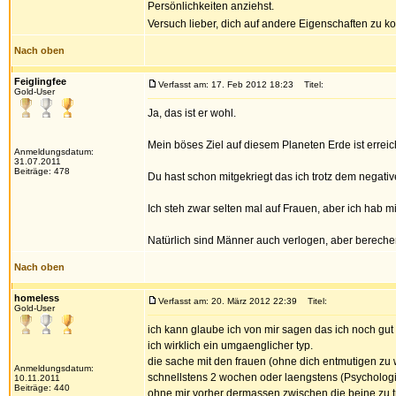
Persönlichkeiten anziehst.
Versuch lieber, dich auf andere Eigenschaften zu k
Nach oben
Feiglingfee
Verfasst am: 17. Feb 2012 18:23
Titel:
Gold-User
Ja, das ist er wohl.
Mein böses Ziel auf diesem Planeten Erde ist erreic
Anmeldungsdatum:
31.07.2011
Beiträge: 478
Du hast schon mitgekriegt das ich trotz dem negativ
Ich steh zwar selten mal auf Frauen, aber ich hab m
Natürlich sind Männer auch verlogen, aber bereche
Nach oben
homeless
Verfasst am: 20. März 2012 22:39
Titel:
Gold-User
ich kann glaube ich von mir sagen das ich noch g
ich wirklich ein umgaenglicher typ.
die sache mit den frauen (ohne dich entmutigen zu w
Anmeldungsdatum:
schnellstens 2 wochen oder laengstens (Psychologin
10.11.2011
Beiträge: 440
ohne mir vorher dermassen zwischen die beine zu tr