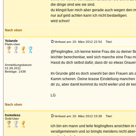
die dinge sind wie sie sind.
du klingst fuer mich aber gerade auch wegen den me
nur auf geld achten kann ich nicht bestaetigen.
wird schon!
Nach oben
Yolande
Verfasst am: 20. März 2012 22:54
Titel:
Platin-User
@Feiglingfee, ich kenne keine Frau die zu deiner
leichter berechenbar, weil sich manche eine Frau m
Hasst du dich selbst dafür, dass dir so etwas Grauen
Anmeldungsdatum:
01.06.2011
Beiträge: 1438
Im Grunde gibt es doch sowohl bei den Frauen als a
Kamm scheren. Deine krasse Einstellung manchen Di
dir zu, aber damit kommst du nicht weiter und dir 
LG
Nach oben
homeless
Verfasst am: 20. März 2012 23:38
Titel:
Gold-User
ich bin ein mann und teile feiglingfees ansichten i
verallgemeinern und so bringts meistens nicht aber