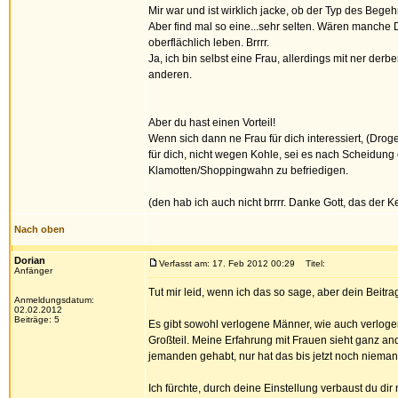
Mir war und ist wirklich jacke, ob der Typ des Begeh
Aber find mal so eine...sehr selten. Wären manche Di
oberflächlich leben. Brrrr.
Ja, ich bin selbst eine Frau, allerdings mit ner derbe
anderen.
Aber du hast einen Vorteil!
Wenn sich dann ne Frau für dich interessiert, (Dro
für dich, nicht wegen Kohle, sei es nach Scheidung
Klamotten/Shoppingwahn zu befriedigen.
(den hab ich auch nicht brrrr. Danke Gott, das der K
Nach oben
Dorian
Verfasst am: 17. Feb 2012 00:29
Titel:
Anfänger
Tut mir leid, wenn ich das so sage, aber dein Beitra
Anmeldungsdatum:
02.02.2012
Beiträge: 5
Es gibt sowohl verlogene Männer, wie auch verloge
Großteil. Meine Erfahrung mit Frauen sieht ganz an
jemanden gehabt, nur hat das bis jetzt noch nieman
Ich fürchte, durch deine Einstellung verbaust du di