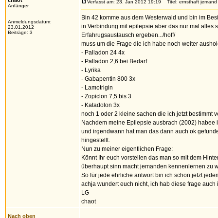
chaot
Verfasst am: 23. Jan 2012 19:19
Titel: ernsthaft jeman
Anfänger
Bin 42 komme aus dem Westerwald und bin im Besi
Anmeldungsdatum:
in Verbindung mit epilepsie aber das nur mal alles s
23.01.2012
Beiträge: 3
Erfahrugsaustausch ergeben.../hoff/
muss um die Frage die ich habe noch weiter aushol
- Palladon 24 4x
- Palladon 2,6 bei Bedarf
- Lyrika
- Gabapentin 800 3x
- Lamotrigin
- Zopiclon 7,5 bis 3
- Katadolon 3x
noch 1 oder 2 kleine sachen die ich jetzt bestimmt 
Nachdem meine Epilepsie ausbrach (2002) habee i
und irgendwann hat man das dann auch ok gefunden u
hingestellt.
Nun zu meiner eigentlichen Frage:
Könnt Ihr euch vorstellen das man so mit dem Hinter
überhaupt sinn macht jemanden kennenlernen zu 
So für jede ehrliche antwort bin ich schon jetzt je
achja wundert euch nicht, ich hab diese frage auch 
LG
chaot
Nach oben