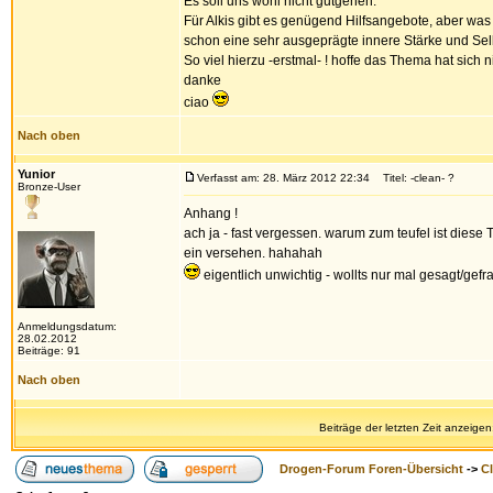
Es soll uns wohl nicht gutgehen.
Für Alkis gibt es genügend Hilfsangebote, aber was
schon eine sehr ausgeprägte innere Stärke und Sel
So viel hierzu -erstmal- ! hoffe das Thema hat sich
danke
ciao
Nach oben
Yunior
Verfasst am: 28. März 2012 22:34
Titel: -clean- ?
Bronze-User
Anhang !
ach ja - fast vergessen. warum zum teufel ist diese 
ein versehen. hahahah
eigentlich unwichtig - wollts nur mal gesagt/gefr
Anmeldungsdatum:
28.02.2012
Beiträge: 91
Nach oben
Beiträge der letzten Zeit anzeigen
Drogen-Forum Foren-Übersicht
->
Cl