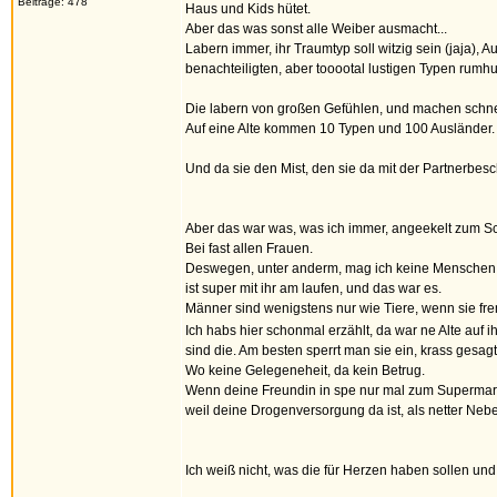
Beiträge: 478
Haus und Kids hütet.
Aber das was sonst alle Weiber ausmacht...
Labern immer, ihr Traumtyp soll witzig sein (jaja), 
benachteiligten, aber tooootal lustigen Typen rumhu
Die labern von großen Gefühlen, und machen schnell
Auf eine Alte kommen 10 Typen und 100 Ausländer. 
Und da sie den Mist, den sie da mit der Partnerbes
Aber das war was, was ich immer, angeekelt zum Sc
Bei fast allen Frauen.
Deswegen, unter anderm, mag ich keine Menschen, u
ist super mit ihr am laufen, und das war es.
Männer sind wenigstens nur wie Tiere, wenn sie fre
Ich habs hier schonmal erzählt, da war ne Alte auf 
sind die. Am besten sperrt man sie ein, krass gesagt
Wo keine Gelegeneheit, da kein Betrug.
Wenn deine Freundin in spe nur mal zum Supermarkt g
weil deine Drogenversorgung da ist, als netter Neb
Ich weiß nicht, was die für Herzen haben sollen und