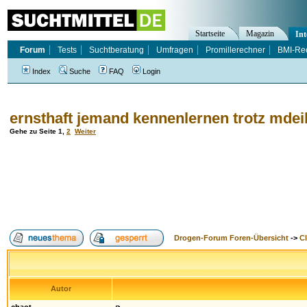
Startseite
Magazin
Int
Forum
Tests
Suchtberatung
Umfragen
Promillerechner
BMI-Re
Index
Suche
FAQ
Login
ernsthaft jemand kennenlernen trotz md
Gehe zu Seite
1
,
2
Weiter
Drogen-Forum Foren-Übersicht
->
Cl
Autor