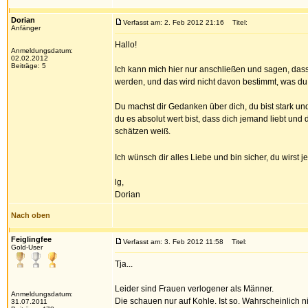
Dorian
Verfasst am: 2. Feb 2012 21:16
Titel:
Anfänger
Hallo!
Anmeldungsdatum:
02.02.2012
Beiträge: 5
Ich kann mich hier nur anschließen und sagen, das
werden, und das wird nicht davon bestimmt, was du
Du machst dir Gedanken über dich, du bist stark und
du es absolut wert bist, dass dich jemand liebt und
schätzen weiß.
Ich wünsch dir alles Liebe und bin sicher, du wirst 
lg,
Dorian
Nach oben
Feiglingfee
Verfasst am: 3. Feb 2012 11:58
Titel:
Gold-User
Tja...
Leider sind Frauen verlogener als Männer.
Anmeldungsdatum:
Die schauen nur auf Kohle. Ist so. Wahrscheinlich n
31.07.2011