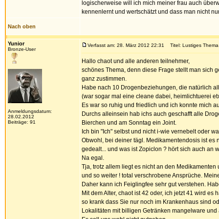
logischerweise will ich mich meiner frau auch überw
kennenlernt und wertschätzt und dass man nicht nur
Nach oben
Yunior
Verfasst am: 28. März 2012 22:31
Titel: Lustiges Thema
Bronze-User
Hallo chaot und alle anderen teilnehmer,
schönes Thema, denn diese Frage stellt man sich ge
ganz zustimmen.
Habe nach 10 Drogenbeziehungen, die natürlich all
(war sogar mal eine cleane dabei, heimlichtuerei etx
Es war so ruhig und friedlich und ich konnte mich a
Anmeldungsdatum:
Durchs alleinsein hab ichs auch geschafft alle D
28.02.2012
Beiträge: 91
Bierchen und am Sonntag ein Joint.
Ich bin "Ich" selbst und nicht i-wie vernebelt oder w
Obwohl, bei deiner tägl. Medikamentendosis ist es na
gedealt... und was ist Zopiclon ? hört sich auch a
Na egal.
Tja, trotz allem liegt es nicht an den Medikamente
und so weiter ! total verschrobene Ansprüche. Mei
Daher kann ich Feiglingfee sehr gut verstehen. Ha
Mit dem Alter, chaot ist 42 oder, ich jetzt 41 wird 
so krank dass Sie nur noch im Krankenhaus sind od
Lokalitäten mit billigen Getränken mangelware und a