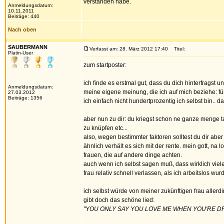
verstanden habe.
Anmeldungsdatum:
10.11.2011
Beiträge: 440
Nach oben
SAUBERMANN
Verfasst am: 28. März 2012 17:40
Titel:
Platin-User
zum startposter:
ich finde es erstmal gut, dass du dich hinterfragst
Anmeldungsdatum:
meine eigene meinung, die ich auf mich beziehe: 
27.03.2012
Beiträge: 1356
ich einfach nicht hundertprozentig ich selbst bin.. 
aber nun zu dir: du kriegst schon ne ganze menge t
zu knüpfen etc...
also, wegen bestimmter faktoren solltest du dir abe
ähnlich verhält es sich mit der rente. mein gott, n
frauen, die auf andere dinge achten.
auch wenn ich selbst sagen muß, dass wirklich viel
frau relativ schnell verlassen, als ich arbeitslos 
ich selbst würde von meiner zukünftigen frau allerdin
gibt doch das schöne lied:
"YOU ONLY SAY YOU LOVE ME WHEN YOU'RE D