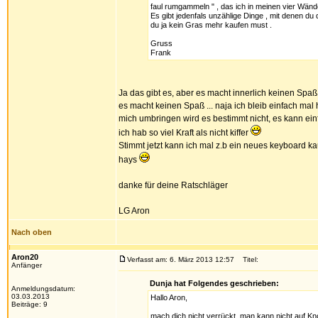
faul rumgammeln " , das ich in meinen vier Wänd
Es gibt jedenfals unzählige Dinge , mit denen d
du ja kein Gras mehr kaufen must .
Gruss
Frank
Ja das gibt es, aber es macht innerlich keinen Spa
es macht keinen Spaß ... naja ich bleib einfach mal 
mich umbringen wird es bestimmt nicht, es kann ein
ich hab so viel Kraft als nicht kiffer
Stimmt jetzt kann ich mal z.b ein neues keyboard ka
hays
danke für deine Ratschläger
LG Aron
Nach oben
Aron20
Verfasst am: 6. März 2013 12:57
Titel:
Anfänger
Dunja hat Folgendes geschrieben:
Anmeldungsdatum:
03.03.2013
Hallo Aron,
Beiträge: 9
mach dich nicht verrückt, man kann nicht auf K