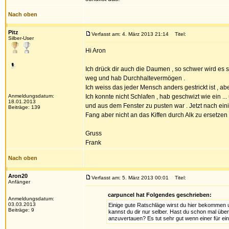
Nach oben
Pitz
Verfasst am: 4. März 2013 21:14
Titel:
Silber-User
Hi Aron
Ich drück dir auch die Daumen , so schwer wird es s
weg und hab Durchhaltevermögen .
Ich weiss das jeder Mensch anders gestrickt ist , ab
Anmeldungsdatum:
Ich konnte nicht Schlafen , hab geschwizt wie ein 
18.01.2013
und aus dem Fenster zu pusten war . Jetzt nach ein
Beiträge: 139
Fang aber nicht an das Kiffen durch Alk zu ersetzen 
Gruss
Frank
Nach oben
Aron20
Verfasst am: 5. März 2013 00:01
Titel:
Anfänger
carpuncel hat Folgendes geschrieben:
Anmeldungsdatum:
03.03.2013
Einige gute Ratschläge wirst du hier bekommen u
Beiträge: 9
kannst du dir nur selber. Hast du schon mal üb
anzuvertauen? Es tut sehr gut wenn einer für ein