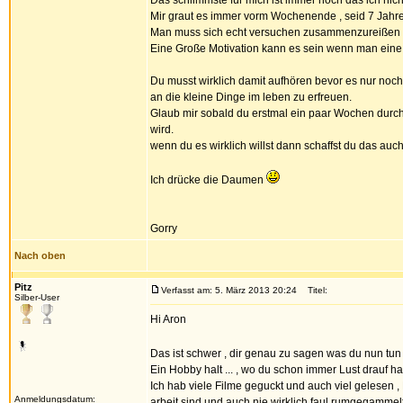
Das schlimmste für mich ist immer noch das ich nich
Mir graut es immer vorm Wochenende , seid 7 Jahr
Man muss sich echt versuchen zusammenzureißen un
Eine Große Motivation kann es sein wenn man eine 
Du musst wirklich damit aufhören bevor es nur noc
an die kleine Dinge im leben zu erfreuen.
Glaub mir sobald du erstmal ein paar Wochen durch
wird.
wenn du es wirklich willst dann schaffst du das auch
Ich drücke die Daumen
Gorry
Nach oben
Pitz
Verfasst am: 5. März 2013 20:24
Titel:
Silber-User
Hi Aron
Das ist schwer , dir genau zu sagen was du nun tun s
Ein Hobby halt ... , wo du schon immer Lust drauf ha
Ich hab viele Filme geguckt und auch viel gelesen ,
Anmeldungsdatum:
arbeit sind und auch nie wirklich faul rumgegammelt 