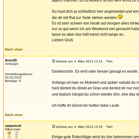
täglich machen. Es ist wirklich schon sehr ernst z
Du hast dich ja schließlich hier angemeldet und wirs
die dir mit Rat zur Seite stehen werden
Es ist sehr schwer von heute auf morgen alles hint
nur zu gut wenn ich am Weekend viel gemacht habe d
lasse es aber das hält meist nicht lange an...
Lieben Gruß
Nach oben
Aron20
Verfasst am: 4. März 2013 12:14
Titel:
Anfänger
Dankeschön. Es wird oder besser gesagt es wurde zu
Anmeldungsdatum:
03.03.2013
Beiträge: 9
Anfangs ist man so Motiviert und später sobald du 
hast denkst du direkt an Gras und denkst dir nur noch
und klatsch hängst du schon wieder drin, ehe das
ich hoffe ihr könnt mir helfen liebe Leute
Nach oben
carpuncel
Verfasst am: 4. März 2013 13:18
Titel:
Silber-User
Einige gute Ratschläge wirst du hier bekommen und 