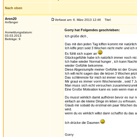
Nach oben
Aron20
Verfasst am: 6. März 2013 12:46
Titel:
Anfänger
Gorry hat Folgendes geschrieben:
Anmeldungsdatum:
03.03.2013
Ich grüße dich ,
Beiträge: 9
Das mit den jeden Tag kiffen kommt mir natürlic
Ich kiffe jetzt seid 3 Wochen nicht mehr und ich
Es fühlt sich super an
Glücksgefühle habe ich natürlich immer noch nic
Ich habe wieder Normal hunger , ich kann Nachts 
wieder Gefühle bekomme.
Diese Abgestumpfe meiner Gefühle ist der Grund 
Ich will nicht sagen das die letzen 3 Wochen jet
Das schlimmste für mich ist immer noch das ich 
Mir graut es immer vorm Wochenende , seid 7 J
Man muss sich echt versuchen zusammenzureißen
Eine Große Motivation kann es sein wenn man ei
Du musst wirklich damit aufhören bevor es nur
einfach an die kleine Dinge im leben zu erfreuen.
Glaub mir sobald du erstmal ein paar Wochen du
wird.
wenn du es wirklich willst dann schaffst du das 
Ich drücke die Daumen
Gorry