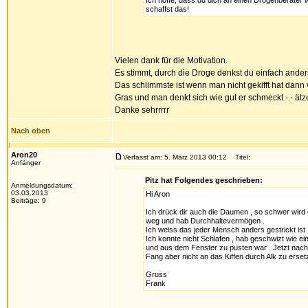
Ich hoffe, dass du dich an einen Drogenberater we
schaffst das!
Vielen dank für die Motivation.
Es stimmt, durch die Droge denkst du einfach anders
Das schlimmste ist wenn man nicht gekifft hat dann
Gras und man denkt sich wie gut er schmeckt -.- ätz
Danke sehrrrrr
Nach oben
Aron20
Verfasst am: 5. März 2013 00:12
Titel:
Anfänger
Pitz hat Folgendes geschrieben:
Anmeldungsdatum:
03.03.2013
Hi Aron
Beiträge: 9
Ich drück dir auch die Daumen , so schwer wird e
weg und hab Durchhaltevermögen .
Ich weiss das jeder Mensch anders gestrickt ist 
Ich konnte nicht Schlafen , hab geschwizt wie e
und aus dem Fenster zu pusten war . Jetzt nach 
Fang aber nicht an das Kiffen durch Alk zu erset
Gruss
Frank