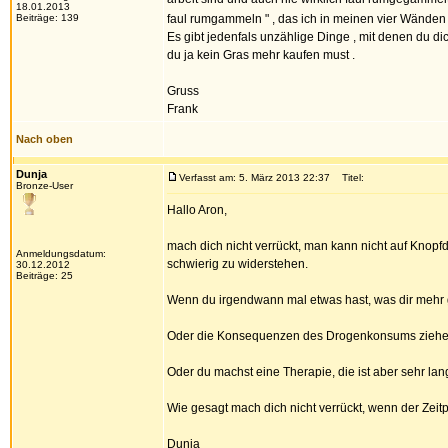
18.01.2013
Beiträge: 139
faul rumgammeln " , das ich in meinen vier Wänden 
Es gibt jedenfals unzählige Dinge , mit denen du d
du ja kein Gras mehr kaufen must .
Gruss
Frank
Nach oben
Dunja
Verfasst am: 5. März 2013 22:37
Titel:
Bronze-User
Hallo Aron,
mach dich nicht verrückt, man kann nicht auf Knopf
Anmeldungsdatum:
schwierig zu widerstehen.
30.12.2012
Beiträge: 25
Wenn du irgendwann mal etwas hast, was dir mehr gi
Oder die Konsequenzen des Drogenkonsums ziehen di
Oder du machst eine Therapie, die ist aber sehr la
Wie gesagt mach dich nicht verrückt, wenn der Zeit
Dunja