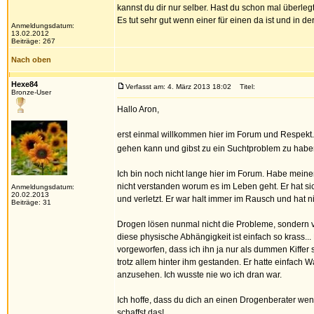
kannst du dir nur selber. Hast du schon mal überl
Es tut sehr gut wenn einer für einen da ist und in de
Anmeldungsdatum:
13.02.2012
Beiträge: 267
Nach oben
Hexe84
Verfasst am: 4. März 2013 18:02
Titel:
Bronze-User
Hallo Aron,
erst einmal willkommen hier im Forum und Respekt. 
gehen kann und gibst zu ein Suchtproblem zu haben.
Ich bin noch nicht lange hier im Forum. Habe meinen
nicht verstanden worum es im Leben geht. Er hat si
Anmeldungsdatum:
20.02.2013
und verletzt. Er war halt immer im Rausch und hat nic
Beiträge: 31
Drogen lösen nunmal nicht die Probleme, sondern 
diese physische Abhängigkeit ist einfach so krass..
vorgeworfen, dass ich ihn ja nur als dummen Kiffer s
trotz allem hinter ihm gestanden. Er hatte einfac
anzusehen. Ich wusste nie wo ich dran war.
Ich hoffe, dass du dich an einen Drogenberater wende
schaffst das!