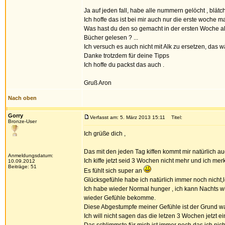
Ja auf jeden fall, habe alle nummern gelöcht , blät
Ich hoffe das ist bei mir auch nur die erste woche m
Was hast du den so gemacht in der ersten Woche als
Bücher gelesen ? ...
Ich versuch es auch nicht mit Alk zu ersetzen, das w
Danke trotzdem für deine Tipps
Ich hoffe du packst das auch .
Gruß Aron
Nach oben
Gorry
Verfasst am: 5. März 2013 15:11
Titel:
Bronze-User
Ich grüße dich ,
Das mit den jeden Tag kiffen kommt mir natürlich au
Anmeldungsdatum:
Ich kiffe jetzt seid 3 Wochen nicht mehr und ich me
10.09.2012
Beiträge: 51
Es fühlt sich super an
Glücksgefühle habe ich natürlich immer noch nicht,
Ich habe wieder Normal hunger , ich kann Nachts wie
wieder Gefühle bekomme.
Diese Abgestumpfe meiner Gefühle ist der Grund war
Ich will nicht sagen das die letzen 3 Wochen jetzt 