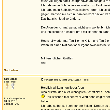
muss viel lügen damit ich irgendwie an das geld r
Ich hab meine Schule versaut weil ich zu Faul bin 
ich habe mein Selbstbewusstsein verloren, ich sch
gegenüber von mir sich nur an den kopf packen kan
Das hat mich total verändert ...
Der Aron der ich mal genau nicht sein wollte, bin ic
und ich schreibe dies hier grad mit fließenden trä
Heute ist wieder mal Tag 1 ohne Kiffen und Tag 2 o
Wenn ihr einen Rat habt oder irgendswas was helfen
Mit freundlichen Grüßen
Aron
Nach oben
carpuncel
Verfasst am: 4. März 2013 11:53
Titel:
Silber-User
Herzlich willkommen lieber Aron
Also erstmal den aller wichtigsten Schritt bist du
Das ist schon mal sehr viel Wert denn es gibt se
Anmeldungsdatum:
13.02.2012
haben.
Beiträge: 267
Ich habe selber seit sehr langer Zeit mit Drogen z