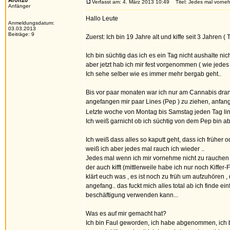
Aron20
Verfasst am: 4. März 2013 10:49
Titel: Jedes mal vorneh
Anfänger
Hallo Leute
Anmeldungsdatum:
03.03.2013
Beiträge: 9
Zuerst: Ich bin 19 Jahre alt und kiffe seit 3 Jahren ( 
Ich bin süchtig das ich es ein Tag nicht aushalte nich
aber jetzt hab ich mir fest vorgenommen ( wie jedes 
Ich sehe selber wie es immer mehr bergab geht..
Bis vor paar monaten war ich nur am Cannabis dra
angefangen mir paar Lines (Pep ) zu ziehen, anfan
Letzte woche von Montag bis Samstag jeden Tag li
Ich weiß garnicht ob ich süchtig von dem Pep bin ab
Ich weiß dass alles so kaputt geht, dass ich früher
weiß ich aber jedes mal rauch ich wieder ..
Jedes mal wenn ich mir vornehme nicht zu rauchen f
der auch kifft (mittlerweile habe ich nur noch Kiffe
klärt euch was , es ist noch zu früh um aufzuhören ,
angefang.. das fuckt mich alles total ab ich finde e
beschäftigung verwenden kann...
Was es auf mir gemacht hat?
Ich bin Faul geworden, ich habe abgenommen, ich b