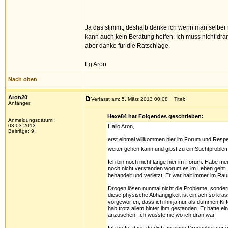
Ja das stimmt, deshalb denke ich wenn man selber n
kann auch kein Beratung helfen. Ich muss nicht dra
aber danke für die Ratschläge.
Lg Aron
Nach oben
Aron20
Verfasst am: 5. März 2013 00:08
Titel:
Anfänger
Hexe84 hat Folgendes geschrieben:
Anmeldungsdatum:
03.03.2013
Hallo Aron,
Beiträge: 9
erst einmal willkommen hier im Forum und Respek
weiter gehen kann und gibst zu ein Suchtproblem
Ich bin noch nicht lange hier im Forum. Habe mei
noch nicht verstanden worum es im Leben geht. 
behandelt und verletzt. Er war halt immer im Raus
Drogen lösen nunmal nicht die Probleme, sonder
diese physische Abhängigkeit ist einfach so kras
vorgeworfen, dass ich ihn ja nur als dummen Kiffe
hab trotz allem hinter ihm gestanden. Er hatte
anzusehen. Ich wusste nie wo ich dran war.