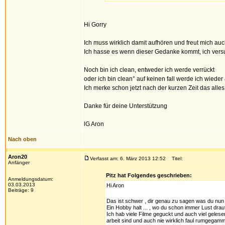
Hi Gorry
Ich muss wirklich damit aufhören und freut mich a
Ich hasse es wenn dieser Gedanke kommt, ich vers
Noch bin ich clean, entweder ich werde verrückt
oder ich bin clean° auf keinen fall werde ich wieder
Ich merke schon jetzt nach der kurzen Zeit das alles v
Danke für deine Unterstützung
lG Aron
Nach oben
Aron20
Verfasst am: 6. März 2013 12:52
Titel:
Anfänger
Pitz hat Folgendes geschrieben:
Anmeldungsdatum:
03.03.2013
Hi Aron
Beiträge: 9
Das ist schwer , dir genau zu sagen was du nun t
Ein Hobby halt ... , wo du schon immer Lust drau
Ich hab viele Filme geguckt und auch viel gelese
arbeit sind und auch nie wirklich faul rumgegamme