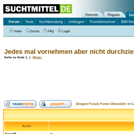
Startseite
Magazin
Int
Forum
Tests
Suchtberatung
Umfragen
Promillerechner
BMI-Re
Index
Suche
FAQ
Login
Jedes mal vornehmen aber nicht durchzieh
Gehe zu Seite
1
,
2
Weiter
Drogen-Forum Foren-Übersicht
->
Ca
Autor