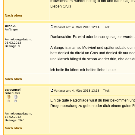
mittwochs erst wieder richtig fit bin und dann sagt m
Lieben Gruß
Nach oben
Aron20
Verfasst am: 4. März 2013 12:14
Titel:
Anfänger
Dankeschön. Es wird oder besser gesagt es wurde zu
Anmeldungsdatum:
03.03.2013
Beiträge: 9
Anfangs ist man so Motiviert und später sobald du 
hast denkst du direkt an Gras und denkst dir nur noch
und klatsch hängst du schon wieder drin, ehe das
ich hoffe ihr könnt mir helfen liebe Leute
Nach oben
carpuncel
Verfasst am: 4. März 2013 13:18
Titel:
Silber-User
Einige gute Ratschläge wirst du hier bekommen und 
Drogenberatung zu gehen oder dich einem guten Freu
Anmeldungsdatum:
13.02.2012
Beiträge: 267
Nach oben