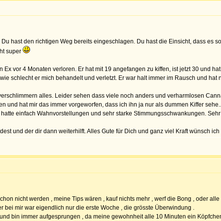
Du hast den richtigen Weg bereits eingeschlagen. Du hast die Einsicht, dass es s
cht super
 Ex vor 4 Monaten verloren. Er hat mit 19 angefangen zu kiffen, ist jetzt 30 und 
ie schlecht er mich behandelt und verletzt. Er war halt immer im Rausch und hat nic
rschlimmern alles. Leider sehen dass viele noch anders und verharmlosen Cannabi
ren und hat mir das immer vorgeworfen, dass ich ihn ja nur als dummen Kiffer sehe..
 Er hatte einfach Wahnvorstellungen und sehr starke Stimmungsschwankungen. Sehr 
st und der dir dann weiterhilft. Alles Gute für Dich und ganz viel Kraft wünsch ich d
schon nicht werden , meine Tips wären , kauf nichts mehr , werf die Bong , oder a
er bei mir war eigendlich nur die erste Woche , die grösste Überwindung .
... und bin immer aufgesprungen , da meine gewohnheit alle 10 Minuten ein Köpfch