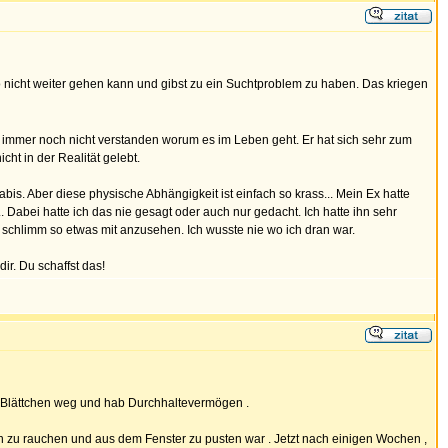
o nicht weiter gehen kann und gibst zu ein Suchtproblem zu haben. Das kriegen
hat immer noch nicht verstanden worum es im Leben geht. Er hat sich sehr zum
ht in der Realität gelebt.
s. Aber diese physische Abhängigkeit ist einfach so krass... Mein Ex hatte
. Dabei hatte ich das nie gesagt oder auch nur gedacht. Ich hatte ihn sehr
schlimm so etwas mit anzusehen. Ich wusste nie wo ich dran war.
ir. Du schaffst das!
lle Blättchen weg und hab Durchhaltevermögen .
en zu rauchen und aus dem Fenster zu pusten war . Jetzt nach einigen Wochen ,