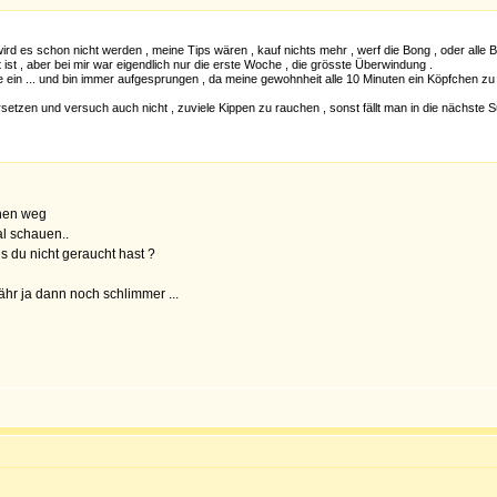
ird es schon nicht werden , meine Tips wären , kauf nichts mehr , werf die Bong , oder alle
ist , aber bei mir war eigendlich nur die erste Woche , die grösste Überwindung .
ie ein ... und bin immer aufgesprungen , da meine gewohnheit alle 10 Minuten ein Köpfchen 
setzen und versuch auch nicht , zuviele Kippen zu rauchen , sonst fällt man in die nächste S
chen weg
al schauen..
 du nicht geraucht hast ?
ähr ja dann noch schlimmer ...