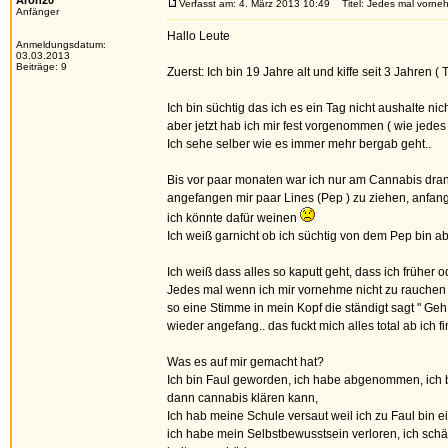
Aron20
Verfasst am: 4. März 2013 10:49
Titel: Jedes mal vorneh
Anfänger
Hallo Leute
Anmeldungsdatum:
03.03.2013
Beiträge: 9
Zuerst: Ich bin 19 Jahre alt und kiffe seit 3 Jahren ( 
Ich bin süchtig das ich es ein Tag nicht aushalte nich
aber jetzt hab ich mir fest vorgenommen ( wie jedes 
Ich sehe selber wie es immer mehr bergab geht..
Bis vor paar monaten war ich nur am Cannabis dra
angefangen mir paar Lines (Pep ) zu ziehen, anfan
ich könnte dafür weinen
Ich weiß garnicht ob ich süchtig von dem Pep bin ab
Ich weiß dass alles so kaputt geht, dass ich früher 
Jedes mal wenn ich mir vornehme nicht zu rauchen fü
so eine Stimme in mein Kopf die ständigt sagt " Geh 
wieder angefang.. das fuckt mich alles total ab ich 
Was es auf mir gemacht hat?
Ich bin Faul geworden, ich habe abgenommen, ich b
dann cannabis klären kann,
Ich hab meine Schule versaut weil ich zu Faul bin 
ich habe mein Selbstbewusstsein verloren, ich sch