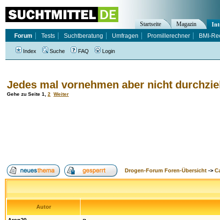
Startseite
Magazin
Int
Forum
Tests
Suchtberatung
Umfragen
Promillerechner
BMI-Re
Index
Suche
FAQ
Login
Jedes mal vornehmen aber nicht durchzieh
Gehe zu Seite
1
,
2
Weiter
Drogen-Forum Foren-Übersicht
->
Ca
Autor