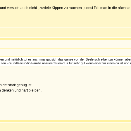
und versuch auch nicht , zuviele Kippen zu rauchen , sonst fällt man in die nächste
en und natürlich tut es auch mal gut sich das ganze von der Seele schreiben zu können aber 
en Freund/Freundin/Familie anzuvertauen? Es tut sehr gut wenn einer für einen da ist und i
icht stark genug ist
n denken und hart bleiben.