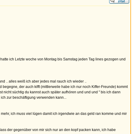
 hatte ich Letzte woche von Montag bis Samstag jeden Tag lines gezogen und
d .. alles weiß ich aber jedes mal rauch ich wieder ..
 begegne, der auch kifft (mittlerweile habe ich nur noch Kiffer-Freunde) kommt
ist nicht süchtig du kannst auch später aufhören und und und " bis ich dann
as ich zur beschäftigung verwenden kann...
mehr, ich muss viel lügen damit ich irgendwie an das geld ran komme und mir
dass der gegenüber von mir sich nur an den kopf packen kann, ich habe