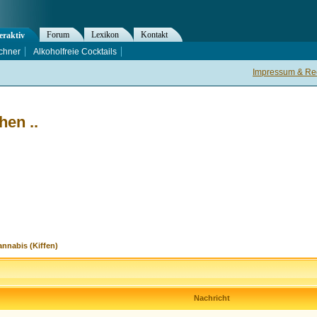
Forum
Lexikon
Kontakt
eraktiv
chner
Alkoholfreie Cocktails
Impressum & Rec
en ..
nnabis (Kiffen)
Nachricht