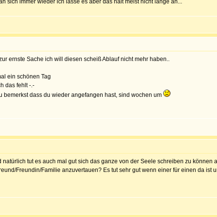
an sich immer wieder ich lasse es aber das hält meist nicht lange an...
r ernste Sache ich will diesen scheiß Ablauf nicht mehr haben..
mal ein schönen Tag
 das fehlt -.-
 du bemerkst dass du wieder angefangen hast, sind wochen um
natürlich tut es auch mal gut sich das ganze von der Seele schreiben zu können ab
nd/Freundin/Familie anzuvertauen? Es tut sehr gut wenn einer für einen da ist un