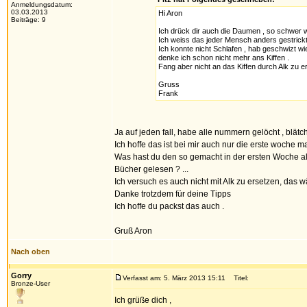
Anmeldungsdatum:
03.03.2013
Hi Aron
Beiträge: 9
Ich drück dir auch die Daumen , so schwer w
Ich weiss das jeder Mensch anders gestrickt 
Ich konnte nicht Schlafen , hab geschwizt w
denke ich schon nicht mehr ans Kiffen .
Fang aber nicht an das Kiffen durch Alk zu er
Gruss
Frank
Ja auf jeden fall, habe alle nummern gelöcht , blät
Ich hoffe das ist bei mir auch nur die erste woche m
Was hast du den so gemacht in der ersten Woche als
Bücher gelesen ? ...
Ich versuch es auch nicht mit Alk zu ersetzen, das w
Danke trotzdem für deine Tipps
Ich hoffe du packst das auch .
Gruß Aron
Nach oben
Gorry
Verfasst am: 5. März 2013 15:11
Titel:
Bronze-User
Ich grüße dich ,