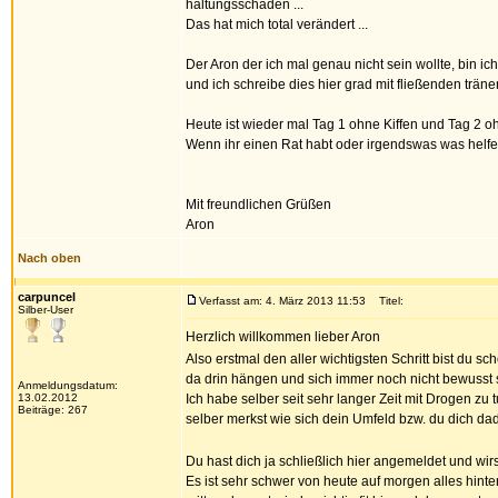
haltungsschäden ...
Das hat mich total verändert ...
Der Aron der ich mal genau nicht sein wollte, bin ic
und ich schreibe dies hier grad mit fließenden trä
Heute ist wieder mal Tag 1 ohne Kiffen und Tag 2 o
Wenn ihr einen Rat habt oder irgendswas was helfen
Mit freundlichen Grüßen
Aron
Nach oben
carpuncel
Verfasst am: 4. März 2013 11:53
Titel:
Silber-User
Herzlich willkommen lieber Aron
Also erstmal den aller wichtigsten Schritt bist du
da drin hängen und sich immer noch nicht bewusst 
Anmeldungsdatum:
13.02.2012
Ich habe selber seit sehr langer Zeit mit Drogen zu
Beiträge: 267
selber merkst wie sich dein Umfeld bzw. du dich da
Du hast dich ja schließlich hier angemeldet und wirs
Es ist sehr schwer von heute auf morgen alles hint