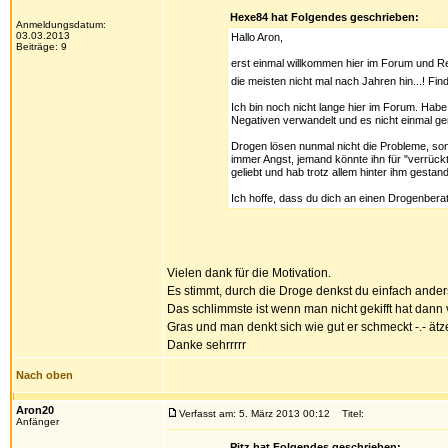
Hexe84 hat Folgendes geschrieben:
Anmeldungsdatum:
03.03.2013
Hallo Aron,
Beiträge: 9
erst einmal willkommen hier im Forum und Re
die meisten nicht mal nach Jahren hin...! Fin
Ich bin noch nicht lange hier im Forum. Habe
Negativen verwandelt und es nicht einmal gem
Drogen lösen nunmal nicht die Probleme, son
immer Angst, jemand könnte ihn für "verrückt
geliebt und hab trotz allem hinter ihm gest
Ich hoffe, dass du dich an einen Drogenberate
Vielen dank für die Motivation.
Es stimmt, durch die Droge denkst du einfach anders
Das schlimmste ist wenn man nicht gekifft hat dann
Gras und man denkt sich wie gut er schmeckt -.- ätz
Danke sehrrrrr
Nach oben
Aron20
Verfasst am: 5. März 2013 00:12
Titel:
Anfänger
Pitz hat Folgendes geschrieben: