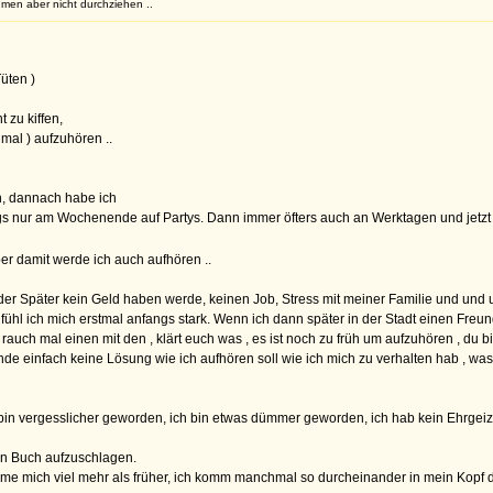
men aber nicht durchziehen ..
Tüten )
t zu kiffen,
mal ) aufzuhören ..
n, dannach habe ich
gs nur am Wochenende auf Partys. Dann immer öfters auch an Werktagen und jetzt
er damit werde ich auch aufhören ..
oder Später kein Geld haben werde, keinen Job, Stress mit meiner Familie und und un
hl ich mich erstmal anfangs stark. Wenn ich dann später in der Stadt einen Freund
rauch mal einen mit den , klärt euch was , es ist noch zu früh um aufzuhören , du b
finde einfach keine Lösung wie ich aufhören soll wie ich mich zu verhalten hab , w
in vergesslicher geworden, ich bin etwas dümmer geworden, ich hab kein Ehrgeiz 
ein Buch aufzuschlagen.
äme mich viel mehr als früher, ich komm manchmal so durcheinander in mein Kopf 