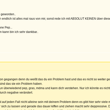
h geworden..
nen endlich ist alles mal raus von mir, sonst rede ich mit ABSOLUT KEINEN über die
hne Pep...
 kann bin ich sehr dankbar..
 schon gegangen denn du weißt das du ein Problem hast und das es nicht so weiter 
sind das sie ein Problem haben.
 tun überwiedend pep, gras, mdma und kann dich verstehen. Nur ich könnte es nicht
durch negative verändert.
t auf jeden Fall nicht alleine sein mit deinem Problem denn es gibt hier sehr viele 
er sich zu lassen und gerade das dauer kiffen und ziehen macht sehr deppressive.