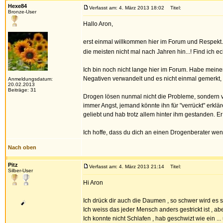
Hexe84
Verfasst am: 4. März 2013 18:02
Titel:
Bronze-User
Hallo Aron,
erst einmal willkommen hier im Forum und Respekt. 
die meisten nicht mal nach Jahren hin...! Find ich e
Ich bin noch nicht lange hier im Forum. Habe meinen
Negativen verwandelt und es nicht einmal gemerkt, w
Anmeldungsdatum:
20.02.2013
Beiträge: 31
Drogen lösen nunmal nicht die Probleme, sondern ve
immer Angst, jemand könnte ihn für "verrückt" erklä
geliebt und hab trotz allem hinter ihm gestanden.
Ich hoffe, dass du dich an einen Drogenberater wende
Nach oben
Pitz
Verfasst am: 4. März 2013 21:14
Titel:
Silber-User
Hi Aron
Ich drück dir auch die Daumen , so schwer wird es 
Ich weiss das jeder Mensch anders gestrickt ist , ab
Ich konnte nicht Schlafen , hab geschwizt wie ein 