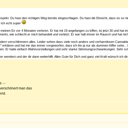
spekt. Du hast den richtigen Weg bereits eingeschlagen. Du hast die Einsicht, dass es so n
d ich echt super
 meinen Ex vor 4 Monaten verloren. Er hat mit 19 angefangen zu kiffen, ist jetzt 30 und hat
erkt, wie schlecht er mich behandelt und verletzt. Er war halt immer im Rausch und hat nicht 
dern verschlimmern alles. Leider sehen dass viele noch anders und verharmlosen Cannabis. 
" erklären und hat mir das immer vorgeworfen, dass ich ihn ja nur als dummen Kiffer sehe... 
anden. Er hatte einfach Wahnvorstellungen und sehr starke Stimmungsschwankungen. Sehr sc
r wendest und der dir dann weiterhilft. Alles Gute für Dich und ganz viel Kraft wünsch ich dir
 -.-
 verschönert man das
end.