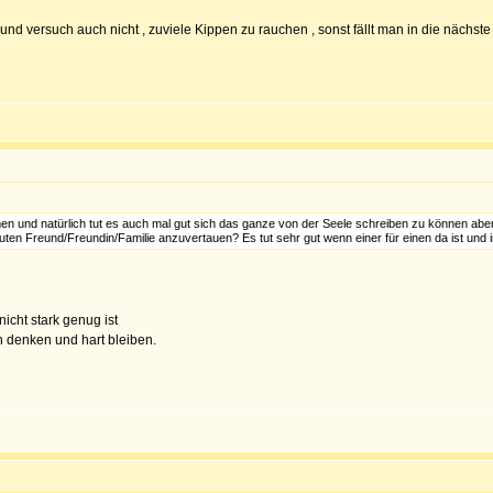
und versuch auch nicht , zuviele Kippen zu rauchen , sonst fällt man in die nächste
en und natürlich tut es auch mal gut sich das ganze von der Seele schreiben zu können aber 
en Freund/Freundin/Familie anzuvertauen? Es tut sehr gut wenn einer für einen da ist und i
icht stark genug ist
n denken und hart bleiben.