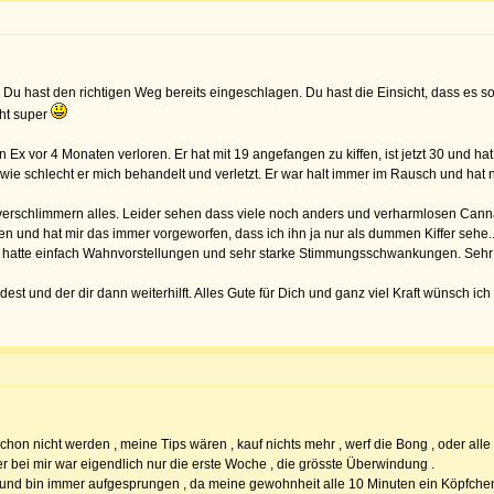
Du hast den richtigen Weg bereits eingeschlagen. Du hast die Einsicht, dass es s
cht super
 Ex vor 4 Monaten verloren. Er hat mit 19 angefangen zu kiffen, ist jetzt 30 und 
ie schlecht er mich behandelt und verletzt. Er war halt immer im Rausch und hat nic
rschlimmern alles. Leider sehen dass viele noch anders und verharmlosen Cannabi
ren und hat mir das immer vorgeworfen, dass ich ihn ja nur als dummen Kiffer sehe..
 Er hatte einfach Wahnvorstellungen und sehr starke Stimmungsschwankungen. Sehr 
st und der dir dann weiterhilft. Alles Gute für Dich und ganz viel Kraft wünsch ich d
schon nicht werden , meine Tips wären , kauf nichts mehr , werf die Bong , oder a
er bei mir war eigendlich nur die erste Woche , die grösste Überwindung .
... und bin immer aufgesprungen , da meine gewohnheit alle 10 Minuten ein Köpfch