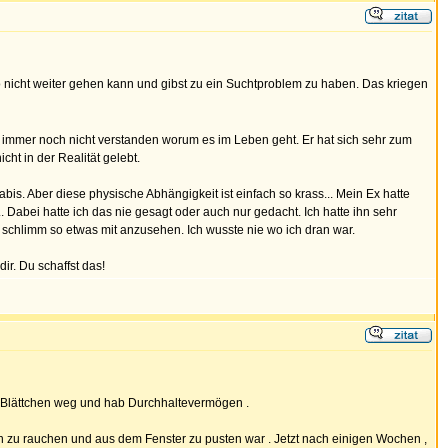
o nicht weiter gehen kann und gibst zu ein Suchtproblem zu haben. Das kriegen
hat immer noch nicht verstanden worum es im Leben geht. Er hat sich sehr zum
ht in der Realität gelebt.
s. Aber diese physische Abhängigkeit ist einfach so krass... Mein Ex hatte
. Dabei hatte ich das nie gesagt oder auch nur gedacht. Ich hatte ihn sehr
schlimm so etwas mit anzusehen. Ich wusste nie wo ich dran war.
ir. Du schaffst das!
lle Blättchen weg und hab Durchhaltevermögen .
en zu rauchen und aus dem Fenster zu pusten war . Jetzt nach einigen Wochen ,