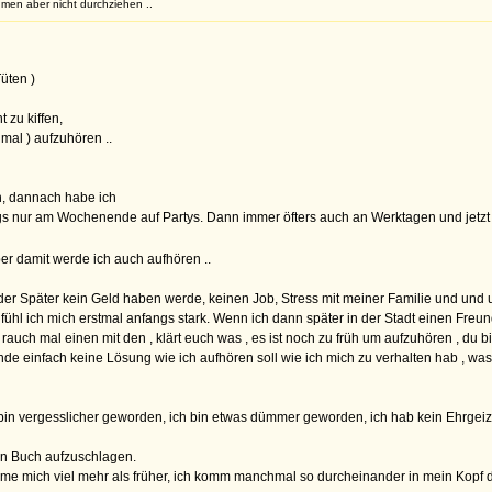
men aber nicht durchziehen ..
Tüten )
t zu kiffen,
mal ) aufzuhören ..
n, dannach habe ich
gs nur am Wochenende auf Partys. Dann immer öfters auch an Werktagen und jetzt
er damit werde ich auch aufhören ..
oder Später kein Geld haben werde, keinen Job, Stress mit meiner Familie und und un
hl ich mich erstmal anfangs stark. Wenn ich dann später in der Stadt einen Freund
rauch mal einen mit den , klärt euch was , es ist noch zu früh um aufzuhören , du b
finde einfach keine Lösung wie ich aufhören soll wie ich mich zu verhalten hab , w
in vergesslicher geworden, ich bin etwas dümmer geworden, ich hab kein Ehrgeiz 
ein Buch aufzuschlagen.
äme mich viel mehr als früher, ich komm manchmal so durcheinander in mein Kopf 