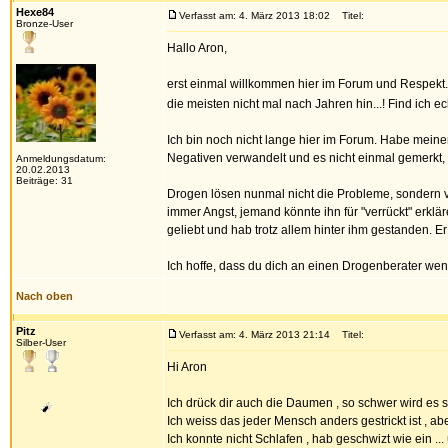
Hexe84
Verfasst am: 4. März 2013 18:02
Titel:
Bronze-User
Hallo Aron,
erst einmal willkommen hier im Forum und Respekt. 
die meisten nicht mal nach Jahren hin...! Find ich e
Ich bin noch nicht lange hier im Forum. Habe meinen
Negativen verwandelt und es nicht einmal gemerkt, w
Anmeldungsdatum:
20.02.2013
Beiträge: 31
Drogen lösen nunmal nicht die Probleme, sondern ve
immer Angst, jemand könnte ihn für "verrückt" erklä
geliebt und hab trotz allem hinter ihm gestanden.
Ich hoffe, dass du dich an einen Drogenberater wende
Nach oben
Pitz
Verfasst am: 4. März 2013 21:14
Titel:
Silber-User
Hi Aron
Ich drück dir auch die Daumen , so schwer wird es 
Ich weiss das jeder Mensch anders gestrickt ist , ab
Ich konnte nicht Schlafen , hab geschwizt wie ein 