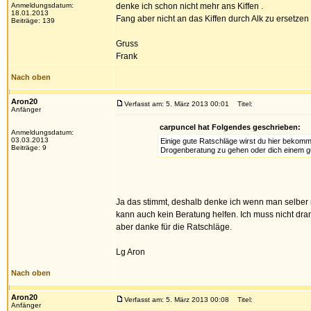
Anmeldungsdatum:
denke ich schon nicht mehr ans Kiffen .
18.01.2013
Fang aber nicht an das Kiffen durch Alk zu ersetzen 
Beiträge: 139
Gruss
Frank
Nach oben
Aron20
Verfasst am: 5. März 2013 00:01
Titel:
Anfänger
carpuncel hat Folgendes geschrieben:
Anmeldungsdatum:
03.03.2013
Einige gute Ratschläge wirst du hier bekomm
Beiträge: 9
Drogenberatung zu gehen oder dich einem gut
Ja das stimmt, deshalb denke ich wenn man selber n
kann auch kein Beratung helfen. Ich muss nicht dra
aber danke für die Ratschläge.
Lg Aron
Nach oben
Aron20
Verfasst am: 5. März 2013 00:08
Titel:
Anfänger