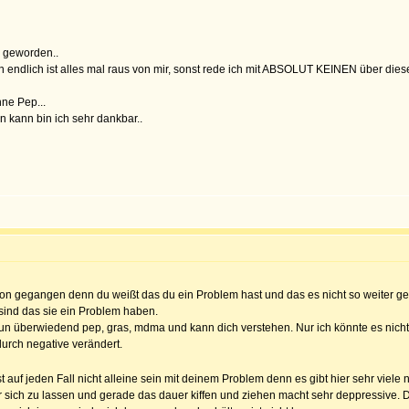
h geworden..
nen endlich ist alles mal raus von mir, sonst rede ich mit ABSOLUT KEINEN über die
hne Pep...
 kann bin ich sehr dankbar..
 schon gegangen denn du weißt das du ein Problem hast und das es nicht so weiter 
sind das sie ein Problem haben.
 tun überwiedend pep, gras, mdma und kann dich verstehen. Nur ich könnte es nicht
durch negative verändert.
t auf jeden Fall nicht alleine sein mit deinem Problem denn es gibt hier sehr viele 
er sich zu lassen und gerade das dauer kiffen und ziehen macht sehr deppressive.