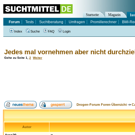
Startseite
Magazin
Int
Forum
Tests
Suchtberatung
Umfragen
Promillerechner
BMI-Re
Index
Suche
FAQ
Login
Jedes mal vornehmen aber nicht durchzieh
Gehe zu Seite
1
,
2
Weiter
Drogen-Forum Foren-Übersicht
->
Ca
Autor