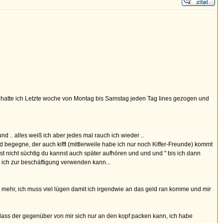
 hatte ich Letzte woche von Montag bis Samstag jeden Tag lines gezogen und
d .. alles weiß ich aber jedes mal rauch ich wieder ..
 begegne, der auch kifft (mittlerweile habe ich nur noch Kiffer-Freunde) kommt
ist nicht süchtig du kannst auch später aufhören und und und " bis ich dann
as ich zur beschäftigung verwenden kann...
mehr, ich muss viel lügen damit ich irgendwie an das geld ran komme und mir
dass der gegenüber von mir sich nur an den kopf packen kann, ich habe