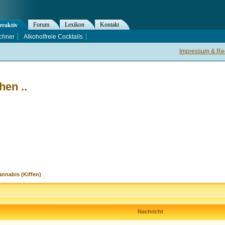
Forum
Lexikon
Kontakt
eraktiv
chner
Alkoholfreie Cocktails
Impressum & Rec
en ..
nnabis (Kiffen)
Nachricht