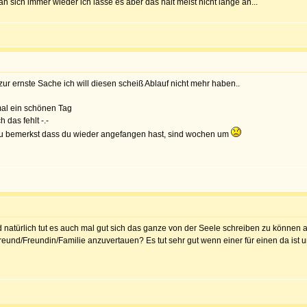
an sich immer wieder ich lasse es aber das hält meist nicht lange an...
r ernste Sache ich will diesen scheiß Ablauf nicht mehr haben..
mal ein schönen Tag
 das fehlt -.-
 du bemerkst dass du wieder angefangen hast, sind wochen um
natürlich tut es auch mal gut sich das ganze von der Seele schreiben zu können ab
nd/Freundin/Familie anzuvertauen? Es tut sehr gut wenn einer für einen da ist un