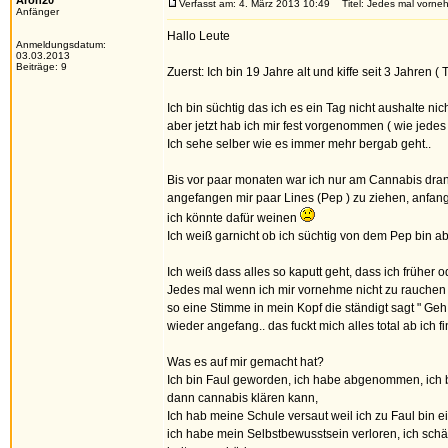
Aron20
Verfasst am: 4. März 2013 10:49
Titel: Jedes mal vorneh
Anfänger
Hallo Leute
Anmeldungsdatum:
03.03.2013
Beiträge: 9
Zuerst: Ich bin 19 Jahre alt und kiffe seit 3 Jahren ( 
Ich bin süchtig das ich es ein Tag nicht aushalte nich
aber jetzt hab ich mir fest vorgenommen ( wie jedes 
Ich sehe selber wie es immer mehr bergab geht..
Bis vor paar monaten war ich nur am Cannabis dra
angefangen mir paar Lines (Pep ) zu ziehen, anfan
ich könnte dafür weinen
Ich weiß garnicht ob ich süchtig von dem Pep bin ab
Ich weiß dass alles so kaputt geht, dass ich früher 
Jedes mal wenn ich mir vornehme nicht zu rauchen fü
so eine Stimme in mein Kopf die ständigt sagt " Geh 
wieder angefang.. das fuckt mich alles total ab ich 
Was es auf mir gemacht hat?
Ich bin Faul geworden, ich habe abgenommen, ich b
dann cannabis klären kann,
Ich hab meine Schule versaut weil ich zu Faul bin 
ich habe mein Selbstbewusstsein verloren, ich sch