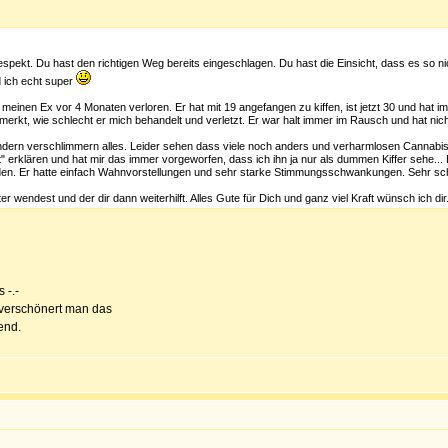
spekt. Du hast den richtigen Weg bereits eingeschlagen. Du hast die Einsicht, dass es so n
d ich echt super
 meinen Ex vor 4 Monaten verloren. Er hat mit 19 angefangen zu kiffen, ist jetzt 30 und hat
erkt, wie schlecht er mich behandelt und verletzt. Er war halt immer im Rausch und hat nicht 
dern verschlimmern alles. Leider sehen dass viele noch anders und verharmlosen Cannabis. 
" erklären und hat mir das immer vorgeworfen, dass ich ihn ja nur als dummen Kiffer sehe... 
anden. Er hatte einfach Wahnvorstellungen und sehr starke Stimmungsschwankungen. Sehr sc
r wendest und der dir dann weiterhilft. Alles Gute für Dich und ganz viel Kraft wünsch ich dir
 -.-
 verschönert man das
end.