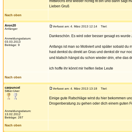
mittwochs erst wieder richtig fit bin und dann sagt m
Lieben Gruß
Nach oben
Aron20
Verfasst am: 4. März 2013 12:14
Titel:
Anfänger
Dankeschön. Es wird oder besser gesagt es wurde zu
Anmeldungsdatum:
03.03.2013
Beiträge: 9
Anfangs ist man so Motiviert und später sobald du 
hast denkst du direkt an Gras und denkst dir nur noch
und klatsch hängst du schon wieder drin, ehe das
ich hoffe ihr könnt mir helfen liebe Leute
Nach oben
carpuncel
Verfasst am: 4. März 2013 13:18
Titel:
Silber-User
Einige gute Ratschläge wirst du hier bekommen und 
Drogenberatung zu gehen oder dich einem guten Freu
Anmeldungsdatum:
13.02.2012
Beiträge: 267
Nach oben