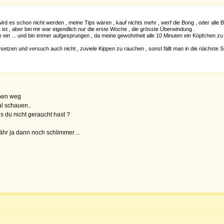
ird es schon nicht werden , meine Tips wären , kauf nichts mehr , werf die Bong , oder alle
ist , aber bei mir war eigendlich nur die erste Woche , die grösste Überwindung .
ie ein ... und bin immer aufgesprungen , da meine gewohnheit alle 10 Minuten ein Köpfchen 
setzen und versuch auch nicht , zuviele Kippen zu rauchen , sonst fällt man in die nächste S
chen weg
al schauen..
 du nicht geraucht hast ?
ähr ja dann noch schlimmer ...