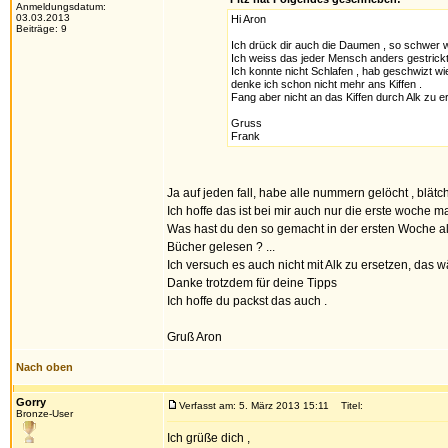
Anmeldungsdatum:
03.03.2013
Hi Aron
Beiträge: 9
Ich drück dir auch die Daumen , so schwer w
Ich weiss das jeder Mensch anders gestrickt 
Ich konnte nicht Schlafen , hab geschwizt w
denke ich schon nicht mehr ans Kiffen .
Fang aber nicht an das Kiffen durch Alk zu er
Gruss
Frank
Ja auf jeden fall, habe alle nummern gelöcht , blät
Ich hoffe das ist bei mir auch nur die erste woche m
Was hast du den so gemacht in der ersten Woche als
Bücher gelesen ? ...
Ich versuch es auch nicht mit Alk zu ersetzen, das w
Danke trotzdem für deine Tipps
Ich hoffe du packst das auch .
Gruß Aron
Nach oben
Gorry
Verfasst am: 5. März 2013 15:11
Titel:
Bronze-User
Ich grüße dich ,