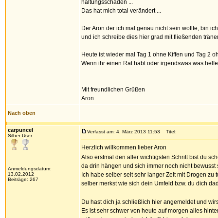
haltungsschäden ...
Das hat mich total verändert ...
Der Aron der ich mal genau nicht sein wollte, bin ic
und ich schreibe dies hier grad mit fließenden trä
Heute ist wieder mal Tag 1 ohne Kiffen und Tag 2 o
Wenn ihr einen Rat habt oder irgendswas was helfen
Mit freundlichen Grüßen
Aron
Nach oben
carpuncel
Verfasst am: 4. März 2013 11:53
Titel:
Silber-User
Herzlich willkommen lieber Aron
Also erstmal den aller wichtigsten Schritt bist du
da drin hängen und sich immer noch nicht bewusst 
Anmeldungsdatum:
13.02.2012
Ich habe selber seit sehr langer Zeit mit Drogen zu
Beiträge: 267
selber merkst wie sich dein Umfeld bzw. du dich da
Du hast dich ja schließlich hier angemeldet und wirs
Es ist sehr schwer von heute auf morgen alles hint