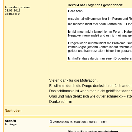
Hexe84 hat Folgendes geschrieben:
Anmeldungsdatum:
03.03.2013
Hallo Aron,
Beiträge: 9
erst einmal willkommen hier im Forum und Re
die meisten nicht mal nach Jahren hin...! Fin
Ich bin noch nicht lange hier im Forum. Habe
Negativen verwandelt und es nicht einmal gem
Drogen lösen nunmal nicht die Probleme, son
immer Angst, jemand könnte ihn für "verrückt
geliebt und hab trotz allem hinter ihm gest
Ich hoffe, dass du dich an einen Drogenberate
Vielen dank für die Motivation.
Es stimmt, durch die Droge denkst du einfach anders
Das schlimmste ist wenn man nicht gekifft hat dann
Gras und man denkt sich wie gut er schmeckt -.- ätz
Danke sehrrrrr
Nach oben
Aron20
Verfasst am: 5. März 2013 00:12
Titel:
Anfänger
Pitz hat Folgendes geschrieben: