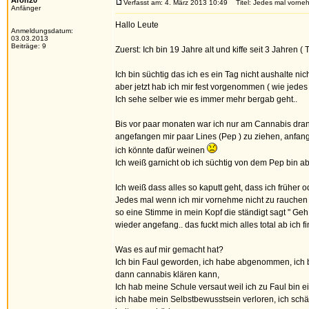
Aron20
Verfasst am: 4. März 2013 10:49
Titel: Jedes mal vorneh
Anfänger
Hallo Leute
Anmeldungsdatum:
03.03.2013
Beiträge: 9
Zuerst: Ich bin 19 Jahre alt und kiffe seit 3 Jahren ( 
Ich bin süchtig das ich es ein Tag nicht aushalte nich
aber jetzt hab ich mir fest vorgenommen ( wie jedes 
Ich sehe selber wie es immer mehr bergab geht..
Bis vor paar monaten war ich nur am Cannabis dra
angefangen mir paar Lines (Pep ) zu ziehen, anfan
ich könnte dafür weinen
Ich weiß garnicht ob ich süchtig von dem Pep bin ab
Ich weiß dass alles so kaputt geht, dass ich früher 
Jedes mal wenn ich mir vornehme nicht zu rauchen fü
so eine Stimme in mein Kopf die ständigt sagt " Geh 
wieder angefang.. das fuckt mich alles total ab ich 
Was es auf mir gemacht hat?
Ich bin Faul geworden, ich habe abgenommen, ich b
dann cannabis klären kann,
Ich hab meine Schule versaut weil ich zu Faul bin 
ich habe mein Selbstbewusstsein verloren, ich sch