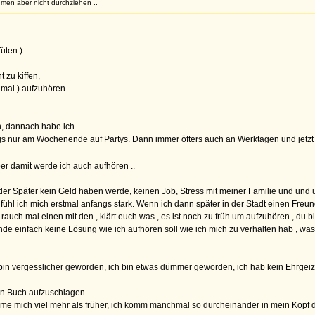
men aber nicht durchziehen ..
Tüten )
t zu kiffen,
mal ) aufzuhören ..
n, dannach habe ich
gs nur am Wochenende auf Partys. Dann immer öfters auch an Werktagen und jetzt
er damit werde ich auch aufhören ..
oder Später kein Geld haben werde, keinen Job, Stress mit meiner Familie und und un
hl ich mich erstmal anfangs stark. Wenn ich dann später in der Stadt einen Freund
rauch mal einen mit den , klärt euch was , es ist noch zu früh um aufzuhören , du b
finde einfach keine Lösung wie ich aufhören soll wie ich mich zu verhalten hab , w
in vergesslicher geworden, ich bin etwas dümmer geworden, ich hab kein Ehrgeiz 
ein Buch aufzuschlagen.
äme mich viel mehr als früher, ich komm manchmal so durcheinander in mein Kopf 