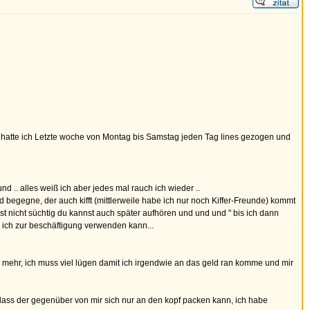
 hatte ich Letzte woche von Montag bis Samstag jeden Tag lines gezogen und
d .. alles weiß ich aber jedes mal rauch ich wieder ..
 begegne, der auch kifft (mittlerweile habe ich nur noch Kiffer-Freunde) kommt
ist nicht süchtig du kannst auch später aufhören und und und " bis ich dann
as ich zur beschäftigung verwenden kann...
mehr, ich muss viel lügen damit ich irgendwie an das geld ran komme und mir
dass der gegenüber von mir sich nur an den kopf packen kann, ich habe