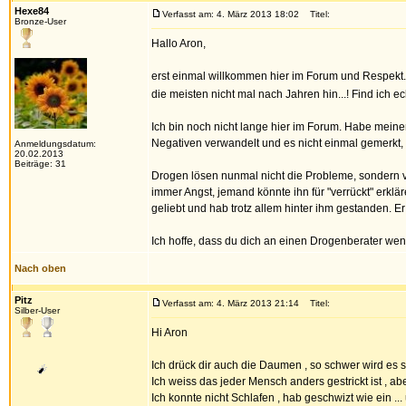
Hexe84
Verfasst am: 4. März 2013 18:02
Titel:
Bronze-User
Hallo Aron,
erst einmal willkommen hier im Forum und Respekt. 
die meisten nicht mal nach Jahren hin...! Find ich e
Ich bin noch nicht lange hier im Forum. Habe meinen
Negativen verwandelt und es nicht einmal gemerkt, w
Anmeldungsdatum:
20.02.2013
Beiträge: 31
Drogen lösen nunmal nicht die Probleme, sondern ve
immer Angst, jemand könnte ihn für "verrückt" erklä
geliebt und hab trotz allem hinter ihm gestanden.
Ich hoffe, dass du dich an einen Drogenberater wende
Nach oben
Pitz
Verfasst am: 4. März 2013 21:14
Titel:
Silber-User
Hi Aron
Ich drück dir auch die Daumen , so schwer wird es 
Ich weiss das jeder Mensch anders gestrickt ist , ab
Ich konnte nicht Schlafen , hab geschwizt wie ein 