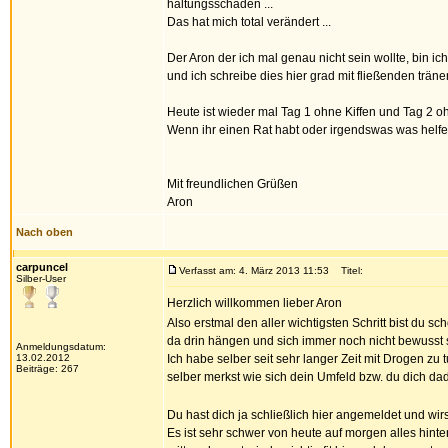
haltungsschäden ...
Das hat mich total verändert ...
Der Aron der ich mal genau nicht sein wollte, bin ic
und ich schreibe dies hier grad mit fließenden trä
Heute ist wieder mal Tag 1 ohne Kiffen und Tag 2 o
Wenn ihr einen Rat habt oder irgendswas was helfen
Mit freundlichen Grüßen
Aron
Nach oben
carpuncel
Verfasst am: 4. März 2013 11:53
Titel:
Silber-User
Herzlich willkommen lieber Aron
Also erstmal den aller wichtigsten Schritt bist du
da drin hängen und sich immer noch nicht bewusst 
Anmeldungsdatum:
13.02.2012
Ich habe selber seit sehr langer Zeit mit Drogen zu
Beiträge: 267
selber merkst wie sich dein Umfeld bzw. du dich da
Du hast dich ja schließlich hier angemeldet und wirs
Es ist sehr schwer von heute auf morgen alles hint