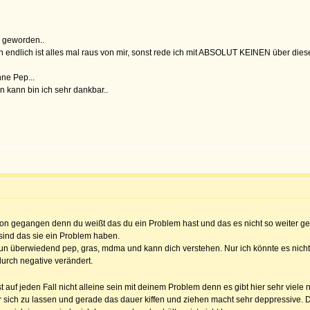
h geworden..
nen endlich ist alles mal raus von mir, sonst rede ich mit ABSOLUT KEINEN über die
hne Pep...
 kann bin ich sehr dankbar..
 schon gegangen denn du weißt das du ein Problem hast und das es nicht so weiter 
sind das sie ein Problem haben.
 tun überwiedend pep, gras, mdma und kann dich verstehen. Nur ich könnte es nicht
durch negative verändert.
t auf jeden Fall nicht alleine sein mit deinem Problem denn es gibt hier sehr viele 
er sich zu lassen und gerade das dauer kiffen und ziehen macht sehr deppressive.