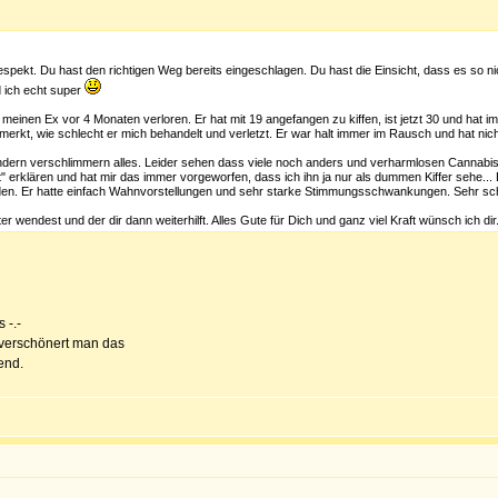
spekt. Du hast den richtigen Weg bereits eingeschlagen. Du hast die Einsicht, dass es so n
d ich echt super
 meinen Ex vor 4 Monaten verloren. Er hat mit 19 angefangen zu kiffen, ist jetzt 30 und hat
erkt, wie schlecht er mich behandelt und verletzt. Er war halt immer im Rausch und hat nicht 
dern verschlimmern alles. Leider sehen dass viele noch anders und verharmlosen Cannabis. 
" erklären und hat mir das immer vorgeworfen, dass ich ihn ja nur als dummen Kiffer sehe... 
anden. Er hatte einfach Wahnvorstellungen und sehr starke Stimmungsschwankungen. Sehr sc
r wendest und der dir dann weiterhilft. Alles Gute für Dich und ganz viel Kraft wünsch ich dir
 -.-
 verschönert man das
end.