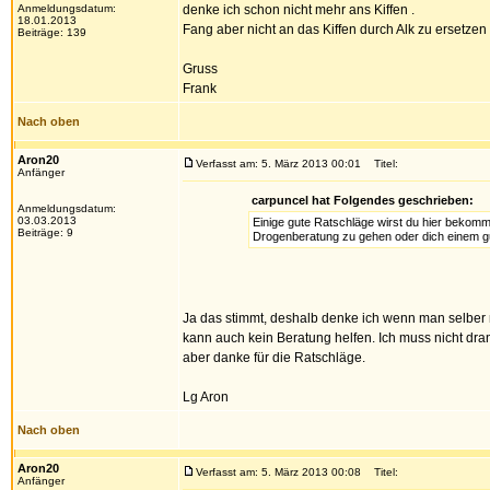
Anmeldungsdatum:
denke ich schon nicht mehr ans Kiffen .
18.01.2013
Fang aber nicht an das Kiffen durch Alk zu ersetzen 
Beiträge: 139
Gruss
Frank
Nach oben
Aron20
Verfasst am: 5. März 2013 00:01
Titel:
Anfänger
carpuncel hat Folgendes geschrieben:
Anmeldungsdatum:
03.03.2013
Einige gute Ratschläge wirst du hier bekomm
Beiträge: 9
Drogenberatung zu gehen oder dich einem gut
Ja das stimmt, deshalb denke ich wenn man selber n
kann auch kein Beratung helfen. Ich muss nicht dra
aber danke für die Ratschläge.
Lg Aron
Nach oben
Aron20
Verfasst am: 5. März 2013 00:08
Titel:
Anfänger