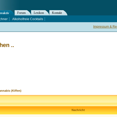
Forum
Lexikon
Kontakt
eraktiv
chner
Alkoholfreie Cocktails
Impressum & Rec
en ..
nnabis (Kiffen)
Nachricht