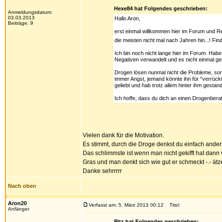
Hexe84 hat Folgendes geschrieben:
Anmeldungsdatum:
03.03.2013
Hallo Aron,
Beiträge: 9
erst einmal willkommen hier im Forum und Re
die meisten nicht mal nach Jahren hin...! Fin
Ich bin noch nicht lange hier im Forum. Habe
Negativen verwandelt und es nicht einmal gem
Drogen lösen nunmal nicht die Probleme, son
immer Angst, jemand könnte ihn für "verrückt
geliebt und hab trotz allem hinter ihm gest
Ich hoffe, dass du dich an einen Drogenberate
Vielen dank für die Motivation.
Es stimmt, durch die Droge denkst du einfach anders
Das schlimmste ist wenn man nicht gekifft hat dann
Gras und man denkt sich wie gut er schmeckt -.- ätz
Danke sehrrrrr
Nach oben
Aron20
Verfasst am: 5. März 2013 00:12
Titel:
Anfänger
Pitz hat Folgendes geschrieben: