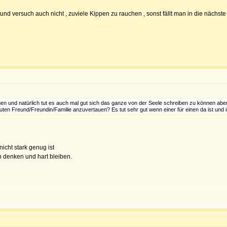
und versuch auch nicht , zuviele Kippen zu rauchen , sonst fällt man in die nächste
en und natürlich tut es auch mal gut sich das ganze von der Seele schreiben zu können aber 
en Freund/Freundin/Familie anzuvertauen? Es tut sehr gut wenn einer für einen da ist und i
icht stark genug ist
n denken und hart bleiben.