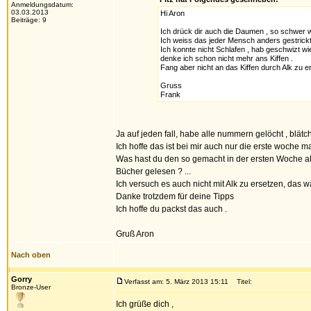
Anmeldungsdatum:
03.03.2013
Hi Aron
Beiträge: 9
Ich drück dir auch die Daumen , so schwer w
Ich weiss das jeder Mensch anders gestrickt 
Ich konnte nicht Schlafen , hab geschwizt w
denke ich schon nicht mehr ans Kiffen .
Fang aber nicht an das Kiffen durch Alk zu er
Gruss
Frank
Ja auf jeden fall, habe alle nummern gelöcht , blät
Ich hoffe das ist bei mir auch nur die erste woche m
Was hast du den so gemacht in der ersten Woche als
Bücher gelesen ? ...
Ich versuch es auch nicht mit Alk zu ersetzen, das w
Danke trotzdem für deine Tipps
Ich hoffe du packst das auch .
Gruß Aron
Nach oben
Gorry
Verfasst am: 5. März 2013 15:11
Titel:
Bronze-User
Ich grüße dich ,