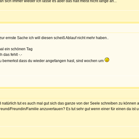
an sich immer wieder ich lasse es aber das hält meist nicht lange an...
r ernste Sache ich will diesen scheiß Ablauf nicht mehr haben..
mal ein schönen Tag
 das fehlt -.-
 du bemerkst dass du wieder angefangen hast, sind wochen um
natürlich tut es auch mal gut sich das ganze von der Seele schreiben zu können ab
nd/Freundin/Familie anzuvertauen? Es tut sehr gut wenn einer für einen da ist un