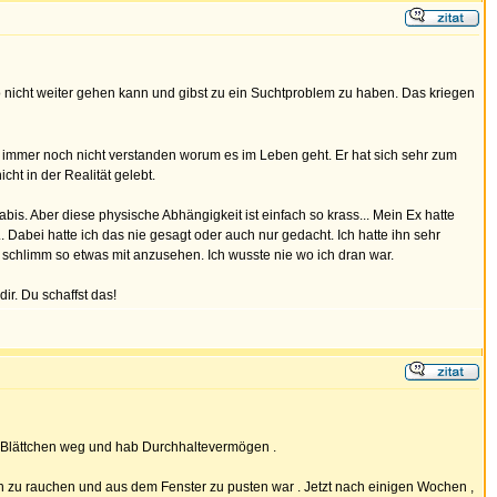
o nicht weiter gehen kann und gibst zu ein Suchtproblem zu haben. Das kriegen
hat immer noch nicht verstanden worum es im Leben geht. Er hat sich sehr zum
ht in der Realität gelebt.
s. Aber diese physische Abhängigkeit ist einfach so krass... Mein Ex hatte
. Dabei hatte ich das nie gesagt oder auch nur gedacht. Ich hatte ihn sehr
schlimm so etwas mit anzusehen. Ich wusste nie wo ich dran war.
ir. Du schaffst das!
lle Blättchen weg und hab Durchhaltevermögen .
en zu rauchen und aus dem Fenster zu pusten war . Jetzt nach einigen Wochen ,