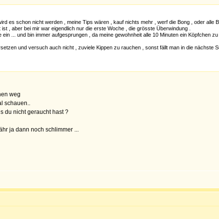
ird es schon nicht werden , meine Tips wären , kauf nichts mehr , werf die Bong , oder alle
ist , aber bei mir war eigendlich nur die erste Woche , die grösste Überwindung .
ie ein ... und bin immer aufgesprungen , da meine gewohnheit alle 10 Minuten ein Köpfchen 
setzen und versuch auch nicht , zuviele Kippen zu rauchen , sonst fällt man in die nächste S
chen weg
al schauen..
 du nicht geraucht hast ?
ähr ja dann noch schlimmer ...