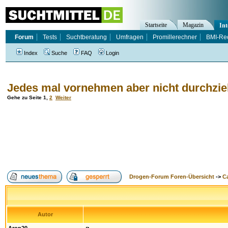
Startseite
Magazin
Int
Forum
Tests
Suchtberatung
Umfragen
Promillerechner
BMI-Re
Index
Suche
FAQ
Login
Jedes mal vornehmen aber nicht durchzieh
Gehe zu Seite
1
,
2
Weiter
Drogen-Forum Foren-Übersicht
->
Ca
Autor