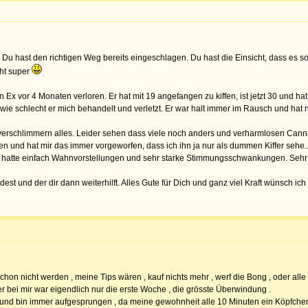
Du hast den richtigen Weg bereits eingeschlagen. Du hast die Einsicht, dass es s
cht super
 Ex vor 4 Monaten verloren. Er hat mit 19 angefangen zu kiffen, ist jetzt 30 und 
ie schlecht er mich behandelt und verletzt. Er war halt immer im Rausch und hat nic
rschlimmern alles. Leider sehen dass viele noch anders und verharmlosen Cannabi
ren und hat mir das immer vorgeworfen, dass ich ihn ja nur als dummen Kiffer sehe..
 Er hatte einfach Wahnvorstellungen und sehr starke Stimmungsschwankungen. Sehr 
st und der dir dann weiterhilft. Alles Gute für Dich und ganz viel Kraft wünsch ich d
schon nicht werden , meine Tips wären , kauf nichts mehr , werf die Bong , oder a
er bei mir war eigendlich nur die erste Woche , die grösste Überwindung .
... und bin immer aufgesprungen , da meine gewohnheit alle 10 Minuten ein Köpfch