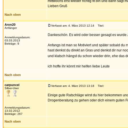
mittwochs erst wieder richtig fit bin und dann sagt m
Lieben Gruß
Nach oben
Aron20
Verfasst am: 4. März 2013 12:14
Titel:
Anfänger
Dankeschön. Es wird oder besser gesagt es wurde zu
Anmeldungsdatum:
03.03.2013
Beiträge: 9
Anfangs ist man so Motiviert und später sobald du 
hast denkst du direkt an Gras und denkst dir nur noch
und klatsch hängst du schon wieder drin, ehe das
ich hoffe ihr könnt mir helfen liebe Leute
Nach oben
carpuncel
Verfasst am: 4. März 2013 13:18
Titel:
Silber-User
Einige gute Ratschläge wirst du hier bekommen und 
Drogenberatung zu gehen oder dich einem guten Freu
Anmeldungsdatum:
13.02.2012
Beiträge: 267
Nach oben