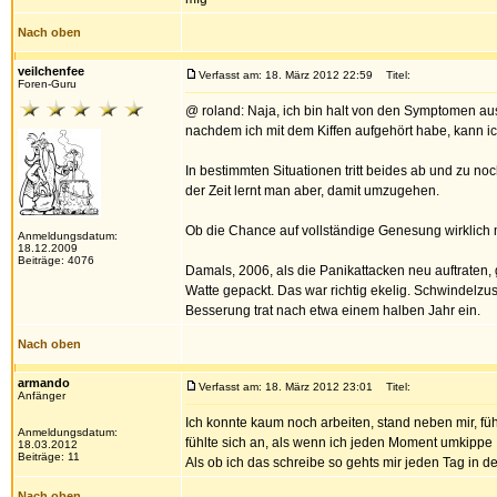
Nach oben
veilchenfee
Verfasst am: 18. März 2012 22:59
Titel:
Foren-Guru
@ roland: Naja, ich bin halt von den Symptomen aus
nachdem ich mit dem Kiffen aufgehört habe, kann ich 
In bestimmten Situationen tritt beides ab und zu no
der Zeit lernt man aber, damit umzugehen.
Ob die Chance auf vollständige Genesung wirklich m
Anmeldungsdatum:
18.12.2009
Beiträge: 4076
Damals, 2006, als die Panikattacken neu auftraten, g
Watte gepackt. Das war richtig ekelig. Schwindelzus
Besserung trat nach etwa einem halben Jahr ein.
Nach oben
armando
Verfasst am: 18. März 2012 23:01
Titel:
Anfänger
Ich konnte kaum noch arbeiten, stand neben mir, füh
Anmeldungsdatum:
fühlte sich an, als wenn ich jeden Moment umkippe
18.03.2012
Beiträge: 11
Als ob ich das schreibe so gehts mir jeden Tag in de
Nach oben