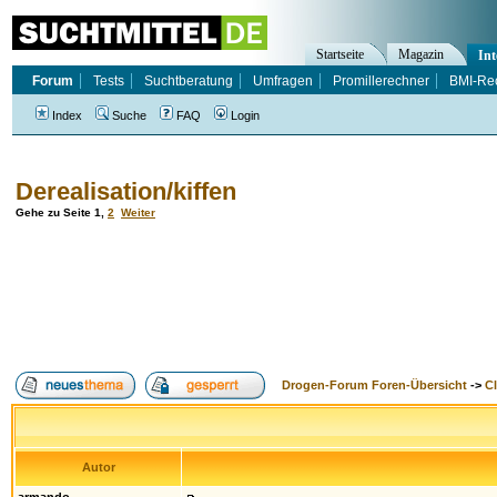
Startseite
Magazin
Int
Forum
Tests
Suchtberatung
Umfragen
Promillerechner
BMI-Re
Index
Suche
FAQ
Login
Derealisation/kiffen
Gehe zu Seite
1
,
2
Weiter
Drogen-Forum Foren-Übersicht
->
Cl
Autor