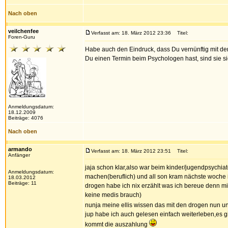
Nach oben
veilchenfee
Verfasst am: 18. März 2012 23:36
Titel:
Foren-Guru
Habe auch den Eindruck, dass Du vernünftig mit d
Du einen Termin beim Psychologen hast, sind sie s
Anmeldungsdatum:
18.12.2009
Beiträge: 4076
Nach oben
armando
Verfasst am: 18. März 2012 23:51
Titel:
Anfänger
jaja schon klar,also war beim kinder/jugendpsychi
Anmeldungsdatum:
machen(beruflich) und all son kram nächste woche i
18.03.2012
Beiträge: 11
drogen habe ich nix erzählt was ich bereue denn m
keine medis brauch)
nunja meine ellis wissen das mit den drogen nun u
jup habe ich auch gelesen einfach weiterleben,es
kommt die auszahlung