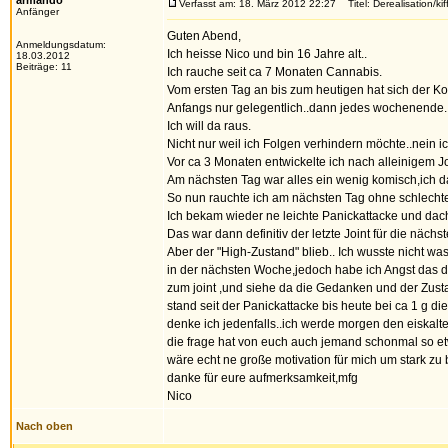
armando
Verfasst am: 18. März 2012 22:27
Titel: Derealisation/kif
Anfänger
Guten Abend,
Anmeldungsdatum:
Ich heisse Nico und bin 16 Jahre alt..
18.03.2012
Beiträge: 11
Ich rauche seit ca 7 Monaten Cannabis.
Vom ersten Tag an bis zum heutigen hat sich der Ko
Anfangs nur gelegentlich..dann jedes wochenende..
Ich will da raus.
Nicht nur weil ich Folgen verhindern möchte..nein ic
Vor ca 3 Monaten entwickelte ich nach alleinigem J
Am nächsten Tag war alles ein wenig komisch,ich dac
So nun rauchte ich am nächsten Tag ohne schlecht
Ich bekam wieder ne leichte Panickattacke und dach
Das war dann definitiv der letzte Joint für die näch
Aber der "High-Zustand" blieb.. Ich wusste nicht w
in der nächsten Woche,jedoch habe ich Angst das da
zum joint ,und siehe da die Gedanken und der Zus
stand seit der Panickattacke bis heute bei ca 1 g 
denke ich jedenfalls..ich werde morgen den eiskalte
die frage hat von euch auch jemand schonmal so e
wäre echt ne große motivation für mich um stark zu
danke für eure aufmerksamkeit,mfg
Nico
Nach oben