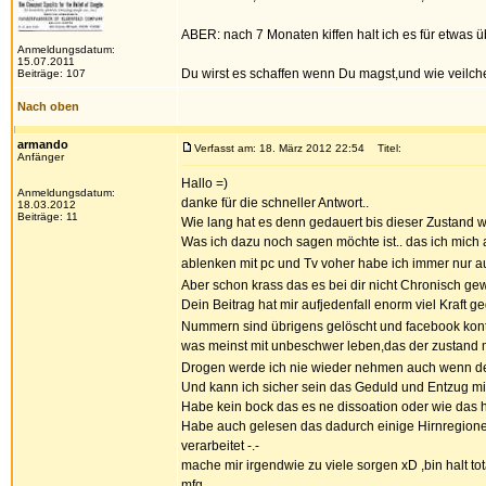
ABER: nach 7 Monaten kiffen halt ich es für etwas 
Anmeldungsdatum:
15.07.2011
Du wirst es schaffen wenn Du magst,und wie veilche
Beiträge: 107
Nach oben
armando
Verfasst am: 18. März 2012 22:54
Titel:
Anfänger
Hallo =)
Anmeldungsdatum:
danke für die schneller Antwort..
18.03.2012
Beiträge: 11
Wie lang hat es denn gedauert bis dieser Zustand 
Was ich dazu noch sagen möchte ist.. das ich mich 
ablenken mit pc und Tv voher habe ich immer nur au
Aber schon krass das es bei dir nicht Chronisch gew
Dein Beitrag hat mir aufjedenfall enorm viel Kraft g
Nummern sind übrigens gelöscht und facebook kont
was meinst mit unbeschwer leben,das der zustan
Drogen werde ich nie wieder nehmen auch wenn der 
Und kann ich sicher sein das Geduld und Entzug mir
Habe kein bock das es ne dissoation oder wie das hei
Habe auch gelesen das dadurch einige Hirnregionen
verarbeitet -.-
mache mir irgendwie zu viele sorgen xD ,bin halt tota
mfg