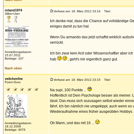
roland1974
Verfasst am: 18. März 2012 23:14
Titel:
Silber-User
Ich denke mal, dass die Chance auf vollständige 
einiges damit zu tun hat.
Wenn Du armando das jetzt schaffst wirklich aufzuhör
verrückt.
Anmeldungsdatum:
Ich bin zwar kein Arzt oder Wissenschaftler aber i
15.07.2011
Beiträge: 107
hab
, geht's mir eigentlich ganz gut.
Nach oben
veilchenfee
Verfasst am: 18. März 2012 23:15
Titel:
Foren-Guru
Na supi, 100 Punkte ...
Hoffentlich ist Dein Psychologe besser als meiner. 
lässt. Das muss sich sozusagen selbst wieder einren
fährt. Ich bin nämlich nie umgekippt, auch wenn es 
Wiederaufnahme eines früher ausgeübten Hobbys. K
Oh Mann, und das mit 16 ...
Anmeldungsdatum:
18.12.2009
Beiträge: 4076