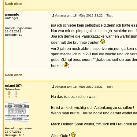
Nach oben
armando
Verfasst am: 18. März 2012 23:22
Titel:
Anfänger
joa ich schiebe kein selbstmitleid,denn ich hatte es
Anmeldungsdatum:
Nur war mir es piep egal ich bin high -schiebe nen fr
18.03.2012
Beiträge: 11
Joa ich denke die Panickattacke war nen warhnsig
oder halt der brühmte tropfen
vor 2 jahren noch aktiv im sportverein,nun garkein s
sport mache ich nun 2-3 mal die woche und ich ver
geben(klingt bescheuert ^^,habe sie seit sie aus de
herzen
)
Nach oben
roland1974
Verfasst am: 18. März 2012 23:31
Titel:
Silber-User
Na das ist doch schon was !
Es ist wirklich wichtig sich Ablenkung zu schaffen !
Wenn man nur zu Hause hockt und darauf wartet das 
Mach Deinen Sport weiter, triff Dich mit Freunden 
Anmeldungsdatum:
15.07.2011
Beiträge: 107
Alles Gute !