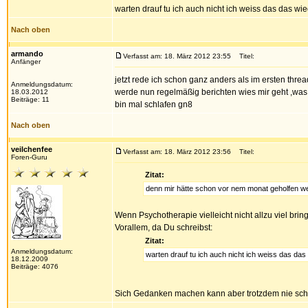
warten drauf tu ich auch nicht ich weiss das das 
Nach oben
armando
Verfasst am: 18. März 2012 23:55
Titel:
Anfänger
jetzt rede ich schon ganz anders als im ersten thr
Anmeldungsdatum:
werde nun regelmäßig berichten wies mir geht ,was d
18.03.2012
Beiträge: 11
bin mal schlafen gn8
Nach oben
veilchenfee
Verfasst am: 18. März 2012 23:56
Titel:
Foren-Guru
Zitat:
denn mir hätte schon vor nem monat geholfen we
Wenn Psychotherapie vielleicht nicht allzu viel bri
Vorallem, da Du schreibst:
Zitat:
Anmeldungsdatum:
warten drauf tu ich auch nicht ich weiss das d
18.12.2009
Beiträge: 4076
Sich Gedanken machen kann aber trotzdem nie sc