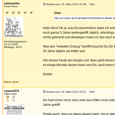
veilchenfee
Verfasst am: 18. März 2012 22:38
Titel:
Foren-Guru
Zitat:
hat von euch auch jemand schonmal so etwas e
Hallo Nico! Oh ja, was Du beschreibst, habe ich erl
noch ganze 5 Jahre weitergekifft, täglich, allerdin
nichts gebracht und deswegen habe ich das nach e
Anmeldungsdatum:
18.12.2009
Was den "eiskalten Entzug" betrifft brauchst Du Di
Beiträge: 4076
20 Jahre täglich am Kiffen war.
Hör besser heute als morgen auf, dann geht dieser 
es einige Monate dauern kann und Du, auch wenn De
Grüße!
Nach oben
roland1974
Verfasst am: 18. März 2012 22:51
Titel:
Silber-User
Du hast sicher recht, dass man das Kiffen nicht unte
Jahre gekifft.
Denke auch, dass es etwas dauern kann, bis er wied