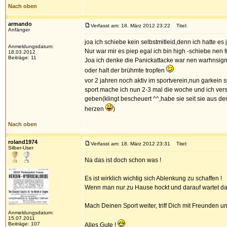
Nach oben
armando
Verfasst am: 18. März 2012 23:22
Titel:
Anfänger
joa ich schiebe kein selbstmitleid,denn ich hatte es
Anmeldungsdatum:
Nur war mir es piep egal ich bin high -schiebe nen fr
18.03.2012
Beiträge: 11
Joa ich denke die Panickattacke war nen warhnsig
oder halt der brühmte tropfen
vor 2 jahren noch aktiv im sportverein,nun garkein s
sport mache ich nun 2-3 mal die woche und ich ver
geben(klingt bescheuert ^^,habe sie seit sie aus de
herzen
)
Nach oben
roland1974
Verfasst am: 18. März 2012 23:31
Titel:
Silber-User
Na das ist doch schon was !
Es ist wirklich wichtig sich Ablenkung zu schaffen !
Wenn man nur zu Hause hockt und darauf wartet das 
Mach Deinen Sport weiter, triff Dich mit Freunden 
Anmeldungsdatum:
15.07.2011
Beiträge: 107
Alles Gute !