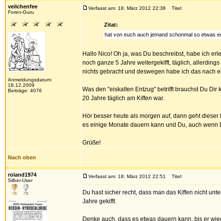
veilchenfee
Verfasst am: 18. März 2012 22:38
Titel:
Foren-Guru
Zitat:
hat von euch auch jemand schonmal so etwas e
Hallo Nico! Oh ja, was Du beschreibst, habe ich erl
noch ganze 5 Jahre weitergekifft, täglich, allerdin
nichts gebracht und deswegen habe ich das nach e
Anmeldungsdatum:
18.12.2009
Was den "eiskalten Entzug" betrifft brauchst Du Di
Beiträge: 4076
20 Jahre täglich am Kiffen war.
Hör besser heute als morgen auf, dann geht dieser 
es einige Monate dauern kann und Du, auch wenn De
Grüße!
Nach oben
roland1974
Verfasst am: 18. März 2012 22:51
Titel:
Silber-User
Du hast sicher recht, dass man das Kiffen nicht unte
Jahre gekifft.
Denke auch, dass es etwas dauern kann, bis er wied