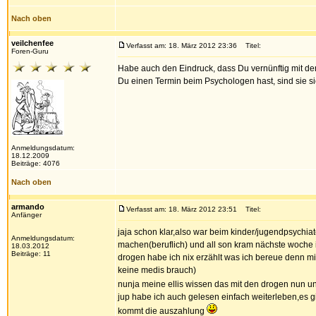
Nach oben
veilchenfee
Verfasst am: 18. März 2012 23:36
Titel:
Foren-Guru
Habe auch den Eindruck, dass Du vernünftig mit d
Du einen Termin beim Psychologen hast, sind sie s
Anmeldungsdatum:
18.12.2009
Beiträge: 4076
Nach oben
armando
Verfasst am: 18. März 2012 23:51
Titel:
Anfänger
jaja schon klar,also war beim kinder/jugendpsychi
Anmeldungsdatum:
machen(beruflich) und all son kram nächste woche i
18.03.2012
Beiträge: 11
drogen habe ich nix erzählt was ich bereue denn m
keine medis brauch)
nunja meine ellis wissen das mit den drogen nun u
jup habe ich auch gelesen einfach weiterleben,es
kommt die auszahlung