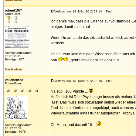
roland1974
Verfasst am: 18. März 2012 23:14
Titel:
Silber-User
Ich denke mal, dass die Chance auf vollständige 
einiges damit zu tun hat.
Wenn Du armando das jetzt schaffst wirklich aufzuhör
verrückt.
Anmeldungsdatum:
Ich bin zwar kein Arzt oder Wissenschaftler aber i
15.07.2011
Beiträge: 107
hab
, geht's mir eigentlich ganz gut.
Nach oben
veilchenfee
Verfasst am: 18. März 2012 23:15
Titel:
Foren-Guru
Na supi, 100 Punkte ...
Hoffentlich ist Dein Psychologe besser als meiner. 
lässt. Das muss sich sozusagen selbst wieder einren
fährt. Ich bin nämlich nie umgekippt, auch wenn es 
Wiederaufnahme eines früher ausgeübten Hobbys. K
Oh Mann, und das mit 16 ...
Anmeldungsdatum:
18.12.2009
Beiträge: 4076