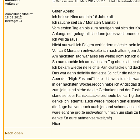
armando
Verfasst am: 18. März 2012 22:27
Titel: Derealisation/kif
Anfänger
Guten Abend,
Anmeldungsdatum:
Ich heisse Nico und bin 16 Jahre alt..
18.03.2012
Beiträge: 11
Ich rauche seit ca 7 Monaten Cannabis.
Vom ersten Tag an bis zum heutigen hat sich der Ko
Anfangs nur gelegentlich..dann jedes wochenende..
Ich will da raus.
Nicht nur weil ich Folgen verhindern möchte..nein ic
Vor ca 3 Monaten entwickelte ich nach alleinigem J
Am nächsten Tag war alles ein wenig komisch,ich dac
So nun rauchte ich am nächsten Tag ohne schlecht
Ich bekam wieder ne leichte Panickattacke und dach
Das war dann definitiv der letzte Joint für die näch
Aber der "High-Zustand" blieb.. Ich wusste nicht w
in der nächsten Woche,jedoch habe ich Angst das da
zum joint ,und siehe da die Gedanken und der Zus
stand seit der Panickattacke bis heute bei ca 1 g 
denke ich jedenfalls..ich werde morgen den eiskalte
die frage hat von euch auch jemand schonmal so e
wäre echt ne große motivation für mich um stark zu
danke für eure aufmerksamkeit,mfg
Nico
Nach oben