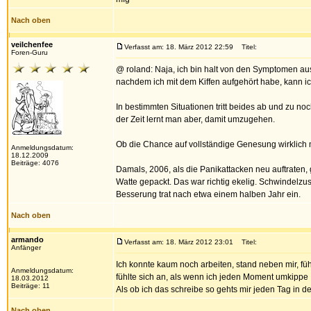
Nach oben
veilchenfee
Verfasst am: 18. März 2012 22:59
Titel:
Foren-Guru
@ roland: Naja, ich bin halt von den Symptomen aus
nachdem ich mit dem Kiffen aufgehört habe, kann ich 
In bestimmten Situationen tritt beides ab und zu no
der Zeit lernt man aber, damit umzugehen.
Ob die Chance auf vollständige Genesung wirklich m
Anmeldungsdatum:
18.12.2009
Beiträge: 4076
Damals, 2006, als die Panikattacken neu auftraten, g
Watte gepackt. Das war richtig ekelig. Schwindelzus
Besserung trat nach etwa einem halben Jahr ein.
Nach oben
armando
Verfasst am: 18. März 2012 23:01
Titel:
Anfänger
Ich konnte kaum noch arbeiten, stand neben mir, füh
Anmeldungsdatum:
fühlte sich an, als wenn ich jeden Moment umkippe
18.03.2012
Beiträge: 11
Als ob ich das schreibe so gehts mir jeden Tag in de
Nach oben