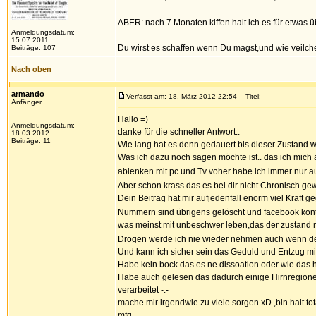
ABER: nach 7 Monaten kiffen halt ich es für etwas 
Anmeldungsdatum:
15.07.2011
Du wirst es schaffen wenn Du magst,und wie veilche
Beiträge: 107
Nach oben
armando
Verfasst am: 18. März 2012 22:54
Titel:
Anfänger
Hallo =)
Anmeldungsdatum:
danke für die schneller Antwort..
18.03.2012
Beiträge: 11
Wie lang hat es denn gedauert bis dieser Zustand 
Was ich dazu noch sagen möchte ist.. das ich mich 
ablenken mit pc und Tv voher habe ich immer nur au
Aber schon krass das es bei dir nicht Chronisch gew
Dein Beitrag hat mir aufjedenfall enorm viel Kraft g
Nummern sind übrigens gelöscht und facebook kont
was meinst mit unbeschwer leben,das der zustan
Drogen werde ich nie wieder nehmen auch wenn der 
Und kann ich sicher sein das Geduld und Entzug mir
Habe kein bock das es ne dissoation oder wie das hei
Habe auch gelesen das dadurch einige Hirnregionen
verarbeitet -.-
mache mir irgendwie zu viele sorgen xD ,bin halt tota
mfg