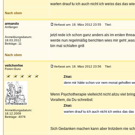
warten drauf tu ich auch nicht ich weiss das das 
Nach oben
armando
Verfasst am: 18. März 2012 23:55
Titel:
Anfänger
jetzt rede ich schon ganz anders als im ersten thr
Anmeldungsdatum:
werde nun regelmäßig berichten wies mir geht ,was d
18.03.2012
Beiträge: 11
bin mal schlafen gn8
Nach oben
veilchenfee
Verfasst am: 18. März 2012 23:56
Titel:
Foren-Guru
Zitat:
denn mir hätte schon vor nem monat geholfen we
Wenn Psychotherapie vielleicht nicht allzu viel bri
Vorallem, da Du schreibst:
Zitat:
Anmeldungsdatum:
warten drauf tu ich auch nicht ich weiss das d
18.12.2009
Beiträge: 4076
Sich Gedanken machen kann aber trotzdem nie sc