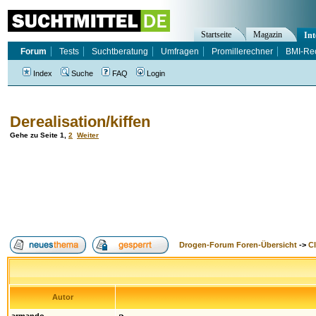
Startseite
Magazin
Int
Forum
Tests
Suchtberatung
Umfragen
Promillerechner
BMI-Re
Index
Suche
FAQ
Login
Derealisation/kiffen
Gehe zu Seite
1
,
2
Weiter
Drogen-Forum Foren-Übersicht
->
Cl
Autor