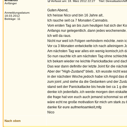
armando
Verfasst am: 18. März 2012 22:27
Titel: Derealisation/kif
Anfänger
Guten Abend,
Anmeldungsdatum:
Ich heisse Nico und bin 16 Jahre alt..
18.03.2012
Beiträge: 11
Ich rauche seit ca 7 Monaten Cannabis.
Vom ersten Tag an bis zum heutigen hat sich der Ko
Anfangs nur gelegentlich..dann jedes wochenende..
Ich will da raus.
Nicht nur weil ich Folgen verhindern möchte..nein ic
Vor ca 3 Monaten entwickelte ich nach alleinigem J
Am nächsten Tag war alles ein wenig komisch,ich dac
So nun rauchte ich am nächsten Tag ohne schlecht
Ich bekam wieder ne leichte Panickattacke und dach
Das war dann definitiv der letzte Joint für die näch
Aber der "High-Zustand" blieb.. Ich wusste nicht w
in der nächsten Woche,jedoch habe ich Angst das da
zum joint ,und siehe da die Gedanken und der Zus
stand seit der Panickattacke bis heute bei ca 1 g 
denke ich jedenfalls..ich werde morgen den eiskalte
die frage hat von euch auch jemand schonmal so e
wäre echt ne große motivation für mich um stark zu
danke für eure aufmerksamkeit,mfg
Nico
Nach oben