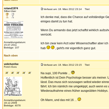
roland1974
Verfasst am: 18. März 2012 23:14
Titel:
Silber-User
Ich denke mal, dass die Chance auf vollständige 
einiges damit zu tun hat.
Wenn Du armando das jetzt schaffst wirklich aufzuhör
verrückt.
Anmeldungsdatum:
Ich bin zwar kein Arzt oder Wissenschaftler aber i
15.07.2011
Beiträge: 107
hab
, geht's mir eigentlich ganz gut.
Nach oben
veilchenfee
Verfasst am: 18. März 2012 23:15
Titel:
Foren-Guru
Na supi, 100 Punkte ...
Hoffentlich ist Dein Psychologe besser als meiner. 
lässt. Das muss sich sozusagen selbst wieder einren
fährt. Ich bin nämlich nie umgekippt, auch wenn es 
Wiederaufnahme eines früher ausgeübten Hobbys. K
Oh Mann, und das mit 16 ...
Anmeldungsdatum:
18.12.2009
Beiträge: 4076