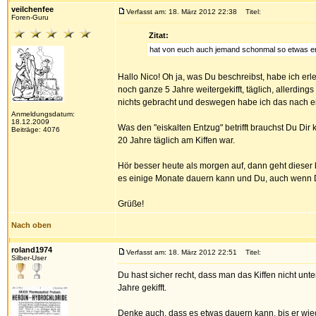
veilchenfee
Verfasst am: 18. März 2012 22:38
Titel:
Foren-Guru
Zitat:
hat von euch auch jemand schonmal so etwas e
Hallo Nico! Oh ja, was Du beschreibst, habe ich erl
noch ganze 5 Jahre weitergekifft, täglich, allerdin
nichts gebracht und deswegen habe ich das nach e
Anmeldungsdatum:
18.12.2009
Was den "eiskalten Entzug" betrifft brauchst Du Di
Beiträge: 4076
20 Jahre täglich am Kiffen war.
Hör besser heute als morgen auf, dann geht dieser 
es einige Monate dauern kann und Du, auch wenn De
Grüße!
Nach oben
roland1974
Verfasst am: 18. März 2012 22:51
Titel:
Silber-User
Du hast sicher recht, dass man das Kiffen nicht unte
Jahre gekifft.
Denke auch, dass es etwas dauern kann, bis er wied