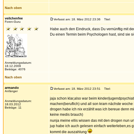
Nach oben
veilchenfee
Verfasst am: 18. März 2012 23:36
Titel:
Foren-Guru
Habe auch den Eindruck, dass Du vernünftig mit d
Du einen Termin beim Psychologen hast, sind sie s
Anmeldungsdatum:
18.12.2009
Beiträge: 4076
Nach oben
armando
Verfasst am: 18. März 2012 23:51
Titel:
Anfänger
jaja schon klar,also war beim kinder/jugendpsychi
Anmeldungsdatum:
machen(beruflich) und all son kram nächste woche i
18.03.2012
Beiträge: 11
drogen habe ich nix erzählt was ich bereue denn m
keine medis brauch)
nunja meine ellis wissen das mit den drogen nun u
jup habe ich auch gelesen einfach weiterleben,es
kommt die auszahlung