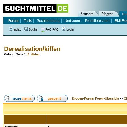
Startseite
Magazin
Int
Forum
Tests
Suchtberatung
Umfragen
Promillerechner
BMI-Re
Index
Suche
FAQ
Login
Derealisation/kiffen
Gehe zu Seite
1
,
2
Weiter
Drogen-Forum Foren-Übersicht
->
Cl
Autor