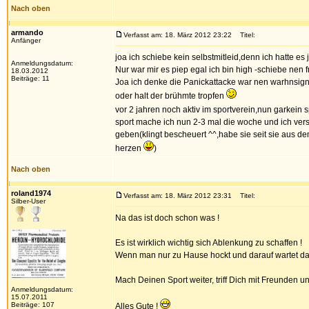
Nach oben
armando
Verfasst am: 18. März 2012 23:22
Titel:
Anfänger
joa ich schiebe kein selbstmitleid,denn ich hatte es
Anmeldungsdatum:
Nur war mir es piep egal ich bin high -schiebe nen fr
18.03.2012
Beiträge: 11
Joa ich denke die Panickattacke war nen warhnsig
oder halt der brühmte tropfen
vor 2 jahren noch aktiv im sportverein,nun garkein s
sport mache ich nun 2-3 mal die woche und ich ver
geben(klingt bescheuert ^^,habe sie seit sie aus de
herzen
)
Nach oben
roland1974
Verfasst am: 18. März 2012 23:31
Titel:
Silber-User
Na das ist doch schon was !
Es ist wirklich wichtig sich Ablenkung zu schaffen !
Wenn man nur zu Hause hockt und darauf wartet das 
Mach Deinen Sport weiter, triff Dich mit Freunden 
Anmeldungsdatum:
15.07.2011
Beiträge: 107
Alles Gute !