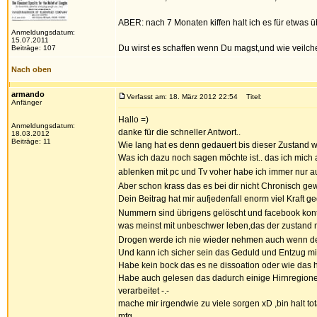
ABER: nach 7 Monaten kiffen halt ich es für etwas 
Anmeldungsdatum:
15.07.2011
Du wirst es schaffen wenn Du magst,und wie veilche
Beiträge: 107
Nach oben
armando
Verfasst am: 18. März 2012 22:54
Titel:
Anfänger
Hallo =)
Anmeldungsdatum:
danke für die schneller Antwort..
18.03.2012
Beiträge: 11
Wie lang hat es denn gedauert bis dieser Zustand 
Was ich dazu noch sagen möchte ist.. das ich mich 
ablenken mit pc und Tv voher habe ich immer nur au
Aber schon krass das es bei dir nicht Chronisch gew
Dein Beitrag hat mir aufjedenfall enorm viel Kraft g
Nummern sind übrigens gelöscht und facebook kont
was meinst mit unbeschwer leben,das der zustan
Drogen werde ich nie wieder nehmen auch wenn der 
Und kann ich sicher sein das Geduld und Entzug mir
Habe kein bock das es ne dissoation oder wie das hei
Habe auch gelesen das dadurch einige Hirnregionen
verarbeitet -.-
mache mir irgendwie zu viele sorgen xD ,bin halt tota
mfg