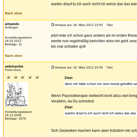
warten drauf tu ich auch nicht ich weiss das das 
Nach oben
armando
Verfasst am: 18. März 2012 23:55
Titel:
Anfänger
jetzt rede ich schon ganz anders als im ersten thr
Anmeldungsdatum:
werde nun regelmäßig berichten wies mir geht ,was d
18.03.2012
Beiträge: 11
bin mal schlafen gn8
Nach oben
veilchenfee
Verfasst am: 18. März 2012 23:56
Titel:
Foren-Guru
Zitat:
denn mir hätte schon vor nem monat geholfen we
Wenn Psychotherapie vielleicht nicht allzu viel bri
Vorallem, da Du schreibst:
Zitat:
Anmeldungsdatum:
warten drauf tu ich auch nicht ich weiss das d
18.12.2009
Beiträge: 4076
Sich Gedanken machen kann aber trotzdem nie sc