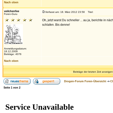
Nach oben
veilchenfee
Verfasst am: 18. März 2012 23:58
Titel:
Foren-Guru
Oh, jetzt warst Du schneller ... au ja, berichte in näc
schlafen. Bis denne!
Anmeldungsdatum:
18.12.2009
Beiträge: 4076
Nach oben
Beiträge der letzten Zeit anzeigen
Drogen-Forum Foren-Übersicht
->
Cl
Seite
1
von
2