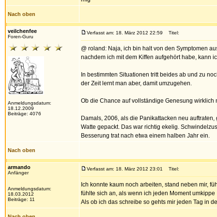
Nach oben
veilchenfee
Verfasst am: 18. März 2012 22:59
Titel:
Foren-Guru
@ roland: Naja, ich bin halt von den Symptomen aus
nachdem ich mit dem Kiffen aufgehört habe, kann ich 
In bestimmten Situationen tritt beides ab und zu no
der Zeit lernt man aber, damit umzugehen.
Ob die Chance auf vollständige Genesung wirklich m
Anmeldungsdatum:
18.12.2009
Beiträge: 4076
Damals, 2006, als die Panikattacken neu auftraten, g
Watte gepackt. Das war richtig ekelig. Schwindelzus
Besserung trat nach etwa einem halben Jahr ein.
Nach oben
armando
Verfasst am: 18. März 2012 23:01
Titel:
Anfänger
Ich konnte kaum noch arbeiten, stand neben mir, füh
Anmeldungsdatum:
fühlte sich an, als wenn ich jeden Moment umkippe
18.03.2012
Beiträge: 11
Als ob ich das schreibe so gehts mir jeden Tag in de
Nach oben