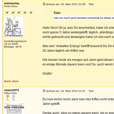
veilchenfee
Verfasst am: 18. März 2012 22:38
Titel:
Foren-Guru
Zitat:
hat von euch auch jemand schonmal so etwas e
Hallo Nico! Oh ja, was Du beschreibst, habe ich erl
noch ganze 5 Jahre weitergekifft, täglich, allerdin
nichts gebracht und deswegen habe ich das nach e
Anmeldungsdatum:
18.12.2009
Was den "eiskalten Entzug" betrifft brauchst Du Di
Beiträge: 4076
20 Jahre täglich am Kiffen war.
Hör besser heute als morgen auf, dann geht dieser 
es einige Monate dauern kann und Du, auch wenn De
Grüße!
Nach oben
roland1974
Verfasst am: 18. März 2012 22:51
Titel:
Silber-User
Du hast sicher recht, dass man das Kiffen nicht unte
Jahre gekifft.
Denke auch, dass es etwas dauern kann, bis er wied