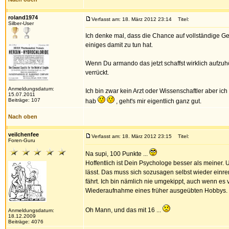
roland1974
Verfasst am: 18. März 2012 23:14
Titel:
Silber-User
Ich denke mal, dass die Chance auf vollständige 
einiges damit zu tun hat.
Wenn Du armando das jetzt schaffst wirklich aufzuhör
verrückt.
Anmeldungsdatum:
Ich bin zwar kein Arzt oder Wissenschaftler aber i
15.07.2011
Beiträge: 107
hab
, geht's mir eigentlich ganz gut.
Nach oben
veilchenfee
Verfasst am: 18. März 2012 23:15
Titel:
Foren-Guru
Na supi, 100 Punkte ...
Hoffentlich ist Dein Psychologe besser als meiner. 
lässt. Das muss sich sozusagen selbst wieder einren
fährt. Ich bin nämlich nie umgekippt, auch wenn es 
Wiederaufnahme eines früher ausgeübten Hobbys. K
Oh Mann, und das mit 16 ...
Anmeldungsdatum:
18.12.2009
Beiträge: 4076