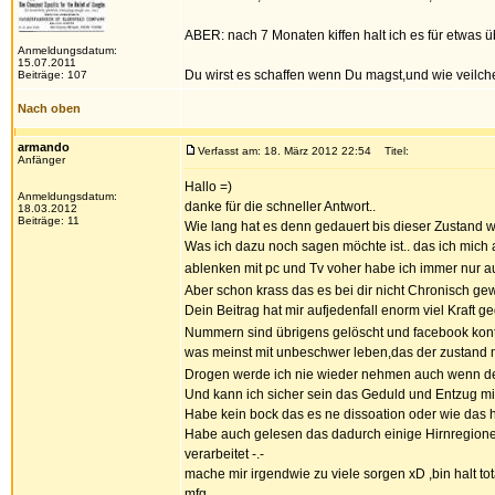
ABER: nach 7 Monaten kiffen halt ich es für etwas 
Anmeldungsdatum:
15.07.2011
Du wirst es schaffen wenn Du magst,und wie veilche
Beiträge: 107
Nach oben
armando
Verfasst am: 18. März 2012 22:54
Titel:
Anfänger
Hallo =)
Anmeldungsdatum:
danke für die schneller Antwort..
18.03.2012
Beiträge: 11
Wie lang hat es denn gedauert bis dieser Zustand 
Was ich dazu noch sagen möchte ist.. das ich mich 
ablenken mit pc und Tv voher habe ich immer nur au
Aber schon krass das es bei dir nicht Chronisch gew
Dein Beitrag hat mir aufjedenfall enorm viel Kraft g
Nummern sind übrigens gelöscht und facebook kont
was meinst mit unbeschwer leben,das der zustan
Drogen werde ich nie wieder nehmen auch wenn der 
Und kann ich sicher sein das Geduld und Entzug mir
Habe kein bock das es ne dissoation oder wie das hei
Habe auch gelesen das dadurch einige Hirnregionen
verarbeitet -.-
mache mir irgendwie zu viele sorgen xD ,bin halt tota
mfg