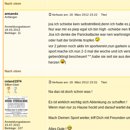
Nach oben
armando
Verfasst am: 18. März 2012 23:22
Titel:
Anfänger
joa ich schiebe kein selbstmitleid,denn ich hatte es
Anmeldungsdatum:
Nur war mir es piep egal ich bin high -schiebe nen fr
18.03.2012
Beiträge: 11
Joa ich denke die Panickattacke war nen warhnsig
oder halt der brühmte tropfen
vor 2 jahren noch aktiv im sportverein,nun garkein s
sport mache ich nun 2-3 mal die woche und ich ver
geben(klingt bescheuert ^^,habe sie seit sie aus de
herzen
)
Nach oben
roland1974
Verfasst am: 18. März 2012 23:31
Titel:
Silber-User
Na das ist doch schon was !
Es ist wirklich wichtig sich Ablenkung zu schaffen !
Wenn man nur zu Hause hockt und darauf wartet das 
Mach Deinen Sport weiter, triff Dich mit Freunden 
Anmeldungsdatum:
15.07.2011
Beiträge: 107
Alles Gute !