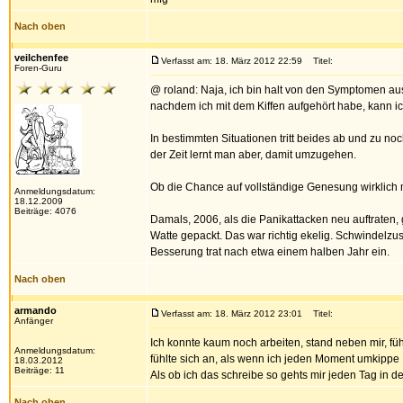
Nach oben
veilchenfee
Verfasst am: 18. März 2012 22:59
Titel:
Foren-Guru
@ roland: Naja, ich bin halt von den Symptomen aus
nachdem ich mit dem Kiffen aufgehört habe, kann ich 
In bestimmten Situationen tritt beides ab und zu no
der Zeit lernt man aber, damit umzugehen.
Ob die Chance auf vollständige Genesung wirklich m
Anmeldungsdatum:
18.12.2009
Beiträge: 4076
Damals, 2006, als die Panikattacken neu auftraten, g
Watte gepackt. Das war richtig ekelig. Schwindelzus
Besserung trat nach etwa einem halben Jahr ein.
Nach oben
armando
Verfasst am: 18. März 2012 23:01
Titel:
Anfänger
Ich konnte kaum noch arbeiten, stand neben mir, füh
Anmeldungsdatum:
fühlte sich an, als wenn ich jeden Moment umkippe
18.03.2012
Beiträge: 11
Als ob ich das schreibe so gehts mir jeden Tag in de
Nach oben