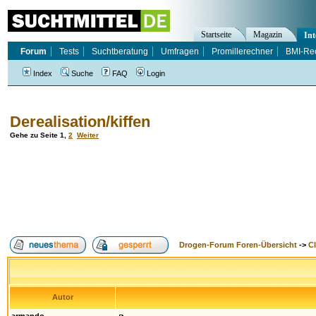
Startseite
Magazin
Int
Forum
Tests
Suchtberatung
Umfragen
Promillerechner
BMI-Re
Index
Suche
FAQ
Login
Derealisation/kiffen
Gehe zu Seite
1
,
2
Weiter
Drogen-Forum Foren-Übersicht
->
Cl
Autor