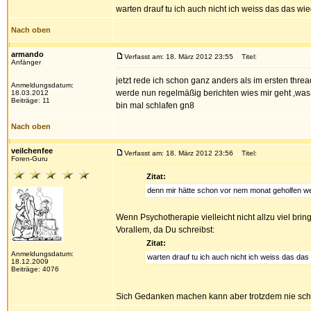
warten drauf tu ich auch nicht ich weiss das das 
Nach oben
armando
Verfasst am: 18. März 2012 23:55
Titel:
Anfänger
jetzt rede ich schon ganz anders als im ersten thr
Anmeldungsdatum:
werde nun regelmäßig berichten wies mir geht ,was d
18.03.2012
Beiträge: 11
bin mal schlafen gn8
Nach oben
veilchenfee
Verfasst am: 18. März 2012 23:56
Titel:
Foren-Guru
Zitat:
denn mir hätte schon vor nem monat geholfen we
Wenn Psychotherapie vielleicht nicht allzu viel bri
Vorallem, da Du schreibst:
Zitat:
Anmeldungsdatum:
warten drauf tu ich auch nicht ich weiss das d
18.12.2009
Beiträge: 4076
Sich Gedanken machen kann aber trotzdem nie sc