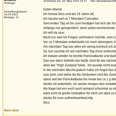
armando
Verfasst am: 18. März 2012 22:27
Titel: Derealisation/kif
Anfänger
Guten Abend,
Anmeldungsdatum:
Ich heisse Nico und bin 16 Jahre alt..
18.03.2012
Beiträge: 11
Ich rauche seit ca 7 Monaten Cannabis.
Vom ersten Tag an bis zum heutigen hat sich der Ko
Anfangs nur gelegentlich..dann jedes wochenende..
Ich will da raus.
Nicht nur weil ich Folgen verhindern möchte..nein ic
Vor ca 3 Monaten entwickelte ich nach alleinigem J
Am nächsten Tag war alles ein wenig komisch,ich dac
So nun rauchte ich am nächsten Tag ohne schlecht
Ich bekam wieder ne leichte Panickattacke und dach
Das war dann definitiv der letzte Joint für die näch
Aber der "High-Zustand" blieb.. Ich wusste nicht w
in der nächsten Woche,jedoch habe ich Angst das da
zum joint ,und siehe da die Gedanken und der Zus
stand seit der Panickattacke bis heute bei ca 1 g 
denke ich jedenfalls..ich werde morgen den eiskalte
die frage hat von euch auch jemand schonmal so e
wäre echt ne große motivation für mich um stark zu
danke für eure aufmerksamkeit,mfg
Nico
Nach oben