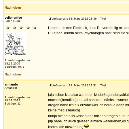
Nach oben
veilchenfee
Verfasst am: 18. März 2012 23:36
Titel:
Foren-Guru
Habe auch den Eindruck, dass Du vernünftig mit d
Du einen Termin beim Psychologen hast, sind sie s
Anmeldungsdatum:
18.12.2009
Beiträge: 4076
Nach oben
armando
Verfasst am: 18. März 2012 23:51
Titel:
Anfänger
jaja schon klar,also war beim kinder/jugendpsychi
Anmeldungsdatum:
machen(beruflich) und all son kram nächste woche i
18.03.2012
Beiträge: 11
drogen habe ich nix erzählt was ich bereue denn m
keine medis brauch)
nunja meine ellis wissen das mit den drogen nun u
jup habe ich auch gelesen einfach weiterleben,es
kommt die auszahlung