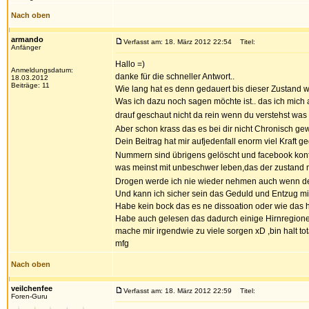
Nach oben
armando
Verfasst am: 18. März 2012 22:54
Titel:
Anfänger
Hallo =)
Anmeldungsdatum:
danke für die schneller Antwort..
18.03.2012
Beiträge: 11
Wie lang hat es denn gedauert bis dieser Zustand 
Was ich dazu noch sagen möchte ist.. das ich mich 
drauf geschaut nicht da rein wenn du verstehst was
Aber schon krass das es bei dir nicht Chronisch gew
Dein Beitrag hat mir aufjedenfall enorm viel Kraft g
Nummern sind übrigens gelöscht und facebook kont
was meinst mit unbeschwer leben,das der zustan
Drogen werde ich nie wieder nehmen auch wenn der 
Und kann ich sicher sein das Geduld und Entzug mir
Habe kein bock das es ne dissoation oder wie das hei
Habe auch gelesen das dadurch einige Hirnregionen 
mache mir irgendwie zu viele sorgen xD ,bin halt tota
mfg
Nach oben
veilchenfee
Verfasst am: 18. März 2012 22:59
Titel:
Foren-Guru