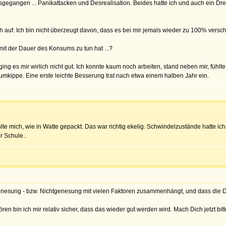
gegangen ... Panikattacken und Desrealisation. Beides hatte ich und auch ein Drei
ch auf. Ich bin nicht überzeugt davon, dass es bei mir jemals wieder zu 100% versc
it der Dauer des Konsums zu tun hat ...?
ing es mir wirlich nicht gut. Ich konnte kaum noch arbeiten, stand neben mir, fühlt
 umkippe. Eine erste leichte Besserung trat nach etwa einem halben Jahr ein.
lte mich, wie in Watte gepackt. Das war richtig ekelig. Schwindelzustände hatte ic
r Schule..
enesung - bzw. Nichtgenesung mit vielen Faktoren zusammenhängt, und dass die Da
en bin ich mir relativ sicher, dass das wieder gut werden wird. Mach Dich jetzt bitte