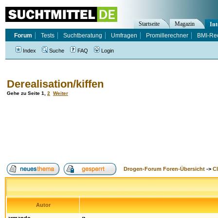
Startseite
Magazin
Int
Forum
Tests
Suchtberatung
Umfragen
Promillerechner
BMI-Re
Index
Suche
FAQ
Login
Derealisation/kiffen
Gehe zu Seite
1
,
2
Weiter
Drogen-Forum Foren-Übersicht
->
Cl
Autor