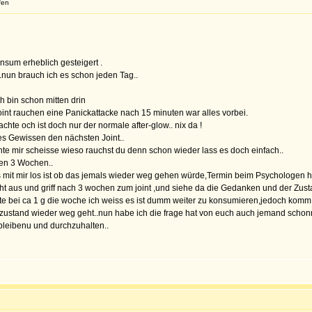
fen
nsum erheblich gesteigert .
nun brauch ich es schon jeden Tag..
h bin schon mitten drin
oint rauchen eine Panickattacke nach 15 minuten war alles vorbei.
hte och ist doch nur der normale after-glow.. nix da !
es Gewissen den nächsten Joint..
te mir scheisse wieso rauchst du denn schon wieder lass es doch einfach..
sten 3 Wochen..
as mit mir los ist ob das jemals wieder weg gehen würde,Termin beim Psychologen 
icht aus und griff nach 3 wochen zum joint ,und siehe da die Gedanken und der Z
e bei ca 1 g die woche ich weiss es ist dumm weiter zu konsumieren,jedoch komm i
der zustand wieder weg geht..nun habe ich die frage hat von euch auch jemand sch
 bleibenu und durchzuhalten..