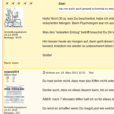
Zitat:
hat von euch auch jemand schonmal so etwa
Hallo Nico! Oh ja, was Du beschreibst, habe ich erle
reduzierten Mengen. Beim Psychologen war ich auc
Anmeldungsdatum:
Was den "eiskalten Entzug" betrifft brauchst Du Di
18.12.2009
Beiträge: 4076
Hör besser heute als morgen auf, dann geht dieser
bessert, trotzdem nie wieder so unbeschwert leben 
Grüße!
Nach oben
roland1974
Verfasst am: 18. März 2012 22:51
Titel:
Silber-User
Du hast sicher recht, dass man das Kiffen nicht unte
Denke auch, dass es etwas dauern kann, bis er wied
ABER: nach 7 Monaten kiffen halt ich es für etwas 
Anmeldungsdatum:
Du wirst es schaffen wenn Du magst,und wie veilche
15.07.2011
Beiträge: 107