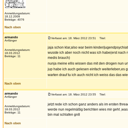
Anmeldungsdatum:
18.12.2009
Beiträge: 4076
Nach oben
armando
Verfasst am: 18. März 2012 23:51
Titel:
Anfänger
jaja schon klar,also war beim kinder/jugendpsychia
Anmeldungsdatum:
wusste ich aber noch nicht was ich habe(erst nach
18.03.2012
Beiträge: 11
medis brauch)
nunja meine ellis wissen das mit den drogen nun u
jup habe ich auch gelesen einfach weiterleben,es
warten drauf tu ich auch nicht ich weiss das das 
Nach oben
armando
Verfasst am: 18. März 2012 23:55
Titel:
Anfänger
jetzt rede ich schon ganz anders als im ersten thr
Anmeldungsdatum:
werde nun regelmäßig berichten wies mir geht ,was d
18.03.2012
Beiträge: 11
bin mal schlafen gn8
Nach oben