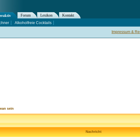
Forum
Lexikon
Kontakt
eraktiv
chner
Alkoholfreie Cocktails
Impressum & Rec
ean sein
Nachricht