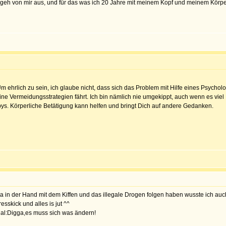
ich geh von mir aus, und für das was ich 20 Jahre mit meinem Kopf und meinem Kör
Um ehrlich zu sein, ich glaube nicht, dass sich das Problem mit Hilfe eines Psych
 keine Vermeidungsstrategien fährt. Ich bin nämlich nie umgekippt, auch wenn es vie
s. Körperliche Betätigung kann helfen und bringt Dich auf andere Gedanken.
 ja in der Hand mit dem Kiffen und das illegale Drogen folgen haben wusste ich auc
esskick und alles is jut ^^
nal:Digga,es muss sich was ändern!