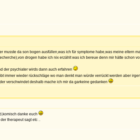
ter musste da son bogen ausfüllen,was ich für symptome habe,was meine eltern mac
 recherche),von drogen habe ich nix erzählt was ich bereue denn mir hätte schon 
nd der psychiater wirds dann auch erfahren
 gibt immer wieder rückschläge wo man denkt man würde verrückt werden aber ir
wieder verschwindet deshalb mache ich mir da garkeine gedanken
ead,komisch danke euch
er therapeut sagt etc ..