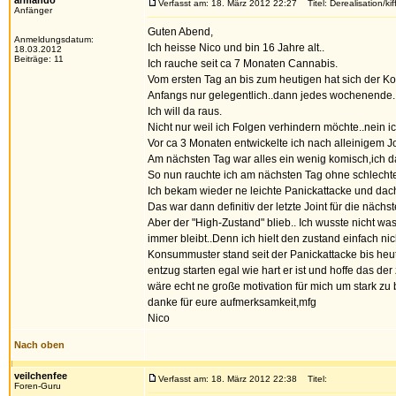
armando
Verfasst am: 18. März 2012 22:27
Titel: Derealisation/kif
Anfänger
Guten Abend,
Anmeldungsdatum:
Ich heisse Nico und bin 16 Jahre alt..
18.03.2012
Beiträge: 11
Ich rauche seit ca 7 Monaten Cannabis.
Vom ersten Tag an bis zum heutigen hat sich der Ko
Anfangs nur gelegentlich..dann jedes wochenende..
Ich will da raus.
Nicht nur weil ich Folgen verhindern möchte..nein ic
Vor ca 3 Monaten entwickelte ich nach alleinigem J
Am nächsten Tag war alles ein wenig komisch,ich dac
So nun rauchte ich am nächsten Tag ohne schlecht
Ich bekam wieder ne leichte Panickattacke und dach
Das war dann definitiv der letzte Joint für die näch
Aber der "High-Zustand" blieb.. Ich wusste nicht w
immer bleibt..Denn ich hielt den zustand einfach n
Konsummuster stand seit der Panickattacke bis heut
entzug starten egal wie hart er ist und hoffe das 
wäre echt ne große motivation für mich um stark zu
danke für eure aufmerksamkeit,mfg
Nico
Nach oben
veilchenfee
Verfasst am: 18. März 2012 22:38
Titel:
Foren-Guru