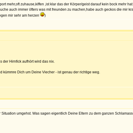
port mehr,oft zuhause,kiffen ,ist klar das der Körper/geist darauf kein bock mehr ha
uche auch immer öfters was mit freunden zu machen,habe auch geckos die mir kraft
liegen mir sehr am herzen
)
der Hirnfick aufhört wird das nix.
und kümmre Dich um Deine Viecher - ist genau der richtige weg.
r Situation umgehst. Was sagen eigentlich Deine Eltern zu dem ganzen Schlamass