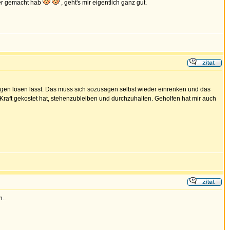
per gemacht hab
, geht's mir eigentlich ganz gut.
ologen lösen lässt. Das muss sich sozusagen selbst wieder einrenken und das
l Kraft gekostet hat, stehenzubleiben und durchzuhalten. Geholfen hat mir auch
h..