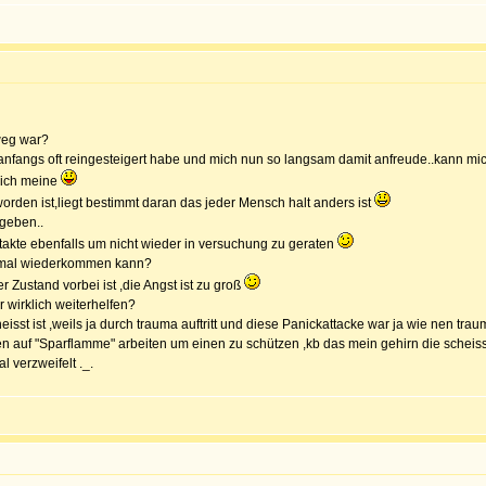
weg war?
anfangs oft reingesteigert habe und mich nun so langsam damit anfreude..kann mic
 ich meine
orden ist,liegt bestimmt daran das jeder Mensch halt anders ist
egeben..
akte ebenfalls um nicht wieder in versuchung zu geraten
d mal wiederkommen kann?
Zustand vorbei ist ,die Angst ist zu groß
 wirklich weiterhelfen?
sst ist ,weils ja durch trauma auftritt und diese Panickattacke war ja wie nen traum
auf "Sparflamme" arbeiten um einen zu schützen ,kb das mein gehirn die scheisse 
l verzweifelt ._.