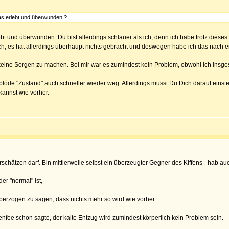
s erlebt und überwunden ?
bt und überwunden. Du bist allerdings schlauer als ich, denn ich habe trotz dieses 
h, es hat allerdings überhaupt nichts gebracht und deswegen habe ich das nach 
r keine Sorgen zu machen. Bei mir war es zumindest kein Problem, obwohl ich insge
 blöde "Zustand" auch schneller wieder weg. Allerdings musst Du Dich darauf eins
kannst wie vorher.
rschätzen darf. Bin mittlerweile selbst ein überzeugter Gegner des Kiffens - hab auc
er "normal" ist,
überzogen zu sagen, dass nichts mehr so wird wie vorher.
nfee schon sagte, der kalte Entzug wird zumindest körperlich kein Problem sein.