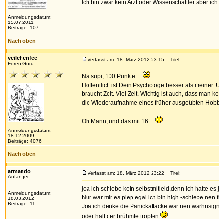
Ich bin zwar kein Arzt oder Wissenschaftler aber 
Anmeldungsdatum:
15.07.2011
Beiträge: 107
Nach oben
veilchenfee
Verfasst am: 18. März 2012 23:15
Titel:
Foren-Guru
Na supi, 100 Punkte ...
Hoffentlich ist Dein Psychologe besser als meiner. 
braucht Zeit. Viel Zeit. Wichtig ist auch, dass man
die Wiederaufnahme eines früher ausgeübten Hobby
Oh Mann, und das mit 16 ...
Anmeldungsdatum:
18.12.2009
Beiträge: 4076
Nach oben
armando
Verfasst am: 18. März 2012 23:22
Titel:
Anfänger
joa ich schiebe kein selbstmitleid,denn ich hatte es
Anmeldungsdatum:
Nur war mir es piep egal ich bin high -schiebe nen fr
18.03.2012
Beiträge: 11
Joa ich denke die Panickattacke war nen warhnsig
oder halt der brühmte tropfen