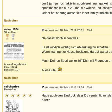
vor 2 jahren noch aktiv im sportverein,nun garkein s
sport mache ich nun 2-3 mal die woche und ich vers
keiner hat ahnung ausser ich inner family und die 
Nach oben
roland1974
Verfasst am: 18. März 2012 23:31
Titel:
Silber-User
Na das ist doch schon was !
Es ist wirklich wichtig sich Ablenkung zu schaffen !
Wenn man nur zu Hause hockt und darauf wartet das 
Mach Deinen Sport weiter, triff Dich mit Freunden 
Anmeldungsdatum:
15.07.2011
Beiträge: 107
Alles Gute !
Nach oben
veilchenfee
Verfasst am: 18. März 2012 23:36
Titel:
Foren-Guru
Habe auch den Eindruck, dass Du vernünftig mit de
oder?