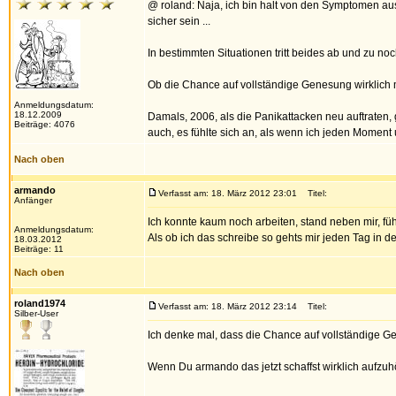
@ roland: Naja, ich bin halt von den Symptomen aus
sicher sein ...
In bestimmten Situationen tritt beides ab und zu no
Ob die Chance auf vollständige Genesung wirklich m
Anmeldungsdatum:
18.12.2009
Damals, 2006, als die Panikattacken neu auftraten, g
Beiträge: 4076
auch, es fühlte sich an, als wenn ich jeden Moment
Nach oben
armando
Verfasst am: 18. März 2012 23:01
Titel:
Anfänger
Ich konnte kaum noch arbeiten, stand neben mir, füh
Anmeldungsdatum:
Als ob ich das schreibe so gehts mir jeden Tag in de
18.03.2012
Beiträge: 11
Nach oben
roland1974
Verfasst am: 18. März 2012 23:14
Titel:
Silber-User
Ich denke mal, dass die Chance auf vollständige G
Wenn Du armando das jetzt schaffst wirklich aufzuhör