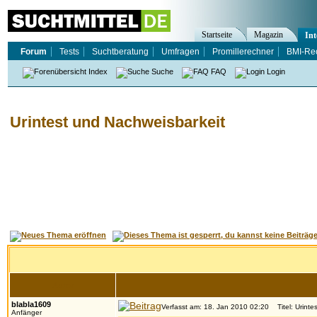
Startseite
Magazin
Int
Forum
Tests
Suchtberatung
Umfragen
Promillerechner
BMI-Re
Index
Suche
FAQ
Login
Urintest und Nachweisbarkeit
Autor
blabla1609
Verfasst am: 18. Jan 2010 02:20
Titel: Urinte
Anfänger