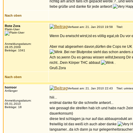
richtig am arsch falls ich gepackt werde.?...und we
liebe grüße und danke für jede antwort
Nach oben
Rote Zora
Verfasst am: 21. Jan 2010 19:58
Titel:
Platin-User
Wenn Du erwischt wirst,ist es völlig egal,ob Du vor ei
Anmeldungsdatum:
Aber mal abgesehen davon,dürfen die Cops ne UK 
28.05.2009
Beiträge: 1041
.Bei ner Blutprobe sieht das schon anders au
Ach so,wenn Du es genau wissen willst,besorg Dir e
nicht...Dein Körper THC abbaut
.
Gruß Zora
Nach oben
horroor
Verfasst am: 21. Jan 2010 22:43
Titel: urintes
Anfänger
hiii...
Anmeldungsdatum:
erstmal danke für die schnelle antwort...
05.01.2010
Beiträge: 18
wie gessagt die streifen hab ich und habs nach 2ein
dauerkonsum)
diese test schlagen ja nur auf das abbauprodukt an 
freiwillig ist das weiß ich auch aber danke
langsamer...da ich dann ja nur gelegenheitsraucher bi