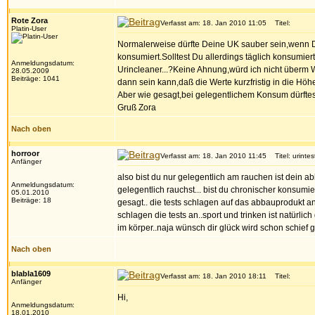
Rote Zora
Verfasst am: 18. Jan 2010 11:05
Titel:
Platin-User
Normalerweise dürfte Deine UK sauber sein,wenn Du
konsumiert.Solltest Du allerdings täglich konsumie
Anmeldungsdatum:
Urincleaner...?Keine Ahnung,würd ich nicht überm Weg
28.05.2009
Beiträge: 1041
dann sein kann,daß die Werte kurzfristig in die Höh
Aber wie gesagt,bei gelegentlichem Konsum dürftes
Gruß Zora
Nach oben
horroor
Verfasst am: 18. Jan 2010 11:45
Titel: urintes
Anfänger
also bist du nur gelegentlich am rauchen ist dein 
Anmeldungsdatum:
gelegentlich rauchst... bist du chronischer konsum
05.01.2010
Beiträge: 18
gesagt.. die tests schlagen auf das abbauprodukt a
schlagen die tests an..sport und trinken ist natürli
im körper..naja wünsch dir glück wird schon schief 
Nach oben
blabla1609
Verfasst am: 18. Jan 2010 18:11
Titel:
Anfänger
Hi,
Anmeldungsdatum:
18.01.2010