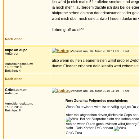
ich würd ja nich mal n 5fer alleine smoken und weg
ja noch mehr...außerdem dachte ich das bei gelegen
blutprobe sehen ob man dauerkonsument oder geleg
würd mich über noch eine antwort freuen danke im v
lieben gruß au ol^^
Nach oben
n0pe on d0pe
Verfasst am: 16. März 2010 11:05
Titel:
Anfänger
also wenn du nen cleaner testen willst probier Zyd
Anmeldungsdatum:
dumm Cleaner erhöhen dein kreatin wert extrem und d
16.03.2010
Beiträge: 4
Nach oben
Gründaumen
Verfasst am: 16. März 2010 11:16
Titel:
Anfänger
Rote Zora hat Folgendes geschrieben:
Anmeldungsdatum:
Wenn Du erwischt wirst,ist es völlig egal,ob Du vo
15.03.2010
Beiträge: 8
Aber mal abgesehen davon,dürfen die Cops ne U
.Bei ner Blutprobe sieht das schon anders
Ach so,wenn Du es genau wissen willst,besorg Di
nicht...Dein Körper THC abbaut
.
Gruß Zora