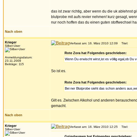
das ist zwar richtig, aber wenn du die uk ablehnst g
blutprobe mit aufs revier nehmen! kurz gesagt, wenn
nur noch hoffen das du einen guten stoffwechsel ha
Nach oben
Krieger
Verfasst am: 16. März 2010 12:09
Titel:
Silber-User
Rote Zora hat Folgendes geschrieben:
Anmeldungsdatum:
Wenn Du erwischt wirst,ist es völlig egal,ob Du vo
23.11.2009
Beiträge: 115
So ist es.
Rote Zora hat Folgendes geschrieben:
Bei ner Blutprobe sieht das schon anders aus,wei
Gilt es. Zwischen Alkohol und anderen berauschende
gemacht.
Nach oben
Krieger
Verfasst am: 16. März 2010 12:25
Titel:
Silber-User
Gründaumen hat Folgendes geschrieben: