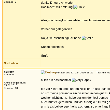
Beiträge: 2
danke für eure Antworten.
Das macht mir hoffnung
.
Also, wie gesagt in den letzten zwei Monaten war e
Vorher nur gelegentlich...
Na ja..wünscht mir glück hehe
.
Danke nochmals.
Gruß
Nach oben
horroor
Verfasst am: 21. Jan 2010 18:26
Titel: urintes
Anfänger
hi ich bin das nochmal
Anmeldungsdatum:
05.01.2010
Beiträge: 18
bin vor 5 jahren angefangen zu kiffen...muss aufhö
so um meine praranoia ein bisschen in den griff zu k
wochen nicht mehr... habe gestern den test gemacht
auch nur tee getrunken und viel flüssigkeit zu mir
urin is als bei gelegenheitsrauchern...so eine frage