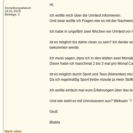
Hi,
Anmeldungsdatum:
18.01.2010
Beiträge: 2
ich wollte mich über die Urintest informieren.
Und zwar wollte ich Fragen wie es mit der Nachweis
Ich habe in ungefähr zwei Wochen ein Urintest vor m
Ist es möglich bis dahin clean zu sein? Ich denke s
bekommen werde.
Ich muss sagen, dass ich in den letzten zwei Mona
Davor habe ich manchmal 2 bis 3 mal pro Monat Ca
Ist es möglich durch Sport und Tees (Nierentee) m
Da ich regelmäßig Sport treibe müsste ja mein Stoffwe
Ich wollte einfach mal eure Erfahrungen über das le
Und wie sieht es mit Urincleanern aus? Wirksam `?
Gruß
Blabla
Nach oben