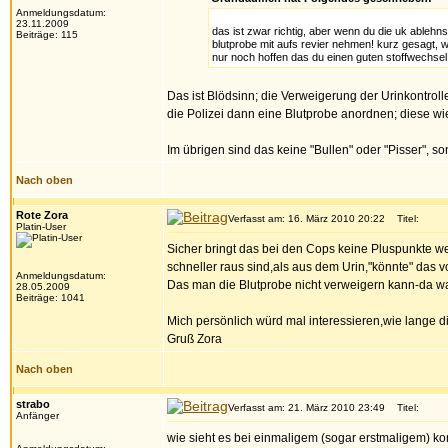
Anmeldungsdatum:
23.11.2009
das ist zwar richtig, aber wenn du die uk ablehns
Beiträge: 115
blutprobe mit aufs revier nehmen! kurz gesagt, w
nur noch hoffen das du einen guten stoffwechsel
Das ist Blödsinn; die Verweigerung der Urinkontroll
die Polizei dann eine Blutprobe anordnen; diese wi
Im übrigen sind das keine "Bullen" oder "Pisser", s
Nach oben
Rote Zora
Verfasst am: 16. März 2010 20:22
Titel:
Platin-User
Sicher bringt das bei den Cops keine Pluspunkte w
schneller raus sind,als aus dem Urin,"könnte" das 
Anmeldungsdatum:
Das man die Blutprobe nicht verweigern kann-da war i
28.05.2009
Beiträge: 1041
Mich persönlich würd mal interessieren,wie lange 
Gruß Zora
Nach oben
strabo
Verfasst am: 21. März 2010 23:49
Titel:
Anfänger
wie sieht es bei einmaligem (sogar erstmaligem) 