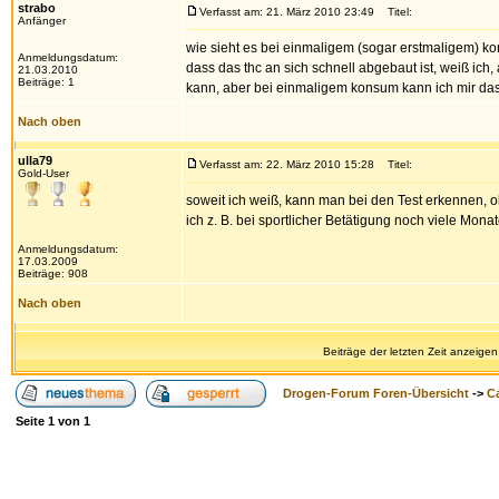
strabo
Verfasst am: 21. März 2010 23:49
Titel:
Anfänger
wie sieht es bei einmaligem (sogar erstmaligem) 
Anmeldungsdatum:
dass das thc an sich schnell abgebaut ist, weiß ic
21.03.2010
Beiträge: 1
kann, aber bei einmaligem konsum kann ich mir das 
Nach oben
ulla79
Verfasst am: 22. März 2010 15:28
Titel:
Gold-User
soweit ich weiß, kann man bei den Test erkennen, 
ich z. B. bei sportlicher Betätigung noch viele Mona
Anmeldungsdatum:
17.03.2009
Beiträge: 908
Nach oben
Beiträge der letzten Zeit anzeigen
Drogen-Forum Foren-Übersicht
->
Ca
Seite
1
von
1