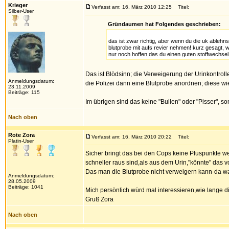
Krieger
Verfasst am: 16. März 2010 12:25
Titel:
Silber-User
Gründaumen hat Folgendes geschrieben:
das ist zwar richtig, aber wenn du die uk ablehns
blutprobe mit aufs revier nehmen! kurz gesagt, w
nur noch hoffen das du einen guten stoffwechsel
Das ist Blödsinn; die Verweigerung der Urinkontroll
Anmeldungsdatum:
die Polizei dann eine Blutprobe anordnen; diese wi
23.11.2009
Beiträge: 115
Im übrigen sind das keine "Bullen" oder "Pisser", s
Nach oben
Rote Zora
Verfasst am: 16. März 2010 20:22
Titel:
Platin-User
Sicher bringt das bei den Cops keine Pluspunkte w
schneller raus sind,als aus dem Urin,"könnte" das 
Das man die Blutprobe nicht verweigern kann-da war i
Anmeldungsdatum:
28.05.2009
Beiträge: 1041
Mich persönlich würd mal interessieren,wie lange 
Gruß Zora
Nach oben