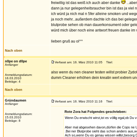
freiwillig ist das weiß ich auch aber danke
...abe
dann ja nur gelegenheitsraucher bin ist das ja viel n
ich würd ja nich mal n 5fer alleine smoken und weg
ja noch mehr...außerdem dachte ich das bei gelegen
blutprobe sehen ob man dauerkonsument oder geleg
würd mich über noch eine antwort freuen danke im v
lieben gruß au ol^^
Nach oben
n0pe on d0pe
Verfasst am: 16. März 2010 11:05
Titel:
Anfänger
also wenn du nen cleaner testen willst probier Zyd
Anmeldungsdatum:
dumm Cleaner erhöhen dein kreatin wert extrem und d
16.03.2010
Beiträge: 4
Nach oben
Gründaumen
Verfasst am: 16. März 2010 11:16
Titel:
Anfänger
Rote Zora hat Folgendes geschrieben:
Anmeldungsdatum:
15.03.2010
Wenn Du erwischt wirst,ist es völlig egal,ob Du vo
Beiträge: 8
Aber mal abgesehen davon,dürfen die Cops ne U
.Bei ner Blutprobe sieht das schon anders aus,wei
Ach so,wenn Du es genau wissen willst,besorg Di