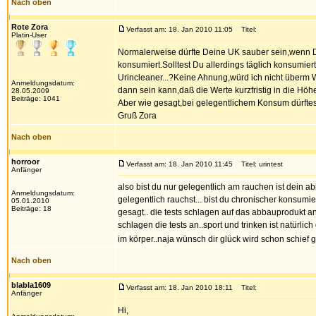
Nach oben
Rote Zora
Verfasst am: 18. Jan 2010 11:05
Titel:
Platin-User
Normalerweise dürfte Deine UK sauber sein,wenn Du
konsumiert.Solltest Du allerdings täglich konsumie
Urincleaner...?Keine Ahnung,würd ich nicht überm Weg
Anmeldungsdatum:
dann sein kann,daß die Werte kurzfristig in die Höh
28.05.2009
Beiträge: 1041
Aber wie gesagt,bei gelegentlichem Konsum dürftes
Gruß Zora
Nach oben
horroor
Verfasst am: 18. Jan 2010 11:45
Titel: urintest
Anfänger
also bist du nur gelegentlich am rauchen ist dein 
Anmeldungsdatum:
gelegentlich rauchst... bist du chronischer konsum
05.01.2010
Beiträge: 18
gesagt.. die tests schlagen auf das abbauprodukt a
schlagen die tests an..sport und trinken ist natürli
im körper..naja wünsch dir glück wird schon schief 
Nach oben
blabla1609
Verfasst am: 18. Jan 2010 18:11
Titel:
Anfänger
Hi,