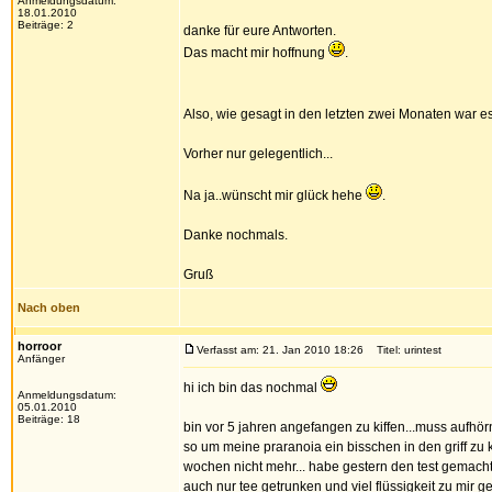
Anmeldungsdatum:
18.01.2010
Beiträge: 2
danke für eure Antworten.
Das macht mir hoffnung
.
Also, wie gesagt in den letzten zwei Monaten war e
Vorher nur gelegentlich...
Na ja..wünscht mir glück hehe
.
Danke nochmals.
Gruß
Nach oben
horroor
Verfasst am: 21. Jan 2010 18:26
Titel: urintest
Anfänger
hi ich bin das nochmal
Anmeldungsdatum:
05.01.2010
Beiträge: 18
bin vor 5 jahren angefangen zu kiffen...muss aufhö
so um meine praranoia ein bisschen in den griff zu k
wochen nicht mehr... habe gestern den test gemacht
auch nur tee getrunken und viel flüssigkeit zu mir