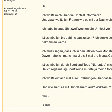
Anfänger
Hi,
Anmeldungsdatum:
18.01.2010
Beiträge: 2
ich wollte mich über die Urintest informieren.
Und zwar wollte ich Fragen wie es mit der Nachweis
Ich habe in ungefähr zwei Wochen ein Urintest vor m
Ist es möglich bis dahin clean zu sein? Ich denke s
bekommen werde.
Ich muss sagen, dass ich in den letzten zwei Mona
Davor habe ich manchmal 2 bis 3 mal pro Monat Ca
Ist es möglich durch Sport und Tees (Nierentee) m
Da ich regelmäßig Sport treibe müsste ja mein Stoffwe
Ich wollte einfach mal eure Erfahrungen über das le
Und wie sieht es mit Urincleanern aus? Wirksam `?
Gruß
Blabla