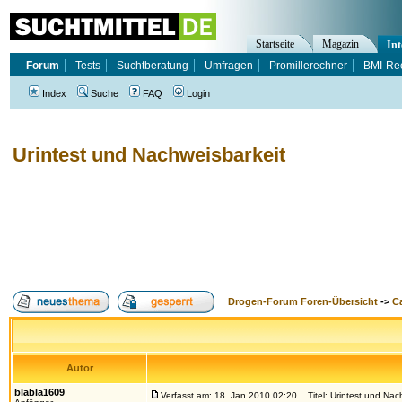
Startseite
Magazin
Int
Forum
Tests
Suchtberatung
Umfragen
Promillerechner
BMI-Re
Index
Suche
FAQ
Login
Urintest und Nachweisbarkeit
Drogen-Forum Foren-Übersicht
->
Ca
Autor
blabla1609
Verfasst am: 18. Jan 2010 02:20
Titel: Urintest und Nac