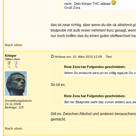
nicht...Dein Körper THC abbaut
.
Gruß Zora
das ist zwar richtig, aber wenn du die uk ablehnst g
blutprobe mit aufs revier nehmen! kurz gesagt, wenn
nur noch hoffen das du einen guten stoffwechsel ha
Nach oben
Krieger
Verfasst am: 16. März 2010 12:09
Titel:
Silber-User
Rote Zora hat Folgendes geschrieben:
Wenn Du erwischt wirst,ist es völlig egal,ob Du vo
So ist es.
Rote Zora hat Folgendes geschrieben:
Anmeldungsdatum:
Bei ner Blutprobe sieht das schon anders aus,wei
23.11.2009
Beiträge: 115
Gilt es. Zwischen Alkohol und anderen berauschende
gemacht.
Nach oben