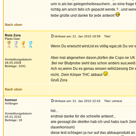
urin is als bei gelegenheitsrauchern...so eine frage
richtig am arsch falls ich gepackt werde.?...und we
liebe grüße und danke für jede antwort
Nach oben
Rote Zora
Verfasst am: 21. Jan 2010 19:58
Titel:
Platin-User
Wenn Du erwischt wirst,ist es völlig egal,ob Du vor ei
Aber mal abgesehen davon,dürfen die Cops ne UK 
Anmeldungsdatum:
28.05.2009
.Bei ner Blutprobe sieht das schon anders aus,weiß a
Beiträge: 1041
Ach so,wenn Du es genau wissen willst,besorg Dir e
nicht...Dein Körper THC abbaut
.
Gruß Zora
Nach oben
horroor
Verfasst am: 21. Jan 2010 22:43
Titel: urintest
Anfänger
hiii...
Anmeldungsdatum:
erstmal danke für die schnelle antwort...
05.01.2010
Beiträge: 18
wie gessagt die streifen hab ich und habs nach 2ein
dauerkonsum)
diese test schlagen ja nur auf das abbauprodukt an 