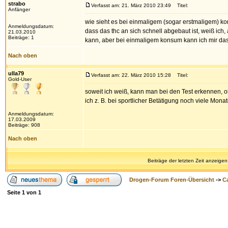
strabo
Verfasst am: 21. März 2010 23:49
Titel:
Anfänger
wie sieht es bei einmaligem (sogar erstmaligem) 
Anmeldungsdatum:
dass das thc an sich schnell abgebaut ist, weiß ic
21.03.2010
Beiträge: 1
kann, aber bei einmaligem konsum kann ich mir das 
Nach oben
ulla79
Verfasst am: 22. März 2010 15:28
Titel:
Gold-User
soweit ich weiß, kann man bei den Test erkennen, 
ich z. B. bei sportlicher Betätigung noch viele Mona
Anmeldungsdatum:
17.03.2009
Beiträge: 908
Nach oben
Beiträge der letzten Zeit anzeigen
Drogen-Forum Foren-Übersicht
->
Ca
Seite
1
von
1