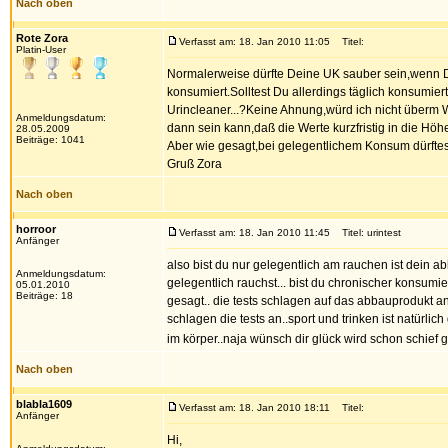
Nach oben
Rote Zora
Verfasst am: 18. Jan 2010 11:05
Titel:
Platin-User
Normalerweise dürfte Deine UK sauber sein,wenn Du
konsumiert.Solltest Du allerdings täglich konsumie
Urincleaner...?Keine Ahnung,würd ich nicht überm Weg
Anmeldungsdatum:
dann sein kann,daß die Werte kurzfristig in die Höh
28.05.2009
Beiträge: 1041
Aber wie gesagt,bei gelegentlichem Konsum dürftes
Gruß Zora
Nach oben
horroor
Verfasst am: 18. Jan 2010 11:45
Titel: urintest
Anfänger
also bist du nur gelegentlich am rauchen ist dein 
Anmeldungsdatum:
gelegentlich rauchst... bist du chronischer konsum
05.01.2010
Beiträge: 18
gesagt.. die tests schlagen auf das abbauprodukt a
schlagen die tests an..sport und trinken ist natürli
im körper..naja wünsch dir glück wird schon schief 
Nach oben
blabla1609
Verfasst am: 18. Jan 2010 18:11
Titel:
Anfänger
Hi,