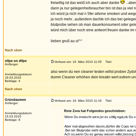
freiwillig ist das weiß ich auch aber danke
...abe
dann ja nur gelegenheitsraucher bin ist das ja viel n
ich würd ja nich mal n 5fer alleine smoken und weg
ja noch mehr...außerdem dachte ich das bei gelegen
blutprobe sehen ob man dauerkonsument oder geleg
würd mich über noch eine antwort freuen danke im v
lieben gruß au ol^^
Nach oben
n0pe on d0pe
Verfasst am: 16. März 2010 11:05
Titel:
Anfänger
also wenn du nen cleaner testen willst probier Zyd
Anmeldungsdatum:
dumm Cleaner erhöhen dein kreatin wert extrem und d
16.03.2010
Beiträge: 4
Nach oben
Gründaumen
Verfasst am: 16. März 2010 11:16
Titel:
Anfänger
Rote Zora hat Folgendes geschrieben:
Anmeldungsdatum:
15.03.2010
Wenn Du erwischt wirst,ist es völlig egal,ob Du vo
Beiträge: 8
Aber mal abgesehen davon,dürfen die Cops ne U
.Bei ner Blutprobe sieht das schon anders aus,wei
Ach so,wenn Du es genau wissen willst,besorg Di