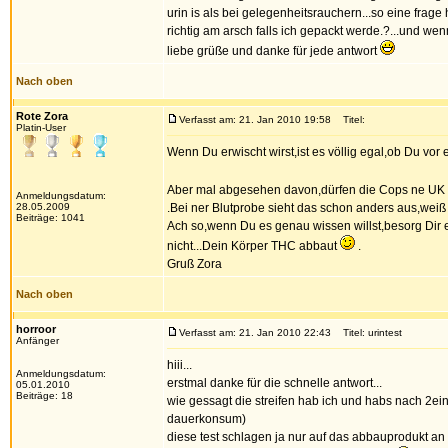
urin is als bei gelegenheitsrauchern...so eine frage
richtig am arsch falls ich gepackt werde.?...und we
liebe grüße und danke für jede antwort
Nach oben
Rote Zora
Verfasst am: 21. Jan 2010 19:58
Titel:
Platin-User
Wenn Du erwischt wirst,ist es völlig egal,ob Du vor ei
Aber mal abgesehen davon,dürfen die Cops ne UK 
Anmeldungsdatum:
28.05.2009
.Bei ner Blutprobe sieht das schon anders aus,weiß a
Beiträge: 1041
Ach so,wenn Du es genau wissen willst,besorg Dir e
nicht...Dein Körper THC abbaut
.
Gruß Zora
Nach oben
horroor
Verfasst am: 21. Jan 2010 22:43
Titel: urintest
Anfänger
hiii...
Anmeldungsdatum:
erstmal danke für die schnelle antwort...
05.01.2010
Beiträge: 18
wie gessagt die streifen hab ich und habs nach 2ein
dauerkonsum)
diese test schlagen ja nur auf das abbauprodukt an 