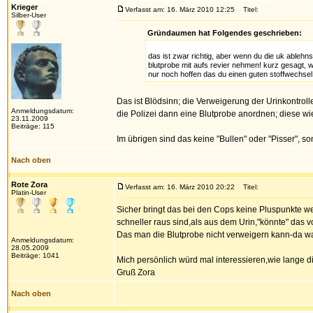
Krieger
Verfasst am: 16. März 2010 12:25
Titel:
Silber-User
Gründaumen hat Folgendes geschrieben:
das ist zwar richtig, aber wenn du die uk ablehns
blutprobe mit aufs revier nehmen! kurz gesagt, w
nur noch hoffen das du einen guten stoffwechsel
Das ist Blödsinn; die Verweigerung der Urinkontroll
Anmeldungsdatum:
die Polizei dann eine Blutprobe anordnen; diese wi
23.11.2009
Beiträge: 115
Im übrigen sind das keine "Bullen" oder "Pisser", s
Nach oben
Rote Zora
Verfasst am: 16. März 2010 20:22
Titel:
Platin-User
Sicher bringt das bei den Cops keine Pluspunkte w
schneller raus sind,als aus dem Urin,"könnte" das 
Das man die Blutprobe nicht verweigern kann-da war i
Anmeldungsdatum:
28.05.2009
Beiträge: 1041
Mich persönlich würd mal interessieren,wie lange 
Gruß Zora
Nach oben