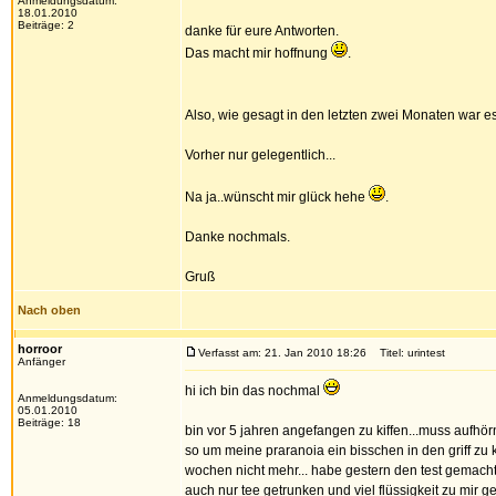
Anmeldungsdatum:
18.01.2010
Beiträge: 2
danke für eure Antworten.
Das macht mir hoffnung
.
Also, wie gesagt in den letzten zwei Monaten war e
Vorher nur gelegentlich...
Na ja..wünscht mir glück hehe
.
Danke nochmals.
Gruß
Nach oben
horroor
Verfasst am: 21. Jan 2010 18:26
Titel: urintest
Anfänger
hi ich bin das nochmal
Anmeldungsdatum:
05.01.2010
Beiträge: 18
bin vor 5 jahren angefangen zu kiffen...muss aufhö
so um meine praranoia ein bisschen in den griff zu k
wochen nicht mehr... habe gestern den test gemacht
auch nur tee getrunken und viel flüssigkeit zu mir