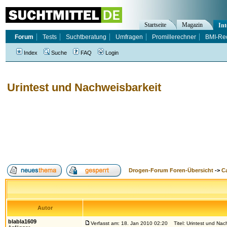
Startseite
Magazin
Int
Forum
Tests
Suchtberatung
Umfragen
Promillerechner
BMI-Re
Index
Suche
FAQ
Login
Urintest und Nachweisbarkeit
Drogen-Forum Foren-Übersicht
->
Ca
Autor
blabla1609
Verfasst am: 18. Jan 2010 02:20
Titel: Urintest und Nac