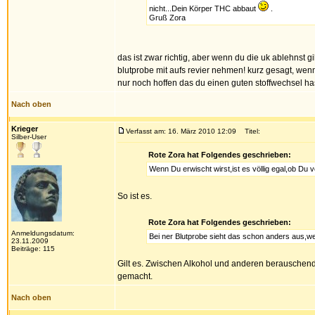
nicht...Dein Körper THC abbaut
.
Gruß Zora
das ist zwar richtig, aber wenn du die uk ablehnst g
blutprobe mit aufs revier nehmen! kurz gesagt, wenn
nur noch hoffen das du einen guten stoffwechsel ha
Nach oben
Krieger
Verfasst am: 16. März 2010 12:09
Titel:
Silber-User
Rote Zora hat Folgendes geschrieben:
Wenn Du erwischt wirst,ist es völlig egal,ob Du vo
So ist es.
Rote Zora hat Folgendes geschrieben:
Anmeldungsdatum:
Bei ner Blutprobe sieht das schon anders aus,wei
23.11.2009
Beiträge: 115
Gilt es. Zwischen Alkohol und anderen berauschende
gemacht.
Nach oben