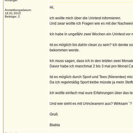
Anfänger
Hi,
Anmeldungsdatum:
18.01.2010
Beiträge: 2
ich wollte mich über die Urintest informieren.
Und zwar wollte ich Fragen wie es mit der Nachweis
Ich habe in ungefähr zwei Wochen ein Urintest vor m
Ist es möglich bis dahin clean zu sein? Ich denke s
bekommen werde.
Ich muss sagen, dass ich in den letzten zwei Mona
Davor habe ich manchmal 2 bis 3 mal pro Monat Ca
Ist es möglich durch Sport und Tees (Nierentee) m
Da ich regelmäßig Sport treibe müsste ja mein Stoffwe
Ich wollte einfach mal eure Erfahrungen über das le
Und wie sieht es mit Urincleanern aus? Wirksam `?
Gruß
Blabla