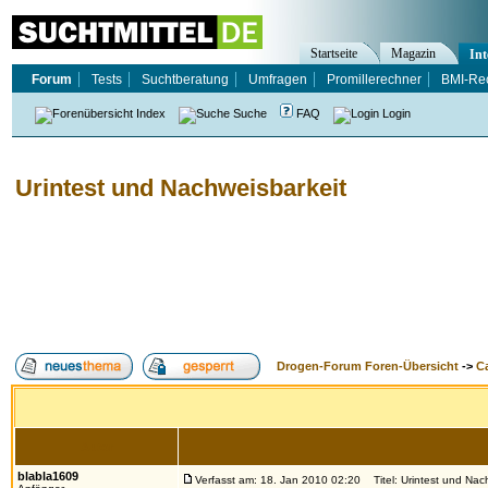
Startseite
Magazin
Int
Forum
Tests
Suchtberatung
Umfragen
Promillerechner
BMI-Re
Index
Suche
FAQ
Login
Urintest und Nachweisbarkeit
Drogen-Forum Foren-Übersicht
->
Ca
Autor
blabla1609
Verfasst am: 18. Jan 2010 02:20
Titel: Urintest und Nac