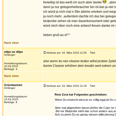
freiwillig ist das weiß ich auch aber danke
...abe
dann ja nur gelegenheitsraucher bin ist das ja viel n
ich würd ja nich mal n 5fer alleine smoken und weg
ja noch mehr...außerdem dachte ich das bei gelegen
blutprobe sehen ob man dauerkonsument oder geleg
würd mich über noch eine antwort freuen danke im v
lieben gruß au ol^^
Nach oben
n0pe on d0pe
Verfasst am: 16. März 2010 11:05
Titel:
Anfänger
also wenn du nen cleaner testen willst probier Zyd
Anmeldungsdatum:
dumm Cleaner erhöhen dein kreatin wert extrem und d
16.03.2010
Beiträge: 4
Nach oben
Gründaumen
Verfasst am: 16. März 2010 11:16
Titel:
Anfänger
Rote Zora hat Folgendes geschrieben:
Anmeldungsdatum:
15.03.2010
Wenn Du erwischt wirst,ist es völlig egal,ob Du vo
Beiträge: 8
Aber mal abgesehen davon,dürfen die Cops ne U
.Bei ner Blutprobe sieht das schon anders aus,wei
Ach so,wenn Du es genau wissen willst,besorg Di