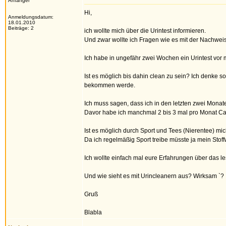
Anfänger
Hi,
Anmeldungsdatum:
18.01.2010
Beiträge: 2
ich wollte mich über die Urintest informieren.
Und zwar wollte ich Fragen wie es mit der Nachweis
Ich habe in ungefähr zwei Wochen ein Urintest vor m
Ist es möglich bis dahin clean zu sein? Ich denke s
bekommen werde.
Ich muss sagen, dass ich in den letzten zwei Mona
Davor habe ich manchmal 2 bis 3 mal pro Monat Ca
Ist es möglich durch Sport und Tees (Nierentee) m
Da ich regelmäßig Sport treibe müsste ja mein Stoffwe
Ich wollte einfach mal eure Erfahrungen über das le
Und wie sieht es mit Urincleanern aus? Wirksam `?
Gruß
Blabla