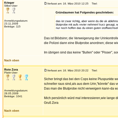
Krieger
Verfasst am: 16. März 2010 12:25
Titel:
Silber-User
Gründaumen hat Folgendes geschrieben:
Anmeldungsdatum:
das ist zwar richtig, aber wenn du die uk ablehns
23.11.2009
blutprobe mit aufs revier nehmen! kurz gesagt, w
Beiträge: 115
nur noch hoffen das du einen guten stoffwechsel
Das ist Blödsinn; die Verweigerung der Urinkontroll
die Polizei dann eine Blutprobe anordnen; diese wi
Im übrigen sind das keine "Bullen" oder "Pisser", s
Nach oben
Rote Zora
Verfasst am: 16. März 2010 20:22
Titel:
Platin-User
Sicher bringt das bei den Cops keine Pluspunkte w
schneller raus sind,als aus dem Urin,"könnte" das 
Das man die Blutprobe nicht verweigern kann-da war i
Anmeldungsdatum:
28.05.2009
Beiträge: 1041
Mich persönlich würd mal interessieren,wie lange 
Gruß Zora
Nach oben