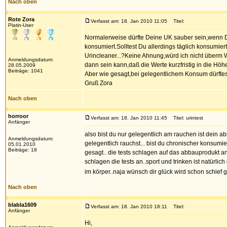
Nach oben
Rote Zora
Verfasst am: 18. Jan 2010 11:05
Titel:
Platin-User
Normalerweise dürfte Deine UK sauber sein,wenn Du
konsumiert.Solltest Du allerdings täglich konsumie
Urincleaner...?Keine Ahnung,würd ich nicht überm Weg
Anmeldungsdatum:
dann sein kann,daß die Werte kurzfristig in die Höh
28.05.2009
Beiträge: 1041
Aber wie gesagt,bei gelegentlichem Konsum dürftes
Gruß Zora
Nach oben
horroor
Verfasst am: 18. Jan 2010 11:45
Titel: urintest
Anfänger
also bist du nur gelegentlich am rauchen ist dein 
Anmeldungsdatum:
gelegentlich rauchst... bist du chronischer konsum
05.01.2010
Beiträge: 18
gesagt.. die tests schlagen auf das abbauprodukt a
schlagen die tests an..sport und trinken ist natürli
im körper..naja wünsch dir glück wird schon schief 
Nach oben
blabla1609
Verfasst am: 18. Jan 2010 18:11
Titel:
Anfänger
Hi,