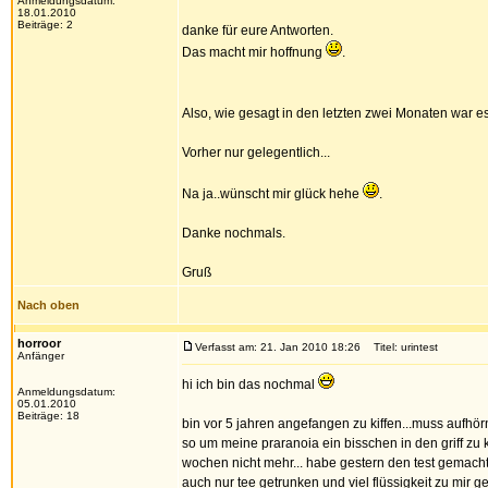
Anmeldungsdatum:
18.01.2010
Beiträge: 2
danke für eure Antworten.
Das macht mir hoffnung
.
Also, wie gesagt in den letzten zwei Monaten war e
Vorher nur gelegentlich...
Na ja..wünscht mir glück hehe
.
Danke nochmals.
Gruß
Nach oben
horroor
Verfasst am: 21. Jan 2010 18:26
Titel: urintest
Anfänger
hi ich bin das nochmal
Anmeldungsdatum:
05.01.2010
Beiträge: 18
bin vor 5 jahren angefangen zu kiffen...muss aufhö
so um meine praranoia ein bisschen in den griff zu k
wochen nicht mehr... habe gestern den test gemacht
auch nur tee getrunken und viel flüssigkeit zu mir