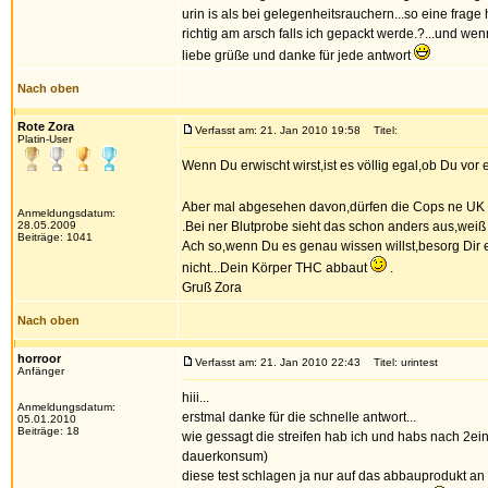
urin is als bei gelegenheitsrauchern...so eine frage
richtig am arsch falls ich gepackt werde.?...und we
liebe grüße und danke für jede antwort
Nach oben
Rote Zora
Verfasst am: 21. Jan 2010 19:58
Titel:
Platin-User
Wenn Du erwischt wirst,ist es völlig egal,ob Du vor ei
Aber mal abgesehen davon,dürfen die Cops ne UK 
Anmeldungsdatum:
28.05.2009
.Bei ner Blutprobe sieht das schon anders aus,weiß a
Beiträge: 1041
Ach so,wenn Du es genau wissen willst,besorg Dir e
nicht...Dein Körper THC abbaut
.
Gruß Zora
Nach oben
horroor
Verfasst am: 21. Jan 2010 22:43
Titel: urintest
Anfänger
hiii...
Anmeldungsdatum:
erstmal danke für die schnelle antwort...
05.01.2010
Beiträge: 18
wie gessagt die streifen hab ich und habs nach 2ein
dauerkonsum)
diese test schlagen ja nur auf das abbauprodukt an 