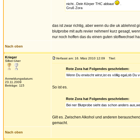
nicht...Dein Körper THC abbaut
.
Gruß Zora
das ist zwar richtig, aber wenn du die uk ablehnst g
blutprobe mit aufs revier nehmen! kurz gesagt, wenn
nur noch hoffen das du einen guten stoffwechsel ha
Nach oben
Krieger
Verfasst am: 16. März 2010 12:09
Titel:
Silber-User
Rote Zora hat Folgendes geschrieben:
Wenn Du erwischt wirst,ist es völlig egal,ob Du vo
Anmeldungsdatum:
23.11.2009
Beiträge: 115
So ist es.
Rote Zora hat Folgendes geschrieben:
Bei ner Blutprobe sieht das schon anders aus,wei
Gilt es. Zwischen Alkohol und anderen berauschende
gemacht.
Nach oben