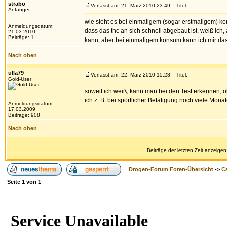
strabo
Verfasst am: 21. März 2010 23:49
Titel:
Anfänger
wie sieht es bei einmaligem (sogar erstmaligem) 
Anmeldungsdatum:
dass das thc an sich schnell abgebaut ist, weiß ic
21.03.2010
Beiträge: 1
kann, aber bei einmaligem konsum kann ich mir das 
Nach oben
ulla79
Verfasst am: 22. März 2010 15:28
Titel:
Gold-User
soweit ich weiß, kann man bei den Test erkennen, 
ich z. B. bei sportlicher Betätigung noch viele Mona
Anmeldungsdatum:
17.03.2009
Beiträge: 908
Nach oben
Beiträge der letzten Zeit anzeigen
Drogen-Forum Foren-Übersicht
->
Ca
Seite
1
von
1