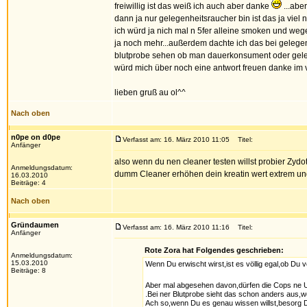
freiwillig ist das weiß ich auch aber danke
...abe
dann ja nur gelegenheitsraucher bin ist das ja viel n
ich würd ja nich mal n 5fer alleine smoken und weg
ja noch mehr...außerdem dachte ich das bei gelegen
blutprobe sehen ob man dauerkonsument oder geleg
würd mich über noch eine antwort freuen danke im v
lieben gruß au ol^^
Nach oben
n0pe on d0pe
Verfasst am: 16. März 2010 11:05
Titel:
Anfänger
also wenn du nen cleaner testen willst probier Zyd
Anmeldungsdatum:
dumm Cleaner erhöhen dein kreatin wert extrem und d
16.03.2010
Beiträge: 4
Nach oben
Gründaumen
Verfasst am: 16. März 2010 11:16
Titel:
Anfänger
Rote Zora hat Folgendes geschrieben:
Anmeldungsdatum:
15.03.2010
Wenn Du erwischt wirst,ist es völlig egal,ob Du vo
Beiträge: 8
Aber mal abgesehen davon,dürfen die Cops ne U
.Bei ner Blutprobe sieht das schon anders aus,wei
Ach so,wenn Du es genau wissen willst,besorg Di