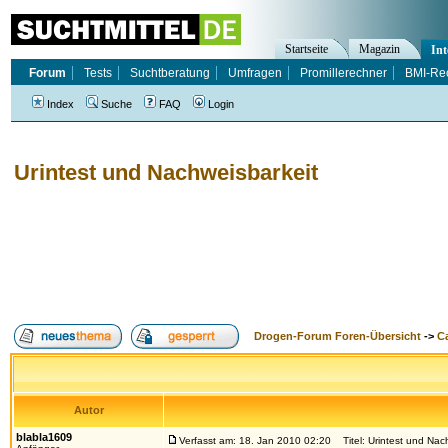
Startseite
Magazin
Int
Forum
Tests
Suchtberatung
Umfragen
Promillerechner
BMI-Re
Index
Suche
FAQ
Login
Urintest und Nachweisbarkeit
Drogen-Forum Foren-Übersicht
->
Ca
Autor
blabla1609
Verfasst am: 18. Jan 2010 02:20
Titel: Urintest und Nac