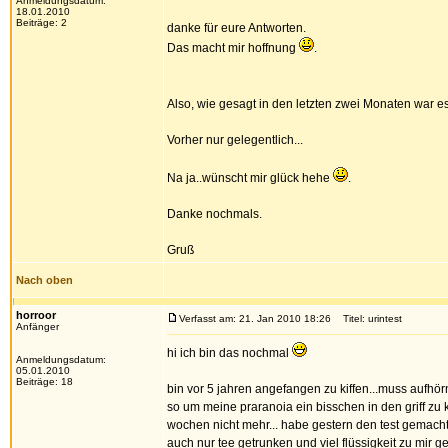
Anmeldungsdatum:
18.01.2010
Beiträge: 2
danke für eure Antworten.
Das macht mir hoffnung
.
Also, wie gesagt in den letzten zwei Monaten war e
Vorher nur gelegentlich...
Na ja..wünscht mir glück hehe
.
Danke nochmals.
Gruß
Nach oben
horroor
Verfasst am: 21. Jan 2010 18:26
Titel: urintest
Anfänger
hi ich bin das nochmal
Anmeldungsdatum:
05.01.2010
Beiträge: 18
bin vor 5 jahren angefangen zu kiffen...muss aufhö
so um meine praranoia ein bisschen in den griff zu k
wochen nicht mehr... habe gestern den test gemacht
auch nur tee getrunken und viel flüssigkeit zu mir