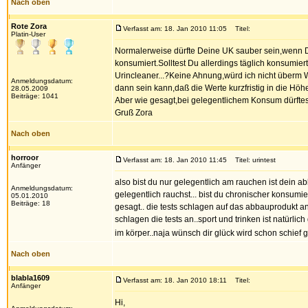
Nach oben
Rote Zora
Verfasst am: 18. Jan 2010 11:05
Titel:
Platin-User
Normalerweise dürfte Deine UK sauber sein,wenn Du
konsumiert.Solltest Du allerdings täglich konsumie
Urincleaner...?Keine Ahnung,würd ich nicht überm Weg
Anmeldungsdatum:
dann sein kann,daß die Werte kurzfristig in die Höh
28.05.2009
Beiträge: 1041
Aber wie gesagt,bei gelegentlichem Konsum dürftes
Gruß Zora
Nach oben
horroor
Verfasst am: 18. Jan 2010 11:45
Titel: urintest
Anfänger
also bist du nur gelegentlich am rauchen ist dein 
Anmeldungsdatum:
gelegentlich rauchst... bist du chronischer konsum
05.01.2010
Beiträge: 18
gesagt.. die tests schlagen auf das abbauprodukt a
schlagen die tests an..sport und trinken ist natürli
im körper..naja wünsch dir glück wird schon schief 
Nach oben
blabla1609
Verfasst am: 18. Jan 2010 18:11
Titel:
Anfänger
Hi,