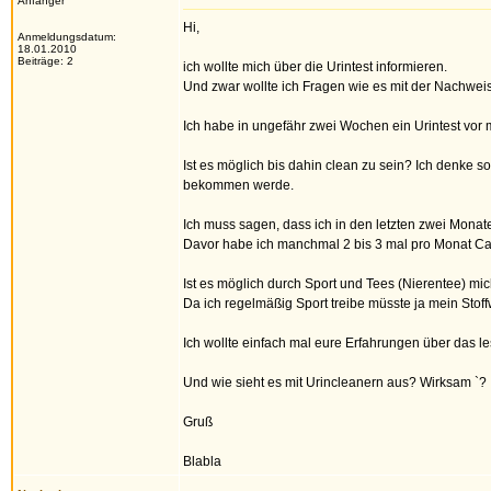
Anfänger
Hi,
Anmeldungsdatum:
18.01.2010
Beiträge: 2
ich wollte mich über die Urintest informieren.
Und zwar wollte ich Fragen wie es mit der Nachweis
Ich habe in ungefähr zwei Wochen ein Urintest vor m
Ist es möglich bis dahin clean zu sein? Ich denke s
bekommen werde.
Ich muss sagen, dass ich in den letzten zwei Mona
Davor habe ich manchmal 2 bis 3 mal pro Monat Ca
Ist es möglich durch Sport und Tees (Nierentee) m
Da ich regelmäßig Sport treibe müsste ja mein Stoffwe
Ich wollte einfach mal eure Erfahrungen über das le
Und wie sieht es mit Urincleanern aus? Wirksam `?
Gruß
Blabla