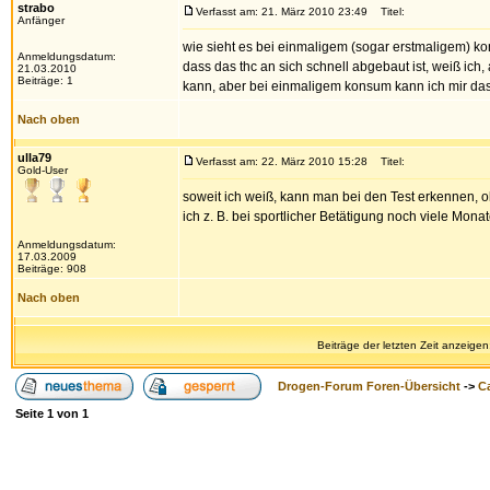
strabo
Verfasst am: 21. März 2010 23:49
Titel:
Anfänger
wie sieht es bei einmaligem (sogar erstmaligem) 
Anmeldungsdatum:
dass das thc an sich schnell abgebaut ist, weiß ic
21.03.2010
Beiträge: 1
kann, aber bei einmaligem konsum kann ich mir das 
Nach oben
ulla79
Verfasst am: 22. März 2010 15:28
Titel:
Gold-User
soweit ich weiß, kann man bei den Test erkennen, 
ich z. B. bei sportlicher Betätigung noch viele Mona
Anmeldungsdatum:
17.03.2009
Beiträge: 908
Nach oben
Beiträge der letzten Zeit anzeigen
Drogen-Forum Foren-Übersicht
->
Ca
Seite
1
von
1