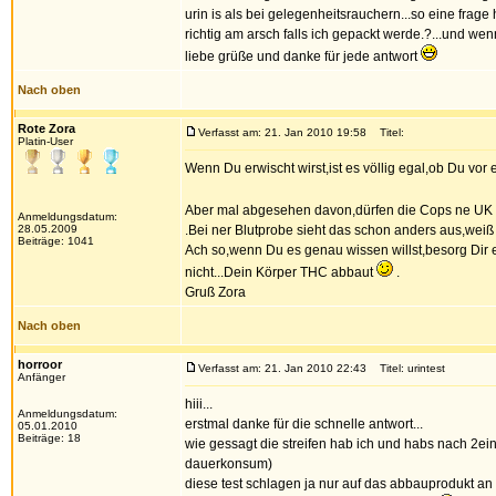
urin is als bei gelegenheitsrauchern...so eine frage
richtig am arsch falls ich gepackt werde.?...und we
liebe grüße und danke für jede antwort
Nach oben
Rote Zora
Verfasst am: 21. Jan 2010 19:58
Titel:
Platin-User
Wenn Du erwischt wirst,ist es völlig egal,ob Du vor ei
Aber mal abgesehen davon,dürfen die Cops ne UK 
Anmeldungsdatum:
28.05.2009
.Bei ner Blutprobe sieht das schon anders aus,weiß a
Beiträge: 1041
Ach so,wenn Du es genau wissen willst,besorg Dir e
nicht...Dein Körper THC abbaut
.
Gruß Zora
Nach oben
horroor
Verfasst am: 21. Jan 2010 22:43
Titel: urintest
Anfänger
hiii...
Anmeldungsdatum:
erstmal danke für die schnelle antwort...
05.01.2010
Beiträge: 18
wie gessagt die streifen hab ich und habs nach 2ein
dauerkonsum)
diese test schlagen ja nur auf das abbauprodukt an 