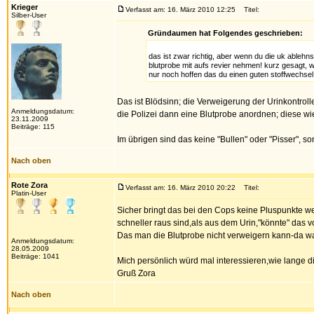
Krieger
Verfasst am: 16. März 2010 12:25
Titel:
Silber-User
Gründaumen hat Folgendes geschrieben:
das ist zwar richtig, aber wenn du die uk ablehns
blutprobe mit aufs revier nehmen! kurz gesagt, w
nur noch hoffen das du einen guten stoffwechsel
Das ist Blödsinn; die Verweigerung der Urinkontroll
Anmeldungsdatum:
die Polizei dann eine Blutprobe anordnen; diese wi
23.11.2009
Beiträge: 115
Im übrigen sind das keine "Bullen" oder "Pisser", s
Nach oben
Rote Zora
Verfasst am: 16. März 2010 20:22
Titel:
Platin-User
Sicher bringt das bei den Cops keine Pluspunkte w
schneller raus sind,als aus dem Urin,"könnte" das 
Das man die Blutprobe nicht verweigern kann-da war i
Anmeldungsdatum:
28.05.2009
Beiträge: 1041
Mich persönlich würd mal interessieren,wie lange 
Gruß Zora
Nach oben