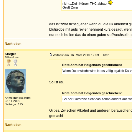
nicht...Dein Körper THC abbaut
.
Gruß Zora
das ist zwar richtig, aber wenn du die uk ablehnst g
blutprobe mit aufs revier nehmen! kurz gesagt, wenn
nur noch hoffen das du einen guten stoffwechsel ha
Nach oben
Krieger
Verfasst am: 16. März 2010 12:09
Titel:
Silber-User
Rote Zora hat Folgendes geschrieben:
Wenn Du erwischt wirst,ist es völlig egal,ob Du vo
So ist es.
Rote Zora hat Folgendes geschrieben:
Anmeldungsdatum:
Bei ner Blutprobe sieht das schon anders aus,wei
23.11.2009
Beiträge: 115
Gilt es. Zwischen Alkohol und anderen berauschende
gemacht.
Nach oben